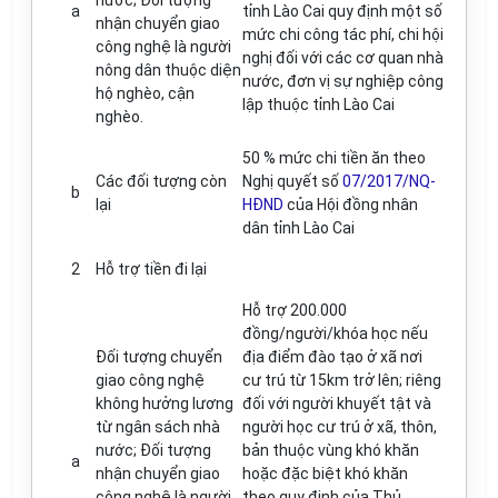
nước; Đối tượng
a
tỉnh Lào Cai quy định một số
nhận chuyển giao
mức chi công tác phí, chi hội
công nghệ là người
nghị đối với các cơ quan nhà
nông dân thuộc diện
nước, đơn vị sự nghiệp công
hộ nghèo, cận
lập thuộc tỉnh Lào Cai
nghèo.
50 % mức chi tiền ăn
theo
Các đối tượng còn
Nghị quyết số
07/2017/NQ-
b
lại
HĐND
của Hội đồng nhân
dân tỉnh Lào Cai
2
Hỗ trợ tiền đi lại
Hỗ trợ 200.000
đồng/người/khóa học nếu
Đối tượng chuyển
địa điểm đào tạo ở xã nơi
giao công nghệ
cư trú từ 15km trở lên; riêng
không hưởng lương
đối với người khuyết tật và
từ ngân sách nhà
người học cư trú ở xã, thôn,
nước; Đối tượng
bản thuộc vùng khó khăn
a
nhận chuyển giao
hoặc đặc biệt khó khăn
công nghệ là người
theo quy định của Thủ