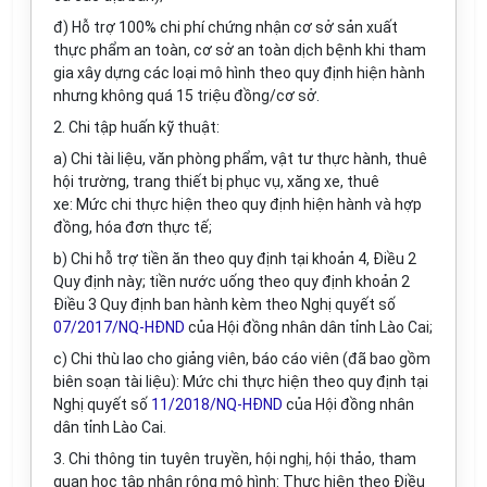
đ) Hỗ trợ 100% chi phí chứng nhận cơ sở sản xuất
thực phẩm an toàn, cơ sở an toàn dịch bệnh khi tham
gia xây dựng các loại mô hình theo quy định hiện hành
nhưng không quá 15 triệu đồng/cơ sở.
2. Chi tập huấn kỹ thuật:
a) Chi tài liệu, văn phòng phẩm, vật tư thực hành, thuê
hội trường, trang thiết bị phục vụ, xăng xe, thuê
xe: Mức chi thực hiện theo quy định hiện hành và hợp
đồng, hóa đơn thực tế;
b)
Chi hỗ trợ tiền ăn theo quy định tại khoản 4, Điều 2
Quy định này;
tiền nước uống theo
quy định khoản 2
Điều 3 Quy định
ban hành kèm theo
Nghị quyết số
07/2017/NQ-HĐND
của Hội đồng nhân dân tỉnh Lào Cai;
c)
Chi thù lao cho giảng viên, báo cáo viên (đã bao gồm
biên soạn tài liệu): Mức chi thực hiện theo quy định tại
Nghị quyết số
11/2018/NQ-HĐND
của Hội đồng nhân
dân tỉnh Lào Cai.
3. Chi thông tin tuyên truyền, hội nghị, hội thảo, tham
quan học tập nhân rộng mô hình: Thực hiện theo Điều