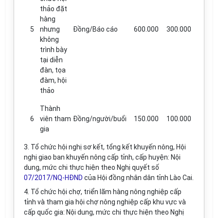
thảo đặt
hàng
5
nhưng
Đồng/Báo cáo
600.000
300.000
không
trình bày
tại diễn
đàn, tọa
đàm, hội
thảo
Thành
6
viên tham
Đồng/người/buổi
150.000
100.000
gia
3. Tổ chức hội nghị sơ kết, tổng kết khuyến nông, Hội
nghị giao ban khuyến nông cấp tỉnh, cấp huyện: Nội
dung, mức chi thực hiện theo
Nghị quyết số
07/2017/NQ-HĐND
của Hội đồng nhân dân tỉnh Lào Cai.
4. Tổ chức hội chợ, triển lãm hàng nông nghiệp cấp
tỉnh và tham gia hội chợ nông nghiệp cấp khu vực và
cấp quốc gia: Nội dung, mức chi thực hiện theo Nghị