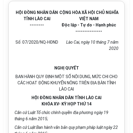
HỘI ĐỒNG NHÂN DÂN
CỘNG HÒA XÃ HỘI CHỦ NGHĨA
TỈNH LÀO CAI
VIỆT NAM
--------
Độc lập - Tự do - Hạnh phúc
---------------
Số: 07/2020/NQ-HĐND
Lào Cai, ngày 10 tháng 7 năm
2020
NGHỊ QUYẾT
BAN HÀNH QUY ĐỊNH MỘT SỐ NỘI DUNG, MỨC CHI CHO
CÁC HOẠT ĐỘNG KHUYẾN NÔNG TRÊN ĐỊA BÀN TỈNH
LÀO CAI
HỘI ĐỒNG NHÂN DÂN TỈNH LÀO CAI
KHÓA XV- KỲ HỌP THỨ 14
Căn cứ Luật Tổ chức chính quyền địa phương ngày 19
tháng 6 năm 2015;
Căn cứ Luật Ban hành văn bản quy phạm pháp luật ngày 22