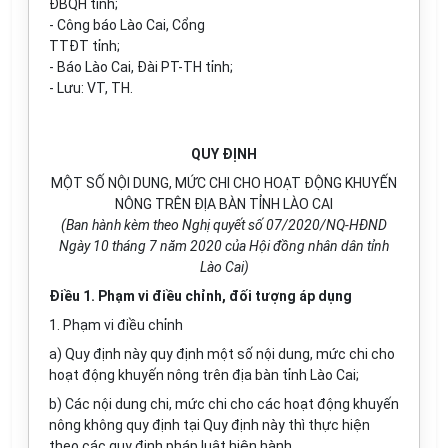
ĐBQH tỉnh;
- Công báo Lào Cai, Cổng
TTĐT tỉnh;
- Báo Lào Cai, Đài PT-TH tỉnh;
- Lưu: VT, TH.
QUY ĐỊNH
MỘT SỐ NỘI DUNG, MỨC CHI CHO HOẠT ĐỘNG KHUYẾN
NÔNG TRÊN ĐỊA BÀN TỈNH LÀO CAI
(Ban hành kèm theo Nghị quyết số 07/2020/NQ-HĐND
Ngày 10 tháng 7 năm 2020 của Hội đồng nhân dân tỉnh
Lào Cai)
Điều 1. Phạm vi điều chỉnh, đối tượng áp dụng
1. Phạm vi điều chỉnh
a) Quy định này quy định một số nội dung, mức chi cho
hoạt động khuyến nông trên địa bàn tỉnh Lào Cai;
b) Các nội dung chi, mức chi cho các hoạt động khuyến
nông không quy định tại Quy định này thì thực hiện
theo các quy định pháp luật hiện hành.