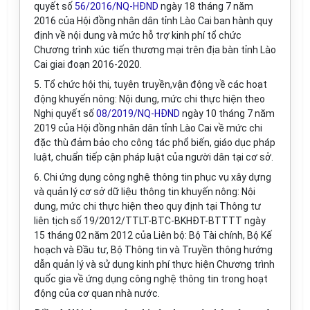
quyết số
56/2016/NQ-HĐND
ngày 18 tháng 7 năm
2016 của Hội đồng nhân dân tỉnh Lào Cai ban hành quy
định về nội dung và mức hỗ trợ kinh phí tổ chức
Chương trình xúc tiến thương mại trên địa bàn tỉnh Lào
Cai giai đoạn 2016-2020.
5. Tổ chức hội thi, tuyên truyền,vận động về các hoạt
động khuyến nông: Nội dung, mức chi thực hiện theo
Nghị quyết số
08/2019/NQ-HĐND
ngày 10 tháng 7 năm
2019 của Hội đồng nhân dân tỉnh Lào Cai về mức chi
đặc thù đảm bảo cho công tác phổ biến, giáo dục pháp
luật, chuẩn tiếp cận pháp luật của người dân tại cơ sở.
6. Chi ứng dụng công nghệ thông tin phục vụ xây dựng
và quản lý cơ sở dữ liệu thông tin khuyến nông: Nội
dung, mức chi t
hực hiện theo quy định tại Thông tư
liên tịch số 19/2012/TTLT-BTC-BKHĐT-BTTTT ngày
15 tháng 02 năm 2012 của Liên bộ: Bộ Tài chính, Bộ Kế
hoạch và Đầu tư, Bộ Thông tin và Truyền thông hướng
dẫn quản lý và sử dụng kinh phí thực hiện Chương trình
quốc gia về ứng dụng công nghệ thông tin trong hoạt
động của cơ quan nhà nước.