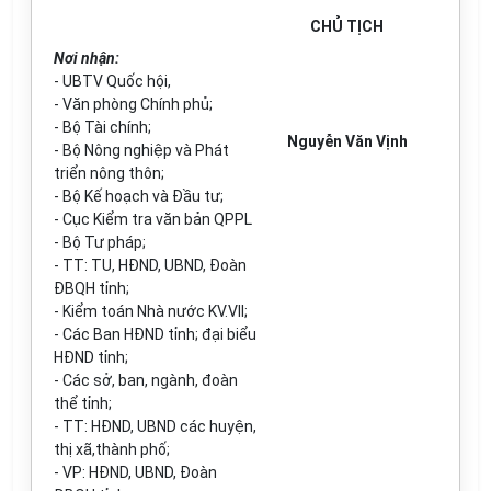
CHỦ TỊCH
Nơi nhận:
- UBTV Quốc hội,
- Văn phòng Chính phủ;
- Bộ Tài chính;
Nguyễn Văn Vịnh
- Bộ Nông nghiệp và Phát
triển nông thôn;
- Bộ Kế hoạch và Đầu tư;
- Cục Kiểm tra văn bản QPPL
- Bộ Tư pháp;
- TT: TU, HĐND, UBND, Đoàn
ĐBQH tỉnh;
- Kiểm toán Nhà nước KV.VII;
- Các Ban HĐND tỉnh; đại biểu
HĐND tỉnh;
- Các sở, ban, ngành, đoàn
thể tỉnh;
- TT: HĐND, UBND các huyện,
thị xã,thành phố;
- VP: HĐND, UBND, Đoàn