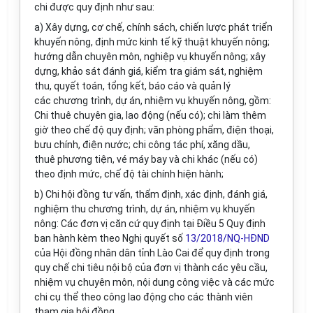
chi được quy định như sau:
a) Xây dựng, cơ chế, chính sách, chiến lược phát triển
khuyến nông, định mức kinh tế kỹ thuật khuyến nông;
hướng dẫn chuyên môn, nghiệp vụ khuyến nông; xây
dựng, khảo sát đánh giá, kiểm tra giám sát, nghiệm
thu, quyết toán, tổng kết, báo cáo và quản lý
các chương trình, dự án, nhiệm vụ khuyến nông, gồm:
Chi thuê chuyên gia, lao động (nếu có); chi làm thêm
giờ theo chế độ quy định; văn phòng phẩm, điện thoại,
bưu chính, điện nước; chi công tác phí, xăng dầu,
thuê phương tiện, vé máy bay và chi khác (nếu có)
theo định mức, chế độ tài chính hiện hành;
b) Chi hội đồng tư vấn, thẩm định, xác định, đánh giá,
nghiệm thu chương trình, dự án, nhiệm vụ khuyến
nông: Các đơn vị căn cứ quy định tại Điều 5 Quy định
ban hành kèm theo Nghị quyết số
13/2018/NQ-HĐND
của Hội đồng nhân dân tỉnh Lào Cai để quy định trong
quy chế chi tiêu nội bộ của đơn vị thành các yêu cầu,
nhiệm vụ chuyên môn, nội dung công việc và các mức
chi cụ thể theo công lao động cho các thành viên
tham gia hội đồng.