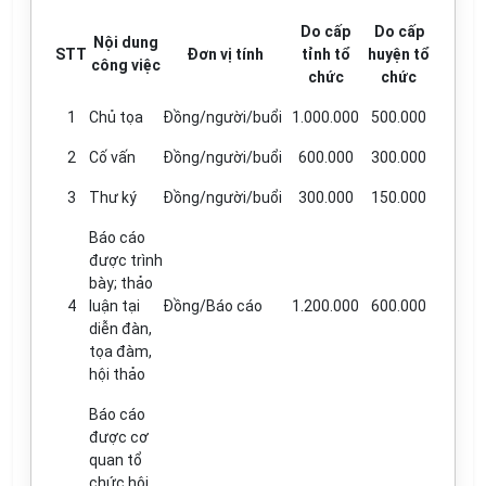
Do cấp
Do cấp
Nội dung
STT
Đơn vị tính
tỉnh tổ
huyện tổ
công việc
chức
chức
1
Chủ tọa
Đồng/người/buổi
1.000.000
500.000
2
Cố vấn
Đồng/người/buổi
600.000
300.000
3
Thư ký
Đồng/người/buổi
300.000
150.000
Báo cáo
được trình
bày; thảo
4
luận tại
Đồng/Báo cáo
1.200.000
600.000
diễn đàn,
tọa đàm,
hội thảo
Báo cáo
được cơ
quan tổ
chức hội