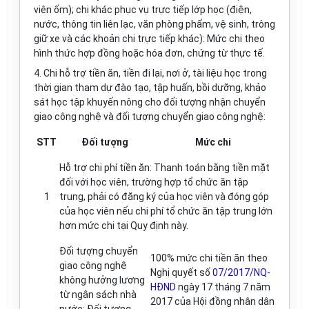
viên ốm); chi khác phục vụ trực tiếp lớp học (điện,
nước, thông tin liên lạc, văn phòng phẩm, vệ sinh, trông
giữ xe và các khoản chi trực tiếp khác): Mức chi theo
hình thức hợp đồng hoặc hóa đơn, chứng từ thực tế.
4. Chi hỗ trợ tiền ăn, tiền đi lại, nơi ở, tài liệu học trong
thời gian tham dự đào
tạo, tập huấn, bồi dưỡng, khảo
sát học tập khuyến nông cho đối tượng nhận chuyển
giao công nghệ và đối tượng chuyển giao công nghệ:
STT
Đối tượng
Mức chi
Hỗ trợ chi phí tiền ăn:
Thanh toán bằng tiền mặt
đối với học viên, trường hợp tổ chức ăn tập
1
trung, phải có đăng ký của học viên và đóng góp
của học viên nếu chi phí tổ chức ăn tập trung lớn
hơn mức chi tại Quy định này.
Đối tượng chuyển
100% mức chi tiền ăn
theo
giao công nghệ
Nghị quyết số
07/2017/NQ-
không hưởng lương
HĐND
ngày 17 tháng 7 năm
từ ngân sách nhà
2017 của Hội đồng nhân dân