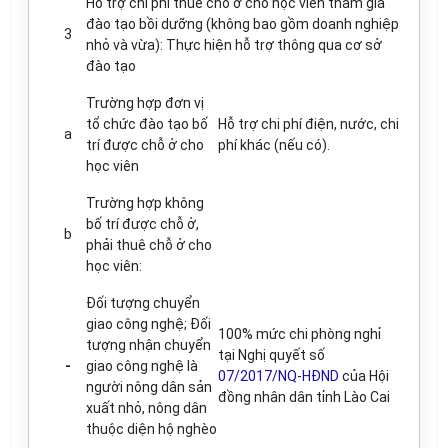
Hỗ trợ chi phí thuê chỗ ở cho học viên tham gia
đào tạo bồi dưỡng (không bao gồm doanh nghiệp
3
nhỏ và vừa): Thực hiện hỗ trợ thông qua cơ sở
đào tạo
Trường hợp đơn vị
tổ chức đào tạo bố
Hỗ trợ chi phí điện, nước, chi
a
trí được chỗ ở cho
phí khác (nếu có).
học viên
Trường hợp không
bố trí được chỗ ở,
b
phải thuê chỗ ở cho
học viên:
Đối tượng chuyển
giao công nghệ; Đối
100% mức chi phòng nghỉ
tượng nhận chuyển
tại Nghị quyết số
-
giao công nghệ là
07/2017/NQ-HĐND
của Hội
người nông dân sản
đồng nhân dân tỉnh Lào Cai
xuất nhỏ, nông dân
thuộc diện hộ nghèo