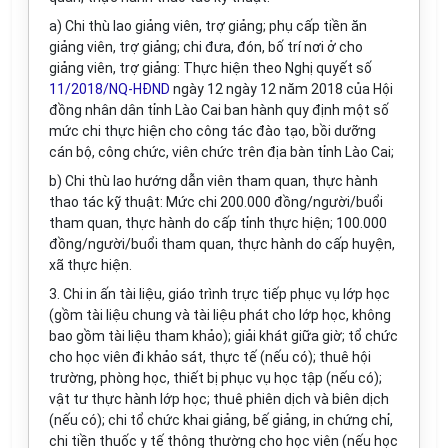
a) Chi thù lao giảng viên, trợ giảng; phụ cấp tiền ăn
giảng viên, trợ giảng; chi đưa, đón, bố trí nơi ở cho
giảng viên, trợ giảng: Thực hiện theo
Nghị quyết số
11/2018/NQ-HĐND
ngày 12 ngày 12 năm 2018 của Hội
đồng nhân dân tỉnh Lào Cai ban hành quy định một số
mức chi thực hiện cho công tác đào tạo, bồi dưỡng
cán bộ, công chức, viên chức trên địa bàn tỉnh Lào Cai;
b) C
hi thù lao hướng dẫn viên tham quan, thực hành
thao tác kỹ thuật: Mức chi 200.000 đồng/người/buổi
tham quan, thực hành do cấp tỉnh thực hiện; 100.000
đồng/người/buổi tham quan, thực hành do cấp huyện,
xã thực hiện.
3. Chi in ấn tài liệu, giáo trình trực tiếp phục vụ lớp học
(gồm tài liệu chung và tài liệu phát cho lớp học, không
bao gồm tài liệu tham khảo); giải khát giữa giờ; tổ chức
cho học viên đi khảo sát, thực tế (nếu có); thuê hội
trường, phòng học, thiết bị phục vụ học tập (nếu có);
vật tư thực hành lớp học; thuê phiên dịch và biên dịch
(nếu có); chi tổ chức khai giảng, bế giảng, in chứng chỉ,
chi tiền thuốc y tế thông thường cho học viên (nếu học