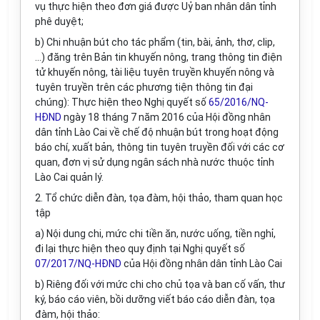
vụ thực hiện theo đơn giá được Uỷ ban nhân dân tỉnh
phê duyệt;
b) Chi nhuận bút cho tác phẩm (tin, bài, ảnh, thơ, clip,
...) đăng trên Bản tin khuyến nông, trang thông tin điện
tử khuyến nông, tài liệu tuyên truyền khuyến nông và
tuyên truyền trên các phương tiện thông tin đại
chúng): Thực hiện theo
Nghị quyết số
65/2016/NQ-
HĐND
ngày 18 tháng 7 năm 2016 của Hội đồng nhân
dân tỉnh Lào Cai về chế độ nhuận bút trong hoạt động
báo chí, xuất bản, thông tin tuyên truyền đối với các cơ
quan, đơn vị sử dụng ngân sách nhà nước thuộc tỉnh
Lào Cai quản lý.
2. Tổ chức diễn đàn, tọa đàm, hội thảo, tham quan học
tập
a) Nội dung chi, mức chi tiền ăn, nước uống, tiền nghỉ,
đi lại thực hiện theo quy định tại Nghị quyết số
07/2017/NQ-HĐND
của Hội đồng nhân dân tỉnh Lào Cai
b) Riêng đối với mức chi cho chủ tọa và ban cố vấn, thư
ký, báo cáo viên, bồi dưỡng viết báo cáo diễn đàn, tọa
đàm, hội thảo: