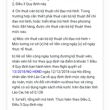
2, Điều 3 Quy định này.
4. Chi thuê cán bộ kỹ thuật chỉ đạo mô hình: Trong
trường hợp cần thiết phải thuê cán bộ kỹ thuật để chỉ
đạo mô hình, hoặc triển khai mô hình theo phương
thức đặt hàng, được chi thuê cán bộ kỹ thuật theo
mức sau:
a) Mức chi thuê cán bộ kỹ thuật chỉ đạo mô hình =
Mức lương cơ sở (x) hệ số tiền công ngày (x) số ngày
thực tế thuê;
b) Hệ số tiền công ngày tương đương kỹ thuật viên,
nhân viên hỗ trợ theo quy định tại điểm b khoản 1 Điều
4 Quy định ban hành kèm theo Nghị quyết số
13/2018/NQ-HĐND
ngày 12/12/2018 của Hội đồng
nhân dân tỉnh Lào Cai về quy định định mức xây dựng
dự toán, mức chi đối với nhiệm vụ khoa học và công
nghệ có sử dụng ngân sách nhà nước trên địa bàn tỉnh
Lào Cai, hệ số 0,128.
5. Sơ kết, tổng kết mô hình: Thực hiện theo Điều 2,
Điều 3 Quy định này.