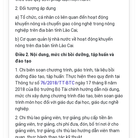
2. Đối tượng áp dụng
a) Tổ chức, cá nhân có liên quan đến hoạt động
khuyến nông và chuyển giao công nghệ trong nông
nghiệp trên địa bàn tỉnh Lào Cai;
b) Cơ quan quản lý nhà nước về hoạt động khuyến
nông trên địa bàn tỉnh Lào Cai.
Điều 2. Nội dung, mức chi bồi dưỡng, tập huấn và
đào tạo
1.
Chi biên soạn chương trình, giáo trình, tài liệu bồi
dưỡng đào tạo, tập huấn: Thực hiện theo quy định tại
Thông tư số
76/2018/TT-BTC
ngày 17 tháng 8 năm
2018 của Bộ trưởng Bộ Tài chính hướng dẫn nội dung,
mức chi xây dựng chương trình đào tạo, biên soạn giáo
trình môn học đối với giáo dục đại học, giáo dục nghề
nghiệp.
2. Chi thù lao giảng viên, trợ giảng; phụ cấp tiền ăn
giảng viên, trợ giảng, chi phí đưa, đón, bố trí nơi ở cho
giảng viên, trợ giảng; chi thù lao hướng dẫn viên tham
quan, thực hành thao tác kỹ thuật.