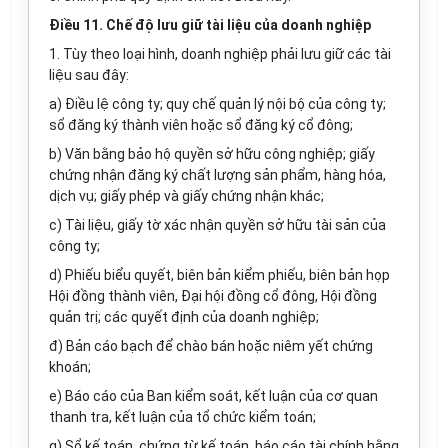
Điều 11. Chế độ lưu giữ tài liệu của doanh nghiệp
1. Tùy theo loại hình, doanh nghiệp phải lưu giữ các tài
liệu sau đây:
a) Điều lệ công ty; quy chế quản lý nội bộ của công ty;
sổ đăng ký thành viên hoặc sổ đăng ký cổ đông;
b) Văn bằng bảo hộ quyền sở hữu công nghiệp; giấy
chứng nhận đăng ký chất lượng sản phẩm, hàng hóa,
dịch vụ; giấy phép và giấy chứng nhận khác;
c) Tài liệu, giấy tờ xác nhận quyền sở hữu tài sản của
công ty;
d) Phiếu biểu quyết, biên bản kiểm phiếu, biên bản họp
Hội đồng thành viên, Đại hội đồng cổ đông, Hội đồng
quản trị; các quyết định của doanh nghiệp;
đ) Bản cáo bạch để chào bán hoặc niêm yết chứng
k
hoán
;
e) Báo cáo của Ban kiểm soát, kết luận của cơ quan
thanh tra, kết luận của tổ chức kiểm toán;
g) Sổ kế toán, chứng từ kế toán, báo cáo tài chính hằng