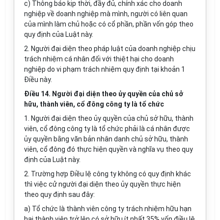
c) Thông báo kịp thời, đầy đủ, chính xác cho doanh
nghiệp về doanh nghiệp mà mình, người có liên quan
của mình làm chủ hoặc có cổ phần, phần vốn góp theo
quy định của Luật này.
2. Người đại diện theo pháp luật của doanh nghiệp chịu
trách nhiệm cá nhân đối với thiệt hại cho doanh
nghiệp do vi phạm trách nhiệm quy định tại khoản 1
Điều này.
Điều 14. Người đại diện theo ủy quyền của chủ sở
hữu, thành viên, cổ đông công ty là
tổ chức
1. Ng
ườ
i đại diện theo ủy quyền của chủ sở hữu, thành
viên, cổ đông công ty là tổ chức phải là cá nhân được
ủy quyền bằng văn bản nhân danh chủ sở hữu, thành
viên, cổ đông đó thực hiện quyền và nghĩa vụ theo quy
định của Luật này.
2. Trường hợp Điều lệ công ty không có quy định khác
thì việc cử người đại diện theo ủy quyền thực hiện
theo quy định sau đây:
a) Tổ chức là thành viên công ty trách nhiệm hữu hạn
hai thành viên trở lên có sở hữu ít nhất 35% vốn điều lệ