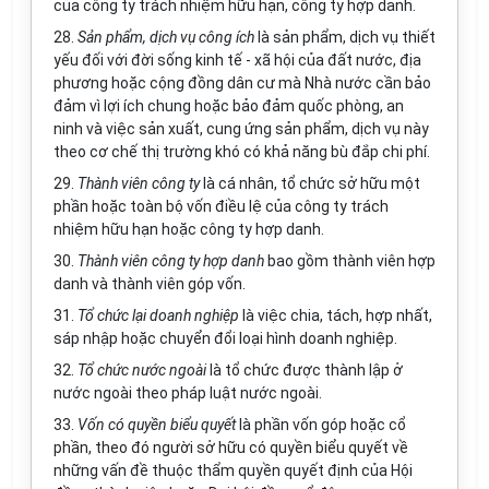
của công ty trách nhiệm hữu hạn, công ty hợp danh.
28.
Sản phẩm, dịch vụ công ích
là sản phẩm, dịch vụ thiết
yếu đối với đời sống kinh tế - xã hội của đất nước, địa
phương hoặc cộng đồng dân cư mà Nhà nước cần bảo
đảm vì lợi ích chung hoặc bảo đảm quốc phòng, an
ninh và việc sản xuất, cung ứng sản phẩm, dịch vụ này
theo cơ chế thị trường khó có khả năng bù đắp chi phí.
29.
Thành viên công ty
là cá nhân, tổ chức sở hữu một
phần hoặc toàn bộ vốn điều lệ của công ty trách
nhiệm hữu hạn hoặc công ty hợp danh.
30.
Thành viên công ty hợp danh
bao gồm thành viên hợp
danh và thành viên góp vốn.
31.
Tổ chức lại doanh nghiệp
là việc chia, tách, hợp nhất,
sáp nhập hoặc chuyển đổi loại hình doanh nghiệp.
32.
Tổ chức nước ngoài
là tổ chức được thành lập ở
nước ngoài theo pháp luật nước ngoài.
33.
Vốn có quyền biểu quyết
là phần vốn góp hoặc cổ
phần, theo đó người sở hữu có quyền biểu quyết về
những vấn đề thuộc thẩm quyền quyết định của Hội