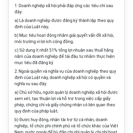
1. Doanh nghiệp xã hội phải đáp ứng các tiêu chí sau
đây:
a) Là doanh nghiệp được đăng ký thành lập theo quy
định của Luật này;
b) Mục tiêu hoạt động nhằm giải quyết vấn đề xã hội,
môi trường vì lợi ích cộng đồng;
c) Sử dụng ít nhất 51% tổng lợi nhuận sau thuế hằng
năm của doanh nghiệp để tái đầu tư nhằm thực hiện
mục tiêu đã đăng ký.
2. Ngoài quyền và nghĩa vụ của doanh nghiệp theo quy
định của Luật này, doanh nghiệp xã hội có quyền và
nghĩa vụ sau đây:
a) Chủ sở hữu, người quản lý doanh nghiệp xã hội được
xem xét, tạo thuận lợi và hỗ trợ trong việc cấp giấy
phép, chứng chỉ và giấy chứng nhận có liên quan theo
quy định của pháp luật;
b) Được huy động, nhận tài trợ từ cá nhân, doanh
nghiệp, tổ chức phi chính phủ và tổ chức khác của Việt
Nam, nước ngoài để bù đắp chi phí quản
lý
, chi phí hoạt