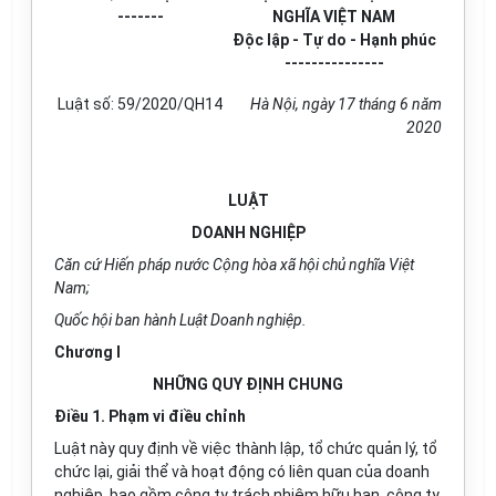
-------
NGHĨA VIỆT NAM
Độc lập - Tự do - Hạnh phúc
---------------
Luật số: 59/2020/QH14
Hà Nội, ngày 17 tháng 6 năm
2020
LUẬT
DOANH NGHIỆP
Căn cứ Hiến pháp nước Cộng hòa xã hội chủ nghĩa Việt
Nam;
Quốc hội ban hành Luật Doanh nghiệp.
Chương I
NHỮNG QUY ĐỊNH CHUNG
Điều 1. Phạm vi điều chỉnh
Luật này quy định về việc thành lập, tổ chức quản lý, tổ
chức lại, giải thể và hoạt động có liên quan của doanh
nghiệp, bao gồm công ty trách nhiệm hữu hạn, công ty