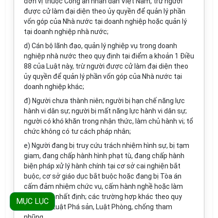
đơn vị thuộc Công an nhân dân Việt Nam, trừ người
được cử làm đại diện theo ủy quyền để quản lý phần
vốn góp của Nhà nước tại doanh nghiệp hoặc quản lý
tại doanh nghiệp nhà nước;
d) Cán bộ lãnh đạo, quản lý nghiệp vụ trong doanh
nghiệp nhà nước theo quy định tại điểm a khoản 1 Điều
88 của Luật này, trừ người được cử làm đại diện theo
ủy quyền để quản lý phần vốn góp của Nhà nước tại
doanh nghiệp khác;
đ) Người chưa thành niên; người bị hạn chế năng lực
hành vi dân sự; người bị mất năng lực hành vi dân sự;
người có khó khăn trong nhận thức, làm chủ hành vi; tổ
chức không có tư cách pháp nhân;
e) Người đang bị truy cứu trách nhiệm hình sự, bị tạm
giam, đang chấp hành hình phạt tù, đang chấp hành
biện pháp xử lý hành chính tại cơ sở cai nghiện bắt
buộc, cơ sở giáo dục bắt buộc hoặc đang bị Tòa án
cấm đảm nhiệm chức vụ, cấm hành nghề hoặc làm
công việc nhất định; các trường hợp khác theo quy
MỤC LỤC
định của Luật Phá sản, Luật Phòng, chống tham
nhũng.