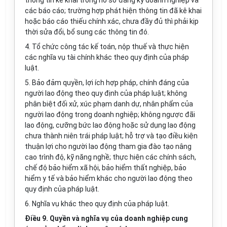
thông tin kê khai
trong
hồ sơ đăng ký doanh nghiệp và
các báo cáo; trường hợp phát hiện thông tin đã kê khai
hoặc báo cáo thiếu chính xác, chưa đầy đủ thì phải kịp
thời sửa đổi, bổ sung các thông tin đó.
4. Tổ chức công tác kế toán, nộp thuế và thực hiện
các nghĩa vụ tài chính khác theo quy định của pháp
luật.
5. Bảo đảm quyền, lợi ích hợp pháp, chính đáng của
người lao động theo quy định của pháp luật; không
phân biệt đối xử, xúc phạm danh dự, nhân phẩm của
người lao động
trong
doanh nghiệp; không ngược đãi
lao động, cưỡng bức lao động hoặc sử dụng lao động
chưa thành niên trái pháp luật; hỗ trợ và tạo điều kiện
thuận lợi cho người lao động tham gia đào tạo nâng
cao trình độ, kỹ năng nghề; thực hiện các chính sách,
chế độ bảo hiểm xã hội, bảo hiểm thất nghiệp, bảo
hiểm y tế và bảo hiểm khác cho người lao động theo
quy định của pháp luật.
6. Nghĩa vụ khác theo quy định của pháp luật.
Điều 9. Quyền và nghĩa vụ của doanh nghiệp cung