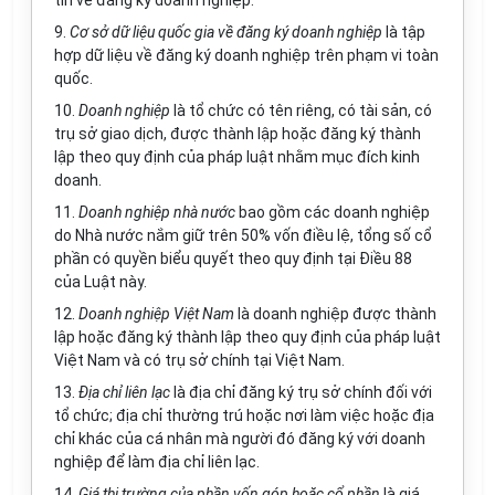
tin về đăng ký doanh nghiệp.
9.
Cơ sở dữ liệu quốc gia về đăng ký doanh nghiệp
là tập
hợp dữ liệu về đăng ký doanh nghiệp trên phạm vi toàn
quốc.
10.
Doanh nghiệp
là tổ chức có tên riêng, có tài sản, có
trụ sở giao dịch, được thành lập hoặc đăng ký thành
lập theo quy định của pháp luật nhằm mục đích kinh
doanh.
11.
Doanh nghiệp nhà nước
bao gồm các doanh nghiệp
do Nhà nước nắm giữ trên 50% vốn điều lệ, tổng số cổ
phần có quyền biểu quyết theo quy định tại Điều 88
của Luật này.
12.
Doanh nghiệp Việt Nam
là doanh nghiệp được thành
lập hoặc đăng ký thành lập theo quy định của pháp luật
Việt Nam và có trụ sở chính tại Việt Nam.
13.
Địa chỉ liên lạc
là địa chỉ đăng ký trụ sở chính đối với
tổ chức; địa chỉ thường trú hoặc nơi làm việc hoặc địa
chỉ khác của cá nhân mà người đó đăng ký với doanh
nghiệp để làm địa chỉ liên lạc.
14.
Giá thị trường của phần vốn góp hoặc cổ phần
là giá