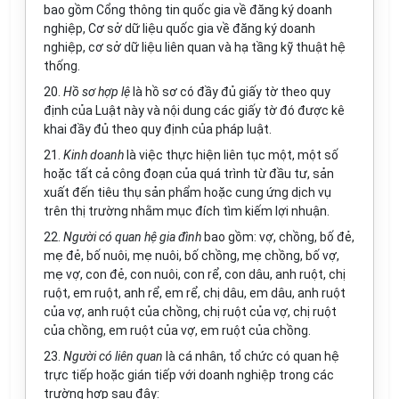
bao gồm Cổng thông tin quốc gia về đăng ký doanh
nghiệp, Cơ sở dữ liệu quốc gia về đăng ký doanh
nghiệp, cơ sở dữ liệu liên quan và hạ tầng kỹ thuật hệ
thống.
20.
Hồ sơ hợp lệ
là hồ sơ có đầy đủ giấy tờ theo quy
định của Luật này và nội dung các giấy tờ đó được kê
khai đầy đủ theo quy định của pháp luật.
21.
Kinh doanh
là việc thực hiện liên tục một, một số
hoặc tất cả công đoạn của quá trình từ đầu tư, sản
xuất đến tiêu thụ sản phẩm hoặc cung ứng dịch vụ
trên thị trường nhằm mục đích tìm kiếm lợi nhuận.
22.
Người có quan hệ gia đình
bao gồm: vợ, chồng, bố đẻ,
mẹ đẻ, bố nuôi, mẹ nuôi, bố chồng, mẹ chồng, bố vợ,
mẹ vợ, con đẻ, con nuôi, con rể, con dâu, anh ruột, chị
ruột, em ruột, anh rể, em rể, chị dâu, em dâu, anh ruột
của vợ, anh ruột của chồng, chị ruột của vợ, chị ruột
của chồng, em ruột của vợ, em ruột của chồng.
23.
Người có liên quan
là cá nhân, tổ chức có quan hệ
trực tiếp hoặc gián tiếp với doanh nghiệp trong các
trường hợp sau đây: