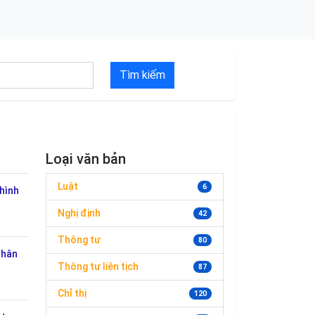
Tìm kiếm
Loại văn bản
Luật
6
hình
Nghị định
42
Thông tư
80
nhân
Thông tư liên tịch
87
Chỉ thị
120