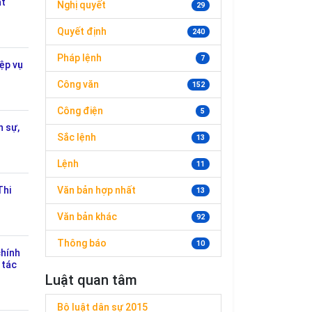
át
Nghị quyết
29
Quyết định
240
Pháp lệnh
7
ệp vụ
Công văn
152
Công điện
5
n sự,
Sắc lệnh
13
Lệnh
11
Thi
Văn bản hợp nhất
13
Văn bản khác
92
Thông báo
10
chính
 tác
Luật quan tâm
Bộ luật dân sự 2015