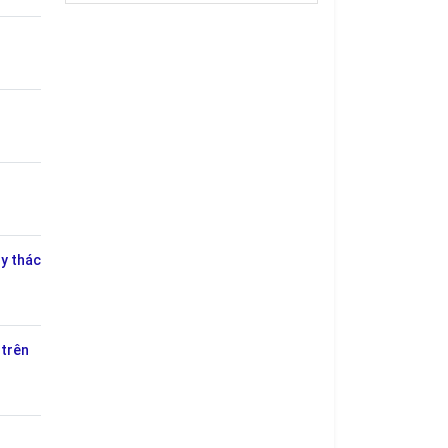
ủy thác
 trên