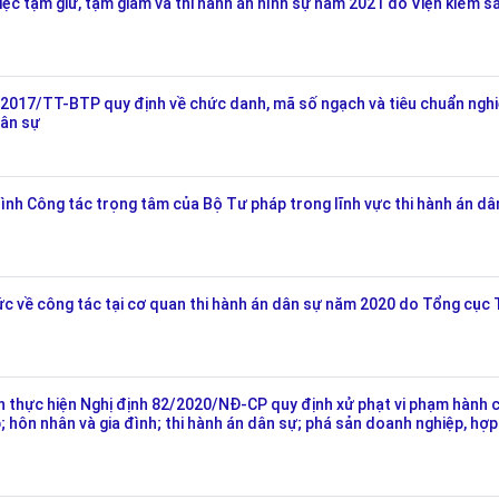
c tạm giữ, tạm giam và thi hành án hình sự năm 2021 do Viện kiểm s
017/TT-BTP quy định về chức danh, mã số ngạch và tiêu chuẩn nghi
dân sự
h Công tác trọng tâm của Bộ Tư pháp trong lĩnh vực thi hành án dâ
về công tác tại cơ quan thi hành án dân sự năm 2020 do Tổng cục 
thực hiện Nghị định 82/2020/NĐ-CP quy định xử phạt vi phạm hành 
; hôn nhân và gia đình; thi hành án dân sự; phá sản doanh nghiệp, hợp