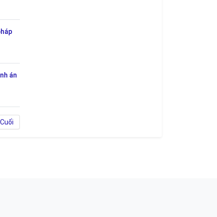
pháp
ành án
Cuối