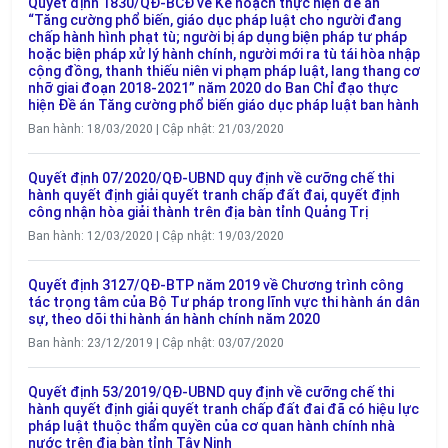
Quyết định 1830/QĐ-BCĐ về Kế hoạch thực hiện đề án
“Tăng cường phổ biến, giáo dục pháp luật cho người đang
chấp hành hình phạt tù; người bị áp dụng biện pháp tư pháp
hoặc biện pháp xử lý hành chính, người mới ra tù tái hòa nhập
cộng đồng, thanh thiếu niên vi phạm pháp luật, lang thang cơ
nhỡ giai đoạn 2018-2021” năm 2020 do Ban Chỉ đạo thực
hiện Đề án Tăng cường phổ biến giáo dục pháp luật ban hành
Ban hành: 18/03/2020 | Cập nhật: 21/03/2020
Quyết định 07/2020/QĐ-UBND quy định về cưỡng chế thi
hành quyết định giải quyết tranh chấp đất đai, quyết định
công nhận hòa giải thành trên địa bàn tỉnh Quảng Trị
Ban hành: 12/03/2020 | Cập nhật: 19/03/2020
Quyết định 3127/QĐ-BTP năm 2019 về Chương trình công
tác trọng tâm của Bộ Tư pháp trong lĩnh vực thi hành án dân
sự, theo dõi thi hành án hành chính năm 2020
Ban hành: 23/12/2019 | Cập nhật: 03/07/2020
Quyết định 53/2019/QĐ-UBND quy định về cưỡng chế thi
hành quyết định giải quyết tranh chấp đất đai đã có hiệu lực
pháp luật thuộc thẩm quyền của cơ quan hành chính nhà
nước trên địa bàn tỉnh Tây Ninh