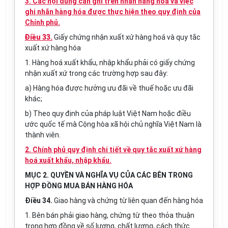
3. Các nội dung cần ghi trên nhãn hàng hóa và việc
ghi nhãn hàng hóa được thực hiện theo quy định của
Chính phủ.
Điều 33.
Giấy chứng nhận xuất xứ hàng hoá và quy tắc
xuất xứ hàng hóa
1. Hàng hoá xuất khẩu, nhập khẩu phải có giấy chứng
nhận xuất xứ trong các trường hợp sau đây:
a) Hàng hóa được hưởng ưu đãi về thuế hoặc ưu đãi
khác;
b) Theo quy định của pháp luật Việt Nam hoặc điều
ước quốc tế mà Cộng hòa xã hội chủ nghĩa Việt Nam là
thành viên.
2. Chính phủ quy định chi tiết về quy tắc xuất xứ hàng
hoá xuất khẩu, nhập khẩu.
MỤC 2. QUYỀN VÀ NGHĨA VỤ CỦA CÁC BÊN TRONG
HỢP ĐỒNG MUA BÁN HÀNG HÓA
Điều 34.
Giao hàng và chứng từ liên quan đến hàng hóa
1. Bên bán phải giao hàng, chứng từ theo thỏa thuận
trong hợp đồng về số lượng, chất lượng, cách thức