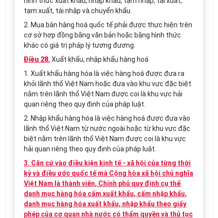
hình thức xuất khẩu, nhập khẩu, tạm nhập, tái xuất,
tạm xuất, tái nhập và chuyển khẩu.
2. Mua bán hàng hoá quốc tế phải được thực hiện trên
cơ sở hợp đồng bằng văn bản hoặc bằng hình thức
khác có giá trị pháp lý tương đương.
Điều 28.
Xuất khẩu, nhập khẩu hàng hoá
1. Xuất khẩu hàng hóa là việc hàng hoá được đưa ra
khỏi lãnh thổ Việt Nam hoặc đưa vào khu vực đặc biệt
nằm trên lãnh thổ Việt Nam được coi là khu vực hải
quan riêng theo quy định của pháp luật.
2. Nhập khẩu hàng hóa là việc hàng hoá được đưa vào
lãnh thổ Việt Nam từ nước ngoài hoặc từ khu vực đặc
biệt nằm trên lãnh thổ Việt Nam được coi là khu vực
hải quan riêng theo quy định của pháp luật.
3. Căn cứ vào điều kiện kinh tế - xã hội của từng thời
kỳ và điều ước quốc tế mà Cộng hòa xã hội chủ nghĩa
Việt Nam là thành viên, Chính phủ quy định cụ thể
danh mục hàng hóa cấm xuất khẩu, cấm nhập khẩu,
danh mục hàng hóa xuất khẩu, nhập khẩu theo giấy
phép của cơ quan nhà nước có thẩm quyền và thủ tục