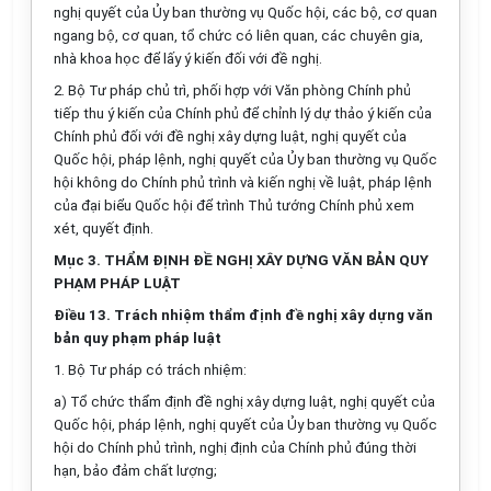
nghị quyết của Ủy ban thường vụ Quốc hội, các bộ, cơ quan
ngang bộ, cơ quan, tổ chức có liên quan, các chuyên gia,
nhà khoa học để
l
ấy ý kiến đối với đề nghị.
2. Bộ Tư pháp chủ trì, phối hợp với Văn phòng Chính phủ
tiếp thu ý kiến của Chính phủ đ
ể
chỉnh lý dự thảo ý ki
ế
n của
Chính phủ đ
ố
i với đề nghị xây dựng luật, nghị quyết của
Quốc hội, pháp lệnh, nghị quyết của Ủy ban thường vụ Quốc
hội không do Chính phủ trình và kiến nghị về luật, pháp lệnh
của đại biểu Quốc hội để
tr
ình Thủ tướng Chính phủ xem
xét, quyết định.
Mục 3. THẨM ĐỊNH ĐỀ NGHỊ XÂY DỰNG VĂN BẢN QUY
PHẠM PHÁP LUẬT
Điều 13. Trách nhiệm thẩm định đề nghị xây dựng văn
bản quy phạm pháp luật
1. Bộ Tư pháp có
tr
ách nhiệm:
a) Tổ chức thẩm định đề nghị xây dựng luật, nghị quyết của
Quốc hội, pháp lệnh, nghị quyết của Ủy ban thường vụ Quốc
hội do Chính phủ trình, nghị định của Chính phủ đúng thời
hạn, bảo đảm chất lượng;