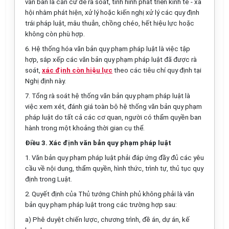
văn bản là căn cứ để rà soát, tình hình phát triển kinh tế - xã
hội nhằm phát hiện, xử lý hoặc kiến nghị xử lý các quy định
trái pháp luật, mâu thuẫn, chồng chéo, hết hiệu lực hoặc
không còn phù hợp.
6. Hệ thống hóa văn bản quy phạm pháp luật là việc tập
h
ợ
p, s
ắ
p xếp các văn bản quy phạm pháp luật đã được rà
soát,
xác định còn hiệu lực
theo các tiêu chí quy định tại
Nghị định này.
7. Tổng rà soát hệ thống văn bản quy phạm pháp luật là
việc xem xét, đánh giá toàn bộ hệ thống văn bản quy phạm
pháp luật do tất cả các cơ quan, người có thẩm quyền ban
hành trong một khoảng thời gian cụ thể.
Điều 3. Xác định văn bản quy phạm pháp luật
1. Văn bản quy phạm pháp luật ph
ả
i đáp ứng đầy đủ các yêu
cầu về nội dung, thẩm quyền, hình thức, trình tự, thủ tục quy
định trong Luật.
2. Quyết định của Thủ tướng Chính phủ không phải là văn
bản quy phạm pháp luật trong các trường hợp sau:
a) Phê duyệt chiến lược, chương trình, đề án, dự án, k
ế