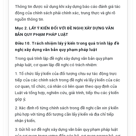
Thông tin được sử dụng khi xây dựng báo cáo đánh giá tác
động của chính sách phải chính xác, trung thực và ghi r
õ
nguồn thông tin.
Mục 2. LẤY Ý KIẾN ĐỐI VỚI ĐỀ NGHỊ XÂY DỰNG VĂN
BẢN QUY PHẠM PHÁP LUẬT
Điều 10. Trách nhiệm lấy ý kiến trong quá trình lập đề
nghị xây dựng văn bản quy phạm pháp luật
Trong quá trình
l
ập đề nghị xây dựng văn bản quy phạm
pháp luật, cơ quan lập đề nghị có trách nhiệm:
1. Tổ chức lấy ý kiến của đối tượng chịu sự tác động trực
tiếp của các
chính sách trong đề nghị và lấy ý kiến của các
cơ quan, tổ chức, cá nhân có liên quan theo quy định của
Luật và tổng hợp, nghiên cứu, giải trình, tiếp thu các ý ki
ế
n
góp ý;
2. Xác định rõ từng chính sách trong đề nghị cần xin ý kiến
phù hợp với từng đối tượng cần lấy ý kiến và địa chỉ tiếp
nhận ý kiến;
3. Gửi hồ sơ đề nghị xây dựng v
ă
n bản quy phạm pháp luật
của cơ quan trung ương đến các bộ, cơ quan ngang bộ, cơ