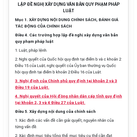
LẬP ĐỀ NGHỊ XÂY DỰNG VĂN BẢN QUY PHẠM PHÁP
LUẬT
Mục 1. XÂY DỰNG NỘI DUNG CHÍNH SÁCH, ĐÁNH GIÁ
TÁC ĐỘNG CỦA CHÍNH SÁCH
Điều 4. Các trường hợp lập đề nghị xây dựng văn bản
quy phạm pháp luật
1. Luật, pháp lệnh.
2. Nghị quyết của Quốc hội quy định tại điểm b và c khoản 2
Điều 15 của Luật; nghị quyết của
Ủy
ba
n
thường vụ Quốc
hội quy định tại đi
ể
m b khoản 2 Điều 16 của Luật.
3. Nghị định của Chính phủ quy định tại khoản 2 và 3
Điều 19 của Luật.
4. Nghị quyết của Hội đồng nhân dân cấp tỉnh quy định
tại khoản 2, 3 và 4 Điều 27 của Luật.
Điều 5. Xây dựng nội dung của chính sách
1. Xác định các vấn đề cần giải quyết, nguyên nhân của
từng vấn đề.
2. Xác định mục tiêu tổng thể, mục tiêu cụ thể cần đạt