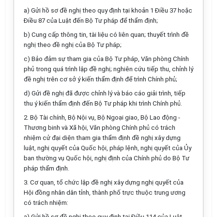
a) Gửi hồ sơ đề nghị theo quy định tại khoản 1 Điều 37 hoặc
Điều 87 của Luật đến Bộ Tư pháp để thẩm định;
b) Cung cấp thông tin, tài liệu có liên quan; thuyết trình đề
nghị theo đề nghị của Bộ Tư pháp;
c) Bảo đảm sự tham gia của Bộ Tư pháp, Văn phòng Chính
phủ trong quá
tr
ình lập đề nghị; nghiên cứu tiếp thu, chỉnh lý
đề nghị trên cơ sở ý kiến thẩm định để trình Chính phủ;
d) Gửi đề nghị đã được chỉnh lý và báo cáo giải trình, tiếp
thu ý kiến
thẩm định đến Bộ Tư pháp khi trình Chính phủ.
2. Bộ Tài chính, Bộ Nội vụ, Bộ Ngoại giao, Bộ Lao động -
Thương binh và Xã hội, Văn phòng Chính phủ có trách
nhiệm cử đại diện tham gia thẩm định đề nghị xây dựng
luật, nghị quyết của Quốc hội, pháp lệnh, nghị quyết của Ủy
ban thường vụ Quốc hội, nghị định của Chính phủ do Bộ Tư
pháp thẩm định.
3. Cơ quan, tổ chức lập đề nghị xây dựng nghị quyết của
Hội đồng nhân dân tỉnh, thành phố trực thuộc trung ương
có trách nhiệm:
a) Gửi hồ sơ đề nghị theo quy định tại Điều 114 của Luật