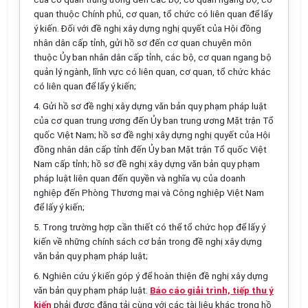
quan thuộc Chính phủ, cơ quan, tổ chức có liên quan để lấy
ý kiến. Đối với đề nghị xây dựng nghị quyết của Hội đồng
nhân dân cấp tỉnh, gửi hồ sơ đến cơ quan chuyên m
ô
n
thuộc Ủy ban nhân dân cấp tỉnh, các bộ, cơ quan ngang bộ
quản lý ngành, lĩnh vực có liên quan, cơ quan, tổ chức khác
có liên quan để lấy ý kiến;
4. Gửi hồ sơ đề nghị xây dựng văn bản quy phạm pháp luật
của cơ quan trung ương đ
ế
n
Ủy
ban trung ương Mặt trận Tổ
quốc Việt Nam; hồ sơ đề nghị xây dựng nghị quyết của Hội
đồng nhân dân cấp tỉnh đến Ủy ban Mặt trận Tổ quốc Việt
Nam cấp tỉnh; hồ sơ đề nghị xây dựng văn bản quy phạm
pháp luật liên quan đến quyền và nghĩa vụ của doanh
nghiệp đến Phòng Thương mại và Công nghiệp Việt Nam
để lấy ý kiến;
5. Trong trường hợp cần thiết có thể tổ chức họp để lấy ý
kiến về những chính sách cơ bản trong đề nghị xây dựng
văn bản quy phạm pháp luật;
6. Nghiên cứu ý kiến góp ý để hoàn thiện đề nghị xây dựng
văn bản quy phạm pháp luật.
Báo cáo giải trình, tiếp thu ý
kiến
phải được đăng tải cùng với các tài liệu khác trong hồ