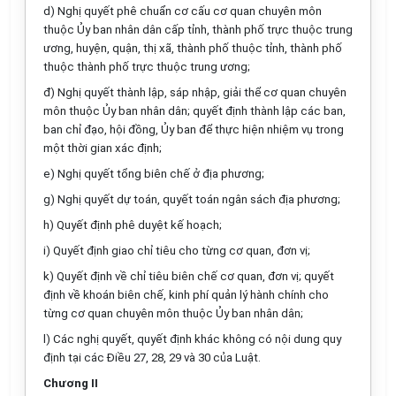
d) Nghị quyết phê chuẩn cơ cấu cơ quan chuyên môn
thuộc Ủy ban nhân dân cấp t
ỉ
nh, thành phố trực thuộc trung
ương, huyện, quận, thị xã, thành phố thuộc tỉnh, thành phố
thuộc thành phố trực thuộc tr
u
ng ương;
đ) Nghị quyết thành lập, sáp nhập, giải thể cơ quan chuyên
môn thuộc Ủy ban nhân dân; quyết định thành lập các ban,
ban chỉ đạo, hội đồng, Ủy ban đ
ể
thực hiện nhiệm vụ trong
một thời gian xác định;
e) Nghị quyết tổng biên chế ở địa phương;
g) Nghị quyết dự toán, quyết toán ngân sách địa phương;
h) Quyết định phê duyệt kế hoạch;
i) Quyết định giao chỉ tiêu cho từng cơ quan, đơn vị;
k) Quyết định về chỉ tiêu biên chế cơ quan, đơn vị; quyết
định về khoán biên ch
ế
, kinh phí quản lý hành chính cho
từng cơ quan chuyên môn thuộc Ủy ban nhân dân;
l
) Các nghị quyết, quyết định khác không có nội dung quy
định tại các Điều 27, 28, 29 và 30 của Luật.
Chương II