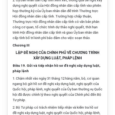
2.
Ủy ban nhân dân cấp t
ỉ
nh xem xét, thông qua đề nghị xây
dựng nghị quyết của Hội đồng nhân dân cấp tỉnh vào phiên
họp thường kỳ của Ủy ban nh
â
n dân để trình Thường trực
Hội đồng nhân dân cấp tỉnh. Trường hợp chấp thuận,
Thường trực Hội đồng nhân dân cấp tỉnh có văn bản phân
công cơ quan, tổ ch
ứ
c trình dự thảo nghị quyết, thời hạn
trình Hội đồng nhân dân cấp t
ỉ
nh và giao Ủy ban nhân dân
cấp tỉnh bố trí kinh phí bảo đảm cho việc soạn thảo.
Chương III
LẬP ĐỀ NGHỊ CỦA CHÍNH PHỦ VỀ CHƯƠNG TRÌNH
XÂY DỰNG LUẬT, PHÁP LỆNH
Điều 19. Gửi và tiếp nhận hồ sơ đề nghị xây dựng luật,
pháp lệnh
1.
Chậm nhất vào ngày 31 tháng 12 hằng năm, bộ, cơ quan
ngang bộ gửi hồ sơ đề nghị xây dựng luật, nghị quyết của
Quốc hội, pháp lệnh, nghị quyết của Ủy ban thường vụ Quốc
hội đã được chỉnh lý theo nghị quyết của Chính phủ đến Bộ
Tư pháp.
2.
Bộ Tư pháp có trách nhiệm tiếp nhận và kiểm tra hồ sơ
đề nghị xây dựng luật, nghị quyết của Quốc hội, pháp lệnh,