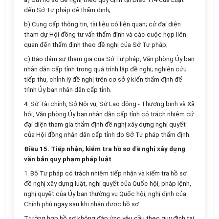
đến S
ở
Tư pháp để thẩm định;
b) Cung cấp thông tin, tài liệu có liên quan; cử đại diện
tham dự Hội đồng tư vấn thẩm định và c
á
c cuộc họp liên
quan đến thẩm định theo đề nghị của S
ở
Tư pháp;
c) Bảo đảm sự tham gia của S
ở
Tư pháp, Văn phòng Ủy ban
nhân dân cấp tỉnh trong quá trình lập đề nghị; nghi
ê
n cứu
tiếp thu, chỉnh lý đề nghị trên cơ sở ý kiến thẩm định để
trình Ủy ban nhân dân cấp tỉnh.
4. S
ở
Tài chính, Sở Nội vụ, Sở Lao động - Thương binh và Xã
hội, Văn phòng Ủy ban nhân dân cấp tỉnh có trách nhiệm cử
đại diện tham gia thẩm định đề nghị xây dựng nghị quyết
của Hội đồng nhân dân cấp tỉnh do S
ở
Tư pháp thẩm định.
Điều 15. Tiếp nhận, kiểm tra hồ sơ đề nghị xây dựng
văn bản quy phạm pháp luật
1. Bộ Tư pháp có trách nhiệm tiếp nhận và kiểm tra hồ sơ
đề nghị xây dựng luật, nghị quyết của Quốc hội, pháp lệnh,
nghị quyết của Ủy ban thường vụ Q
u
ốc hội, nghị định của
Chính phủ ngay sau khi nhận được hồ sơ.
Trường hợp hồ sơ không đáp ứng yêu cầu theo quy định tại