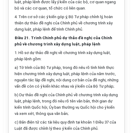
luật, pháp lệnh được
l
ấy ý kiến của các bộ, cơ quan ngang
bộ và các cơ quan, tổ chức có liên qu
a
n.
4.
Trên cơ sở các ý kiến góp ý, Bộ Tư pháp chỉnh lý, hoàn
thiện dự thảo đề nghị của Chính phủ về chương trình xây
dựng luật, pháp lệnh để trình Chính phủ.
Điều 21. Trình Chính phủ dự thảo đề nghị của Chính
phủ về chương trình xây dựng luật, pháp lệnh
1.
Hồ sơ dự thảo đề nghị về chương trình xây dựng luật,
pháp lệnh gồm:
a)
Tờ trình của Bộ Tư pháp, trong đó nêu rõ tình hình thực
hiện chương trình xây dựng luật, pháp lệnh của năm trước,
nguyên tắc lập đề ngh
ị
, nội dung cơ bản của đề nghị, những
vấn đề còn có ý kiến khác nhau và ý kiến của Bộ Tư pháp;
b)
Dự thảo đề nghị của Chính phủ về chương trình xây dựng
luật, pháp lệnh, trong đó nêu rõ tên văn bản, thời gian dự
kiến trình Quốc hội, Ủy ban thường vụ Quốc hội cho ý kiến
và xem xét, thông qua văn bản;
c)
Bản điện tử các tài liệu quy định tại khoản 1 Điều 37 của
Luật đã được chỉnh lý theo ý kiến của Chính phủ.