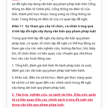
sơ đề nghị xây dựng văn bản quy phạm pháp luật trên Cổng
thông tin điện tử Chính phủ,
C
ổng thông tin điện tử của
tỉnh, thành phố trực thuộc trung ương và
C
ổng thông tin
hoặc Trang thông tin điện tử của cơ quan lập đề nghị
.
Điều 11. Sự tham gia của tổ chức, cá nhân trong quá
trình lập đề nghị xây dựng văn bản quy phạm pháp luật
Trong quá trình lập đề nghị xây dựng văn bản quy phạm
pháp luật, cơ quan, tổ chức lập đề nghị có thể huy động sự
tham gia của các viện nghiên cứu, trường đại học, hội, hiệp
hội, tổ chức khác có liên quan, các chuyên gia, nhà khoa
học vào các hoạt động sau:
1. Tổng kết, đánh giá tình hình thi hành pháp luật; rà soát,
đánh giá các văn bản quy phạm pháp luật hiện hành;
2. Khảo sát, điều tra xã hội học; đánh giá thực trạng quan
hệ xã hội có liên quan đến các chính sách trong đề nghị
xây dựng văn bản quy phạm pháp luật;
3. Tập hợp, nghiên cứu, so sánh tài liệu, điều ước quốc
tế có liên quan đến các chính sách trong đề nghị xây
dựng văn bản quy phạm pháp luật;