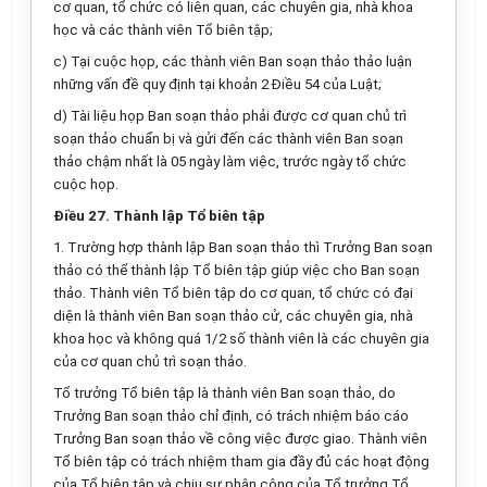
cơ quan, tổ chức có liên quan, các chuyên gia, nhà khoa
học và các thành viên Tổ biên tập;
c)
Tại cuộc họp, các thành viên Ban soạn thảo thảo luận
những vấn đề quy định tại khoản 2 Điều 54 của Luật;
d)
Tài liệu họp Ban soạn thảo phải được cơ quan chủ trì
soạn thảo chuẩn bị và gửi đến các thành viên Ban soạn
thảo chậm nhất là 05 ngày làm việc, trước ngày tổ chức
cuộc họp.
Điều 27. Thành lập Tổ biên tập
1.
Trường hợp thành lập Ban soạn thảo thì Trưởng Ban soạn
thảo có thể thành lập T
ổ
biên tập giúp việc cho Ban soạn
thảo. Thành viên Tổ biên tập do cơ quan, tổ chức có đại
diện là thành viên Ban soạn thảo cử, các chuyên gia, nhà
khoa học và không quá 1/2 s
ố
th
à
nh viên là các chuyên gia
của cơ q
u
an chủ trì soạn thảo.
Tổ trưởng Tổ biên tập là thành viên Ban soạn thảo, do
Tr
ưở
ng Ban soạn thảo chỉ định, có trách nhiệm báo cáo
Tr
ưở
ng Ban soạn thảo về công việc được giao. Thành viên
Tổ biên tập có trách nhiệm tham gia đầy đủ các hoạt động
của Tổ biên tập và chịu sự phân công của Tổ tr
ưở
ng Tổ