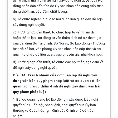
a) Tổ chức thẩm định đề nghị xây dựng nghị quyết của Hội
đồng nhân dân cấp t
ỉ
nh do Ủy ban nhân dân cùng cấp trình
đúng thời hạn, bảo đảm chất lượng;
b) Tổ chức nghiên cứu các nội dung liên quan đến đề nghị
xây dựng ngh
ị
quyết;
c) Trường hợp cần thiết, tổ chức họp tư vấn thẩm định
hoặc thành lập
Hội đồng tư vấn thẩm định có sự tham gia
của đại diện S
ở
Tài chính, S
ở
Nội vụ, Sở Lao động - Thương
binh và Xã hội, Văn phòng Ủy ban nhân dân c
ấ
p tỉnh và cơ
quan, tổ chức có liên quan, các chuyên gia, nhà khoa học;
d) Trường hợp cần thiết, tổ chức các hội thảo, tọa đàm về
đề nghị x
ây
dựng nghị quyết.
Điều 14. Trách nhiệm của cơ quan lập đề nghị xây
dựng văn bản quy phạm pháp luật và cơ quan có liên
quan trong việc thẩm định đề nghị xây dựng văn bản
quy phạm pháp luật
1. Bộ, cơ quan ngang bộ lập đề nghị xây dựng luật, nghị
quyết của Quốc hội, pháp lệnh, nghị quyết của Ủy ban
thường vụ Quốc hội, nghị định của Chính phủ có trách
nhiệm: