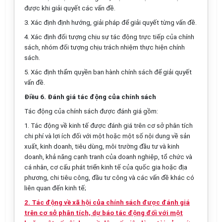
được khi giải quyết các vấn đề.
3. Xác định định hướng, giải pháp để giải quyết từng vấn đề.
4. Xác định đối tượng chịu sự tác động trực tiếp của chính
sách, nhóm đối tượng chịu trách nhiệm thực hiện chính
sách.
5. Xác định thẩm quyền ban hành chính sách để giải quyết
vấn đề.
Điều 6. Đánh giá tác động của chính sách
Tác động của chính sách được đánh giá gồm:
1. Tác động về kinh tế được đánh giá trên cơ sở phân tích
chi phí và lợi
ích đ
ố
i với một hoặc một số nội dung về sản
xuất, kinh doanh, tiêu dùng, môi trường đầu tư và kinh
doanh, khả năng cạnh
tr
anh của doanh nghiệp, tổ chức và
cá nhân, cơ cấu phát triển kinh t
ế
của quốc gia hoặc địa
phương, chi tiêu công,
đầu
tư công và các v
ấ
n đề khác có
liên quan đ
ế
n kinh tế;
2. Tác động về xã hội của chính sách được đánh giá
trên cơ sở phân tích, dự báo tác động đối với một