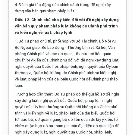
4. Đánh giá tác động của chính sách trong đề ngh
ị
xây
dựng văn bản quy phạm pháp luật.
Điều 12. Chính phủ cho ý kiến đối với đề nghị xây dựng
văn bản quy phạm pháp luật không do Chính phủ trình
và kiến nghị về luật, pháp lệnh
1. Bộ Tư pháp chủ trì, ph
ố
i h
ợ
p với Bộ Tài chính, Bộ Nội vụ,
Bộ Ngoại giao, Bộ Lao động - Thương binh và Xã hội, Văn
phòng Chính phủ và các cơ quan, tổ chức có liên quan
chuẩn bị ý kiến của Chính phủ đối với đề nghị xây dựng luật,
nghị quyết của Quốc hội, pháp lệnh, nghị quyết của
Ủy
ban
thường vụ Quốc hội không do Chính phủ trình và kiến nghị
về luật, pháp lệnh của đại biểu Quốc hội để Chính phủ thảo
luận.
Trường hợp cần thiết, Bộ Tư pháp có thể gửi hồ sơ đề nghị
xây dựng luật, nghị quy
ế
t của Quốc hội, pháp lệnh, nghị
quyết của Ủy ban thường vụ Quốc hội không do Chính phủ
trình và kiến nghị về luật, pháp lệnh của đại biểu Quốc hội
tới các bộ, cơ quan ngang bộ có liên quan để lấy ý kiến; tổ
chức cuộc họp có sự tham gia của đại diện cơ quan lập đề
nghị xây dựng luật, nghị quyết của Quốc hội, pháp lệnh,