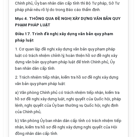
Chính phủ,
Ủy
ban nhân dân cấp tỉnh thì Bộ Tư pháp, S
ở
Tư
pháp phải nêu rõ lý do trong Báo cáo thẩm định.
Mục 4. THÔNG QUA ĐỀ NGHỊ XÂY DỰNG VĂN BẢN QUY
PHẠM PHÁP LUẬT
Điều 17. Trình đề nghị xây dựng văn bản quy phạm
pháp luật
1.
Cơ quan lập đề nghị xây dựng văn bản quy phạm pháp
luật c
ó
trách nhiệm chỉnh lý, hoàn thiện hồ sơ đề nghị xây
dựng văn bản quy phạm pháp luật để trình Chính phủ, Ủy
ban nhân dân cấp tỉnh.
2.
Trách nhiệm tiếp nhận, kiểm tra hồ sơ đề nghị xây dựng
văn bản quy phạm pháp luật:
a)
Văn phòng Chính phủ có trách nhiệm tiếp nhận, kiểm tra
hồ sơ đề
nghị xây dựng luật, nghị quyết của Quốc hội, pháp
lệnh, nghị quyết của Ủy ban thường vụ Quốc hội, nghị định
của Chính phủ;
b)
Văn phòng Ủy ban nhân dân cấp tỉnh c
ó
trách nhiệm tiếp
nhận, kiểm tra hồ sơ đề nghị xây dựng nghị quyết của Hội
đồng nhân dân cấp tỉnh.