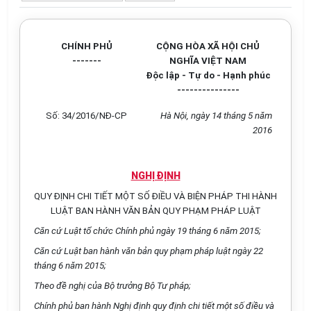
CHÍNH PHỦ
CỘNG HÒA XÃ HỘI CHỦ
-------
NGHĨA VIỆT NAM
Độc lập - Tự do - Hạnh phúc
---------------
Số: 34/2016/NĐ-CP
Hà Nội, ngày
1
4 tháng 5 năm
2016
NGHỊ ĐỊNH
QUY ĐỊNH CHI TIẾT MỘT SỐ ĐIỀU VÀ BIỆN PHÁP THI HÀNH
LUẬT BAN HÀNH VĂN BẢN QUY PHẠM PHÁP LUẬT
Căn cứ Luật tổ chức Chính phủ ngày 19 tháng 6 năm 2015;
Căn c
ứ
Luật ban hành văn bản quy phạm pháp
l
uật ng
à
y 22
tháng 6 năm 2015;
Theo đề nghị của Bộ trưởng Bộ Tư pháp;
Chính phủ ban hành Nghị định quy định chi tiết một s
ố
điều và