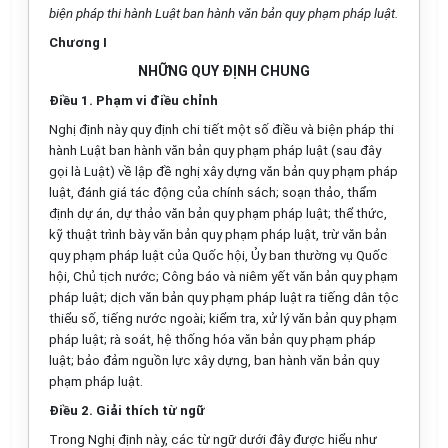
biện pháp
thi
hành Luật ban hành văn bản quy phạm pháp luật.
Chương I
NHỮNG QUY ĐỊNH CHUNG
Điều 1. Phạm vi điều chỉnh
Nghị định này quy định chi tiết một số điều và biện pháp thi
hành Luật ban hành văn bản quy phạm pháp luật (sau đây
gọi là Luật) về
l
ập đề nghị xây dựng văn bản quy phạm pháp
luật, đánh giá tác động của chính sách; soạn thảo, thẩm
định dự án, dự thảo văn bản quy phạm pháp luật; thể thức,
kỹ thuật trình bày văn bản quy phạm pháp
l
uật, trừ văn b
ả
n
quy phạm pháp luật của Quốc hội, Ủy ban thường vụ Quốc
hội, Chủ tịch nước; Công báo và niêm yết văn bản quy phạm
pháp luật; dịch văn bản quy phạm pháp luật ra tiếng dân tộc
thiểu s
ố
, tiếng nước ngoài; kiểm tra, xử lý văn bản quy phạm
pháp luật; rà soát, hệ thống hóa văn bản quy phạm pháp
luật; bảo đảm nguồn lực xây dựng, ban hành văn bản quy
phạm pháp luật.
Điều 2. Giải thích từ ngữ
Trong Nghị định này, các từ ngữ dưới đây được hiểu như