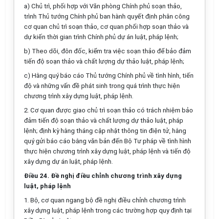
a)
Chủ
tr
ì, phối hợp với Văn phòng Chính phủ soạn thảo,
trình Thủ tướng Chính phủ ban hành quyết định phân công
cơ quan chủ trì soạn thảo, cơ quan phối hợp soạn thảo và
d
ự kiến thời gian trình Chính phủ dự án luật, pháp lệnh;
b)
Theo dõi, đôn đốc, kiểm tra việc soạn thảo để bảo đảm
tiến độ soạn thảo và chất lượng dự thảo luật, pháp lệnh;
c)
Hằng quý báo cáo Thủ tướng Chính phủ về tình hình, tiến
độ và những vấn đề phát sinh trong quá trình thực hiện
chương trình xây dựng luật, pháp lệnh.
2.
Cơ quan được giao chủ
tr
ì soạn thảo có
tr
ách nhiệm bảo
đảm tiến độ soạn thảo và chất lượng dự thảo luật, pháp
lệnh; định kỳ hằng tháng cập nhật thông tin điện tử, hằng
quý gửi báo cáo b
ằ
ng văn bản đến Bộ Tư pháp về tình hình
thực hiện chương trình xây dựng luật, pháp lệnh và tiến độ
xây dựng dự án luật, pháp lệnh.
Điều 24. Đề nghị điều chỉnh chương trình xây dựng
luật, pháp lệnh
1.
Bộ, cơ quan ngang bộ đề nghị điều chỉnh chương trình
xây dựng luật, pháp lệnh
tr
ong các trường hợp quy định tại