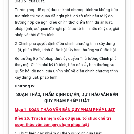
Điều 51 của Luật.
Trường hợp đề nghị đưa ra khỏi chương
tr
ình và không tiếp
tục trình thì cơ quan đề nghị phải có tờ trình nêu rõ lý do;
trường hợp đề ngh
ị
điều chỉnh thời điểm trình dự án luật,
pháp lệnh, cơ quan đề nghị phải có tờ trình nêu rõ lý do, giải
pháp và thời điểm trình.
2.
Chính phủ quyết định điều chỉnh chương trình xây dựng
luật, pháp lệnh, trình Quốc hội, Ủy ban thường vụ Quốc hội.
Bộ trưởng Bộ Tư pháp thừa ủy quy
ề
n Thủ tướng Chính phủ,
thay mặt Chính phủ ký tờ trình, báo cáo Ủy ban thường vụ
Quốc hội đề nghị của Chính phủ về điều chỉnh chương trình
xây dựng luật, pháp lệnh.
Chương IV
SOẠN THẢO, THẨM ĐỊNH DỰ ÁN, DỰ THẢO VĂN BẢN
QUY PHẠM PHÁP LUẬT
Mục 1. SOẠN THẢO VĂN BẢN QUY PHẠM PHÁP LUẬT
Điều 25. Trách nhiệm của cơ quan, tổ chức chủ trì
soạn thảo văn bản quy phạm pháp luật
1.
Thực hiện các nhiệm vụ theo quy đ
ị
nh của Luật.