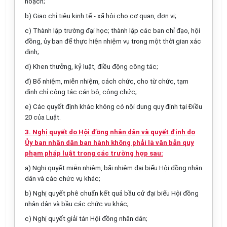
hoạch;
b) Giao chỉ tiêu kinh tế - xã hội cho cơ quan, đơn vị;
c) Thành lập trường đại học; thành lập các ban chỉ đạo, hội
đồng,
ủy
ban để thực hiện nhiệm vụ trong một thời gian xác
định;
d) Khen th
ưở
ng, kỷ luật, điều động công tác;
đ) Bổ nhiệm, miễn nhiệm, cách chức, cho từ chức, tạm
đình chỉ công tác cán bộ, công chức;
e) Các quyết định khác không có nội dung quy định tại Điều
20 của Luật.
3. Nghị quyết do Hội đồng nhân dân và quyết định do
Ủy ban nhân dân ban hành không phải là văn bản quy
phạm pháp luật trong các trường hợp sau:
a) Nghị quyết miễn nhiệm, bãi nhiệm đại biểu Hội đồng nhân
dân và các chức vụ khác;
b) Nghị quy
ế
t phê chuẩn kết quả bầu cử đại biểu Hội đồng
nhân dân và bầu các chức vụ khác;
c) Nghị quyết giải tán Hội đồng nhân dân;