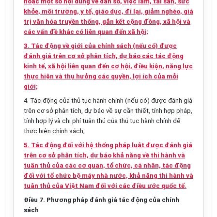
hoặc một số nội dung về dân số, việc làm, tài sản, sức
khỏe, môi trường, y tế, giáo dục, đi lại, giảm nghèo, giá
trị văn hóa truyền thống, gắn kết cộng đồng, xã hội và
các vấn đề khác có liên quan đến xã hội;
3. Tác động về giới của chính sách (nếu có) được
đánh giá trên cơ sở phân tích, dự báo các tác động
kinh tế, xã hội liên quan đến cơ hội, điều kiện, năng lực
thực hiện và thụ hưởng các quyền, lợi ích của mỗi
giới;
4. Tác động của thủ tục hành chính (nếu có) được đánh giá
trên cơ sở phân tích, dự báo về sự cần thiết, tính hợp pháp,
tính hợp lý và chi phí tuân thủ của thủ tục hành chính để
thực hiện chính sách;
5. Tác động đối với hệ thống pháp luật được đánh giá
trên cơ sở phân tích, dự báo khả năng về thi hành và
tuân thủ của các cơ quan, tổ chức, cá nhân, tác động
đối với tổ chức bộ máy nhà nước, khả năng thi hành và
tuân thủ của Việt Nam đối với các điều ước quốc tế.
Điều 7. Phương pháp đánh giá tác động của chính
sách