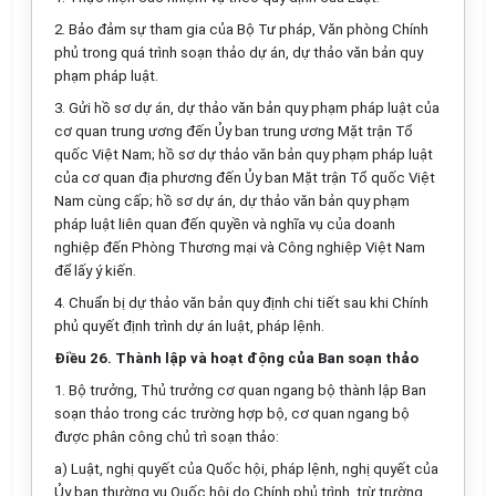
2.
Bảo đảm sự tham gia của Bộ Tư pháp, Văn phòng Chính
phủ trong quá trình soạn thảo dự án, dự thảo văn bản quy
phạm pháp luật.
3.
Gửi hồ sơ dự án, dự thảo văn bản quy phạm pháp luật của
cơ quan trung ương đến Ủy ban trung ương Mặt trận Tổ
quốc Việt Nam; hồ sơ dự thảo văn bản quy phạm pháp luật
của cơ quan địa phương đến Ủy ban Mặt trận Tổ quốc Việt
Nam cùng cấp; h
ồ
sơ dự án, dự thảo văn bản quy phạm
pháp luật liên quan đến quyền và nghĩa vụ của doanh
nghiệp đến Phòng Thương mại và Công nghiệp Việt Nam
để lấy ý kiến.
4.
Chuẩn bị dự thảo văn bản quy định chi tiết sau khi Chính
phủ quyết định trình dự án luật, pháp lệnh.
Điều 26. Thành lập và hoạt động của Ban soạn thảo
1.
Bộ tr
ưở
ng, Thủ trưởng cơ quan ngang bộ thành lập Ban
soạn thảo trong các trường hợp bộ, cơ quan ngang bộ
được phân công chủ trì soạn thảo:
a)
Luật, nghị quyết của Quốc hội, pháp lệnh, nghị quyết của
Ủy ban thường vụ Quốc hội do Chính phủ trình, trừ trường