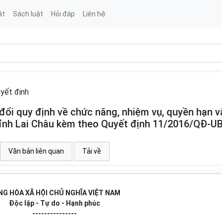
ật
Sách luật
Hỏi đáp
Liên hệ
yết định
ổi quy định về chức năng, nhiệm vụ, quyền hạn v
ỉnh Lai Châu kèm theo Quyết định 11/2016/QĐ-U
Văn bản liên quan
Tải về
G HÒA XÃ HỘI CHỦ NGHĨA VIỆT NAM
Độc lập - Tự do - Hạnh phúc
---------------