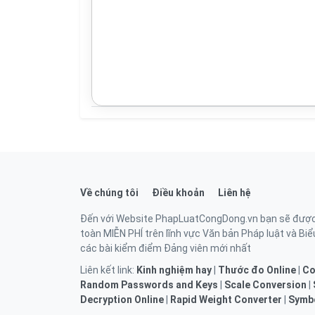
Về chúng tôi
Điều khoản
Liên hệ
Đến với Website PhapLuatCongDong.vn bạn sẽ được ti
toàn MIỄN PHÍ trên lĩnh vực Văn bản Pháp luật và Biểu
các bài kiểm điểm Đảng viên mới nhất
Liên kết link:
Kinh nghiệm hay
|
Thước đo Online
|
Co
Random Passwords and Keys
|
Scale Conversion
|
Decryption Online
|
Rapid Weight Converter
|
Symbo