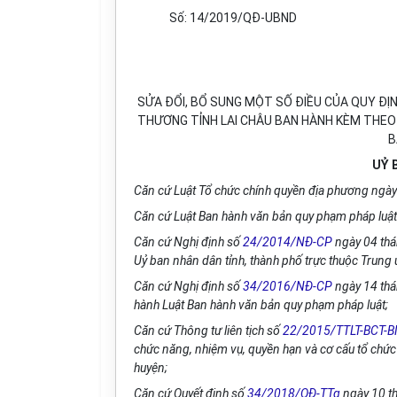
Số: 14/2019/QĐ-UBND
SỬA ĐỔI, BỔ SUNG MỘT SỐ ĐIỀU CỦA QUY ĐỊ
THƯƠNG TỈNH LAI CHÂU BAN HÀNH KÈM THEO
B
UỶ 
Căn cứ Luật Tổ chức chính quyền địa phương ngà
Căn cứ Luật Ban hành văn bản quy phạm pháp luậ
Căn cứ Nghị định số
24/2014/NĐ-CP
ngày 04 thá
Uỷ ban nhân dân tỉnh, thành phố trực thuộc Trung
Căn cứ Nghị định số
34/2016/NĐ-CP
ngày 14 thán
hành Luật Ban hành văn bản quy phạm pháp luật;
Căn cứ Thông tư liên tịch số
22/2015/TTLT-BCT-
chức năng, nhiệm vụ, quyền hạn và cơ cấu tổ chứ
huyện;
Căn cứ Quyết định số
34/2018/QĐ-TTg
ngày 10 th