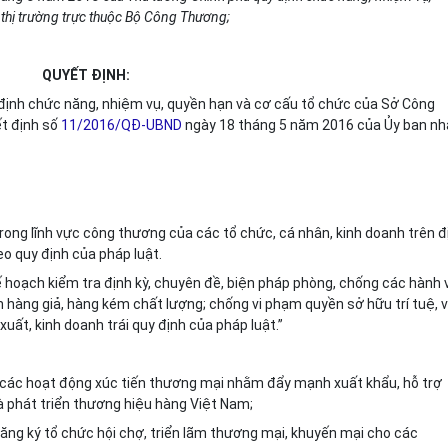
 thị trường trực thuộc Bộ Công Thương;
QUYẾT ĐỊNH:
định chức năng, nhiệm vụ, quyền hạn và cơ cấu tổ chức của Sở Công
t định số
11/2016/QĐ-UBND
ngày 18 tháng 5 năm 2016 của Ủy ban nh
rong lĩnh vực công thương của các tổ chức, cá nhân, kinh doanh trên đ
eo quy định của pháp luật.
ế hoạch kiểm tra định kỳ, chuyên đề, biện pháp phòng, chống các hành v
n hàng giả, hàng kém chất lượng; chống vi phạm quyền sở hữu trí tuệ, 
ất, kinh doanh trái quy định của pháp luật.”
i các hoạt động xúc tiến thương mại nhằm đẩy mạnh xuất khẩu, hỗ trợ
à phát triển thương hiệu hàng Việt Nam;
đăng ký tổ chức hội chợ, triển lãm thương mại, khuyến mại cho các