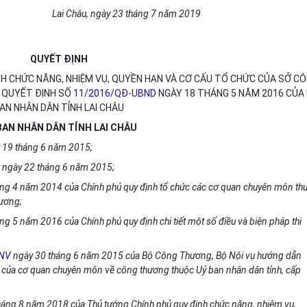
Lai Châu, ngày 23 tháng 7 năm 2019
QUYẾT ĐỊNH
NH CHỨC NĂNG, NHIỆM VỤ, QUYỀN HẠN VÀ CƠ CẤU TỔ CHỨC CỦA SỞ C
 QUYẾT ĐỊNH SỐ
11/2016/QĐ-UBND
NGÀY 18 THÁNG 5 NĂM 2016 CỦA
AN NHÂN DÂN TỈNH LAI CHÂU
BAN NHÂN DÂN TỈNH LAI CHÂU
y 19 tháng 6 năm 2015;
t ngày 22 tháng 6 năm 2015;
ng 4 năm 2014 của Chính phủ quy định tổ chức các cơ quan chuyên môn th
 ương;
g 5 năm 2016 của Chính phủ quy định chi tiết một số điều và biện pháp thi
BNV
ngày 30 tháng 6 năm 2015 của Bộ Công Thương, Bộ Nội vụ hướng dẫn
c của cơ quan chuyên môn về công thương thuộc Uỷ ban nhân dân tỉnh, cấp
áng 8 năm 2018 của Thủ tướng Chính phủ quy định chức năng, nhiệm vụ,