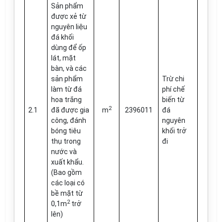
Sản phẩm
được xẻ từ
nguyên liệu
đá khối
dùng để ốp
lát, mặt
bàn, và các
sản phẩm
Trừ chi
làm từ đá
phí chế
hoa trắng
biến từ
2
2.1
đã được gia
m
2396011
đá
công, đánh
nguyên
bóng tiêu
khối trở
thụ trong
đi
nước và
xuất khẩu.
(Bao gồm
các loại có
bề mặt từ
2
0,1m
trở
lên)