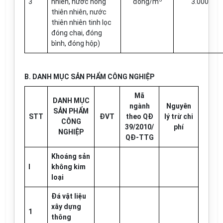
3
nhiên, nước nóng
đồng/m
3.000
thiên nhiên, nước
thiên nhiên tinh lọc
đóng chai, đóng
bình, đóng hộp)
B. DANH MỤC SẢN PHẨM CÔNG NGHIỆP
Mã
DANH MỤC
ngành
Nguyên
SẢN PHẨM
STT
ĐVT
theo QĐ
lý trừ chi
CÔNG
39/2010/
phí
NGHIỆP
QĐ-TTG
Khoáng sản
I
không kim
loại
Đá vật liệu
xây dựng
1
thông