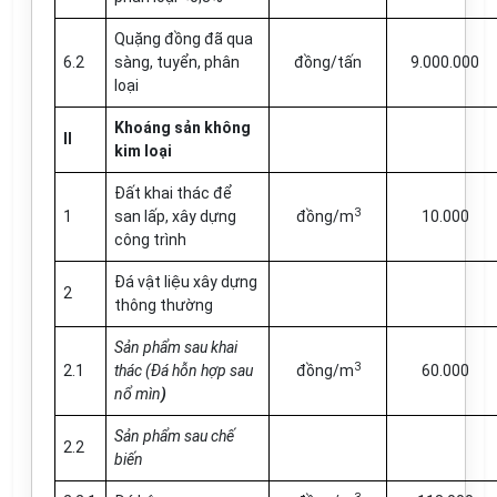
Quặng đồng đã qua
6.2
sàng, tuyển, phân
đồng/tấn
9.000.000
loại
Khoáng sản không
II
kim loại
Đất khai thác để
3
1
san lấp, xây dựng
đồng/m
10.000
công trình
Đá vật liệu xây dựng
2
thông thường
Sản phẩm sau khai
3
2.1
thác (Đá hỗn hợp sau
đồng/m
60.000
nổ mìn
)
Sản phẩm sau chế
2.2
biến