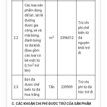
Các loại sản
phẩm dùng
để lát , lát lề
đường
Trừ chi
được gia
phí chế
công, xẻ và
biến từ
mài bóng,
2
2.2
m
2396012
đá
đánh bóng
nguyên
từ đá khối.
khối trở
(Bao gồm
đi
các loại có
bề mặt từ
2
0,1m
trở
lên)
Bột đá
Trừ chi
được chế
2.3
Tấn
239909
phí từ đá
biến từ đá
hộc trở đi
hoa trắng
C.
CÁC KHOẢN CHI PHÍ ĐƯỢC TRỪ CỦA SẢN PHẨM