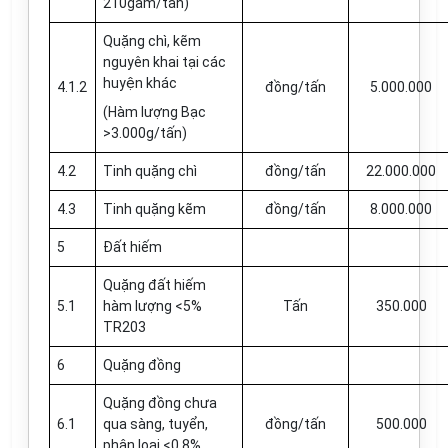
210gam/tấn)
Quặng chì, kẽm
nguyên khai tại các
huyện khác
4.1.2
đồng/tấn
5.000.000
(Hàm lượng Bạc
>3.000g/tấn
)
4.2
Tinh quặng chì
đồng/tấn
22.000.000
4.3
Tinh quặng kẽm
đồng/tấn
8.000.000
5
Đất hiếm
Quặng đất hiếm
5.1
hàm lượng <5%
Tấn
350.000
TR203
6
Quặng đồng
Quặng đồng chưa
6.1
qua sàng, tuyển,
đồng/tấn
500.000
phân loại <0,8%