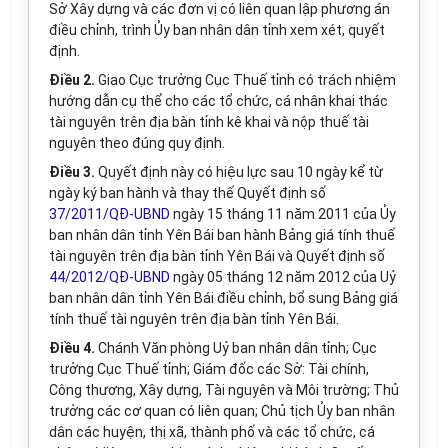
Sở Xây dựng và các
đơn vị
có liên quan
lập phương án
điều chỉnh
,
trình
Ủy ban nhân dân tỉnh
xem xét, quyết
định
.
Điều 2.
Giao Cục trưởng Cục Thuế tỉnh có trách nhiệm
hướng dẫn cụ thể cho các tổ chức, cá nhân khai thác
tài nguyên trên địa bàn tỉnh kê khai và nộp thuế tài
nguyên theo đúng quy định.
Điều
3
.
Quyết định này có hiệu lực sau 10 ngày kể từ
ngày ký ban hành và thay thế Quyết định số
37/2011/QĐ-UBND
ngày 15 tháng 11 năm 2011 của Ủy
ban nhân dân tỉnh Yên Bái ban hành Bảng giá tính thuế
tài nguyên trên địa bàn tỉnh Yên Bái và Quyết định số
44/2012/QĐ-UBND
ngày 05 tháng 12 năm 2012 của Uỷ
ban nhân dân tỉnh Yên Bái điều chỉnh, bổ sung Bảng giá
tính thuế tài nguyên trên địa bàn tỉnh Yên Bái.
Điều
4
.
Chánh Văn phòng Uỷ ban nhân dân tỉnh; Cục
trưởng Cục Thuế tỉnh; Giám đốc các Sở: Tài chính,
Công thương, Xây dựng, Tài nguyên và Môi trường; Thủ
trưởng các cơ quan có liên quan; Chủ tịch Ủy ban nhân
dân các huyện, thị xã, thành phố và các tổ chức, cá