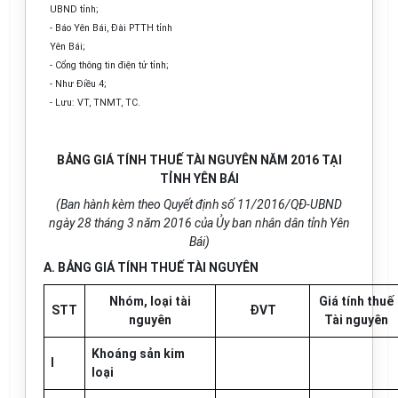
UBND tỉnh;
- Báo Yên Bái, Đài PTTH tỉnh
Yên Bái;
- Cổng thông tin điện tử tỉnh;
- Như
Đ
iều
4
;
- Lưu: VT, TNMT, TC.
BẢNG GIÁ TÍNH THUẾ TÀI NGUYÊN NĂM 2016 TẠI
TỈNH YÊN BÁI
(Ban hành kèm theo Quyết định số 11/2016/QĐ-UBND
ngày 28 tháng 3 năm 2016 của Ủy ban nhân dân tỉnh Yên
Bái)
A.
BẢNG GIÁ TÍNH THUẾ TÀI NGUYÊN
Nhóm, loại tài
Giá tính thuế
STT
ĐVT
nguyên
Tài nguyên
Khoáng sản kim
I
loại