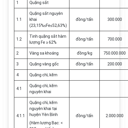
1
Quặng sắt
Quặng sắt nguyên
1.1
khai
đồng/tấn
300.000
(23,15%≤Fe≤52,63%)
Tinh quặng sắt hàm
1.2
đồng/tấn
700.000
lượng Fe ≥ 62%
2
Vàng sa khoáng
đồng/kg
750.000.000
3
Quặng vàng gốc
đồng/tấn
200.000
4
Quặng chì, kẽm
Quặng chì, kẽm
4.1
nguyên khai
Quặng chì, kẽm
nguyên khai tại
huyện Yên Bình
4.1.1
đồng/tấn
2.000.000
(Hàm lượng Bạc: <