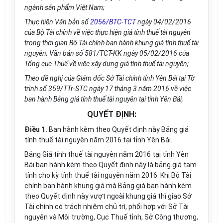
ngành sản phẩm Việt Nam;
Thực hiện Văn bản số
2056/BTC-TCT
ngày 04/02/2016
của Bộ Tài chính về việc thực hiện giá tính thuế tài nguyên
trong thời gian Bộ Tài chính ban hành khung giá tính thuế tài
nguyên; Văn bản số 581/TCT-KK ngày 05/02/2016 của
Tổng cục Thuế về việc xây dựng giá tính thuế tài nguyên;
Theo đề nghị của Giám đốc Sở Tài chính tỉnh Yên Bái tại Tờ
trình số 359/TTr-STC ngày 17 tháng 3 năm 2016 về việc
ban hành Bảng giá tính thuế tài nguyên tại tỉnh Yên Bái,
QUYẾT ĐỊNH:
Điều 1.
Ban hành kèm theo Quyết định này Bảng giá
tính thuế tài nguyên năm 2016 tại tỉnh Yên Bái.
Bảng G
iá tính thuế tài nguyên
năm 2016 tại
tỉnh Yên
Bái
b
an hành kèm theo Quyết định này
là bảng giá tạm
tính cho kỳ tính thuế tài nguyên năm 2016. K
hi
Bộ Tài
chính ban hành khung giá mà Bảng giá ban hành kèm
theo Quyết định này vượt ngoài khung giá thì
giao
Sở
Tài chính có trách nhiệm chủ trì, phối hợp với
Sở Tài
nguyên và Môi trường,
Cục Thuế tỉnh, Sở Công
t
hương,