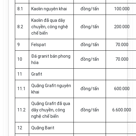
8.1
Kaolin nguyên khai
đồng/tấn
100.000
Kaolin đã qua dây
8.2
chuy
ề
n, công nghệ
đồng/tấn
200.000
chế biến
9
Felspat
đồng/tấn
70.000
Đá granit bán phong
10
đồng/tấn
70.000
hóa
11
Grafit
Quặng Grafit nguyên
11.1
đồng/tấn
600.000
khai
Quặng Grafit đã qua
11.2
dây chuyền, công
đồng/tấn
6.600.000
nghệ chế biến
12
Quặng Barit