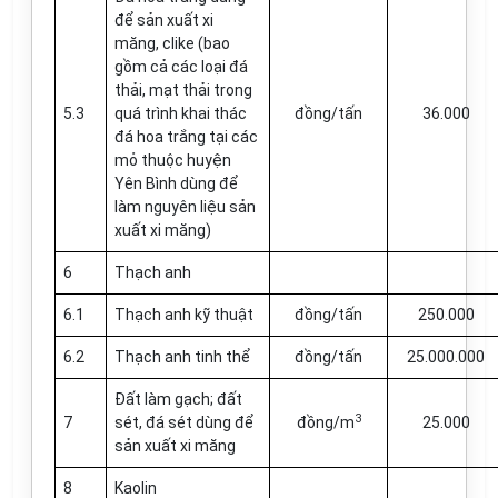
để sản xuất xi
măng, clike (bao
gồm cả các loại đá
thải, mạt thải trong
5.3
quá trình khai thác
đồng/tấn
36.000
đá hoa trắng tại các
mỏ thuộc huyện
Yên Bình dùng để
làm nguyên liệu sản
xuất xi măng)
6
Thạch anh
6.1
Thạch anh kỹ thuật
đồng/tấn
250.000
6.2
Thạch anh tinh thể
đồng/tấn
25.000.000
Đất làm gạch; đất
3
7
sét, đá sét dùng để
đồng/m
25.000
sản xuất xi măng
8
Kaolin