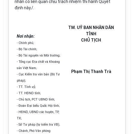
nhân có liên quan chịu trách nhiệm thi hành Quyết
định này./.
TM. UỶ BAN NHÂN DÂN
TỈNH
Nơi nhận:
CHỦ TỊCH
- Chính phủ;
- Bộ Tài chính;
- Bộ Tài nguyên và Môi trường;
- Tổng cục Địa chất và Khoáng
sản Việt Nam;
Phạm Thị Thanh Trà
- Cục Kiểm tra văn bản (Bộ Tư
pháp)
;
- T
T.
Tỉnh uỷ
;
- TT.
HĐND tỉnh
;
- Chủ tịch, PCT UBND tỉnh;
- Đoàn Đại biểu Quốc Hội tỉnh;
- HĐND, UBND các huyện,
TP,
TX
;
- Sở Tư pháp
(tự kiểm tra VB)
;
- Chánh, Phó Văn phòng