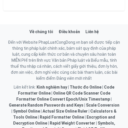
Về chúng tôi
Điều khoản
Liên hệ
Đến với Website PhapLuatCongDong.vn bạn sẽ được tiếp cận
thông tin pháp luật chính xác, bám sát quy định của pháp
luật, cung cấp kiến thức cơ bản và chuyên sâu hoàn toàn
MIỄN PHÍ trên lĩnh vực Văn bản Pháp luật và Biểu mẫu, tính
thuế thu nhập cá nhân, cách viết giấy giới thiệu, đơn ly hôn,
đơn xin việc, đơn nghỉ việc cùng các bài tham luận, các bài
kiểm điểm Đảng viên mới nhất
Liên kết link:
Kinh nghiệm hay
|
Thước đo Online
|
Code
Formatter Online
|
Online QR Code Scanner
Code
Formatter Online
Convert Epoch/Unix Timestamp
|
Generate Random Passwords and Keys
|
Scale Conversion
|
Symbol Online
|
Actual Size Online Ruler
|
Calculators &
Tools Online
|
Rapid Formatter Online
|
Encryption and
Decryption Online
|
Rapid Weight Converter
|
Symbols,