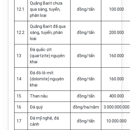
Quặng Barit chưa
12.1
qua sàng, tuyển,
đồng/tấn
100.000
phân loại
Quặng Barit đã qua
12.2
sàng, tuyển, phân
đồng/tấn
200.000
loại
Đá quắc-zít
13
(quartzite) nguyên
đồng/tấn
160.000
khai
Đá đô-lô-mít
14
(dolomite) nguyên
đồng/tấn
160.000
khai
15
Than nâu
đồng/tấn
400.000
16
Đá quý
đồng/ha/năm
3.000.000.000
Đá mỹ nghệ, đá
17
đồng/tấn
10.000.000
cảnh