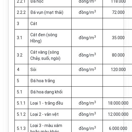
3
2.2.1
Đá hộc
đồng/m
118.000
3
2.2.2
Đá vụn (mạt thải)
đồng/m
72.000
3
Cát
Cát đen (sông
3
3.1
đồng/m
35.000
Hồng)
Cát vàng (sông
3
3.2
đồng/m
80.000
Chảy, suối, ngòi)
3
4
Sỏi
đồng/m
120.000
5
Đá hoa trắng
5.1
Đá hoa dạng khối
3
5.1.1
Loại 1 - trắng đều
đồng/m
18.000.000
3
5.1.2
Loại 2 - vân vệt
đồng/m
12.000.000
Loại 3 - màu xám
3
5.1.3
đồng/m
6.000.000
hoặc màu khác