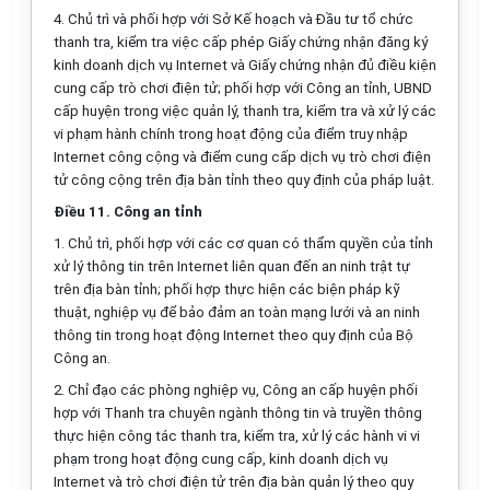
4.
Chủ trì và phối hợp với Sở
Kế hoạch
và Đ
ầ
u tư tổ chức
thanh tra,
kiểm tra
việc cấp phép
Giấy
chứng nhận đăng ký
kinh doanh dịch vụ Internet và Giấy chứn
g
nhận đủ điều kiện
cung cấp trò chơi điện tử; phối hợp
với
Công an tỉnh, UBND
cấp huyện trong việc quản lý, thanh tra, kiểm tra và xử lý các
vi phạm hành chính trong hoạt động của đi
ể
m truy nhập
Internet công cộng và điểm cung cấp dịch vụ trò chơi điện
tử công cộng trên địa bàn tỉnh theo quy định của pháp luật.
Điều 11. Công an tỉnh
1.
Chủ trì, phối hợp với các cơ quan có thẩm quyền của tỉnh
xử lý thông tin trên Internet liên quan đến an ninh trật tự
trên địa bàn tỉnh; phối hợp thực hiện các biện pháp kỹ
thuật, nghiệp vụ đ
ể
bảo đảm an toàn mạng lưới và an ninh
thông tin trong hoạt động Internet theo
quy định
của Bộ
Công an.
2.
Chỉ đạo
các phòng nghiệp vụ, Công an cấp huy
ệ
n phối
hợp với Thanh tra chuyên ngành thông tin và truyền thông
thực hiện công tác thanh tra, kiểm tra, xử lý các hành vi vi
phạm trong hoạt động cung cấp, kinh doanh dịch vụ
Internet và trò chơi điện tử trên địa bàn quản lý theo quy