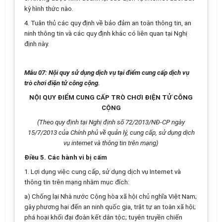
kỳ hình thức nào.
4.
Tuân thủ các
quy
định về bảo đảm an toàn thông tin, an
ninh thông tin và các
quy
định khác có liên quan tại Nghị
định này.
M
ẫ
u 07: Nội quy sử dụng
dị
ch vụ tại điểm cung cấp dịch vụ
trò chơi điện tử công cộng.
NỘI QUY ĐIỂM CUNG CẤP TRÒ CHƠI ĐIỆN TỬ CÔNG
CỘNG
(Theo quy định tại Nghị định số 72/20
1
3/NĐ-CP ngày
1
5/7/20
1
3 của Chính phủ
về
quản lý,
cung cấp
, sử dụng dịch
vụ internet và thông tin trên mạng)
Điều 5. Các hành vi bị c
ấ
m
1.
Lợi dụng việc cung
cấp
, sử dụng dịch vụ Internet và
thông tin trên mạng nhằm mục đích:
a)
Chống lại Nhà nước Cộng hòa xã hội chủ nghĩa Việt Nam;
gây phương hại đến an ninh quốc gia, trật tự an toàn xã hội;
phá hoại khối đại đoàn kết dân tộc; tuyên truyền chiến