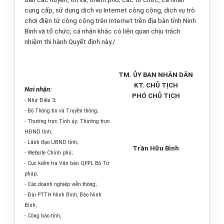
cung cấp, sử dụng dịch vụ Internet công cộng, dịch vụ trò
chơi điện tử công cộng trên Internet trên địa bàn tỉnh Ninh
Bình và
tổ chức
, cá nhân khác có liên quan chịu trách
nhiệm thi hành Quyết định này./.
TM. ỦY BAN NHÂN DÂN
KT. CHỦ TỊCH
Nơi nhận:
PHÓ CHỦ TỊCH
-
Như Điều 3;
-
Bộ Thông tin và Truyền thông;
-
Thường trực
Tỉnh
ủy
; Thường trực
HĐND tỉnh;
-
Lãnh đạo UBND
tỉnh
;
Trần Hữu Bình
- W
ebsite Chính phủ
;
-
Cục kiểm tra Văn bản QPPL Bộ T
ư
pháp;
-
Các doanh nghiệp viễn thông;
-
Đài PTTH Ninh Bình, Báo Ninh
Bình
;
-
Công báo
tỉnh
,