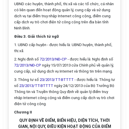
UBND các huyện, thành phố, thị xã và các tổ chức, cá nhân
có liên quan đến hoạt động quản lý, cung cấp và sử dụng
dịch vụ tại điểm truy nhập Internet công cộng, điểm cung
cấp dịch vụ trò chơi điện tử công cộng trên địa bàn tỉnh
Ninh Bình.
Điều 3. Giải thích từ ng
ữ
1
.
UBND
cấp huyện - được hi
ể
u là: UBND huyện, thành phố,
thị xã.
2.
Nghị định số
72/2013/NĐ-CP
- được hiểu
là
: Nghị định số
72/2013/NĐ-CP
ngày 15/07/2013 cửa Chính phủ về quản lý,
cung cấp, sử dụng dịch vụ Internet và thông tin trên mạng.
3.
Thông tư số
23/2013/TT-BTTTT
- được hiểu là: Thông tư
số
23/2013/TT-BTTTT
ngày
24/12/2013 của Bộ Trưởng Bộ
Thông tin và Truyền thông Quy định về quản lý điểm truy
nhập Internet công cộng và
điểm
cung
cấp
dịch vụ trò chơi
điện tử công cộng.
Ch
ươ
ng II
QUY ĐỊNH VỀ ĐIỂM, BIỂN HIỆU, DIỆN TÍCH, THỜI
GIAN, NỘI QUY, ĐIỀU KIỆN HOẠT ĐỘNG CỦA ĐIỂM