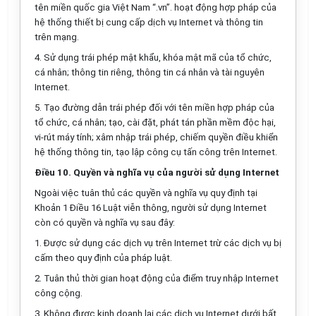
tên mi
ề
n quốc gia Việt Nam
“
.vn”. hoạt động hợp pháp của
hệ thống thiết bị cung cấp dịch vụ Internet và thông tin
trên mạng.
4.
Sử dụng trái phép mật kh
ẩ
u, khóa mật mã của
tổ chức
,
cá nhân; thông tin riêng, thông tin cá nhân và tài nguyên
Internet.
5.
Tạo đường dẫn trái phép đối với tên miền
hợp pháp
của
tổ chức, cá nhân; tạo, cài đặt, phát tán phần mềm độc hại,
vi-rút máy tính; xâm nhập trái phép, chiếm quyền điều khi
ể
n
hệ thống thông tin, tạo lập công cụ t
ấ
n công trên Internet.
Điều 10. Quyền và nghĩa vụ của ng
ườ
i sử dụng Internet
Ngoài việc tuân thủ các quyền và nghĩa vụ quy định tại
Khoản 1 Điều 16 Luật viễn thông, người sử dụng Internet
còn có quyền và nghĩa vụ sau đây:
1.
Được sử dụng các dịch vụ trên Internet trừ các dịch vụ bị
cấm theo quy định của pháp luật.
2.
Tuân thủ thời gian hoạt động của
điểm
truy nhập Internet
công cộng.
3.
Không được kinh doanh lại các dịch vụ Internet dưới b
ấ
t