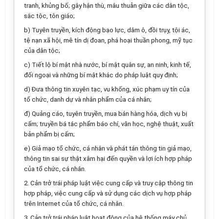
tranh, khủng bố; gâ
y
hận thù, mâu thuẫn giữa các dân tộc,
sắc tộc, tôn giáo;
b)
Tuyên truyền, kích động bạo lực, dâm ô, đồi trụy, tội ác,
tệ nạn xã hội, mê tín dị đoan, phá hoại thuần phong, mỹ tục
của dân tộc;
c)
Ti
ế
t lộ bí mật nhà nước, bí mật quân sự, an ninh, kinh tế,
đối ngoại và những bí mật khác
d
o pháp luật quy định;
d)
Đưa thông tin xuyên tạc, vu khống, xúc phạm uy tín của
tổ chức, danh dự và nhân
phẩm
của cá nhân;
đ) Quảng cáo, tuyên truyền, mua bán hàng hóa, dịch vụ bị
cấm; truyền bá tác
phẩm
báo chí, văn học, nghệ thuật, xuất
bản phẩm bị cấm;
e)
Giả mạo tổ chức, cá nhân và phát tán thông tin giả mạo,
thông tin sai sự thật xâm hại đ
ế
n quy
ề
n và lợi ích hợp pháp
của tổ chức, cá nhân.
2.
Cản trở trái pháp
l
uật việc cung cấp và truy cập thông tin
hợp pháp, việc cung cấp và sử dụng c
á
c dịch vụ hợp pháp
trên Internet của
tổ chức
, cá nhân.
3.
Cản trở trái pháp luật hoạt động của
hệ thống
máy chủ