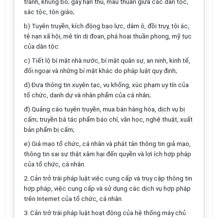
tranh, khủng bố; gây hận thù, mâu thuẫn giữa cá
c
dân tộc,
s
ắ
c tộc, tôn giáo;
b)
T
uy
ê
n truyền, kích động bạo lực, dâm ô, đồi trụy, tội ác,
tệ nạn xã hội, mê tín dị đoan, phá hoại thu
ầ
n phong, m
ỹ
tục
của dân tộc:
c)
Tiết lộ bí mật nhà nước, bí mật quân sự, an ninh, kinh tế,
đối ngoại và nh
ữ
ng bí mật khác do pháp luật quy định;
d)
Đưa thông tin xuyên tạc, vu kh
ố
ng, xúc phạm uy tín của
tổ chức
, danh dự và nhân
phẩm
của cá nhân;
đ) Quảng cáo tuyên truyền, mua bán hàng hóa, dịch vụ bị
cấm; truy
ề
n bá tác phẩm báo chí, văn học, nghệ thuật, xuất
bản phẩm bị cấm;
e)
Giả mạo
tổ chức
, cá nhân và phát tán thông tin giả mạo,
thông tin sai sự thật xâm hại đến q
uy
ền và lợi ích hợp pháp
của tổ chức, cá nhân.
2.
Cản trở trái pháp luật việc cung
cấp
và truy cập thông tin
hợp pháp, việc cung cấp và sử dụng các dịch vụ hợp pháp
trên Internet của
tổ chức
, cá nhân.
3.
Cản trở trái pháp
l
uật hoạt động của hệ thống máy chủ