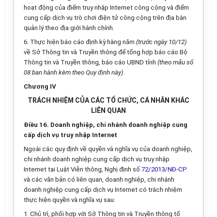
hoạt động của điểm truy nhập Internet công cộng và
điểm
cung cấp dịch vụ tr
ò
chơi điện tử công cộng trên địa bàn
quản lý theo địa giới hành chính.
6.
Thực hiện báo cáo định kỳ hàng năm
(trước ngày
1
0/
1
2)
về Sở Thông tin và Truyền thông để tổng hợp báo cáo Bộ
Thông tin và Truyền thông, báo cáo UBND tỉnh
(theo
mẫu số
08 ban hành kèm theo Quy định này).
Ch
ươ
ng
IV
TRÁCH NHIỆM CỦA CÁC TỔ CHỨC, CÁ NHÂN KHÁC
LIÊN QUAN
Điều 16. Doanh nghiệp, chi nhánh doanh nghiệp cung
cấp dịch vụ truy nhập Internet
Ngoài các quy định
về
quyền và nghĩa vụ của doanh nghiệp,
chi nhánh doanh nghiệp cung cấp dịch vụ truy nhập
Internet tại Luật Viễn thông, Nghị định số
72/2013/NĐ-CP
và các văn bản có liên quan, doanh nghiệp, chi nhánh
doanh nghiệp cung
cấp
dịch vụ Internet có trách nhiệm
thực hiện quyền và nghĩa vụ sau:
1.
Chủ trì, phối hợp
với
Sở Thông tin và Truyền thông tổ