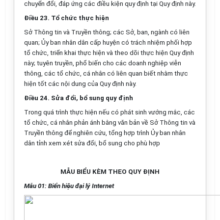
chuyển đ
ổ
i, đáp ứng các điều
kiện quy định tại Quy định này.
Điều 23.
Tổ chức
thực hiện
S
ở
Thông tin và Truyền thông; các Sở, ban, ngành có liên
quan;
Ủy ban
nhân dân cấp huyện có trách nhiệm phối hợp
tổ chức
,
triển
khai thực hiện và
theo dõi thực hiện Quy định
này; tuyên tr
uy
ền, phổ biến cho các doanh
nghiệp viễn
thông, các tổ chức, cá nhân có liên quan biết nh
ằ
m thực
hiện tốt
các nội dung của Quy định này.
Điều 24. Sửa đổi,
bổ sung
quy định
Trong quá trình thực hiện nếu có phát sinh vướng mắc, các
tổ chức
, cá
nhân phản ánh bằng văn bản về Sở Thông tin và
Truyền thông đ
ể
nghiên cứu,
tổng hợp trình
Ủy ban nhân
dân
tỉnh xem xét sửa đổi,
bổ sung
cho phù hợp
MẪU BIỂU KÈM THEO QUY ĐỊNH
Mẫu 01: Biển hiệu đại lý Internet