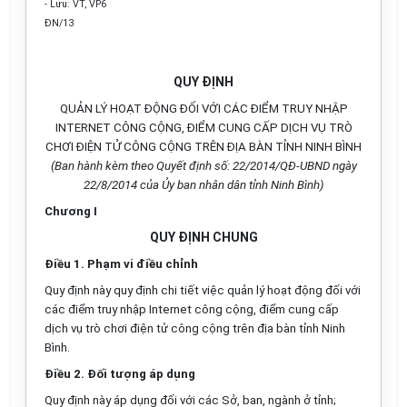
-
Lưu: VT, VP6
ĐN/13
QUY ĐỊNH
QUẢN LÝ HOẠT ĐỘNG ĐỐI VỚI CÁC ĐIỂM TRUY NHẬP
INTERNET CÔNG CỘNG, ĐIỂM CUNG CẤP DỊCH VỤ TRÒ
CHƠI ĐIỆN TỬ CÔNG CỘNG TRÊN ĐỊA BÀN TỈNH NINH BÌNH
(Ban hành kèm theo
Quyết định số
:
22
/20
1
4/QĐ-
UBND
n
gày
22/8
/20
1
4
của
Ủ
y ban nhân dân tỉnh Ninh Bình)
Ch
ươ
ng
I
QUY ĐỊNH CHUNG
Điều 1. Phạm vi điều chỉnh
Quy định nà
y
quy định chi tiết việc quản lý hoạt động đối với
các
điểm
truy nhập Internet công cộng,
điểm
cung cấp
dịch vụ trò chơi điện tử công cộng trên địa bàn tỉnh Ninh
Bình.
Điều 2. Đối tượng áp dụng
Quy định này áp dụng
đối với
các Sở, ban, ngành ở tỉnh;