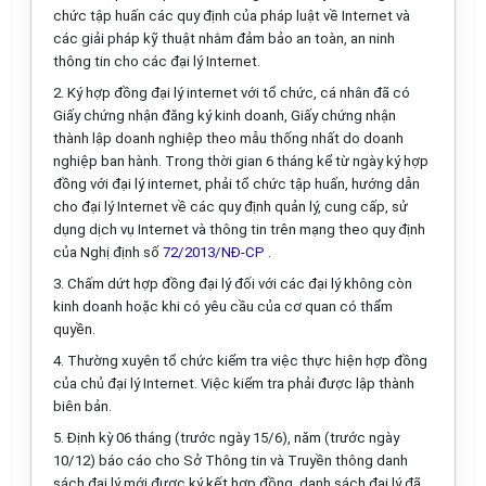
chức tập huấn các quy định của pháp luật
về
Internet và
các giải pháp kỹ thuật nhằm đảm bảo an toàn, an ninh
thông tin cho các đại lý Internet.
2.
Ký hợp đ
ồ
ng đại lý internet với tổ chức, cá nhân đã có
Giấy chứng nhận đăn
g
ký kinh doanh, Giấy chứng nhận
thành lập doanh nghiệp theo mẫu thốn
g
nhất do doanh
nghiệp ban hành. Trong thời gian 6 tháng kể từ ngày ký hợp
đồng với đại
lý
internet, phải
tổ chức
tập huấn, hướng dẫn
cho đại lý Internet về các quy định quản lý, cung cấp,
sử
dụng
dịch vụ Internet và thông tin trên mạng theo quy định
của Nghị định số
72/2013/NĐ-CP
.
3.
Chấm dứt hợp đồng đại lý đối với các đại lý không còn
kinh doanh hoặc khi có
yêu cầu
của cơ quan có
thẩm
quyền
.
4.
Thường xuyên
tổ chức
kiểm tra việc thực hiện hợp đồng
của chủ đại lý Internet. Việc
kiểm tra
phải được lập thành
biên bản.
5.
Định kỳ 06 tháng (trước ngày 15/6), năm (trước
ngày
10/12) báo cáo cho Sở Thông tin và Truyền thông
d
anh
sách đại lý mới được ký kết hợp đồng, danh sách đại lý đã