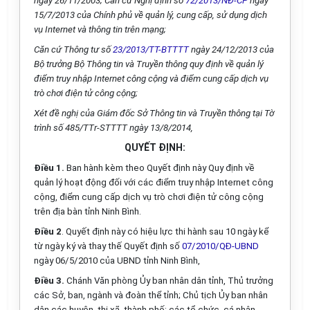
ngày 26/11/2003;
Căn cứ Nghị định số
72/2013/NĐ-CP
ngày
15/7/2013 của Chính phủ về
quản lý, cung cấp, sử dụng dịch
vụ Internet và thông tin trên mạng;
Căn cứ Thông tư số
23/2013/TT-BTTTT
ngày 24/12/2013 của
Bộ trưởng
Bộ Thông tin và Truyền thông quy định về quản lý
điểm truy nhập Internet công
cộng và
điểm
cung cấp dịch vụ
trò chơi điện tử công cộng;
Xét đề nghị của Giám đốc Sở Thông tin và Truyền thông tại Tờ
trình số
485/TTr-STTTT ngày 13/8/2014,
QUYẾT ĐỊNH:
Điều 1.
Ban hành kèm theo Quyết định này Quy định về
quản lý hoạt động đối với các điểm truy nhập Internet công
cộng,
điểm
cung
cấp
dịch vụ trò chơi điện tử công cộng
trên địa bàn tỉnh Ninh Bình.
Điều 2
. Quyết định này có hiệu lực thi hành sau 10 ngày kể
từ ngày ký và thay thế Quyết định số
07/2010/QĐ-UBND
ngày 06/5/2010 của UBND tỉnh Ninh Bình,
Điều 3.
Chánh Văn phòng
Ủy ban
nhân dân tỉnh, Thủ trưởng
các Sở, ban, ngành và đoàn thể tỉnh; Chủ tịch
Ủy ban
nhân
dân các huyện, thị xã, thành phố; các tổ chức, cá nhân