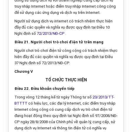
đồng sử dụng
dịch vụ với doanh nghiệp cung cấp dịch vụ
truy nhập Internet hoặc điểm truy
nhập Internet công cộng
để sử dụng các ứng dụng và dịch vụ trên
I
nternet.
Người sử dụng dịch vụ internet có trách nhiệm thực hiện
đầy đủ các
quyền và nghĩa vụ được quy định tại Điều 10
Nghị định số
72/2013/NĐ-CP
.
Điều 21. Ng
ườ
i chơi trò chơi điện tử trên mạng
Người chơi trò chơi điện tử công cộng có trách nhiệm thực
hiện đầy đủ
các quyền và nghĩa vụ được quy định tại Điều
37 Nghị định số 72/20
1
3/NĐ-CP.
Chương V
TỔ CHỨC THỰC HIỆN
Điều 22. Điều khoản chuyển tiếp
Trong vòng 12 tháng kể
từ
ngày Thông tư số
23/2013/TT-
BTTTT
có
hiệu lực, các đại lý Internet, các điểm truy nhập
Internet công cộng có cung
cấp dịch vụ trò chơi điện tử
đang hoạt động theo quy định tại Nghị định số
97/2008/NĐ-
CP ngày 28/8/2008 của Chính phủ về quản lý, cung cấp, sử
dụng
dịch vụ Internet và thông tin điện
t
ử có nghĩa vụ