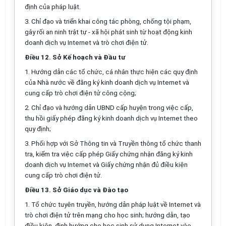
định của pháp luật.
3.
Chỉ đạo
và
triển
khai công tác phòng, chống tội phạm,
gây rối an ninh trật tự - xã hội phát sinh từ hoạt động kinh
doanh dịch vụ Internet và trò chơi điện tử.
Điều 12.
Sở Kế hoạch và Đầu tư
1.
Hướng dẫn các
tổ chức
, cá nhân thực hiện các quy định
của Nhà nước về đăng ký kinh doanh dịch vụ Internet và
cung
cấp
trò chơi điện tử c
ô
ng cộng;
2.
Chỉ đạo và hướng dẫn UBND cấp huyện trong việc cấp,
thu hồi giấy phép đăng ký kinh doanh dịch vụ Internet theo
quy định;
3.
Phối hợp với Sở Thông tin và Truyền thông tổ chức thanh
tra, kiểm tra việc cấp phép Giấy ch
ứ
ng nhận đăng ký kinh
doanh dịch vụ Internet và Giấy chứng nhận đủ điều kiện
cung cấp trò chơi điện tử.
Điều 13.
Sở Giáo dục và Đào tạo
1.
Tổ chức tuyên truyền, hướng dẫn pháp luật về Internet và
trò chơi điện tử trên mạng cho học sinh; hướng dẫn, tạo
điều kiện, định hướng cho học sinh
sử dụng
Internet vào