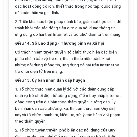
các hoạt động có ích, thiết thực trong học tập, cuộc sống
của bản thân và gia đình;
2.
Triển khai các biện pháp cảnh báo, giám sát học sinh, đ
ể
tránh khỏi các tác động tiêu cực của nội dung thông tin,
ứng dụn
g
có hại trên Internet và trò chơi điện t
ử
trên mạng.
Điều 14. S
ở
Lao động - Thương binh và Xã hội
Có trách nhiệm tuyên truyền, tổ chức thực hiện các biện
pháp nhằm bảo vệ trẻ em, thanh thi
ế
u niên tránh khỏi
những nội dung thông tin, ứng dụng có hại trên Internet và
trò chơi điện tử trên mạng.
Điều 15.
Ủ
y ban nhân dân cấp huyện
1.
Tổ chức
thực hiện quản lý đối với các
điểm
cung cấp
dịch vụ trò chơi điện tử công cộng,
điểm
truy nhập Internet
công cộng trên địa bàn theo
thẩm quyền
; hướng dẫn
Ủ
y
ban nhân dân các phường, xã, thị trấn thực hiện Quy định
này và tổ chức thanh tra, kiểm
tr
a, xử lý các hành vi vi phạm
theo thẩm quyền.
2.
Tổ chức tuyên truyền, phổ biến các nội dung của Quy
định này cho các chủ điểm cung cấp dịch vụ trò chơi điện