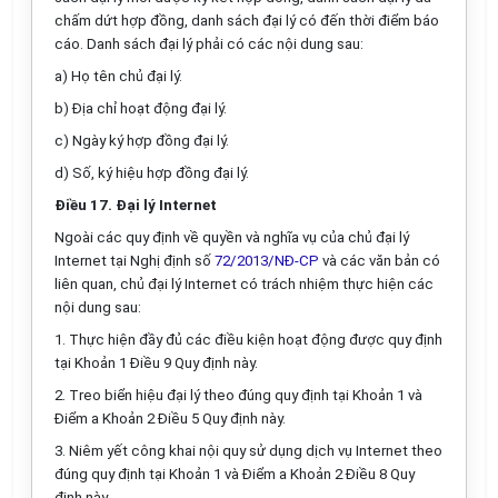
chấm
dứt
hợp đồng, danh sách đại lý có đến thời điểm báo
cáo. Danh sách đại
lý
phải có các nội dung sau:
a)
Họ tên chủ đại lý.
b)
Địa chỉ hoạt động đại lý.
c)
Ngày
ký hợp đồng đại lý.
d)
Số, ký hiệu hợp đồng đại lý.
Điều 17. Đại lý Internet
Ngoài các quy định về quyền và nghĩa vụ của ch
ủ
đại
lý
Internet tại Nghị định số
72/2013/NĐ-CP
và các văn bản có
liên quan, chủ đại
lý
Internet có trách nhiệm thực hiện các
nội dung sau:
1.
Thực hiện đầy đủ các điều kiện hoạt động được quy định
tại Khoản 1 Điều 9 Quy định này.
2.
Treo bi
ể
n hiệu đại lý theo đúng quy định tại Khoản 1 và
Điểm
a Khoản 2 Điều 5 Quy định này.
3.
Niêm
y
ết công khai nội quy sử dụng
d
ịch vụ Internet theo
đúng quy định tại Khoản 1 và Điểm a Khoản 2 Điều 8 Quy
định này.