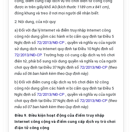
cộng,
điểm
cung cấp dịch vụ trò chơi điện tử công cộng
được in trên giấy kh
ổ
A
0
(kích thước
11
89 cm
x
84
1
cm)
,
đóng khung và treo ở nơi mọi người dễ nhận bi
ế
t.
2.
Nội dun
g
, của nội quy:
a)
Đối với đại
lý
Internet và
điểm
truy nhập Internet công
cộng nội dung gồm các hành vi bị cấm
quy
định tại Điều 5
Nghị định số
72/2013/NĐ-CP
; quyền và nghĩa vụ của người
sử dụng dịch vụ Internet quy định tại Điều 10 Nghị định s
ố
72/2013/NĐ-CP.
Trường hợp có cung cấp dịch vụ trò chơi
điện tử, phải bổ sung nội dung quyền và nghĩa vụ của người
chơi quy định tại Điều 37 Nghị định s
ố
72/2013/NĐ-CP
(theo
m
ẫ
u s
ố
06 ban hành kèm theo Quy định này)
.
b) Đối với
điểm cung cấp dịch vụ trò chơi điện tử công
cộng nội dung gồm các hành vi bị cấm quy định tại Điều 5
Nghị định số
72/2013/NĐ-CP
, quyền và nghĩa vụ của người
chơi quy định tại Điều 37 Nghị định số
72/2013/NĐ-CP
(theo
mẫu
số
07 ban hành kèm theo Quy định này)
.
Điều
9. Điều kiện hoạt động của điểm truy nhập
Internet công cộng và điểm cung cấp dịch vụ trò chơi
điện tử công cộng