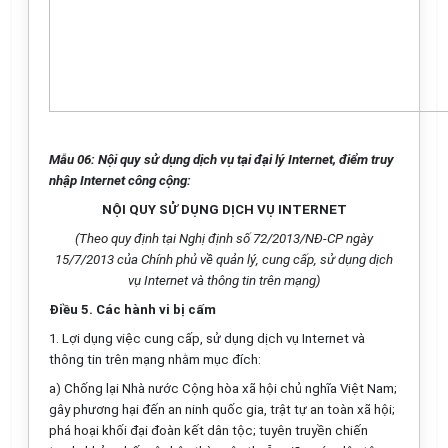
Mẫu 06: Nội quy sử dụng dịch vụ tại đại lý Internet, điểm truy
nhập Internet công cộng:
NỘI QUY SỬ DỤNG DỊCH VỤ INTERNET
(Theo
quy định
tại
Nghị định số
72/20
1
3/NĐ-CP ngày
1
5/7/20
1
3 của Chính phủ về quản
lý
, cung cấp, sử dụng dịch
vụ Internet và thông tin trên mạng)
Điều 5. Các hành vi bị cấm
1.
Lợi dụng việc cung cấp, sử dụng dịch vụ Internet và
thông tin
trên
mạng nhằm mục đích:
a)
Chống lại Nhà nước Cộng hòa xã hội chủ nghĩa Việt Nam;
gây phương hại đến an ninh quốc gia, trật tự an toàn x
ã
hội;
phá hoại khối đại đoàn kết dân tộc; tuyên truyền chiến