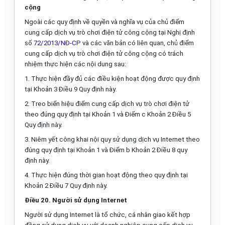
cộng
Ngoài các quy định về quy
ề
n và nghĩa vụ của chủ điểm
cung
cấp
dịch vụ trò chơi điện tử công cộng tại Nghị định
số
72/2013/NĐ-CP
và các văn bản có liên quan, chủ
điểm
cung cấp dịch vụ trò chơi điện tử công cộng có trách
nhiệm thực hiện các nội
d
ung sau:
1.
Thực hiện đầ
y
đủ các điều kiện hoạt động được quy định
tại Khoản 3 Điều 9 Quy định nà
y
.
2.
Treo bi
ể
n hiệu
điểm
cung
cấp
dịch vụ trò chơi điện tử
theo đúng quy định tại Khoản 1 và Điểm c Khoản 2 Điều 5
Quy định này.
3.
Niêm yết công khai nội quy
sử dụng
dịch vụ Internet theo
đúng quy định tại Khoản 1 và
Điểm
b Khoản 2 Điều 8 quy
định này.
4.
Thực hiện đúng thời gian hoạt động theo quy định tại
Khoản 2 Điều 7 Quy định này.
Điều 20. Ng
ườ
i sử dụng Internet
Người sử dụng Internet là tổ chức, cá nhân giao kết hợp