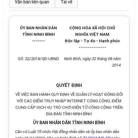
Văn bản liên quan
Tải về
ỦY BAN NHÂN DÂN
CỘNG HÒA XÃ HỘI CHỦ
TỈNH NINH BÌNH
NGHĨA VIỆT NAM
-------
Độc lập - Tự do - Hạnh phúc
---------------
Số:
22/2014/QĐ-UBND
Ninh Bình
, ngày
22
tháng
08
năm
2014
QUYẾT ĐỊNH
VỀ VIỆC BAN HÀNH QUY ĐỊNH VỀ QUẢN LÝ HOẠT ĐỘNG ĐỐI
VỚI CÁC ĐIỂM TRUY NHẬP INTERNET CÔNG CỘNG, ĐIỂM
CUNG CẤP DỊCH VỤ TRÒ CHƠI ĐIỆN TỬ CÔNG CỘNG TRÊN
ĐỊA BÀN TỈNH NINH BÌNH
ỦY BAN NHÂN DÂN TỈNH NINH BÌNH
Căn cứ Luật Tổ chức Hội đồng nhân dân và
Ủy ban
nhân dân