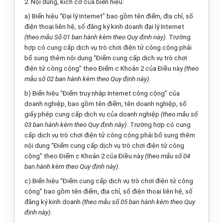
2.
Nội dung, kích cỡ của bi
ể
n hiệu:
a)
Biển hiệu “Đại lý Internet” bao gồm tên điểm, địa chỉ, số
điện thoại liên hệ, số đăng ký kinh doanh đại lý Internet
(theo mẫu S
ố
01
ban hành kèm
t
heo Quy định này)
. Trường
hợp có cung cấp dịch vụ trò chơi điện tử công cộng phải
bổ sung thêm nội dung
“
Điểm cung cấp dịch vụ trò chơi
điện tử công cộng” theo
Điểm
c Khoản 2 của Đi
ề
u này
(theo
m
ẫ
u s
ố
02 ban hành kèm theo Quy định này).
b)
Biển hiệu “Điểm truy nhập Internet công cộng” của
doanh nghiệp, bao gồm tên
điểm
, tên doanh nghiệp, số
giấy
phép cung cấp dịch vụ của doanh nghiệp
(theo
mẫu số
03 ban hành kèm theo
Quy định
này)
. Trường hợp có cung
cấp dịch vụ trò chơi điện tử công cộng phải bổ sung thêm
nội dung “Điểm cung cấp dịch vụ trò chơi điện tử công
cộng” theo Điểm c Khoản 2 của Đi
ề
u này
(theo
mẫu số
04
ban hành kèm theo Quy định này).
c)
Bi
ể
n hiệu “
Điểm
cung
cấp
dịch vụ trò chơi điện tử công
cộng” bao gồm tên
điểm
, địa ch
ỉ
, số điện thoại liên hệ, số
đăng ký
kinh doanh
(theo mẫu
số
05 ban hành kèm theo
Quy
định
này).