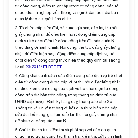
tử công cộng, điểm truy nhập Internet công cộng, các tổ
chức, doanh nghiệp viễn thông và người dân trên địa bàn
quản lý
theo địa giới hành chính.
3.
Tổ chức cấp, sửa đổi, bổ sung, gia hạn, cấp lại, thu hồi
giấy chứng nhận đủ điều kiện hoạt động điểm cung cấp
d
ịch vụ trò chơi điện tử công cộn
g
trên địa bàn quản lý
theo địa giới hành chính. Nội dung, thủ tục
cấp
giấy
chứng
nhận đủ điều kiện hoạt động điểm cung cấp dịch vụ trò
chơi điện tử công cộng thực hiện theo quy định tại Thông
tư số
23/2013/TT-BTTTT
.
4.
Công khai danh sách các điểm cung cấp dịch vụ trò chơi
điện tử công cộng được cấp và bị thu hồi giấy chứng nhận
đủ điều kiện điểm cung
cấp
dịch vụ trò chơi điện tử công
cộng trên địa bàn trên c
ổ
ng/trang thông tin điện t
ử
của
UBND cấp huyện. Định kỳ hàng quý, thông báo cho Sở
Thông tin và Truy
ề
n thông
về
kết quả
thực hiện việc
cấp
,
sửa đổi, bổ sung, gia hạn,
cấp
l
ại, thu h
ồ
i
giấy
chứng nhận
đ
ể
phục vụ công tác quản lý.
5.
Chủ trì thanh tra,
kiểm tra
và phối hợp
với
các cơ quan
chức năng trong công tác thanh tra,
kiểm tra
, xử lý tình hình