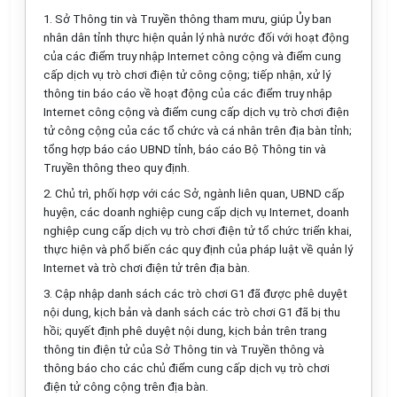
1.
Sở Thông tin và Truyền thông tham mưu, giúp
Ủ
y ban
nhân dân tỉnh thực hiện quản lý nhà nước đối với hoạt động
của các điểm truy nhập Internet công cộng và điểm cung
cấp dịch vụ trò chơi điện tử công cộng; tiếp nhận,
xử lý
thông tin báo cáo về hoạt động của các điểm truy nhập
Internet công cộng và
điểm
cung
cấp
dịch vụ trò chơi điện
tử công cộng của các
tổ chức
và cá nhân trên địa bàn
tỉnh
;
tổng hợp báo cáo
UBND
tỉnh, báo cáo Bộ Thông tin và
Truyền thông theo quy định.
2.
Chủ trì, phối hợp với các Sở, ngành liên quan,
UBND
cấp
huyện, các doanh nghiệp cung cấp dịch vụ Internet, doanh
nghiệp cung cấp dịch vụ trò chơi điện tử tổ chức triển khai,
thực hiện và ph
ổ
biến các quy định của pháp luật về quản lý
Internet và trò chơi điện tử
t
rên địa bàn.
3.
Cập nhập danh sách các trò chơi G
1
đã được phê duyệt
nội dung, kịch bản và danh sách các trò chơi G
1
đã bị thu
hồi; quyết định phê duyệt nội dung, kịch bản trên trang
thông tin điện tử của Sở Thông tin và Truyền thông và
thông báo cho các chủ
điểm
cung
cấp
dịch vụ trò chơi
điện tử công cộng trên địa bàn.