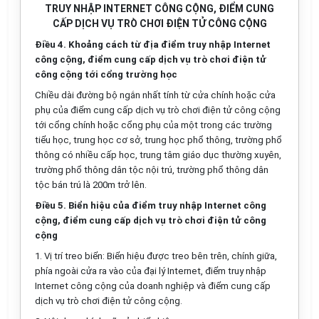
TRUY NHẬP INTERNET CÔNG CỘNG, ĐIỂM CUNG
CẤP DỊCH VỤ TRÒ CHƠI ĐIỆN TỬ CÔNG CỘNG
Điều 4. Khoảng cách từ địa điểm truy nhập Internet
công cộng,
điểm
cung cấp dịch v
ụ
trò chơi điện tử
công cộng
tới cổng
tr
ườ
ng học
Chiều dài đường bộ ng
ắ
n nh
ấ
t tính từ cửa chính hoặc cửa
phụ của
điểm
cung cấp dịch vụ trò chơi điện tử công cộng
tới cổng chính hoặc cổng phụ
của
một trong các tr
ườ
ng
tiểu học, trung học cơ sở, trung học phổ thông, trường
ph
ổ
thông có
nhiều
cấp học, trung tâm giáo dục thường xuyên,
trường phổ thông dân tộc nội trú, trường ph
ổ
thông dân
tộc bán trú là 200m trở lên.
Điều 5. Biển hiệu của điểm truy nhập Internet công
cộng, điểm cung cấp dịch vụ trò ch
ơ
i điện tử công
cộng
1.
Vị trí treo bi
ể
n: Bi
ể
n hiệu được treo bên trên, chính giữa,
phía ngoài cửa ra vào của đại lý Internet,
điểm
truy nhập
Internet công cộng của doanh nghiệp và
điểm
cung
cấp
dịch vụ trò chơi điện tử công cộng.