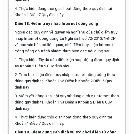
4.
Thực hiện đúng thời gian hoạt động theo quy định tại
Khoản 1
Điều
7
Q
uy định này.
Điều 18. Điểm truy nhập Internet công cộng
Ngoài các quy định về quyền và nghĩa vụ của chủ
điểm
tr
uy
nhập Internet công cộng tại Nghị định số 72/20
1
3/NĐ-CP
và các văn bản có liên quan, chủ điểm truy nhập Internet
công cộng có trách nhiệm thực hiện các nội dung sau:
1.
Thực hiện đầy đủ các điều kiện hoạt động được quy định
tại Khoản 2 Điều 9 Quy định này.
2.
Treo bi
ể
n hiệu điểm truy nhập internet công cộng theo
đúng quy định tại Khoản
1
và Điểm b Khoản 2 Điều 5 Quy
định này.
3.
Niêm yết côn
g
khai nội quy sử dụng dịch vụ Internet theo
đúng quy định tại Khoản 1 và
Điểm
a Khoản 2 Đi
ề
u 8 Quy
định này.
4.
Thực hiện đúng thời gian hoạt động theo quy định tại
Khoản 1
Điều
7 Quy định này.
Điều 19.
Điểm
cung cấp dịch vụ trò chơi điện tử công