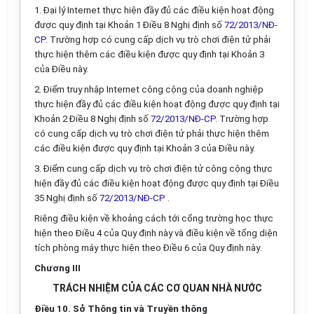
1.
Đại
l
ý Internet thực hiện đầy đủ
các
điều kiện hoạt động
được quy định tại Khoản 1 Điều 8 Nghị định số
72/2013/NĐ-
CP.
Trường hợp
có cung cấp dịch vụ trò chơi điện tử phải
thực hiện thêm các điều kiện được quy định tại Khoản 3
của
Điều này.
2.
Điểm
truy nhập Internet công cộng của doanh nghiệp
thực hiện đầy đủ các điều kiện hoạt động được quy định tại
Khoản 2 Điều 8
Nghị định số
72/2013/NĐ-CP.
Trường hợp
có cung cấp dịch vụ trò chơi điện tử phải thực hiện thêm
các
điều kiện
được quy định tại Khoản 3 của Điều này.
3.
Điểm
cung cấp
dịch vụ trò chơi điện tử công cộng thực
hiện đầy đủ các điều kiện hoạt động được quy định tại Điều
35 Nghị định số
72/2013/NĐ-CP
.
Riêng điều kiện về khoảng cách tới cổng trường học thực
hiện theo Điều 4 của Quy định này và điều kiện về tổng diện
tích phòng máy thực hiện theo Điều 6 của Quy định nà
y
.
Ch
ươ
ng III
TRÁCH NHIỆM CỦA CÁC CƠ QUAN NHÀ NƯỚC
Điều 10. S
ở
Thông tin và Truyền thông