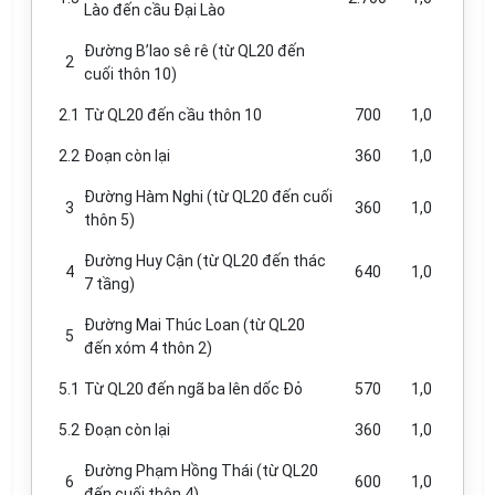
Lào đến cầu Đại Lào
Đường B’lao sê rê (từ QL20 đến
2
cuối thôn 10)
2.1
Từ QL20 đến c
ầ
u thôn 10
700
1,0
2.2
Đoạn còn lại
360
1,0
Đường Hàm Nghi (từ QL20 đến cuối
3
360
1,0
thôn 5)
Đường Huy Cận (từ QL20 đến thác
4
640
1,0
7 tầng)
Đường Mai Thúc Loan (từ QL20
5
đến xóm 4 thôn 2)
5.1
Từ QL20 đến ngã ba lên dốc Đỏ
570
1,0
5.2
Đoạn còn lại
360
1,0
Đường Phạm Hồng Thái (từ QL20
6
600
1,0
đến cuối thôn 4)