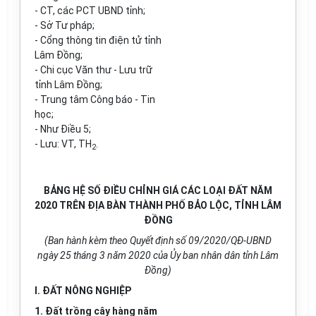
- CT, các PCT UBND tỉnh;
- Sở Tư pháp;
- Cổng thông tin điện tử tỉnh
Lâm Đồng;
- Chi cục Văn thư - Lưu trữ
tỉnh Lâm Đồng;
- Trung tâm Công báo - Tin
học;
- Như Điều 5;
- Lưu: VT, TH
.
2
BẢNG HỆ SỐ ĐIỀU CHỈNH GIÁ CÁC LOẠI ĐẤT NĂM
2020 TRÊN ĐỊA BÀN THÀNH PHỐ BẢO LỘC, TỈNH LÂM
ĐỒNG
(Ban hành kèm theo Quyết định số
09
/2020/QĐ-UBND
ngày
25
tháng 3 năm 2020 của Ủy ban nhân d
â
n tỉnh Lâm
Đồng)
I. ĐẤT NÔNG NGHIỆP
1. Đất trồng cây hàng năm