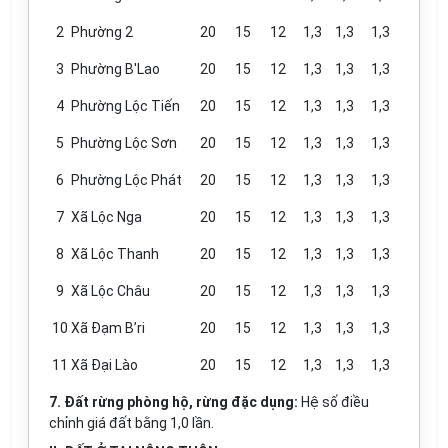
2
Phường 2
20
15
12
1,3
1,3
1,3
3
Phường B'Lao
20
15
12
1,3
1,3
1,3
4
Phường Lộc Tiến
20
15
12
1,3
1,3
1,3
5
Phường Lộc Sơn
20
15
12
1,3
1,3
1,3
6
Phường Lộc Phát
20
15
12
1,3
1,3
1,3
7
Xã Lộc Nga
20
15
12
1,3
1,3
1,3
8
Xã Lộc Thanh
20
15
12
1,3
1,3
1,3
9
Xã Lộc Châu
20
15
12
1,3
1,3
1,3
10
Xã Đạm B
’r
i
20
15
12
1,3
1,3
1,3
11
Xã
Đại Lào
20
15
12
1,3
1,3
1,3
7. Đất rừng phòng hộ, rừng đặc dụng:
Hệ số điều
chỉnh giá đất bằng 1,0 lần.