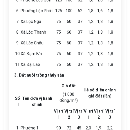
6
Phường Lộc Sơn
125
100
62
1,8
1,6
1,8
6
Phường Lộc Phát
125
100
62
1,8
1,6
1,8
7
Xã Lộc Nga
75
60
37
1,2
1,3
1,8
8
Xã Lộc Thanh
75
60
37
1,2
1,3
1,8
9
Xã Lộc Châu
75
60
37
1,2
1,3
1,8
10
Xã Đạm B'ri
75
60
37
1,2
1,3
1,8
11
Xã Đại Lào
75
60
37
1,2
1,3
1,8
3. Đất nuôi trồng thủy sản
Giá đất
Hệ số điều chỉnh
(1.000
g
i
á đất
(lần)
Số
Tên đơn vị hành
2
đồng/m
)
TT
chính
Vị trí
Vị trí
Vị trí
V
ị
trí
Vị trí
Vị trí
1
2
3
1
2
3
1
Phường 1
90
72
45
2,0
1,9
2,2