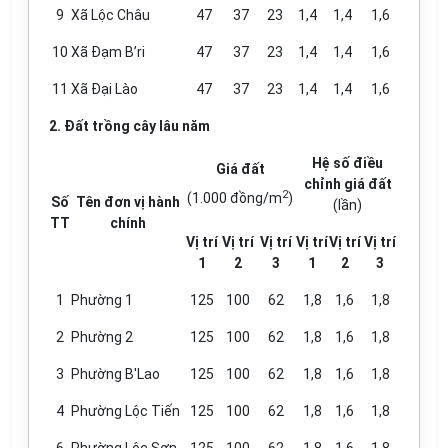
9
Xã Lộc Châu
47
37
23
1,4
1,4
1,6
10
Xã Đạm B’ri
47
37
23
1,4
1,4
1,6
11
Xã Đại Lào
47
37
23
1,4
1,4
1,6
2. Đất trồng cây lâu năm
Hệ số điều
Giá đất
chỉnh g
i
á đất
2
(1.000 đồng/m
)
Số
Tên đơn vị hành
(lần)
TT
chính
Vị trí
Vị trí
Vị trí
V
ị
trí
Vị trí
Vị trí
1
2
3
1
2
3
1
Phường 1
125
100
62
1,8
1,6
1,8
2
Phường 2
125
100
62
1,8
1,6
1,8
3
Phường B'Lao
125
100
62
1,8
1,6
1,8
4
Phường Lộc Tiến
125
100
62
1,8
1,6
1,8