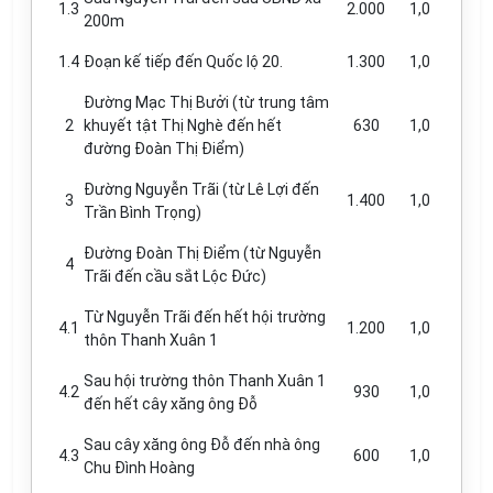
1.3
2.000
1,0
200m
1.4
Đoạn kế tiếp đến Quốc lộ 20.
1.300
1,0
Đường Mạc Thị Bưởi (từ trung tâm
2
khuyết tật Thị Nghè đến h
ế
t
630
1,0
đường Đoàn Thị Điểm)
Đường Nguyễn Trãi (từ Lê Lợi đến
3
1.400
1,0
Trần Bình Trọng)
Đường Đoàn Thị Điểm (từ Nguyễn
4
Trãi đến cầu sắt Lộc Đức)
Từ Nguyễn Trãi đến hết hội trường
4.1
1.200
1,0
thôn Thanh Xuân 1
Sau hội trường thôn Thanh Xuân 1
4.2
930
1,0
đ
ế
n h
ế
t cây xăng ông Đỗ
Sau cây xăng ông Đỗ đến nhà ông
4.3
600
1,0
Chu Đình Hoàng