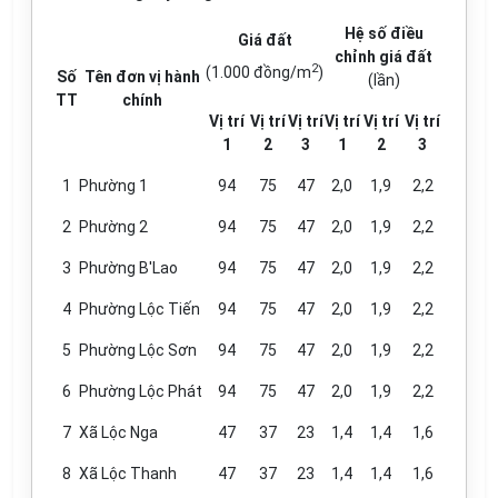
Hệ số điều
Giá đất
chỉnh g
i
á đất
2
(1.000 đồng/m
)
Số
Tên đơn vị hành
(lần)
TT
chính
Vị trí
Vị trí
Vị trí
V
ị
trí
Vị trí
Vị trí
1
2
3
1
2
3
1
Phường 1
94
75
47
2,0
1,9
2,2
2
Phường 2
94
75
47
2,0
1,9
2,2
3
Phường B'Lao
94
75
47
2,0
1,9
2,2
4
Phường Lộc Tiến
94
75
47
2,0
1,9
2,2
5
Phường Lộc Sơn
94
75
47
2,0
1,9
2,2
6
Phường Lộc Phát
94
75
47
2,0
1,9
2,2
7
Xã Lộc Nga
47
37
23
1,4
1,4
1,6
8
Xã Lộc Thanh
47
37
23
1,4
1,4
1,6