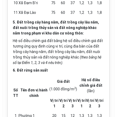
10
Xã Đạm B'ri
75
60
37
1,2
1,3
1,8
11
Xã Đại Lào
75
60
37
1,2
1,3
1,8
5. Đất trồng cây hàng năm, đất trồng cây lâu năm,
đất nuôi trồng thủy sản và đất nông nghiệp khác
nằm trong phạm vi khu dân cư nông thôn:
Hệ số điều chỉnh giá đất bằn
g
hệ số điều chỉnh giá đất
tương ứng quy định cùng vị trí, cùng địa bàn của đ
ấ
t
tr
ồ
ng cây hàng năm, đ
ấ
t tr
ồ
ng cây lâu năm, đ
ấ
t nuôi
tr
ồ
ng thủy sản và đ
ấ
t nông nghiệp khác
(theo bảng hệ
s
ố
tại Đi
ể
m 1, 2, 3 và 4 nêu trên).
6. Đất rừng sản xuất
Hệ số điều
Giá đất
chỉnh g
i
á đất
2
(1.000 đồng/m
)
Số
Tên đơn vị hành
(lần)
TT
chính
Vị trí
Vị trí
Vị trí
V
ị
trí
Vị trí
Vị trí
1
2
3
1
2
3
1
Phường 1
20
15
12
1,3
1,3
1,3