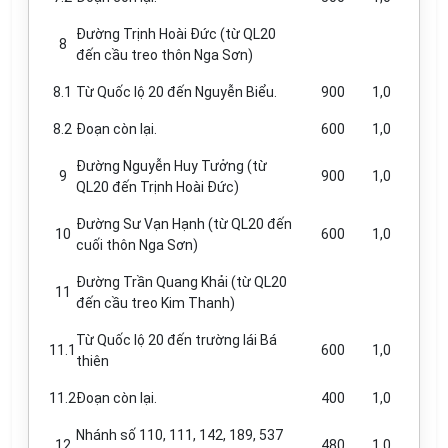
Đường Trịnh Hoài Đức (từ QL20
8
đến cầu treo thôn Nga Sơn)
8.1
Từ Quốc lộ 20 đến Nguyễn Biểu.
900
1,0
8.2
Đoạn còn lại.
600
1,0
Đường Nguyễn Huy Tưởng (từ
9
900
1,0
QL20 đến Trịnh Hoài Đức)
Đường Sư Vạn Hạnh (từ QL20 đến
10
600
1,0
cuối thôn Nga Sơn)
Đường Trần Quang Khải (từ QL20
11
đ
ế
n cầu treo Kim Thanh)
Từ Quốc lộ 20 đến trường lái Bá
11.1
600
1,0
thiên
11.2
Đoạn còn lại.
400
1,0
Nhánh số 110, 111, 142, 189, 537
12
480
1,0