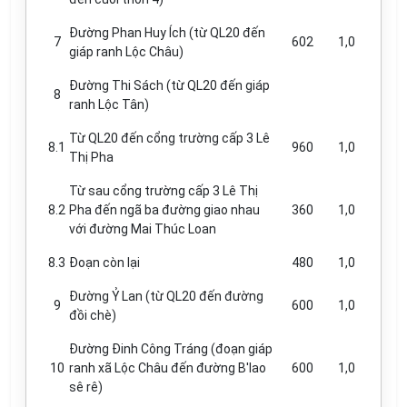
Đường Phan Huy
Í
ch (từ QL20 đến
7
602
1,0
giáp ranh Lộc Châu)
Đường Thi Sách (từ QL20 đến giáp
8
ranh Lộc Tân)
Từ QL20 đến
c
ổng trường cấp 3 Lê
8.1
960
1,0
Thị Pha
Từ sau cổng trường c
ấ
p 3 Lê Thị
8.2
Pha đến ngã ba đường giao nhau
360
1,0
với đường Mai Thúc Loan
8.3
Đoạn còn lại
480
1,0
Đường Ỷ Lan (từ QL20 đến đường
9
600
1,0
đồi chè)
Đường Đinh Công Tráng (đoạn giáp
10
ranh xã Lộc Châu đến đường B'lao
600
1,0
sê rê)