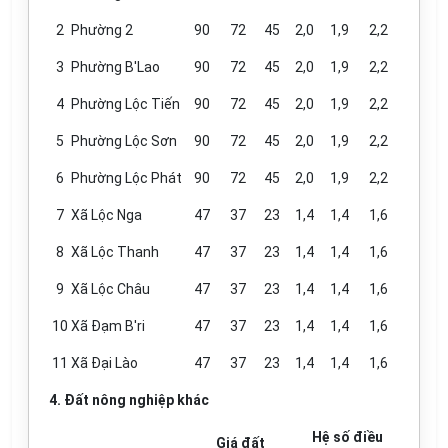
2
Phường 2
90
72
45
2,0
1,9
2,2
3
Phường B'Lao
90
72
45
2,0
1,9
2,2
4
Phường Lộc Tiến
90
72
45
2,0
1,9
2,2
5
Phường Lộc Sơn
90
72
45
2,0
1,9
2,2
6
Phường Lộc Phát
90
72
45
2,0
1,9
2,2
7
Xã Lộc Nga
47
37
23
1,4
1,4
1,6
8
Xã Lộc Thanh
47
37
23
1,4
1,4
1,6
9
Xã Lộc Châu
47
37
23
1,4
1,4
1,6
10
Xã Đạm B'ri
47
37
23
1,4
1,4
1,6
11
Xã Đại Lào
47
37
23
1,4
1,4
1,6
4. Đất nông nghiệp khác
Hệ số điều
Giá đất