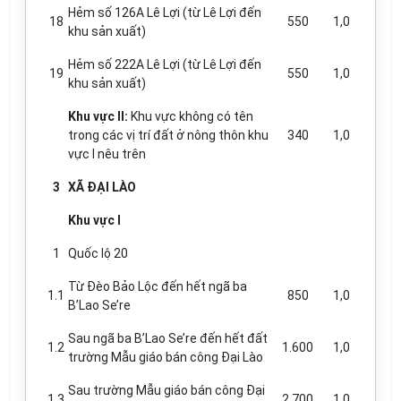
Hẻm số 126A Lê Lợi (từ Lê Lợi đến
18
550
1,0
khu sản xuất)
Hẻm số 222A Lê Lợi (từ Lê Lợi đến
19
550
1,0
khu sản xuất)
Khu vực II:
Khu vực không có tên
trong các vị trí đất ở nông thôn khu
340
1,0
vực I nêu trên
3
X
Ã Đ
ẠI LÀO
Khu v
ự
c
I
1
Quốc lộ 20
Từ Đèo Bảo Lộc đến h
ế
t ngã ba
1.1
850
1,0
B’Lao Se’re
Sau ngã ba B’Lao Se’re đến hết đ
ấ
t
1.2
1.600
1,0
trường M
ẫ
u giáo bán công Đại Lào
Sau trường M
ẫ
u giáo bán công Đại
1.3
2.700
1,0