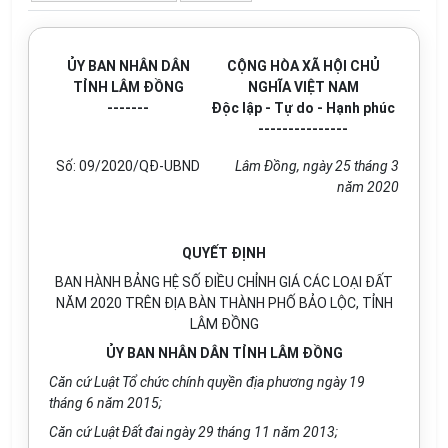
ỦY BAN NHÂN DÂN
CỘNG HÒA XÃ HỘI CHỦ
TỈNH LÂM ĐỒNG
NGHĨA VIỆT NAM
-------
Độc lập - Tự do - Hạnh phúc
---------------
Số:
09/2020/QĐ-UBND
Lâm Đồng
, ngày
25
tháng
3
năm
2020
QUYẾT ĐỊNH
BAN HÀNH BẢNG HỆ SỐ ĐIỀU CHỈNH GIÁ CÁC LOẠI ĐẤT
NĂM 2020 TRÊN ĐỊA BÀN THÀNH PHỐ BẢO LỘC, TỈNH
LÂM ĐỒNG
ỦY BAN NHÂN DÂN TỈNH LÂM ĐỒNG
Căn cứ Luật Tổ chức ch
í
nh quyền địa phương ngày 19
tháng 6 năm 2015;
Căn cứ Luật Đ
ấ
t đai ngày 29 tháng 11 năm 2013;