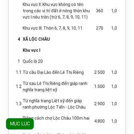
Khu vực II: Khu vực không có tên
trong các vị trí đất ở nông thôn khu
360
1,0
vực I nêu trên (trừ 6, 7, 8, 9, 10, 11)
Khu vực III: Thôn 6, 7, 8, 9, 10, 11
270
1,0
4
XÃ LỘC CHÂU
Khu vực I
1
Quốc lộ 20
1.1
Từ cầu Đại Lào đến Lê Thị Riêng
2.500
1,0
Từ sau Lê Thị Riêng đến giáp ranh
1.2
1.500
1,0
nghĩa
tr
ang liệt sỹ
Từ nghĩa trang Liệt sỹ đến giáp
1.3
2.900
1,0
ranh phường Lộc Tiến - Lộc Châu
Riêng cách chợ Lộc Châu 100m hai
1.4
4.800
1,0
MỤC LỤC
đầu.