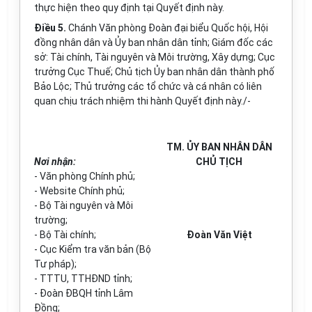
thực hiện theo quy định tại Quyết định này.
Điều 5.
Chánh Văn phòng Đoàn đại biểu Quốc hội, Hội
đồng nhân dân và Ủy ban nhân dân tỉnh; Giám đốc các
sở: Tài chính, Tài nguyên và Môi trường, Xây dựng; Cục
trưởng Cục Thuế; Chủ tịch Ủy ban nhân dân thành phố
Bảo Lộc; Thủ trưởng các tổ chức và cá nhân có liên
quan chịu trách nhiệm thi hành Quyết định này./-
TM. ỦY BAN NHÂN DÂN
Nơi nhận:
CHỦ TỊCH
- Văn phòng Chính phủ;
- Website Chính phủ;
- Bộ Tài nguyên và Môi
trường;
- Bộ Tài chính;
Đoàn Văn Việt
- Cục Kiểm tra văn bản (Bộ
Tư pháp);
- TTT
U
, TTHĐND tỉnh;
- Đoàn ĐBQH tỉnh Lâm
Đồng;