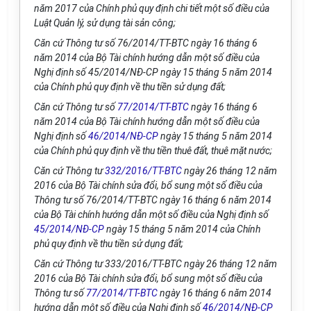
năm 2017 của Chính phủ quy định chi tiết một số điều của
Luật Quản lý, sử dụng tài sản công;
Căn cứ Thông tư s
ố
76/2014/TT-BTC ngày 16 tháng 6
năm 2014 của Bộ Tài chính hướng dẫn một số điều của
Nghị định s
ố
45/20
1
4/NĐ-CP ngày 15 tháng 5 năm 2014
của Chính phủ quy định về thu tiền sử dụng đất;
Căn cứ Thông tư số
77/2014/TT-BTC
ngày 16 tháng 6
năm 2014 của Bộ Tài chính hướng dẫn một số điều của
Nghị định số
46/2014/NĐ-CP
ngày 15 tháng 5 năm 2014
của Ch
í
nh phủ quy định về thu tiền thuê đất, thuê mặt nước;
Căn cứ Thông tư
332/2016/TT-BTC
ngày 26 tháng 12 năm
2016 của Bộ Tài ch
í
nh sửa đổi, bổ sung một số điều của
Thông tư s
ố
76/20
1
4/TT-BTC ngày 16 tháng 6 năm 2014
của Bộ Tài ch
í
nh hư
ớ
ng dẫn một s
ố
điều của Nghị định số
45/2014/NĐ-CP
ngày 15 tháng 5 năm 2014 của Chính
phủ quy định về thu tiền sử dụng đất;
Căn cứ Thông tư 333/20
16
/TT-BTC ngày 26 tháng 12 năm
2016 của Bộ Tài chính sửa đổi, bổ sung một số điều của
Thông tư s
ố
77/2014/TT-BTC
ngày 16 tháng 6 năm 2014
hướng dẫn một số điều của Nghị định số
46/2014/NĐ-CP