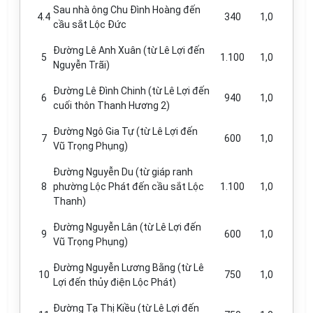
Sau nhà ông Chu Đình Hoàng đến
4.4
340
1,0
cầu sắt Lộc Đức
Đường Lê Anh Xuân (từ Lê Lợi đến
5
1.100
1,0
Nguyễn Trãi)
Đường Lê Đình Chinh (từ Lê Lợi đến
6
940
1,0
cuối thôn Thanh Hương 2)
Đường Ngô Gia Tự (từ Lê Lợi đến
7
600
1,0
Vũ Trọng Phụng)
Đường Nguyễn Du (từ giáp ranh
8
phường Lộc Phát đến cầu sắt Lộc
1.100
1,0
Thanh)
Đường Nguyễn Lân (từ Lê Lợi đến
9
600
1,0
Vũ Trọng Phụng)
Đường Nguyễn Lương Bằng (từ Lê
10
750
1,0
Lợi đến thủy điện Lộc Phát)
Đường Tạ Thị Kiều (từ Lê Lợi đến