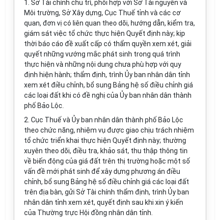
1. Sở Tài chính chủ trì, ph
ố
i hợp với Sở Tài nguyên và
Môi trường, S
ở
Xây dựng, Cục Thuế tỉnh và các cơ
quan, đơn vị có liên quan theo dõi, hướng dẫn, kiểm tra,
giám sát việc tổ chức thực hiện Quyết định này; kịp
thời báo cáo đề xuất cấp có thẩm quyền xem xét, giải
quyết những vướng mắc phát sinh trong quá trình
thực hiện và những nội dung chưa phù h
ợ
p với quy
định hiện hành; thẩm định, trình Ủy ban nhân dân tỉnh
xem xét điều chỉnh, bổ sung Bảng hệ số điều chỉnh giá
các loại đất khi có đề nghị của Ủy ban nhân dân thành
phố Bảo Lộc.
2. Cục Thuế và Ủy ban nhân dân thành phố Bảo Lộc
theo chức năng, nhiệm vụ được giao chịu
tr
ách nhiệm
tổ chức triển khai thực hiện Quyết định này; thường
xuyên theo dõi, điều tra, khảo sát, thu thập thông tin
về biến động của giá đất trên thị trường hoặc một số
vấn đề mới phát sinh để xây dựng phương án điều
chỉnh, bổ sung Bảng hệ số điều chỉnh giá các loại đất
trên địa bàn, gửi Sở Tài chính thẩm định, trình Ủy ban
nhân dân tỉnh xem xét, quyết định sau khi xin ý kiến
của Thường trực Hội đồng nhân dân tỉnh.