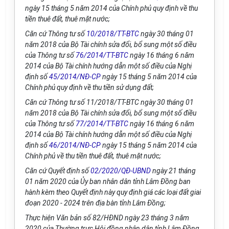
ngày 15 tháng 5 năm 2014 của Chính phủ quy định về thu
tiền thuê đất, thuê mặt nước;
Căn cứ Thông tư số
10/2018/TT-BTC
ngày 30 tháng 01
năm 2018 c
ủ
a Bộ Tài ch
í
nh sửa đổi, bổ sung một số điều
của Thông tư số
76/2014/TT-BTC
ngày 16 tháng 6 năm
2014 của Bộ Tài chính hư
ớ
ng dẫn một số
đ
iều của Nghị
định số
45/2014/NĐ-CP
ngày 15 tháng 5 năm 2014 của
Chính phủ quy định về thu tiền sử dụng đất;
Căn cứ Thông tư số 1
1
/20
1
8/TT-BTC ngày 30 tháng 01
năm 2018 của Bộ Tài chính sửa đổi, bổ sung một số điều
của Thông tư số
77/2014/TT-BTC
ngày 16 tháng 6 năm
2014 của Bộ Tài ch
í
nh hướng dẫn một số điều của Nghị
định số
46/2014/NĐ-CP
ngày 15 tháng 5 năm 2014 của
Chính phủ về thu tiền thuê đất, thuê mặt nước;
Căn cứ Quyết định số
02/2020/QĐ-UBND
ng
à
y 21 tháng
01 năm 2020 của Ủy ban nhân dân tỉnh Lâm Đồng ban
hành kèm theo Quyết định này quy định gi
á
các loại đất giai
đoạn 2020 - 2024 trên địa bàn tỉnh Lâm Đồng;
Thực hiện V
ă
n bản s
ố
82/HĐND ngày 23 tháng 3 năm
2020 của Thường trực Hội đồng nhân dân tỉnh Lâm Đồng