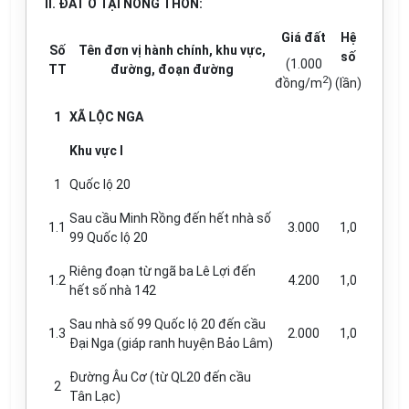
II. ĐẤT Ở TẠI NÔNG THÔN:
Giá đất
Hệ
Số
Tên đơn vị hành chính, khu vực,
số
(1.000
TT
đường, đoạn đường
2
đồng/m
)
(l
ầ
n)
1
XÃ LỘC NGA
Khu v
ự
c
I
1
Quốc lộ 20
Sau cầu Minh Rồng đến hết nhà số
1.1
3.000
1,0
99 Quốc lộ 20
Riêng đoạn từ ngã ba Lê Lợi đến
1.2
4.200
1,0
hết số nhà 142
Sau nhà số 99 Quốc lộ 20 đến cầu
1.3
2.000
1,0
Đại Nga (giáp ranh huyện Bảo Lâm)
Đường Âu Cơ (từ QL20 đến cầu
2
Tân Lạc)