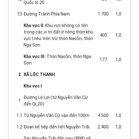
Quốc lộ 20
13
Đường Tránh Phía Nam
1.700
1,0
Khu vực II:
Khu vực không có tên
trong các vị trí đất ở nông thôn khu
400
1,0
vực I nêu trên trừ thôn NaoSri, thôn
Nga Sơn
Khu vực III:
Thôn NaoSri, thôn Nga
177
1,0
S
ơ
n
2
XÃ LỘC THANH
Khu vực I
Đường L
ê
Lợi (từ Nguyễn Văn Cừ
1
đến QL20)
1.1
Từ Nguyễn Văn Cừ vào đến 100m
4.500
1,0
1.2
Đoạn kế tiếp đ
ế
n hết Nguyễn Trãi
2.400
1,0
Sau Nguyễn Trãi đến sau UBND xã