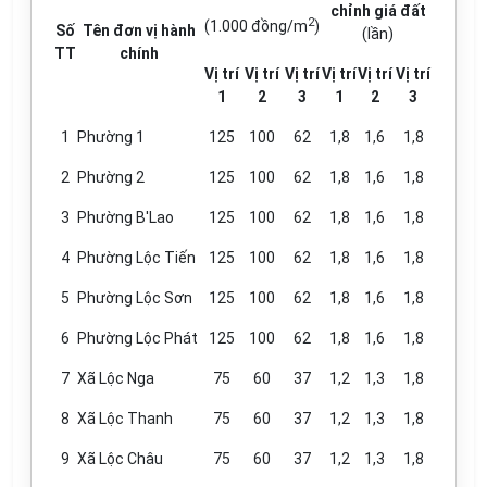
chỉnh g
i
á đất
2
(1.000 đồng/m
)
Số
Tên đơn vị hành
(lần)
TT
chính
Vị trí
Vị trí
Vị trí
V
ị
trí
Vị trí
Vị trí
1
2
3
1
2
3
1
Phường 1
125
100
62
1,8
1,6
1,8
2
Phường 2
125
100
62
1,8
1,6
1,8
3
Phường B'Lao
125
100
62
1,8
1,6
1,8
4
Phường Lộc Tiến
125
100
62
1,8
1,6
1,8
5
Phường Lộc Sơn
125
100
62
1,8
1,6
1,8
6
Phường Lộc Phát
125
100
62
1,8
1,6
1,8
7
Xã Lộc Nga
75
60
37
1,2
1,3
1,8
8
Xã Lộc Thanh
75
60
37
1,2
1,3
1,8
9
Xã Lộc Châu
75
60
37
1,2
1,3
1,8