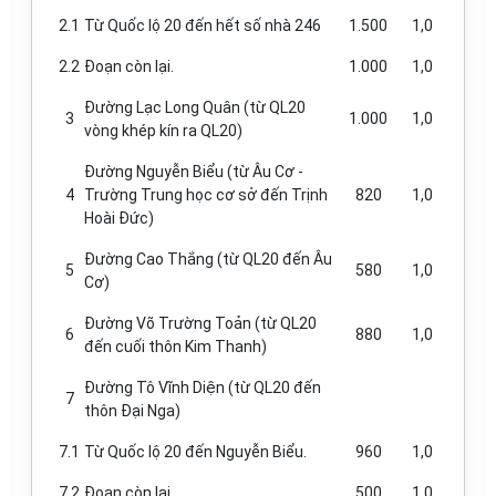
2.1
Từ Quốc lộ 20 đến hết số nhà 246
1.500
1,0
2.2
Đoạn còn lại.
1.000
1,0
Đường Lạc Long Quân (từ QL20
3
1.000
1,0
vòng khép kín ra QL20)
Đường Nguyễn Biểu (từ Âu Cơ -
4
Trường Trung học cơ sở đến Trịnh
820
1,0
Hoài Đức)
Đường Cao Thắng (từ QL20 đến
Â
u
5
580
1,0
Cơ)
Đường V
õ
Trường To
ả
n (từ QL20
6
880
1,0
đến cuối thôn Kim Thanh)
Đường Tô Vĩnh Diện (từ QL20 đến
7
thôn Đại Nga)
7.1
Từ Quốc lộ 20 đến Nguyễn Biểu.
960
1,0
7.2
Đoạn còn lại.
500
1,
0