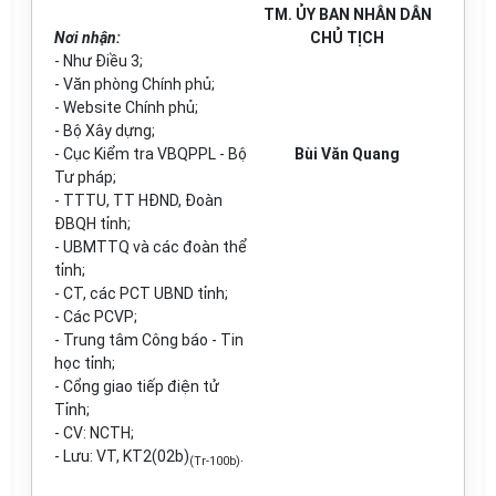
TM. ỦY BAN NHÂN DÂN
Nơi nhận:
CHỦ TỊCH
- Như Điều 3;
- Văn phòng Chính phủ;
- Website Chính phủ;
- Bộ Xây dựng;
- Cục Kiểm tra VBQPPL - Bộ
Bùi Văn Quang
Tư pháp;
- TTTU, TT HĐND, Đoàn
ĐBQH tỉnh;
- UBMTTQ và các đoàn thể
tỉnh;
- CT, các PCT UBND tỉnh;
- Các PCVP;
- Trung tâm C
ô
ng báo - Tin
học tỉnh;
- Cổng giao tiếp điện tử
Tỉnh;
- CV: NCTH;
- Lưu: VT, KT2(02b)
.
(Tr-
100
b)