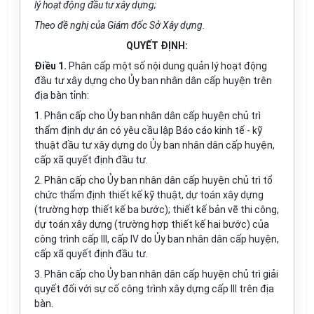
l
ý
hoạt động đầu tư xây dựng;
Theo đề nghị của Giám đốc Sở Xây dựng.
QUYẾT ĐỊNH:
Điều 1.
Phân cấp một số nội dung quản lý hoạt động
đầu tư xây dựng cho Ủy ban nhân dân cấp huyện trên
địa bàn tỉnh:
1. Phân cấp cho Ủy ban nhân dân cấp huyện chủ trì
thẩm định dự án có yêu cầu lập Báo cáo kinh tế - kỹ
thuật đầu tư xây dựng do Ủy ban nhân dân cấp huyện,
cấp xã quyết định đầu tư.
2. Phân cấp cho Ủy ban nhân dân cấp huyện chủ trì tổ
chức thẩm định thiết kế kỹ thuật, dự toán xây dựng
(trường h
ợ
p thiết kế ba bước); thiết kế bản vẽ thi công,
dự toán xây dựng (trường h
ợ
p thiết kế hai bước) của
công trình c
ấ
p III, c
ấ
p IV do Ủy ban nhân dân cấp huyện,
cấp xã quyết định đầu tư.
3. Phân cấp cho Ủy ban nhân dân cấp huyện chủ trì giải
quyết đối với sự cố công trình xây dựng cấp III trên địa
bàn.