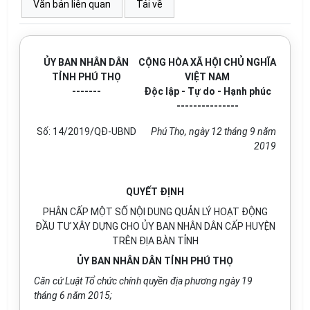
Văn bản liên quan
Tải về
ỦY BAN NHÂN DÂN
CỘNG HÒA XÃ HỘI CHỦ NGHĨA
TỈNH PHÚ THỌ
VIỆT NAM
-------
Độc lập - Tự do - Hạnh phúc
---------------
Số:
14/2019/QĐ-UBND
Phú Thọ
, ngày
12
tháng
9
năm
2019
QUYẾT ĐỊNH
PHÂN CẤP MỘT SỐ NỘI DUNG QUẢN LÝ HOẠT ĐỘNG
ĐẦU TƯ XÂY DỰNG CHO ỦY BAN NHÂN DÂN CẤP HUYỆN
TRÊN ĐỊA BÀN TỈNH
ỦY BAN NHÂN DÂN TỈNH PHÚ THỌ
Căn cứ Luật Tổ chức chính quyền địa phương ngày 19
tháng 6 năm 2015;