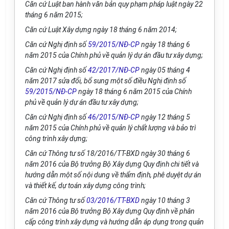
Căn cứ Luật ban hành văn bản quy phạm pháp luật ngày 22
th
á
ng 6 năm 2015;
Căn cứ Luật Xây dựng ngày 18 tháng 6 năm 2014;
Căn cứ Nghị định s
ố
59/2015/NĐ-CP
ngày 18 tháng 6
năm 2015 của Chính phủ về quản
lý
dự án đầu tư xây dựng;
Căn cứ Nghị định s
ố
42/2017/NĐ-CP
ngày 05 th
á
ng 4
năm 2017 sửa đổi, bổ sung một
số
điều Nghị định s
ố
59/2015/NĐ-CP
ngày 18 tháng 6 năm 2015 của Chính
phủ về quản lý dự án đầu tư xây dựng;
Căn cứ Nghị định s
ố
46/2015/NĐ-CP
ngày 12 tháng 5
năm 2015 của Chính phủ về quản l
ý
chất lượng và bảo trì
công trình xây dựng;
Căn cứ Thông tư s
ố 1
8/20
1
6/TT-BXD ngày 30 tháng 6
năm 2016 của Bộ trưởng Bộ Xây dựng Quy định ch
i
tiết và
hướng d
ẫ
n một số nội dung về th
ẩ
m định, phê duyệt dự án
và thiết kế, dự toán xây dựng công trình;
Căn cứ Thông tư s
ố
03/2016/TT-BXD
ngày 10 th
á
ng 3
năm 2016 của Bộ trưởng Bộ Xây dựng Quy định về phân
cấp công trình xây dựng và hướng d
ẫ
n áp dụng trong quản