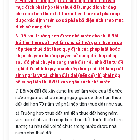
5. Đối với trường hợp đất sử dụng đồng thời vào
mục đích phải nộp tiền thuê đất, mục đích không
phải nộp tiền thuê đất thì số tiền thuê đất phải nộp
được xác định trên cơ sở phân bổ diện tích theo mục
đích sử dụng đất.
6. Đối với trường hợp được nhà nước cho thuê đất
trả tiền thuê đất một lần cho cả thời gian thuê và đã
nộp tiền thuê đất theo quy định của pháp luật hoặc
nhận chuyển nhượng quyền sử dụng đất hợp pháp
sau đó phải chuyển sang thuê đất nếu nhà đầu tư đề
nghị điều chỉnh quy hoạch xây dựng chi tiết làm phát
sinh nghĩa vụ tài chính đất đai (nếu có) thì phải nộp
bổ sung tiền thuê đất vào ngân sách nhà nước.
7. Đối với đất để xây dựng trụ sở làm việc của tổ chức
nước ngoài có chức năng ngoại giao có thời hạn thuê
đất dài hơn 70 năm thì phải nộp tiền thuê đất như sau:
a) Trường hợp thuê đất trả tiền thuê đất hàng năm,
việc xác định và thu nộp tiền thuê đất được thực hiện
tương tự như đối với tổ chức trong nước được nhà
nước cho thuê đất.