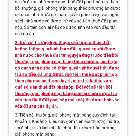
người được nhà nước cho thuê đất phải hoàn trả tiền
bồi thường, giải phóng mặt bằng theo phương án được
cơ quan nhà nước có thẩm quyền phê duyệt vào ngân
sách nhà nước và được trừ vào số tiền thuê đất phải
nộp. Số tiền còn lại nếu có được tính vào vốn đầu tư
của dự án.
2. Đối với trường hợp thuộc đối tượng thuê đất
không thông qua hình thức đấu giá và người được
nhà nước cho thuê đất tự nguyện ứng trước tiền bồi
thường, giải phóng mặt bằng theo phương án được
cơ quan nhà nước có thẩm quyền phê duyệt thì được
trừ số tiền đã ứng trước vào tiền thuê đất phải nộp
theo phương án được duyệt; mức trừ không vượt
quá số tiền thuê đất phải nộp. Đối với số tiền bồi
thường, giải phóng mặt bằng còn lại chưa được trừ
vào tiền thuê đất phải nộp (nếu có) thì được tính vào
vốn đầu tư của dự án.
3. Tiền bồi thường, giải phóng mặt bằng quy định tại
Khoản 1, Khoản 2 Điều này gồm tiền bồi thường, hỗ trợ,
tái định cư và kinh phí tổ chức thực hiện bồi thường,
giải phóng mặt bằng.