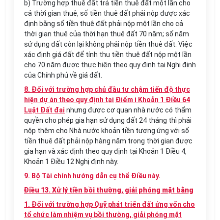
b) Trường hợp thuê đất trả tiền thuê đất một lần cho
cả thời gian thuê, số tiền thuê đất phải nộp được xác
định bằng số tiền thuê đất phải nộp một lần cho cả
thời gian thuê của thời hạn thuê đất 70 năm; số năm
sử dụng đất còn lại không phải nộp tiền thuê đất. Việc
xác định giá đất để tính thu tiền thuê đất nộp một lần
cho 70 năm được thực hiện theo quy định tại Nghị định
của Chính phủ về giá đất.
8. Đối với trường hợp chủ đầu tư chậm tiến độ thực
hiện dự án theo quy định tại
Điểm i Khoản 1 Điều 64
Luật Đất đai
nhưng được cơ quan nhà nước có
thẩm
quyền
cho phép gia hạn sử dụng đất 24 tháng thì phải
nộp thêm cho Nhà nước khoản tiền tương ứng với số
tiền thuê đất phải nộp hàng năm trong thời gian được
gia hạn và xác định theo quy định tại Khoản 1 Điều 4,
Khoản 1 Điều 12 Nghị định này.
9. Bộ Tài chính hướng dẫn cụ thể Điều này.
Điều 13. Xử lý tiền bồi thường, giải phóng mặt bằng
1. Đối với trường hợp Quỹ phát triển đất ứng vốn cho
tổ chức làm nhiệm vụ bồi thường, giải phóng mặt