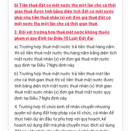
b) Tiền thuê đất có mặt nước thu một lần cho cả thời
gian thuê được tính bằng diện tích đất có mặt nước
phải nộp tiền thuê nhân (x) với đơn giá thuê đất có
mặt nước thu một lần cho cả thời gian thuê.
3. Đối với trường hợp thuê mặt nước không thuộc
phạm vi quy định tại
Điều 10 Luật Đất đai
a) Trường hợp thuê mặt nước trả tiền thuê hàng năm
thì số tiền thuê mặt nước thu hàng năm bằng diện tích
mặt nước thuê nhân (x) với đơn giá thuê mặt nước
quy định tại Điều 7 Nghị định này.
b) Trường hợp thuê mặt nước trả tiền thuê một lần
cho cả thời gian thuê thì số tiền thuê mặt nước được
tính bằng diện tích mặt nước thuê nhân (x) thời gian
thuê mặt nước nhân (x) đơn giá thuê mặt nước quy
định tại Điều 7 Nghị định này.
4. Trường hợp
tổ chức
kinh tế nhận chuyển nhượng
quyền sử dụng đất hợp pháp của
tổ chức
, cá nhân để
thực hiện dự án đầu tư phù hợp với quy hoạch,
kế
hoạch
sử dụng
đất
mà phải chuyển mục đích sử dụng