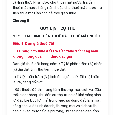
d) Hình thức Nhà nước cho thuê mặt nước trả tiền
thuê mặt nước hàng năm hoặc cho thuê mặt nước trả
tiền thuê một lần cho cả thời gian thuê.
Chương II
QUY ĐỊNH CỤ THỂ
Mục 1: XÁC ĐỊNH TIỀN THUÊ ĐẤT, THUÊ MẶT NƯỚC
Điều 4. Đơn giá thuê đất
1. Trường hợp thuê đất trả tiền thuê đất hàng năm
không thông qua hình thức đấu giá
Đơn giá thuê đất hàng năm = Tỷ lệ phần trăm (%) nhân
(x) Giá đất tính thu tiền thuê đất.
a) Tỷ lệ phần trăm (%) tính đơn giá thuê đất một năm
là 1%, riêng đối với:
- Đất thuộc đô thị, trung tâm thương mại, dịch vụ, đầu
mối giao thông, khu dân cư tập trung có khả năng sinh
lợi đặc biệt, có lợi thế trong việc sử dụng đất làm mặt
bằng sản xuất kinh doanh, thương mại và dịch vụ thì
căn cứ vào thực tế địa phương,
Ủy ban
nhân dân tỉnh,