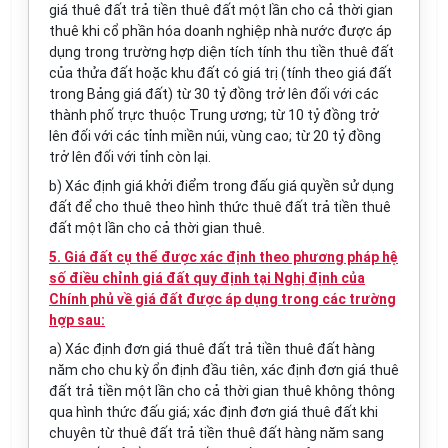
giá thuê đất trả tiền thuê đất một lần cho cả thời gian
thuê khi cổ phần hóa doanh nghiệp nhà nước được áp
dụng trong trường hợp diện tích tính thu tiền thuê đất
của thửa đất hoặc khu đất có giá trị (tính theo giá đất
trong Bảng giá đất) từ 30 tỷ đồng trở lên đối với các
thành phố trực thuộc Trung ương; từ 10 tỷ đồng trở
lên đối với các tỉnh miền núi, vùng cao; từ 20 tỷ đồng
trở lên đối với tỉnh còn lại.
b) Xác định giá khởi điểm trong đấu giá quyền sử dụng
đất để cho thuê theo hình thức thuê đất trả tiền thuê
đất một lần cho cả thời gian thuê.
5. Giá đất cụ thể được xác định theo phương pháp hệ
số điều chỉnh giá đất quy định tại Nghị định của
Chính phủ về giá đất được áp dụng trong các trường
hợp sau:
a) Xác định đơn giá thuê đất trả tiền thuê đất hàng
năm cho chu kỳ ổn định đầu tiên, xác định đơn giá thuê
đất trả tiền một lần cho cả thời gian thuê không thông
qua hình thức đấu giá; xác định đơn giá thuê
đất
khi
chuyên từ thuê đất trả tiền thuê đất hàng năm sang