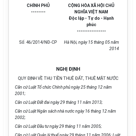
CHÍNH PHỦ
CỘNG HÒA XÃ HỘI CHỦ
--------
NGHĨA VIỆT NAM
Độc lập - Tự do - Hạnh
phúc
----------------
Số: 46/2014/NĐ-CP
Hà Nội, ngày 15 tháng 05 năm
2014
NGHỊ ĐỊNH
QUY ĐỊNH VỀ THU TIỀN THUÊ ĐẤT, THUÊ MẶT NƯỚC
Căn cứ Luật Tổ chức
Chính phủ
ngày 25
tháng
12 năm
2001;
Căn cứ Luật Đất đai ngày 29 tháng 11 năm 2013;
Căn cứ Luật Ngân sách nhà nước ngày 16 tháng 12 năm
2002;
Căn cứ Luật Đầu tư ngày 29 tháng 11 năm 2005;
Căn cứ Luật Quản lý thuế ngày 29 tháng 11 năm 2006; Luật