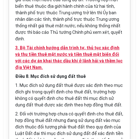
biển thuê thuộc địa giới hành chính của từ hai tỉnh,
thành phố
trực thuộc Trung ương trở lên thì
Ủy ban
nhân dân các tỉnh, thành phố trực thuộc Trung ương
thống nhất giá thuê mặt nước; nếu không thống nhất
được thì báo cáo Thủ tướng Chính phủ xem xét, quyết
định.
3. Bộ Tài chính hướng dẫn trình tự, thủ tục xác định
và thu tiền thuê mặt nước và tiền thuê mặt biển đối
với các dự án khai thác dầu khí ở lãnh hải và thềm lục
địa Việt Nam.
Điều
8. Mục đích sử dụng đất thuê
1. Mục đích sử dụng đất thuê được xác định theo mục
đích ghi trong quyết định cho thuê đất, trường hợp
không có quyết định cho thuê đất thì mục đích sử
dụng đất thuê được xác định theo hợp đồng thuê đất.
2. Đối với
trường hợp
chưa có quyết định cho thuê đất,
hợp đồng
thuê đất nhưng đang sử dụng đất vào mục
đích thuộc đối tượng phải thuê đất theo quy định của
Luật Đất đai thì mục đích sử dụng đất để xác định tiền