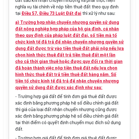
đất sau khi nhận chuyển nhượng và phải thực hiện
nghĩa vụ tài chính về nộp tiền thuê đất theo quy định
tại
Điều 57, Điều 73 Luật Đất đai
thì xử lý như sau:
a) Trường hợp nhận chuyển nhượng quyền sử dụng
đất nông nghiệp hợp pháp của hộ gia đình, cá nhân
theo quy định của pháp luật đất đai, số tiền mà tổ
chức kinh tế đã trả để nhận chuyển nhượng quyền sử
dụng đất được trừ vào tiền thuê đất phải nộp nếu lựa
chọn hình thức thuê đất trả tiền thuê đất một lần
cho cả thời gian thuê hoặc được quy đổi ra thời gian
đã hoàn thành việc nộp tiền thuê đất nếu lựa chọn
hình thức thuê đất trả tiền thuê đất hàng năm. Số
tiền tổ chức kinh tế đã trả để nhận chuyển nhượng
quyền sử dụng đất được xác định như sau:
- Trường hợp giá đất để tính đơn giá thuê đất được
xác định bằng phương pháp hệ số điều chỉnh giá đất
thì giá của loại đất nhận chuyển nhượng cũng được
xác định bằng phương pháp hệ số điều chỉnh giá đất
tại thời điểm có quyết định chuyển mục đích sử dụng
đất.
- Trường hợp giá đất để tính đơn giá thuê đất được