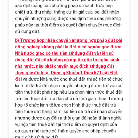
xác định bằng các phương pháp so sánh trực tiếp,
chiết trừ, thu nhập, thặng dư thì giá của loại đất nhận
chuyển nhượng cũng được xác định theo các phương
pháp này tại thời điểm có quyết định chuyển mục đích
sử dụng đất.
b) Trường hợp nhận chuyển nhượng hợp pháp đất phi
nông nghiệp không phải là đất ở có nguồn gốc được
Nhà nước giao có thu tiền sử dụng đất và tiền sử
dụng đất đã nộp không có nguồn gốc từ ngân sách
nhà nước, nếu phải chuyển mục đích sử dụng đất
theo quy định tại
Điểm g Khoản 1 Điều 57 Luật Đất
đai
và được Nhà nước cho thuê đất thì số tiền tổ chức
kinh tế
đã trả để nhận chuyển nhượng được trừ vào số
tiền thuê đất phải nộp nếu lựa chọn hình thức thuê đất
trả tiền thuê đất một lần cho cả thời gian thuê. Trường
hợp tổ chức kinh tế lựa chọn hình thức thuê đất trả
tiền thuê đất hàng năm, số tiền đã trả để nhận chuyển
nhượng được quy đổi ra thời gian đã hoàn thành nghĩa
vụ nộp tiền thuê đất tại thời điểm có quyết định của
cơ quan nhà nước có thẩm quyền cho phép chuyển
mục đích sử dụng đất.