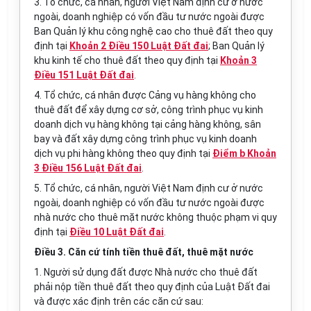
3. Tổ chức
, cá nhân, người Việt Nam định cư ở nước
ngoài, doanh nghiệp có vốn đầu tư nước ngoài được
Ban Quản lý khu công nghệ cao cho thuê
đất
theo quy
định tại
Khoản 2 Điều 150 Luật Đất đai
; Ban Quản lý
khu kinh tế cho thuê đất theo quy định tại
Khoản 3
Điều 151 Luật Đất đai
.
4. Tổ chức, cá nhân được Cảng vụ hàng không cho
thuê đất để xây dựng cơ sở, công trình phục vụ kinh
doanh dịch vụ hàng không tại cảng hàng không, sân
bay và
đất
xây dựng công trình phục vụ kinh doanh
dịch vụ phi hàng không theo quy định tại
Điểm b Khoản
3 Điều 156 Luật Đất đai
.
5. Tổ chức, cá nhân, người Việt Nam định cư ở nước
ngoài, doanh nghiệp có vốn đầu tư nước ngoài được
nhà nước cho thuê mặt nước không thuộc phạm vi quy
định tại
Điều 10 Luật Đất đai
.
Điều 3.
Căn cứ
tính tiền thuê đất, thuê mặt nước
1. Người sử dụng đất được Nhà nước cho thuê đất
phải nộp tiền thuê đất theo
quy định
của Luật Đất đai
và được xác định trên các căn cứ sau: