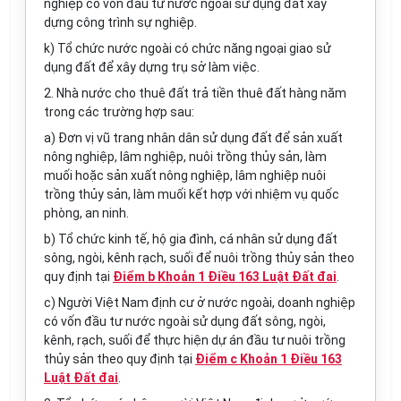
nghiệp có vốn đầu tư nước ngoài sử dụng
đất
xây
dựng công trình sự nghiệp.
k) Tổ chức nước ngoài có chức năng ngoại giao sử
dụng đất để xây dựng trụ sở làm việc.
2. Nhà nước cho thuê
đất
trả tiền thuê
đất
hàng năm
trong các
trường hợp
sau:
a) Đơn vị vũ trang nhân dân sử dụng đất để sản xuất
nông nghiệp, lâm nghiệp, nuôi trồng thủy sản, làm
muối hoặc sản xuất nông nghiệp, lâm nghiệp nuôi
trồng thủy sản, làm muối kết hợp với nhiệm vụ quốc
phòng, an ninh.
b) Tổ chức
kinh tế
, hộ gia đình, cá nhân sử dụng đất
sông, ngòi, kênh rạch, suối để nuôi trồng thủy sản theo
quy định tại
Điểm b Khoản 1 Điều 163 Luật Đất đai
.
c) Người Việt Nam định cư ở nước ngoài, doanh nghiệp
có vốn đầu tư nước ngoài sử dụng
đất
sông, ngòi,
kênh, rạch, suối để thực hiện dự án đầu tư nuôi trồng
thủy sản theo quy định tại
Điểm c Khoản 1 Điều 163
Luật Đất đai
.