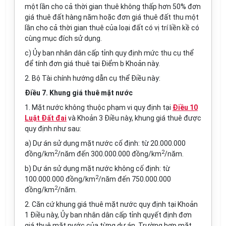
một lần cho cả thời gian thuê không thấp hơn 50% đơn
giá thuê đất hàng năm hoặc đơn giá thuê đất thu một
lần cho cả thời gian thuê của loại đất có vị trí liền kề có
cùng mục đích sử dụng.
c) Ủy ban
nhân dân cấp tỉnh quy định mức thu cụ thể
để tính đơn giá thuê tại Điểm b Khoản này.
2. Bộ Tài chính hướng dẫn cụ thể Điều này:
Điều 7. Khung giá thuê mặt nước
1. Mặt nước không thuộc phạm vi quy định tại
Điều 10
Luật Đất đai
và Khoản 3 Điều này, khung giá thuê được
quy định như sau:
a) Dự án sử dụng mặt nước cố định: từ 20.000.000
2
2
đồng/km
/năm đến 300.000.000 đồng/km
/năm.
b) Dự án sử dụng mặt nước không cố định: từ
2
100.000.000 đồng/km
/năm đến 750.000.000
2
đồng/km
/năm.
2. Căn cứ khung giá thuê mặt nước quy định tại Khoản
1 Điều này,
Ủy ban
nhân dân
cấp
tỉnh
quyết
định đơn
giá thuê mặt nước của từng dự án.
Trường hợp
mặt