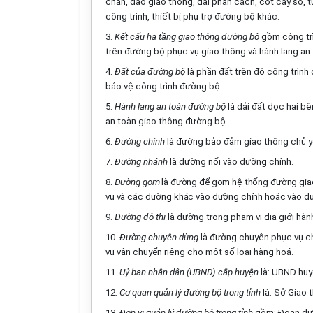
chắn, đảo giao thông, dải phân cách, cột cây số, t
công trình, thiết bị phụ trợ đường bộ khác.
3.
Kết cấu hạ tầng giao thông đường bộ
gồm công trì
trên đường bộ phục vụ giao thông và hành lang an
4.
Đất của đường bộ
là phần đất trên đó công trình
bảo vệ công trình đường bộ.
5.
Hành lang an toàn đường bộ
là dải đất dọc hai b
an toàn giao thông đường bộ.
6.
Đường chính
là đường bảo đảm giao thông chủ y
7.
Đường nhánh
là đường nối vào đường chính.
8.
Đường gom
là đường để gom hệ thống đường giao t
vụ và các đường khác vào đường chính hoặc vào đư
9.
Đường đô thị
là đường trong phạm vi địa giới hành 
10.
Đường chuyên dùng
là đường chuyên phục vụ ch
vụ vận chuyển riêng cho một số loại hàng hoá.
11.
Uỷ ban nhân dân (UBND) cấp huyện
là: UBND huyệ
12.
Cơ quan quản lý đường bộ trong tỉnh
là: Sở Giao
13.
Đơn vị quản lý đường bộ
trong tỉnh
gồm: Đoạn đườn