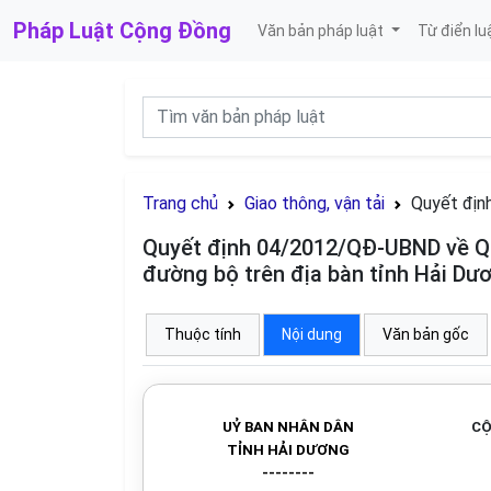
Pháp Luật
Cộng Đồng
Văn bản pháp luật
Từ điển lu
Trang chủ
Giao thông, vận tải
Quyết địn
Quyết định 04/2012/QĐ-UBND về Quy
đường bộ trên địa bàn tỉnh Hải Dư
Thuộc tính
Nội dung
Văn bản gốc
UỶ BAN NHÂN DÂN
CỘ
TỈNH HẢI DƯƠNG
--------