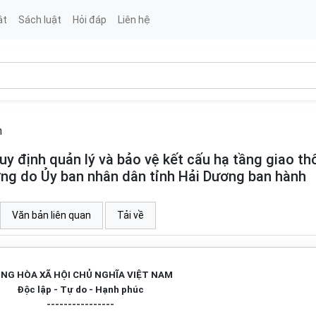
ật
Sách luật
Hỏi đáp
Liên hệ
h
 định quản lý và bảo vệ kết cấu hạ tầng giao th
ơng do Ủy ban nhân dân tỉnh Hải Dương ban hành
Văn bản liên quan
Tải về
NG HÒA XÃ HỘI CHỦ NGHĨA VIỆT NAM
Độc lập - Tự do - Hạnh phúc
----------------