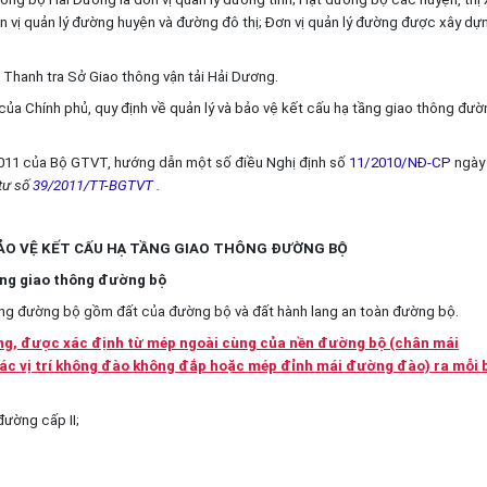
n vị quản lý đường huyện và đường đô thị; Đơn vị quản lý đường được xây dự
 Thanh tra Sở Giao thông vận tải Hải Dương.
ủa Chính phủ, quy định về quản lý và bảo vệ kết cấu hạ tầng giao thông đườ
11 của Bộ GTVT, hướng dẫn một số điều Nghị định số
11/2010/NĐ-CP
ngày
 tư số
39/2011/TT-BGTVT
.
BẢO VỆ KẾT CẤU HẠ TẦNG GIAO THÔNG ĐƯỜNG BỘ
tầng giao thông đường bộ
thông đường bộ gồm đất của đường bộ và đất hành lang an toàn đường bộ.
ng,
được xác định từ mép ngoài cùng của nền đường bộ (chân mái
ác vị trí không đào không đắp hoặc mép đỉnh mái đường đào) ra mỗi 
đường cấp II;