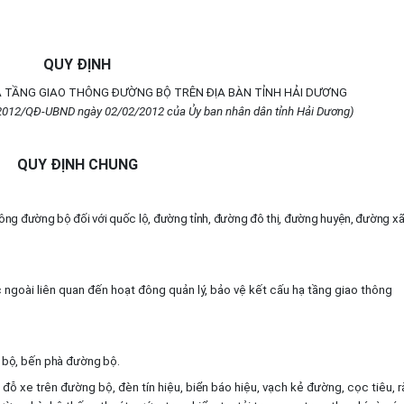
QUY ĐỊNH
HẠ TẦNG GIAO THÔNG ĐƯỜNG BỘ TRÊN ĐỊA BÀN TỈNH HẢI DƯƠNG
2012/QĐ-UBND ngày 02/02/2012 của Ủy ban nhân dân tỉnh Hải Dương)
QUY ĐỊNH CHUNG
hông đường bộ đối với quốc lộ, đường tỉnh, đường đô thị, đường huyện, đường xã
ngoài liên quan đến hoạt đông quản lý, bảo vệ kết cấu hạ tầng giao thông
bộ, bến phà đường bộ.
ỗ xe trên đường bộ, đèn tín hiệu, biển báo hiệu, vạch kẻ đường, cọc tiêu, r