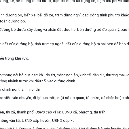
ường, kè, hệ thống thoát nước, trạm kiểm tra tải trọng xe, trạm thu phí và cá
nh đường bộ, bến xe, bãi đỗ xe, trạm dừng nghỉ, các công trình phụ trợ khá
 toàn đường bộ.
 đường bộ được xây dựng và phần đất dọc hai bên đường bộ để quản lý, bảo tr
ên đất của đường bộ, tính từ mép ngoài đất của đường bộ ra hai bên để bảo 
ếu trong khu vực.
hông nội bộ của các khu đô thị, công nghiệp, kinh tế, dân cư, thương mại - 
ờng nhánh trước khi đấu nối vào đường chính.
chính nội thành, nội thị.
o việc vận chuyển, đi lại của một, một số cơ quan, tổ chức, cá nhân hoặc p
n, thị xã, thành phố;
UBND cấp xã
là: UBND xã, phường, thị trấn.
 thông vận tải, UBND cấp huyện, UBND cấp xã.
g bộ Hải Dương là đơn vị quản lý đường tỉnh; Hạt đường bộ các huyện, thị 