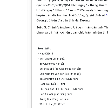
Điều 2.
Quyết định này có hiệu lực thi hành sau 1
định số 4176/2005/QĐ-UBND ngày 19 tháng 9 năm 2
UBND ngày 18 tháng 11 năm 2005 quy định bề rộng 
huyện trên địa bàn tỉnh Hải Dương; Quyết định số
1
đường bộ trên địa bàn tỉnh Hải Dương.
Điều 3.
Chánh Văn phòng Uỷ ban nhân dân tỉnh; Th
chức và cá nhân có liên quan chịu trách nhiệm thi 
Nơi nhận:
- Như Điều 3;
- Văn phòng Chính phủ;
- Bộ Giao thông vận tải;
- Vụ pháp chế (Bộ Giao thông vận tải);
- Cục Kiểm tra văn bản (Bộ Tư pháp);
- Thường trực Tỉnh uỷ, HĐND tỉnh;
- Đoàn Đại biểu QH tỉnh;
- Chủ tịch, các Phó Chủ tịch UBND tỉnh;
- Ban An toàn giao thông tỉnh;
- Trung tâm Công báo tỉnh;
- Website tỉnh, Sở GTVT;