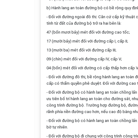
b) Hành lang an toàn đường bộ có bề rộng
quy địn
- Đối với đường ngoài đô thị: Căn cứ cấp kỹ thuậ
tính từ đất của đường bộ trở ra hai bên là:
47 (bốn mươi bảy) mét đối với đường cao tốc;
17 (mười bảy) mét đối với đường cấp I, cấp II;
13 (mười ba) mét đối với đường cấp III;
09 (chín) mét đối với đường cấp IV, cấp V;
04 (bốn) mét đối với đường có cấp thấp hơn cấp V
- Đối với đường đô thị, bề rộng hành lang an toà
cấp có thẩm quyền phê duyệt. Đối với đường cao tố
- Đối với đường bộ có hành lang an toàn chồng lấn 
ưu tiên bố trí hành lang an toàn cho đường sắt, n
công trình đường bộ. Trường hợp đường bộ, đường s
rãnh phía nền đường cao hơn, nếu cao độ bằng nhau
- Đối với đường bộ có hành lang an toàn chồng lấn 
bờ tự nhiên.
- Đối với đường bộ đi chung với công trình công tr