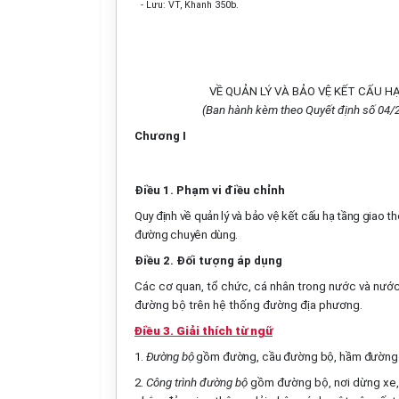
- Lưu: VT, Khanh 350b.
VỀ QUẢN LÝ VÀ BẢO VỆ KẾT CẤU 
(Ban hành kèm theo Quyết định số 04/
Chương I
Điều 1. Phạm vi điều chỉnh
Quy định về quản lý và bảo vệ kết cấu hạ tầng giao t
đường chuyên dùng.
Điều 2. Đối tượng áp dụng
Các cơ quan, tổ chức, cá nhân trong nước và nước 
đường bộ trên hệ thống đường địa phương.
Điều 3. Giải thích từ ngữ
1.
Đường bộ
gồm đường, cầu đường bộ,
hầm đường 
2.
Công trình đường bộ
gồm đường bộ, nơi dừng xe, đ