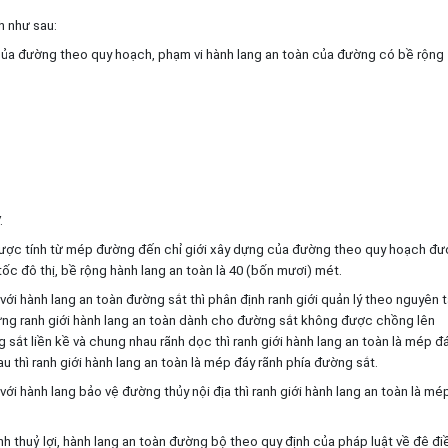
h như sau:
t của đường theo quy hoạch, phạm vi hành lang an toàn của đường có bề rộng
.
n được tính từ mép đường đến chỉ giới xây dựng của đường theo quy hoạch đ
c đô thị, bề rộng hành lang an toàn là 40 (bốn mươi) mét.
với hành lang an toàn đường sắt thì phân định ranh giới quản lý theo nguyên 
hưng ranh giới hành lang an toàn dành cho đường sắt không được chồng lên
ắt liền kề và chung nhau rãnh dọc thì ranh giới hành lang an toàn là mép đ
 thì ranh giới hành lang an toàn là mép đáy rãnh phía đường sắt.
với hành lang bảo vệ đường thủy nội địa thì ranh giới hành lang an toàn là mé
ình thuỷ lợi, hành lang an toàn đường bộ theo quy định của pháp luật về đê đi