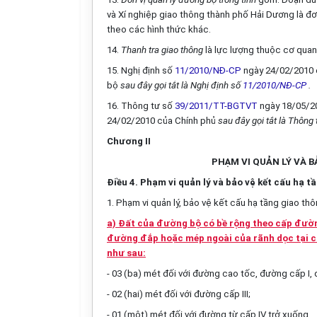
và Xí nghiệp giao thông thành phố Hải Dương là đơ
theo các hình thức khác.
14.
Thanh tra giao thông
là lực lượng thuộc cơ quan
15. Nghị định số
11/2010/NĐ-CP
ngày 24/02/2010 c
bộ
sau đây gọi tắt là Nghị định số
11/2010/NĐ-CP
.
16. Thông tư số
39/2011/TT-BGTVT
ngày 18/05/20
24/02/2010 của Chính phủ
sau đây gọi tắt là Thông
Chương II
PHẠM VI QUẢN LÝ VÀ 
Điều 4. Phạm vi quản lý và bảo vệ kết cấu hạ 
1. Phạm vi quản lý, bảo vệ kết cấu hạ tầng giao 
a) Đất của đường bộ có bề
rộng theo cấp đườ
đường đắp hoặc mép ngoài của rãnh dọc tại c
như sau:
- 03 (ba) mét đối với đường cao tốc, đường cấp I, 
- 02 (hai) mét đối với đường cấp III;
- 01 (một) mét đối với đường từ cấp IV trở xuống.