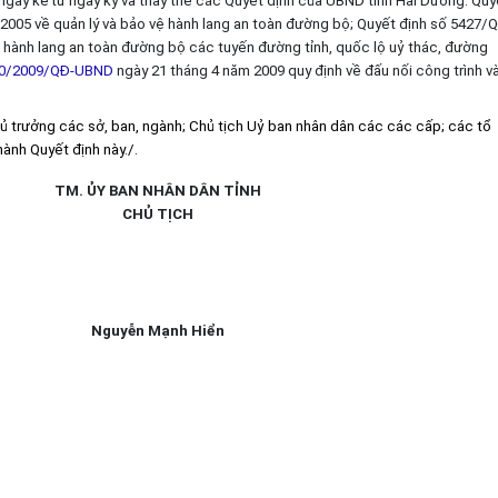
0 ngày kể từ ngày ký và thay thế các Quyết định của UBND tỉnh Hải Dương: Quy
005 về quản lý và bảo vệ hành lang an toàn đường bộ; Quyết định số 5427/
hành lang an toàn đường bộ các tuyến đường tỉnh, quốc lộ uỷ thác, đường
0/2009/QĐ-UBND
ngày 21 tháng 4 năm 2009 quy định về đấu nối công trình v
ủ trưởng các sở, ban, ngành; Chủ tịch Uỷ ban nhân dân các các cấp; các tổ
hành Quyết định này./.
TM. ỦY BAN NHÂN DÂN TỈNH
CHỦ TỊCH
Nguyễn Mạnh Hiển