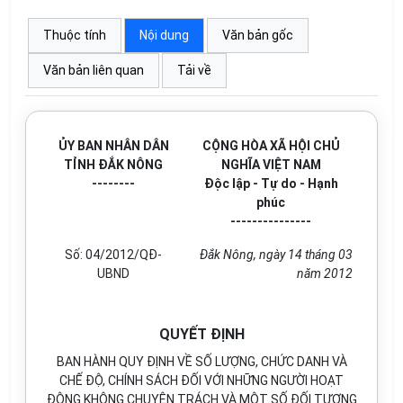
Thuộc tính
Nội dung
Văn bản gốc
Văn bản liên quan
Tải về
ỦY BAN NHÂN DÂN
CỘNG HÒA XÃ HỘI CHỦ
TỈNH ĐẮK NÔNG
NGHĨA VIỆT NAM
--------
Độc lập - Tự do - Hạnh
phúc
---------------
Số: 04/2012/QĐ-
Đắk Nông, ngày 14 tháng 03
UBND
năm 2012
QUYẾT ĐỊNH
BAN HÀNH QUY ĐỊNH VỀ SỐ LƯỢNG, CHỨC DANH VÀ
CHẾ ĐỘ, CHÍNH SÁCH ĐỐI VỚI NHỮNG NGƯỜI HOẠT
ĐỘNG KHÔNG CHUYÊN TRÁCH VÀ MỘT SỐ ĐỐI TƯỢNG