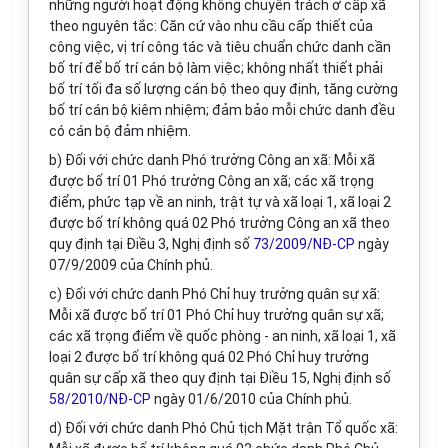
những người hoạt động không chuyên trách ở cấp xã
theo nguyên tắc: Căn cứ vào nhu cầu cấp thiết của
công việc, vị trí công tác và tiêu chuẩn chức danh cần
bố trí để bố trí cán bộ làm việc; không nhất thiết phải
bố trí tối đa số lượng cán bộ theo quy định, tăng cường
bố trí cán bộ kiêm nhiệm; đảm bảo mỗi chức danh đều
có cán bộ đảm nhiệm.
b) Đối với chức danh Phó trưởng Công an xã: Mỗi xã
được bố trí 01 Phó trưởng Công an xã; các xã trọng
điểm, phức tạp về an ninh, trật tự và xã loại 1, xã loại 2
được bố trí không quá 02 Phó trưởng Công an xã theo
quy định tại Điều 3, Nghị định số
73/2009/NĐ-CP
ngày
07/9/2009 của Chính phủ.
c) Đối với chức danh Phó Chỉ huy trưởng quân sự xã:
Mỗi xã được bố trí 01 Phó Chỉ huy trưởng quân sự xã;
các xã trọng điểm về quốc phòng - an ninh, xã loại 1, xã
loại 2 được bố trí không quá 02 Phó Chỉ huy trưởng
quân sự cấp xã theo quy định tại Điều 15, Nghị định số
58/2010/NĐ-CP
ngày 01/6/2010 của Chính phủ.
d) Đối với chức danh Phó Chủ tịch Mặt trận Tổ quốc xã: