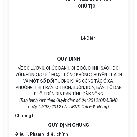
CHỦ TỊCH
Lê Diễn
QUY ĐỊNH
VỀ SỐ LƯỢNG, CHỨC DANH, CHẾ ĐỘ, CHÍNH SÁCH ĐỐI
VỚI NHỮNG NGƯỜI HOẠT ĐỘNG KHÔNG CHUYÊN TRÁCH
VÀ MỘT SỐ ĐỐI TƯỢNG KHÁC CÔNG TÁC Ở XÃ,
PHƯỜNG, THỊ TRẤN; Ở THÔN, BUÔN, BON, BẢN, TỔ DÂN
PHỐ TRÊN ĐỊA BÀN TỈNH ĐẮK NÔNG
(Ban hành kèm theo Quyết định số 04/2012/QĐ-UBND
ngày 14/03/2012 của UBND tỉnh Đắk Nông)
Chương I
QUY ĐỊNH CHUNG
Điều 1. Phạm vi điều chỉnh