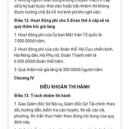
5. Những người hoạt động không chuyên trách ở cấp
xã bị kỷ luật buộc thôi việc hoặc bãi nhiệm thì không
được hưởng chế độ hỗ trợ kinh phí khi nghỉ việc.
Điều 12. Hoạt động phí cho 5 đoàn thể ở cấp xã và
quà thăm hỏi già làng
1. Hoạt động phí của Ủy ban Mặt trận Tổ quốc là
7.000.000đ/năm.
2. Hoạt động phí của các đoàn thể: Hội Cựu chiến binh,
Hội Nông dân, Hội Phụ nữ, Đoàn Thanh niên là
6.000.000đ/đoàn thể/năm.
3. Quà thăm hỏi già làng là 300.000đ/người/năm.
Chương IV
ĐIỀU KHOẢN THI HÀNH
Điều 13. Trách nhiệm thi hành
1. Giao Giám đốc Sở Nội vụ, Giám đốc Sở Tài chính theo
dõi, hướng dẫn, kiểm tra các huyện, thị xã; các xã,
phường, thị trấn thực hiện theo đúng nội dung của quy
định này.