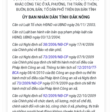
KHÁC CÔNG TÁC Ở XÃ, PHƯỜNG, THỊ TRẤN; Ở THÔN,
BUÔN, BON, BẢN, TỔ DÂN PHỐ TRÊN ĐỊA BÀN TỈNH
ỦY BAN NHÂN DÂN TỈNH ĐẮK NÔNG
Căn cứ Luật Tổ chức HĐND và UBND ngày 26/11/ 2003;
Căn cứ Luật ban hành văn bản quy phạm pháp luật của
HĐND, UBND ngày 03/12/2004;
Căn cứ Nghị định số
38/2006/NĐ-CP
ngày 17/4/2006
của Chính phủ về Bảo vệ dân phố;
Căn cứ Nghị định số
73/2009/NĐ-CP
ngày 07/9/2009
của Chính phủ quy định chi tiết thi hành một số điều của
Pháp lệnh Công an xã; Thông tư liên tịch số
12/2010/TT-
BCA
ngày 08/4/2010 của Bộ Công an quy định cụ thể thi
hành một số điều của Pháp lệnh Công an xã và Nghị định
số
73/2009/NĐ-CP
ngày 07/9/2009 quy định chi tiết thi
hành một số điều của Pháp lệnh Công an xã;
Căn cứ Nghị định số
92/2009/NĐ-CP
ngày 22/10/2009
của Chính phủ về chức danh, số lượng, một số chế độ,
chính sách đối với cán bộ, công chức ở xã, phường, thị trấn
và những người hoạt động không chuyên trách ở cấp xã;