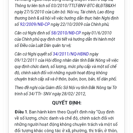
Thông tư liên tịch số 03/2010/TTLT-BNV-BTC-BLĐTB&XH
ngày 27/5/2010 của Liên bộ: Nội vụ, Tài chính, Lao động
thương binh & xã hội về việc hướng dẫn thực hiện Nghị định
số
92/2009/NĐ-CP
ngày 22/10/2009 của Chính phủ;
Căn cứ Nghị định số
58/2010/NĐ-CP
ngày 01/6/2010
của Chính phủ quy định chi tiết và hướng dẫn thi hành một
số Điều của Luật Dân quân tự vệ;
Căn cứ Nghị quyết số
34/2011/NQ-HĐND
ngày
09/12/2011 của Hội đồng nhân dân tỉnh Đắk Nông về việc
quy định chức danh, số lượng, mức phụ cấp và một số chế
độ, chính sách đối với những người hoạt động không
chuyên trách cấp xã và ở thôn, buôn, bon, bản, tổ dân phố;
Theo đề nghị của Giám đốc Sở Nội vụ tỉnh Đắk Nông tại Tờ
trình số 34/TTr- SNV ngày 28/02/ 2012,
QUYẾT ĐỊNH:
Điều 1.
Ban hành kèm theo Quyết định này “Quy định
về số lượng, chức danh và chế độ, chính sách đối với
những người hoạt động không chuyên trách và một số
đối tượng khác công tác ở xã, phường, thị trấn; ở thôn,