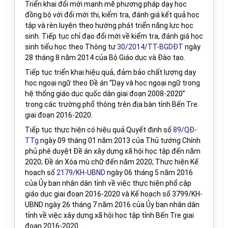
Triển khai đổi mới
mạnh mẽ phương pháp dạy
học
đồng bộ với đổi mới thi, kiểm tra, đánh giá
kết quả học
tập và rèn luyện
theo hướng phát triển năng lực học
sinh.
Tiếp tục chỉ đạo đổi mới
về kiểm tra,
đánh giá học
sinh tiểu học
theo
Thông tư
30/2014/TT-BGDĐT
ngày
28 tháng 8 năm 2014 của Bộ Giáo dục và Đào tạo
.
Tiếp tục triển khai hiệu quả, đảm bảo chất lượng
dạy
học ngoại ngữ
theo Đề án “Dạy và học ngoại ngữ trong
hệ thống giáo dục quốc dân giai đoạn 2008-2020”
trong các trường phổ thông trên địa bàn tỉnh Bến Tre
giai đoạn 2016-2020.
Tiếp tục thực hiện có hiệu quả Quyết định số
89/QĐ-
TTg
ngày 09 tháng 01 năm 2013 của Thủ tướng Chính
phủ phê duyệt Đề án xây dựng xã hội học tập đến năm
2020
;
Đề án Xóa mù chữ đến năm 2020; Thực hiện
Kế
hoạch số
2179/KH-UBND
ngày 06 tháng 5 năm 2016
của Ủy ban nhân dân tỉnh về việc thực hiện phổ cập
giáo dục giai đoạn 2016-2020 và Kế hoạch số 3799/KH-
UBND ngày 26 tháng 7 năm 2016 của Ủy ban nhân dân
tỉnh về việc xây dựng xã hội học tập tỉnh Bến Tre giai
đoạn 2016-2020.