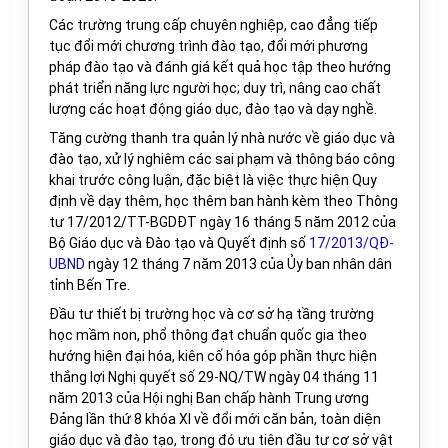
Các trường trung cấp chuyên nghiệp, cao đẳng tiếp
tục
đổi mới chương trình đào tạo, đổi mới phương
pháp đào tạo và đánh giá kết quả học tập theo hướng
phát triển năng lực người học
; duy trì, nâng cao chất
lượng các hoạt động giáo dục, đào tạo và dạy nghề.
Tăng cường thanh tra quản lý nhà nước về giáo dục và
đào tạo, xử lý nghiêm các sai phạm và thông báo công
khai trước công luận
, đặc biệt là
việc thực hiện
Quy
định về dạy thêm, học thêm ban hành kèm
theo
Thông
tư 17
/2012/TT-BGDĐT ngày 16 tháng 5 năm 2012 của
Bộ Giáo dục và Đào tạo và Quyết định số
17/2013/QĐ-
UBND
ngày 12 tháng 7 năm 2013 của Ủy ban nhân dân
tỉnh Bến Tre.
Đầu tư thiết bị trường học và cơ sở hạ tầng trường
học mầm non, phổ thông đạt chuẩn quốc gia theo
hướng hiện đại hóa, kiên cố hóa góp phần thực hiện
thắng lợi Nghị quyết số 29-NQ/TW ngày 04 tháng 11
năm 2013 của Hội nghị Ban chấp hành Trung ương
Đảng lần thứ 8 khóa XI về đổi mới căn bản, toàn diện
giáo dục và đào tạo, trong đó ưu tiên đầu tư cơ sở vật