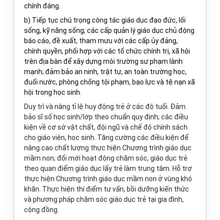
chính đáng.
b
)
Tiếp tục chú trọng công tác giáo dục đạo đức, lối
sống, kỹ năng sống; c
ác cấp quản lý giáo dục chủ động
báo cáo, đề xuất, tham mưu với các cấp ủy đảng,
chính quyền, phối hợp với các tổ chức chính trị, xã hội
trên địa bàn để xây dựng môi trường sư phạm lành
mạnh; đảm bảo an ninh, trật tự, an toàn trường học
,
đuối nước,
phòng chống tội phạm, bạo lực
và
tệ nạn xã
hội trong học sinh.
Duy trì và nâng tỉ lệ huy động trẻ ở các độ tuổi. Đảm
bảo sĩ số học sinh/lớp theo chuẩn quy định; các điều
kiện về cơ sở vật chất, đội ngũ và chế độ chính sách
cho giáo viên, học sinh. Tăng cường các điều kiện để
nâng cao chất lượng thực hiện Chương trình giáo dục
mầm non; đổi mới hoạt động chăm sóc, giáo dục trẻ
theo quan điểm giáo dục lấy trẻ làm trung tâm. Hỗ trợ
thực hiện Chương trình giáo dục mầm non ở vùng khó
khăn. Thực hiện thí điểm tư vấn, bồi dưỡng kiến thức
và phương pháp chăm sóc giáo dục trẻ tại gia đình,
cộng đồng.