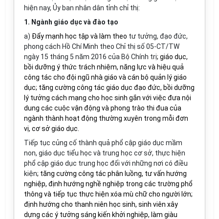
hiện nay, Ủy ban nhân dân tỉnh chỉ thị:
1
.
Ngành giáo dục và đào tạo
a)
Đẩy mạnh học tập và làm theo
tư tưởng, đạo đức,
phong cách Hồ Chí Minh theo Chỉ thị số 05-CT/TW
ngày 15 tháng 5 năm 2016 của Bộ Chính trị
;
giáo dục,
bồi dưỡng ý thức trách nhiệm, năng lực và hiệu quả
công tác cho đội ngũ nhà giáo và cán bộ quản lý giáo
dục; t
ăng cường công tác giáo dục đạo đức, bồi dưỡng
lý tưởng cách mạng cho học sinh
gắn với việc đ
ưa nội
dung các cuộc vận động và phong trào thi đua của
ngành thành hoạt động thường xuyên trong mỗi đơn
vị, cơ sở giáo dục.
Tiếp tục củng cố thành quả phổ cập giáo dục mầm
non, giáo dục tiểu học và trung học cơ sở, thực hiện
phổ cập giáo dục trung học đối với những nơi có điều
kiện
; tăng cường công tác phân luồng, tư vấn hướng
nghiệp, định hướng nghề nghiệp trong các trường phổ
thông và tiếp tục thực hiện xóa mù chữ cho người lớn;
định hướng cho thanh niên học sinh, sinh viên xây
dựng các ý tưởng sáng kiến khởi nghiệp, làm giàu