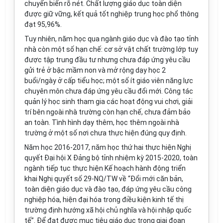
chuyển biến rõ nét. Chất lượng giáo dục toàn diện
được giữ vững, kết quả tốt nghiệp trung học phổ thông
đạt 95,96%.
Tuy nhiên, năm học qua ngành giáo dục và đào tạo tỉnh
nhà còn một số hạn chế: cơ sở vật chất trường lớp tuy
được tập trung đầu tư nhưng chưa đáp ứng yêu cầu
gửi trẻ ở bậc mầm non và mở rộng dạy học 2
buổi/ngày ở cấp tiểu học; một số ít giáo viên năng lực
chuyên môn chưa đáp ứng yêu cầu đổi mới. Công tác
quản lý học sinh tham gia các hoạt động vui chơi, giải
trí bên ngoài nhà trường còn hạn chế, chưa đảm bảo
an toàn. Tình hình dạy thêm, học thêm ngoài nhà
trường ở một số nơi chưa thực hiện đúng quy định.
Năm học 2016-2017, năm học thứ hai thực hiện Nghị
quyết Đại hội X Đảng bộ tỉnh nhiệm kỳ 2015-2020, toàn
ngành tiếp tục thực hiện Kế hoạch hành động triển
khai Nghị quyết số 29-NQ/TW về “Đổi mới căn bản,
toàn diện giáo dục và đào tạo, đáp ứng yêu cầu công
nghiệp hóa, hiện đại hóa trong điều kiện kinh tế thị
trường định hướng xã hội chủ nghĩa và hội nhập quốc
tế”. Để đạt được mục tiêu giáo dục trong giai đoạn