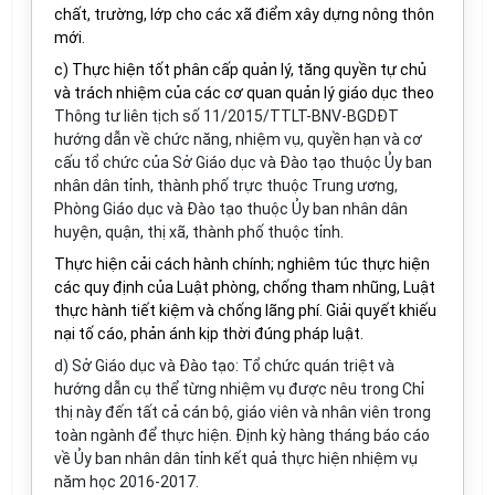
chất, trường, lớp cho các xã điểm xây dựng nông thôn
mới.
c)
Thực hiện tốt
phân cấp quản lý, tăng quyền tự chủ
và trách nhiệm của các cơ quan quản lý giáo dục
theo
Thông tư liên tịch số 11/2015/TTLT-BNV-BGDĐT
hướng dẫn về chức năng, nhiệm vụ, quyền hạn và cơ
cấu tổ chức của Sở
Giáo
dục và Đào tạo
thuộc
Ủy ban
nhân dân
tỉnh, thành phố trực thuộc Trung ương,
Phòng
Giáo dục và Đào tạo
thuộc
Ủy ban nhân dân
huyện, quận, thị xã, thành phố thuộc tỉnh
.
Thực hiện cải cách hành chính; nghiêm túc thực hiện
các quy định của Luật phòng, chống tham nhũng, Luật
thực hành tiết kiệm và chống lãng phí. Giải quyết khiếu
nại tố cáo, phản ánh kịp thời đúng pháp luật.
d) Sở Giáo dục và Đào tạo: Tổ chức quán triệt và
hướng dẫn cụ thể từng nhiệm vụ được nêu trong Chỉ
thị này đến tất cả cán bộ, giáo viên và nhân viên trong
toàn ngành để thực hiện. Định kỳ hàng tháng báo cáo
về Ủy ban nhân dân tỉnh kết quả thực hiện nhiệm vụ
năm học 20
1
6
-201
7
.