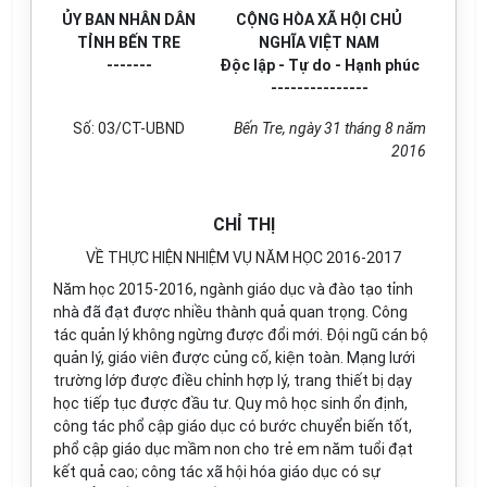
ỦY BAN NHÂN DÂN
CỘNG HÒA XÃ HỘI CHỦ
TỈNH BẾN TRE
NGHĨA VIỆT NAM
-------
Độc lập - Tự do - Hạnh phúc
---------------
Số: 03/CT-UBND
Bến Tre, ngày 31 tháng 8 năm
2016
CHỈ THỊ
VỀ THỰC HIỆN NHIỆM VỤ NĂM HỌC 2016-2017
Năm học 2015-2016, ngành giáo dục và đào tạo tỉnh
nhà đã đạt được nhiều thành quả quan trọng. Công
tác quản lý không ngừng được đổi mới. Đội ngũ cán bộ
quản lý, giáo viên được củng cố, kiện toàn. Mạng lưới
trường lớp được điều chỉnh hợp lý, trang thiết bị dạy
học tiếp tục được đầu tư. Quy mô học sinh ổn định,
công tác phổ cập giáo dục có bước chuyển biến tốt,
phổ cập giáo dục mầm non cho trẻ em năm tuổi đạt
kết quả cao; công tác xã hội hóa giáo dục có sự