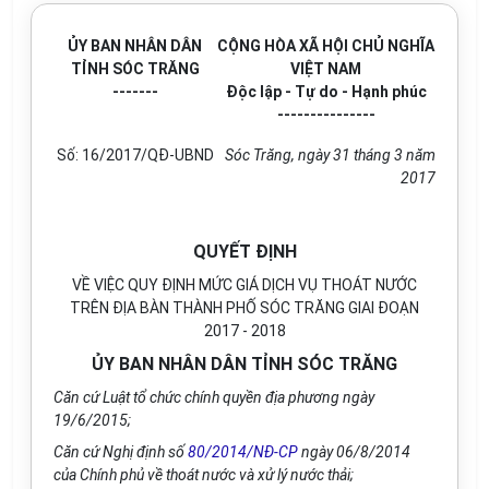
ỦY BAN NHÂN DÂN
CỘNG HÒA XÃ HỘI CHỦ NGHĨA
TỈNH SÓC TRĂNG
VIỆT NAM
-------
Độc lập - Tự do - Hạnh phúc
---------------
Số: 16/2017/QĐ-UBND
Sóc Trăng, ngày 31 tháng 3 năm
2017
QUYẾT ĐỊNH
VỀ VIỆC QUY ĐỊNH MỨC GIÁ DỊCH VỤ THOÁT NƯỚC
TRÊN ĐỊA BÀN THÀNH PHỐ SÓC TRĂNG GIAI ĐOẠN
2017 - 2018
ỦY BAN NHÂN DÂN TỈNH SÓC TRĂNG
Căn cứ Luật tổ chức chính quyền địa phương ngày
19/6/2015;
Căn cứ Nghị định số
80/2014/NĐ-CP
ngày 06/8/2014
của Chính phủ về thoát nước và xử lý nước thải;