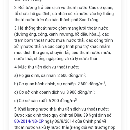
2. Đối tượng trả tiền dịch vụ thoát nước: Các cơ quan,
tổ chức, hộ gia đình, cá nhân có xả nước vào hệ thống
thoát nước trên địa bàn thành phố Sóc Trăng.
3. Hệ thống thoát nước gồm mạng lưới thoát nước
(đường ống, cống, kênh, mương, hồ điều hòa...), các
trạm bơm thoát nước mưa, nước thải, các công trình
xử lý nước thải và các công trình phụ trợ khác nhằm
mục đích thu gom, chuyển tải, tiêu thoát nước mưa,
nước thải, chống ngập úng và xử lý nước thải.
4. Mức thu tiền dịch vụ thoát nước:
3
a) Hộ gia đình, cá nhân: 2.600 đồng/m
;
3
b) Cơ quan hành chính, sự nghiệp: 2.600 đồng/m
;
3
c) Cơ sở kinh doanh dịch vụ: 3.900 đồng/m
;
3
d) Cơ sở sản xuất: 5.200 đồng/m
.
5. Khối lượng nước thải thu tiền dịch vụ thoát nước:
Được xác định theo quy định tại Điều 39 Nghị định số
80/2014/NĐ-CP
ngày 06/8/2014 của Chính phủ về
thoát nước và xử lý nước thải (riêng đối với trường hợp