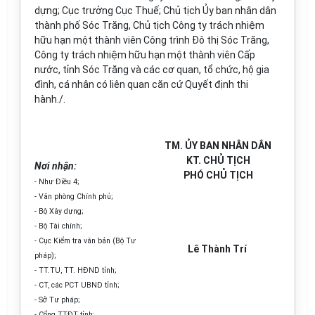
dựng; Cục trưởng Cục Thuế; Chủ tịch Ủy ban nhân dân
thành phố Sóc Trăng, Chủ tịch Công ty trách nhiệm
hữu hạn một thành viên Công trình Đô thị Sóc Trăng,
Công ty trách nhiệm hữu hạn một thành viên Cấp
nước, tỉnh Sóc Trăng và các cơ quan, tổ chức, hộ gia
đình, cá nhân có liên quan căn cứ Quyết định thi
hành./.
TM. ỦY BAN NHÂN DÂN
KT. CHỦ TỊCH
Nơi nhận:
PHÓ CHỦ TỊCH
- Như Điều 4;
- Văn phòng Chính phủ;
- Bộ Xây dựng;
- Bộ Tài chính;
- Cục Kiểm tra văn bản (Bộ Tư
Lê Thành Trí
pháp);
- TT.TU, TT. HĐND tỉnh;
- CT, các PCT UBND tỉnh;
- Sở Tư pháp;
- Cổng TTĐT tỉnh;