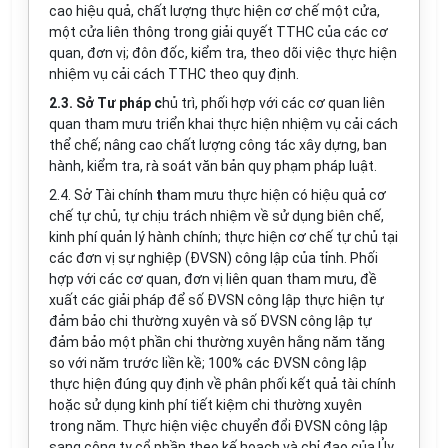
cao hiệu quả, chất lượng thực hiện cơ chế một cửa,
một cửa liên thông trong giải quyết TTHC của các cơ
quan, đơn vị; đôn đốc, kiểm tra, theo dõi việc thực hiện
nhiệm vụ cải cách TTHC theo quy định.
2.3.
Sở Tư pháp c
hủ trì, phối hợp với các cơ quan liên
quan tham mưu
triển khai thực hiện nhiệm vụ cải cách
thể chế
;
nâng cao chất lượng công tác xây dựng, ban
hành
,
kiểm tra,
rà soát
văn bản quy phạm pháp luật
.
2.4.
Sở Tài chính
t
ham mưu thực hiện có hiệu quả cơ
chế tự chủ, tự chịu trách nhiệm về sử dụng biên chế,
kinh phí quản lý hành chính; thực hiện cơ chế tự chủ tại
các đơn vị sự nghiệp (ĐVSN) công lập của tỉnh.
Phối
hợp với các cơ quan, đơn vị liên quan tham mưu, đề
xuất các giải pháp để số ĐVSN công lập thực hiện tự
đảm bảo chi thường xuyên và số ĐVSN công lập tự
đảm bảo một phần chi thường xuyên hằng năm tăng
so với năm trước liền kề; 100% các ĐVSN công lập
thực hiện đúng quy định về phân phối kết quả tài chính
hoặc sử dụng kinh phí tiết kiệm chi thường xuyên
trong năm. Thực hiện việc chuyển đổi ĐVSN công lập
sang công ty cổ phần theo kế hoạch và chỉ đạo của Ủy