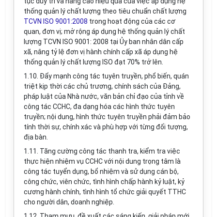
tục
d
uy trì và nâng cao hiệu quả của việc áp dụng
hệ
thống quản lý chất lượng theo tiêu chuẩn chất lượng
TCVN ISO 9001:2008
trong hoạt động của các cơ
quan
, đơn vị; m
ở rộng áp dụng hệ thống quản lý chất
lượng
TCVN ISO 9001: 2008
tại Ủy ban nhân dân cấp
xã, nâng tỷ lệ đơn vị hành chính cấp xã áp dụng hệ
thống quản lý chất lượng ISO đạt 70% trở lên.
1.10. Đẩy mạnh công tác tuyên truyền, phổ biến, quán
triệt kịp thời các chủ trương, chính sách của Đảng,
pháp luật của Nhà nước, văn bản chỉ đạo của tỉnh về
công tác CCHC,
đa dạng hóa các hình thức tuyên
truyền;
nội dung, hình thức tuyên truy
ề
n phải đảm bảo
tính thời sự, chính xác và phù hợp với từng đối tượng,
địa bàn
.
1.11. Tăng cường công tác thanh tra, kiểm tra việc
thực hiện nhiệm vụ CCHC với nội dung trọng tâm là
công tác tuyển dụng, bổ nhiệm và sử dụng cán bộ,
công chức, viên chức, tình hình chấp hành kỷ luật, kỷ
cương hành chính, tình hình tổ chức giải quyết TTHC
cho người dân, doanh nghiệp.
1
.12. Tham mưu, đề xuất các sáng kiến, giải pháp mới