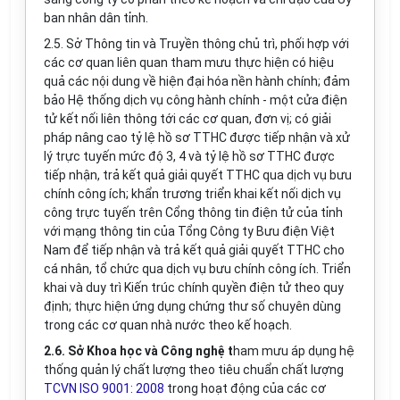
ban nhân dân tỉnh.
2.5. Sở Thông tin và Truyền thông
chủ trì, phối hợp với
các cơ quan liên quan tham mưu thực hiện có hiệu
quả các nội dung về hiện đại hóa nền hành chính; đảm
bảo
Hệ thống dịch vụ công hành chính - một cửa điện
tử kết nối liên thông tới các cơ quan, đơn vị;
có giải
pháp nâng cao tỷ lệ hồ sơ TTHC được tiếp nhận và xử
lý trực tuyến mức độ 3, 4 và tỷ lệ hồ sơ TTHC được
tiếp nhận, trả kết quả giải quyết TTHC qua dịch vụ bưu
chính công ích
; khẩn trương triển khai kết nối dịch vụ
công trực tuyến trên Cổng thông tin điện tử của tỉnh
với mạng thông tin của Tổng Công ty Bưu điện Việt
Nam để tiếp nhận và trả kết quả giải quyết TTHC cho
cá nhân, tổ chức qua dịch vụ bưu chính công ích.
T
riển
khai và duy trì Kiến trúc chính quyền điện tử theo quy
định
; thực hiện ứng dụng chứng thư số chuyên dùng
trong các cơ quan nhà nước theo kế hoạch.
2.6.
Sở Khoa học và Công nghệ t
ham mưu
áp dụng hệ
thống quản lý chất lượng theo tiêu chuẩn chất lượng
TCVN ISO 9001: 2008
trong hoạt động của các cơ