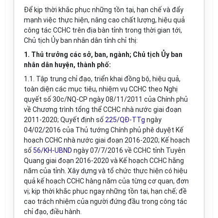
Để kịp thời khắc phục những tồn tại, hạn chế và đẩy
mạnh việc thực hiện, nâng cao chất lượng, hiệu quả
công tác CCHC trên địa bàn tỉnh trong thời gian tới,
Chủ tịch Ủy ban nhân dân tỉnh chỉ thị:
1. Thủ trưởng các sở, ban, ngành; Chủ tịch Ủy ban
nhân dân huyện, thành phố:
1.1.
Tập trung chỉ đạo, triển khai đồng bộ,
hiệu quả,
toàn diện
các mục tiêu, nhiệm vụ CCHC theo Nghị
quyết số 30c/NQ-CP ngày 08/11/2011 của Chính phủ
về Chương trình tổng thể CCHC nhà nước giai đoạn
2011-2020; Quyết định số
225/QĐ-TTg
ngày
04/02/2016 của Thủ tướng Chính phủ phê duyệt Kế
hoạch CCHC nhà nước giai đoạn 2016-2020; Kế hoạch
số
56/KH-UBND
ngày 07/7/2016 về CCHC tỉnh Tuyên
Quang giai đoạn 2016-2020 và Kế hoạch CCHC hằng
năm của tỉnh
. Xây dựng và tổ chức thực hiện
có hiệu
quả
kế hoạch
CCHC
hàng năm của từng cơ quan, đơn
vị
; kị
p thời khắc phục ngay những tồn tại, hạn chế; đề
cao trách nhiệm của người đứng đầu trong công tác
chỉ đạo, điều hành.