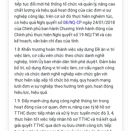
tiếp tục đổi mới hệ thống tổ chức và quản lý, nâng cao
chất lượng và hiệu quả hoạt động của các đơn vị sự
nghiệp công lập; trên cơ sở đó thực hiện nghiêm túc,
có hiệu quả Nghị quyết số
08/NQ-CP
ngày 24/01/2018
của Chính phủ ban hành Chương trình hành động của
Chính phủ thực hiện Nghị quyết số 19-NQ/TW và các
kế hoạch, văn bản chỉ đạo của tỉnh.
1.8. Khẩn trương hoàn thành việc xây dựng Đề án vị trí
việc làm, cơ cấu viên chức theo chức danh nghề
nghiệp, trình Ủy ban nhân dân tỉnh phê duyệt. Đảm bảo
bố trí, sử dụng đúng vị trí việc làm, cơ cấu ngạch công
chức và chức danh nghề nghiệp viên chức gắn với
thực hiện sắp xếp tổ chức bộ máy, quy hoạch mạng
lưới đơn vị sự nghiệp theo hướng tinh gọn, hoạt động
hiệu lực, hiệu quả.
1.9. Đẩy mạnh ứng dụng công nghệ thông tin
trong
hoạt động của cơ quan, đơn vị
; nâng cao tỷ lệ hồ sơ
TTHC được tiếp nhận và xử lý trực tuyến mức độ 3, 4;
thực hiện tốt việc tiếp nhận hồ sơ TTHC và trả kết quả
giải quyết TTHC qua dịch vụ bưu chính công ích;
tiếp