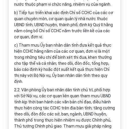
nước thuộc phạm vi chức năng, nhiệm vụ của ngành.
b) Tiếp tục triển khai xác định Chỉ số CCHC của các cơ
quan chuyên môn, cơ quan quản lý nhà nước thuộc
UBND tỉnh; UBND huyện, thành phố; định kỳ Quý II hằng
năm công bố Chỉ số CCHC năm trước liền kề của các
cơ quan, đơn vị.
c) Tham mưu Ủy ban nhân dân tỉnh đưa kết quả thực
hiện CCHC hằng năm của các cơ quan, đơn vị là một
trong những tiêu chí để bình xét thi đua, khen thưởng
cho tập thể và cá nhân;
theo dõi, đôn đốc, t
ổng hợp,
báo cáo
định kỳ hoặc đột xuất kết quả thực
hiện
Chỉ
thị này với Bộ Nội vụ, Ủy ban nhân dân tỉnh theo quy
định.
2.2.
Văn phòng Ủy ban nhân dân tỉnh chủ trì, phối hợp
với Sở Nội vụ, các cơ quan liên quan tham mưu UBND
tỉnh kịp thời ban hành các văn bản chỉ đạo, điều hành
thực hiện công tác CCHC trên địa bàn tỉnh; t
ăng cường
theo dõi, đôn đốc các sở, ban, ngành, UBND huyện,
thành phố trong thực hiện nhiệm vụ được Chính phủ,
Thủ tướng Chính phủ giao. Tham mưu giải pháp nâng