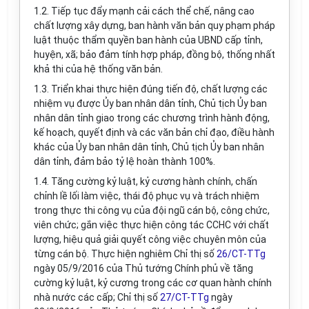
1.2. Tiếp tục đẩy mạnh cải cách thể chế, nâng cao
chất lượng xây dựng, ban hành văn bản quy phạm pháp
luật thuộc thẩm quyền ban hành của UBND cấp tỉnh,
huyện, xã; bảo đảm tính hợp pháp, đồng bộ, thống nhất
khả thi của hệ thống văn bản.
1.3. Triển khai thực hiện đúng tiến độ, chất lượng các
nhiệm vụ được Ủy ban nhân dân tỉnh, Chủ tịch Ủy ban
nhân dân tỉnh giao t
rong các chương trình hành động,
kế hoạch, quyết định và các
văn
bản chỉ đạo, điều hành
khác của
Ủy ban nhân dân tỉnh, Chủ tịch Ủy ban nhân
dân
tỉnh,
đảm bảo tỷ lệ hoàn thành 100%.
1.4. T
ăng cường kỷ luật, kỷ cương hành chính, chấn
chỉnh lề lối làm việc, thái độ phục vụ và trách nhiệm
trong thực thi công vụ của đội ngũ cán bộ, công chức,
viên chức;
gắn việc thực hiện công tác CCHC với chất
lượng, hiệu quả giải quyết công việc chuyên môn của
từng cán bộ.
Thực hiện nghiêm
Chỉ thị số
26/CT-TTg
ngày 05/9/2016 của Thủ tướng Chính phủ về tăng
cường kỷ luật, kỷ cương trong các cơ quan hành chính
nhà nước các cấp; Chỉ thị số
27/CT-TTg
ngày