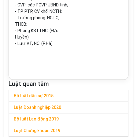
-
CVP
; các
PCVP UBND tỉnh
;
- TP, PTP, CV khối NCTH;
- Trưởng phòng: HCTC,
THCB;
- Phòng KSTTHC; (Đ/c
Huyền)
- Lưu: VT, NC
. (P.Hà)
Luật quan tâm
Bộ luật dân sự 2015
Luật Doanh nghiệp 2020
Bộ luật Lao động 2019
Luật Chứng khoán 2019