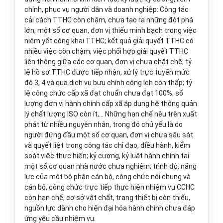
chính, phục vụ người dân và doanh nghiệp: Công tác
cải cách TTHC còn chậm, chưa tạo ra những đột phá
lớn, một số cơ quan, đơn vị thiếu minh bạch trong việc
niêm yết công khai TTHC; kết quả giải quyết TTHC có
nhiều việc còn chậm; việc
phối hợp giải quyết
TTHC
liên thông giữa các cơ quan, đơn vị chưa
chặt chẽ
;
tỷ
lệ hồ sơ TTHC được tiếp nhận, xử lý trực tuyến mức
độ 3, 4 và qua dịch vụ bưu chính công ích còn thấp; tỷ
lệ công chức cấp xã đạt chuẩn chưa đạt 100%; số
lượng đơn vị hành chính cấp xã áp dụng hệ thống quản
lý chất lượng ISO còn ít,...
Những hạn chế nêu trên xuất
phát từ nhiều nguyên nhân, trong đó c
hủ yếu là do
người đứng đầu một số cơ quan, đơn vị chưa sâu sát
và quyết liệt trong công tác chỉ đạo, điều hành, kiểm
soát việc thực hiện; kỷ cương, kỷ luật hành chính tại
một số cơ quan nhà nước chưa nghiêm; trình độ, năng
lực của một bộ phận cán bộ, công chức nói chung và
cán bộ, công chức trực tiếp thực hiện nhiệm vụ CCHC
còn hạn chế; cơ sở vật chất, trang thiết bị còn thiếu,
nguồn lực dành cho hiện đại hóa hành chính chưa đáp
ứng yêu cầu nhiệm vụ.