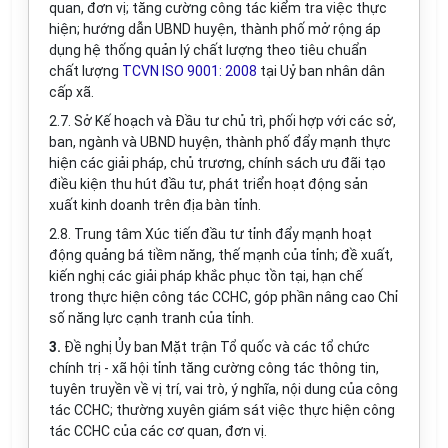
quan
, đơn vị; tăng cường công tác kiểm tra việc thực
hiện; hướng dẫn UBND huyện, thành phố mở rộng áp
dụng hệ thống quản lý chất lượng
theo tiêu chuẩn
chất lượng
TCVN ISO 9001: 2008
tại Uỷ ban nhân dân
cấp xã.
2.7.
Sở Kế hoạch và Đầu tư
c
hủ trì, phối hợp với các sở,
ban, ngành và UBND huyện, thành phố đẩy mạnh thực
hiện các giải pháp, chủ trương, chính sách ưu đãi tạo
điều kiện thu hút đầu tư, phát triển hoạt động sản
xuất kinh doanh trên địa bàn tỉnh.
2.8.
Trung tâm Xúc tiến đầu tư tỉnh đẩy mạnh hoạt
động quảng bá tiềm năng, thế mạnh của tỉnh; đề xuất,
kiến nghị các giải pháp khắc phục tồn tại, hạn chế
trong thực hiện công tác CCHC, góp phần nâng cao Chỉ
số năng lực cạnh tranh của tỉnh.
3.
Đề nghị
Ủy ban Mặt trận Tổ quốc và các tổ chức
chính trị - xã hội tỉnh tăng cường công tác thông tin,
tuyên truyền về vị trí, vai trò, ý nghĩa, nội dung của công
tác CCHC; thường xuyên giám sát việc thực hiện công
tác CCHC của các cơ quan, đơn vị.