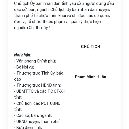
Chủ tịch Ủy ban nhân dân tỉnh yêu cầu người đứng đầu
các sở, ban, ngành; Chủ tịch Ủy ban nhân dân huyện,
thành phố tổ chức triển khai và chỉ đạo các cơ quan,
đơn vị, tổ chức thuộc phạm vi quản lý thực hiện
nghiêm Chỉ thị này./.
CHỦ TỊCH
Nơi nhận:
- Văn phòng Chính phủ;
- Bộ Nội vụ;
-
Thường trực Tỉnh ủy
; báo
Phạm Minh Huấn
cáo
- Thường trực
HĐND tỉnh;
- UBMTTQ và các TC CT-XH
tỉnh;
- Chủ tịch, các PCT UBND
tỉnh;
- Các
s
ở,
b
an, ngành;
- UBND huyện, thành phố;
- Bưu điện tỉnh;