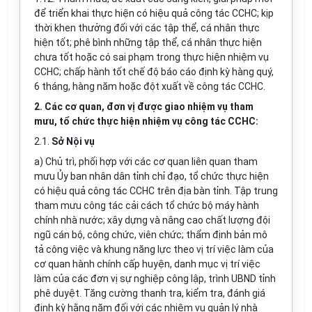
để triển khai thực hiện có hiệu quả công tác CCHC; kịp
thời khen thưởng đối với các tập thể, cá nhân thực
hiện tốt; phê bình những tập thể, cá nhân thực hiện
chưa tốt hoặc có sai phạm trong thực hiện nhiệm vụ
CCHC; chấp hành tốt chế độ báo cáo định kỳ hàng quý,
6 tháng, hàng năm hoặc đột xuất về công tác CCHC.
2. Các cơ quan, đơn vị được giao nhiệm vụ tham
mưu, tổ chức thực hiện nhiệm vụ công tác CCHC:
2.1.
Sở Nội vụ
a) Chủ trì, phối hợp với các cơ quan liên quan tham
mưu Ủy ban nhân dân tỉnh chỉ đạo, tổ chức thực hiện
có hiệu quả công tác CCHC trên địa bàn tỉnh. Tập trung
tham mưu công tác cải cách tổ chức bộ máy hành
chính nhà nước; xây dựng và nâng cao chất lượng đội
ngũ cán bộ, công chức, viên chức; thẩm định
bản mô
tả công việc và khung năng lực theo vị trí việc làm
của
cơ quan hành chính cấp huyện, danh mục vị trí việc
làm của các đơn vị sự nghiệp công lập, trình UBND tỉnh
phê duyệt. Tăng cường thanh tra, kiểm tra, đánh giá
định kỳ hằng năm đối với các nhiệm vụ quản lý nhà