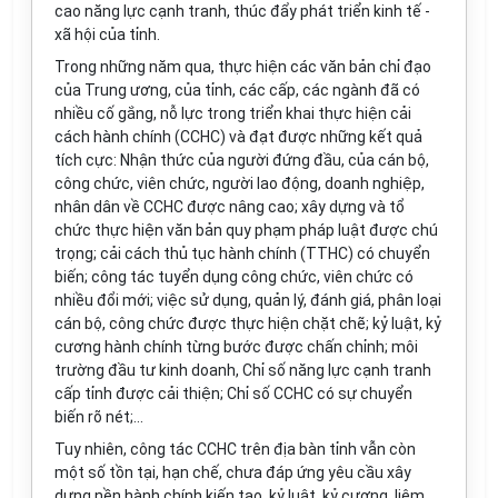
cao năng lực cạnh tranh, thúc đẩy phát triển kinh tế -
xã hội của tỉnh.
Trong những năm qua, thực hiện các văn bản chỉ đạo
của Trung ương, của tỉnh, các cấp, các ngành đã có
nhiều cố gắng, nỗ lực trong triển khai thực hiện cải
cách hành chính (CCHC) và đạt được những kết quả
tích cực: Nhận thức của người đứng đầu, của cán bộ,
công chức, viên chức, người lao động, doanh nghiệp,
nhân dân về CCHC được nâng cao; xây dựng và tổ
chức thực hiện văn bản quy phạm pháp luật được chú
trọng; cải cách thủ tục hành chính (TTHC) có chuyển
biến; công tác tuyển dụng công chức, viên chức có
nhiều đổi mới; việc sử dụng, quản lý, đánh giá, phân loại
cán bộ, công chức được thực hiện chặt chẽ; kỷ luật, kỷ
cương hành chính từng bước được chấn chỉnh; môi
trường đầu tư kinh doanh, Chỉ số năng lực cạnh tranh
cấp tỉnh được cải thiện; Chỉ số CCHC có sự chuyển
biến rõ nét;...
Tuy nhiên, công tác CCHC trên địa bàn tỉnh vẫn còn
một số tồn tại, hạn chế, chưa đáp ứng yêu cầu xây
dựng nền hành chính kiến tạo, kỷ luật, kỷ cương, liêm