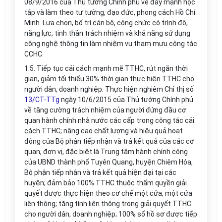
08/9/2016 của Thủ tướng Chính phủ về đẩy mạnh học
tập và làm theo tư tưởng, đạo đức, phong cách Hồ Chí
Minh
. Lựa chọn, bố trí cán bộ, công chức có trình độ,
năng lực, tinh thần trách nhiệm và khả năng sử dụng
công nghệ thông tin làm nhiệm vụ tham mưu công tác
CCHC.
1.5. Tiếp tục cải cách mạnh mẽ TTHC, rút ngắn thời
gian, giảm tối thiểu 30% thời gian thực hiện TTHC cho
người dân, doanh nghiệp. Thực hiện nghiêm Chỉ thị số
13/CT-TTg
ngày 10/6/2015 của Thủ tướng Chính phủ
về tăng cường trách nhiệm của người đứng đầu cơ
quan hành chính nhà nước các cấp trong công tác cải
cách TTHC; nâng cao chất lượng và hiệu quả hoạt
động của Bộ phận tiếp nhận và trả kết quả của các cơ
quan, đơn vị, đặc biệt là Trung tâm hành chính công
của UBND thành phố Tuyên Quang, huyện Chiêm Hóa,
Bộ phận tiếp nhận và trả kết quả hiện đại tại các
huyện;
đảm bảo
100% TTHC thuộc thẩm quyền giải
quyết được thực hiện theo cơ chế một cửa, một cửa
liên thông; tăng tính liên thông trong giải quyết TTHC
cho người dân, doanh nghiệp;
100% số hồ sơ được tiếp