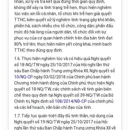
nhận, xử lý và trả kết quả đúng thời gian quy định,
không để xảy ra tình trạng trễ h
ẹ
n
, t
hực hiện nghiêm
túc việc xin lỗi cá nhân, tổ chức khi trễ hẹn giải quyết
TTHC; kiên quyết xử lý nghiêm tình trạng gây khó khăn,
phiền hà, sách nhiễu cho tổ chức, công dân;
p
hấn đấu
mức độ hài lòng của người dân, tổ chức đối với sự
phục vụ của cơ quan hành chính trên địa bàn tỉnh đạt
80% trở lên; thực hiện niêm yết công khai, minh bạch
TTHC theo đúng quy định.
1.6. Thực hiện nghiêm túc và có hiệu quả
Nghị quyết
số 18-NQ/TW ngày 25/10/2017 của Hội nghị lần thứ
sáu Ban Chấp hành Trung ương Khóa XII, Nghị quyết số
10/NQ-CP
ngày 03/02/2018 của Chính phủ ban hành
Chương trình hành động của Chính phủ thực hiện Nghị
quyết số 18-NQ/TW, các chính sách về tinh giản biên
chế theo quy định tại Nghị quyết số 39-NQ/TW của Bộ
Chính trị, Nghị định số
108/2014/NĐ-CP
của chính phủ
và các kế hoạch, văn bản chỉ đạo của tỉnh.
1.7. Tiếp tục quán triệt đầy đủ tinh thần, nội dung của
Nghị quyết số 19-NQ/TW ngày 25/10/2017 của Hội
nghị lần thứ sáu Ban Chấp hành Trung ương Khóa XII về