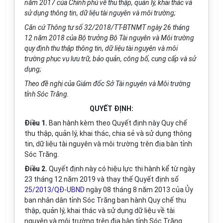
năm 2017 của Ch
í
nh phủ về thu thập, quản lý, khai thác và
sử dụng thông tin, dữ liệu tài nguyên và môi trường;
Căn cứ Thông tư s
ố
32/20
1
8/TT-BTNMT ngày 26 th
á
ng
12 năm 2018 của Bộ trưởng Bộ Tài nguyên và Môi trường
quy định thu thập thông tin, dữ liệu tài nguyên và môi
trường phục vụ lưu trữ, bảo quản, c
ô
ng b
ố
, cung cấp và sử
dụng;
Theo đề nghị của Gi
á
m đốc Sở Tài nguyên và Môi trường
tỉnh Sóc Trăng.
QUYẾT ĐỊNH:
Điều 1.
Ban hành kèm theo Quyết định này Quy chế
thu thập, quản lý, khai thác, chia sẻ và sử dụng thông
tin, dữ liệu tài nguyên và môi trường trên địa bàn tỉnh
Sóc Trăng.
Điều 2.
Quyết định này có hiệu lực thi hành kể từ ngày
23 tháng 12 năm 2019 và thay thế Quyết định số
25/2013/QĐ-UBND
ngày 08 tháng 8 năm 2013 của Ủy
ban nhân dân tỉnh Sóc Trăng ban hành Quy chế thu
thập, quản lý, khai thác và sử dụng dữ liệu về tài
nguyên và môi trường trên địa bàn tỉnh Sóc Trăng.