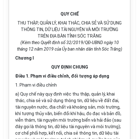
QUY CHẾ
THU THẬP, QUẢN LÝ, KHAI THÁC, CHIA SẺ VÀ SỬ DỤNG
THÔNG TIN, DỮ LIỆU TÀI NGUYÊN VÀ MÔI TRƯỜNG
TRÊN ĐỊA BÀN TỈNH SÓC TRĂNG
(Kèm theo Quy
ế
t định s
ố
32/2019/QĐ-UBND ngày
10
tháng 12 năm 2019 của Ủy ban nhân dân tỉnh Sóc Trăng)
Chương I
QUY ĐỊNH CHUNG
Điều 1. Phạm vi điều chỉnh, đối tượng áp dụng
1. Phạm vi điều chỉnh
a) Quy chế này quy định việc thu thập, quản lý, khai
thác, chia sẻ và sử dụng thông tin, dữ liệu về đất đai,
tài nguyên nước, địa chất và khoáng sản, môi trường,
khí tượng thủy văn, biến đổi khí hậu, đo đạc và bản đồ,
viễn thám, tài nguyên môi trường biển và hải đảo (sau
đây gọi là thông tin, dữ liệu tài nguyên và môi trường);
cơ chế phối hợp, kết nối, chia sẻ thông tin, dữ liệu tài