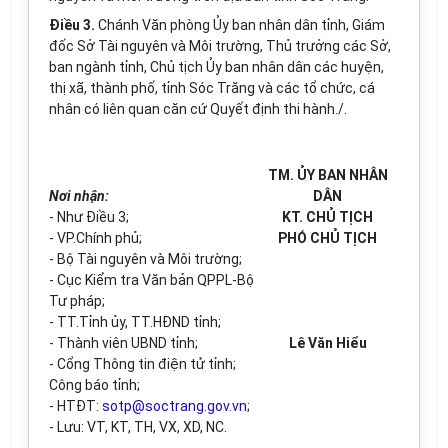
Điều 3.
Chánh Văn phòng Ủy ban nhân dân tỉnh, Giám
đốc Sở Tài nguyên và Môi trường, Thủ trưởng các Sở,
ban ngành tỉnh, Chủ tịch Ủy ban nhân dân các huyện,
thị xã, thành phố, tỉnh Sóc Trăng và các tổ chức, cá
nhân có liên quan căn cứ Quyết định thi hành./.
TM. ỦY BAN NHÂN
Nơi nhận:
DÂN
- Như Điều 3;
KT. CHỦ TỊCH
- VP.Chính phủ;
PHÓ CHỦ TỊCH
- Bộ Tài nguyên và Môi trường;
- Cục Kiểm tra Văn bản QPPL-Bộ
Tư pháp;
- TT.Tỉnh ủy, TT.HĐND tỉnh;
- Thành viên UBND tỉnh;
Lê Văn Hiểu
- Cổng Thông tin điện tử tỉnh;
Công báo tỉnh;
- HTĐT:
sotp@soctrang.gov.vn
;
- Lưu: VT, KT, TH, VX, XD, NC.