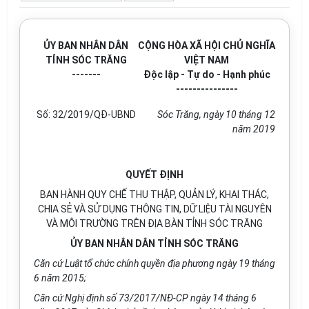
ỦY BAN NHÂN DÂN
CỘNG HÒA XÃ HỘI CHỦ NGHĨA
TỈNH SÓC TRĂNG
VIỆT NAM
-------
Độc lập - Tự do - Hạnh phúc
---------------
Số:
32/2019/QĐ-UBND
Sóc Trăng
, ngày
10
tháng
12
năm
2019
QUYẾT ĐỊNH
BAN HÀNH QUY CHẾ THU THẬP, QUẢN LÝ, KHAI THÁC,
CHIA SẺ VÀ SỬ DỤNG THÔNG TIN, DỮ LIỆU TÀI NGUYÊN
VÀ MÔI TRƯỜNG TRÊN ĐỊA BÀN TỈNH SÓC TRĂNG
ỦY BAN NHÂN DÂN TỈNH SÓC TRĂNG
Căn cứ Luật tổ chức chính quyền địa phương ngày 19 th
á
ng
6 năm 2015;
Căn
cứ
Nghị định số 73/20
1
7/NĐ-CP ngày 14 tháng 6