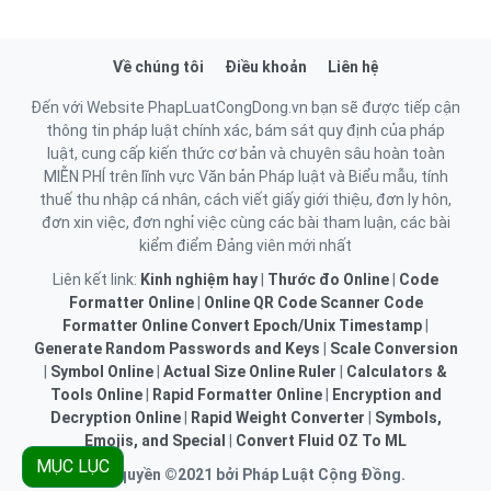
Về chúng tôi
Điều khoản
Liên hệ
Đến với Website PhapLuatCongDong.vn bạn sẽ được tiếp cận
thông tin pháp luật chính xác, bám sát quy định của pháp
luật, cung cấp kiến thức cơ bản và chuyên sâu hoàn toàn
MIỄN PHÍ trên lĩnh vực Văn bản Pháp luật và Biểu mẫu, tính
thuế thu nhập cá nhân, cách viết giấy giới thiệu, đơn ly hôn,
đơn xin việc, đơn nghỉ việc cùng các bài tham luận, các bài
kiểm điểm Đảng viên mới nhất
Liên kết link:
Kinh nghiệm hay
|
Thước đo Online
|
Code
Formatter Online
|
Online QR Code Scanner
Code
Formatter Online
Convert Epoch/Unix Timestamp
|
Generate Random Passwords and Keys
|
Scale Conversion
|
Symbol Online
|
Actual Size Online Ruler
|
Calculators &
Tools Online
|
Rapid Formatter Online
|
Encryption and
Decryption Online
|
Rapid Weight Converter
|
Symbols,
Emojis, and Special
|
Convert Fluid OZ To ML
MỤC LỤC
Bản quyền ©2021 bởi Pháp Luật Cộng Đồng.