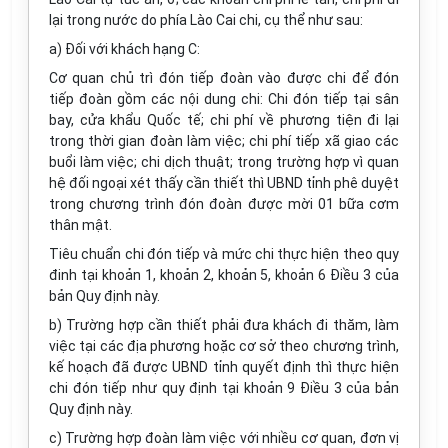
lại trong nước do phía Lào Cai chi, cụ thể như sau:
a) Đối với khách hạng C:
Cơ quan chủ trì đón tiếp đoàn vào được chi để đón
tiếp đoàn gồm các nội dung chi: Chi đón tiếp tại sân
bay, cửa khẩu Quốc tế; chi phí về phương tiện đi lại
trong thời gian đoàn làm việc; chi phí tiếp xã giao các
buổi làm việc; chi dịch thuật; trong trường hợp vì quan
hệ đối ngoại xét thấy cần thiết thì UBND tỉnh phê duyệt
trong chương trình đón đoàn được mời 01 bữa cơm
thân mật.
Tiêu chuẩn chi đón tiếp và mức chi thực hiện theo quy
đinh tại khoản 1, khoản 2, khoản 5, khoản 6 Điều 3 của
bản Quy định này.
b) Trường hợp cần thiết phải đưa khách đi thăm, làm
việc tại các địa phương hoặc cơ sở theo chương trình,
kế hoạch đã được UBND tỉnh quyết định thì thực hiện
chi đón tiếp như quy định tại khoản 9 Điều 3 của bản
Quy định này.
c) Trường hợp đoàn làm việc với nhiều cơ quan, đơn vị