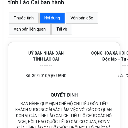
tỉnh Lào Cai ban hành
Thuộc tính
Nội dung
Văn bản gốc
Văn bản liên quan
Tải về
UỶ BAN NHÂN DÂN
CỘNG HÒA XÃ HỘI 
TỈNH LÀO CAI
Độc lập – Tự
-------
---
Số: 30/2010/QĐ-UBND
Lào C
QUYẾT ĐỊNH
BAN HÀNH QUY ĐỊNH CHẾ ĐỘ CHI TIÊU ĐÓN TIẾP
KHÁCH NƯỚC NGOÀI VÀO LÀM VIỆC VỚI CÁC CƠ QUAN,
ĐƠN VỊ CỦA TỈNH LÀO CAI, CHI TIÊU TỔ CHỨC CÁC HỘI
NGHỊ, HỘI THẢO QUỐC TẾ DO CÁC CƠ QUAN, ĐƠN VỊ
CỦA TỈNH LÀO CAI TỔ CHỨC, PHỐI HỢP TỔ CHỨC VÀ