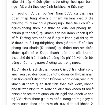
việc chi tiếp khách gồm nước uống, hoa quả, bánh
ngọt. Mức chi theo quy định tại khoản 6 Điều này.
c) Trường hợp cán bộ Việt Nam được cử tham gia
đoàn tháp tùng khách đi thăm và làm việc ở địa
phương thì được thuê phòng nghỉ theo tiêu chuẩn 2
người/phòng theo giá thực tế của loại phòng tiêu
chuẩn (Standard) tại khách sạn nơi đoàn khách quốc
tế ở. Trường hợp đoàn có lẻ người khác giới thì người
lẻ được thuê 1 người/phòng theo giá thực tế của loại
phòng tiêu chuẩn (Standard) tại khách sạn nơi đoàn
khách quốc tế ở. Được thanh toán phụ cấp lưu trú
theo chế độ hiện hành về công tác phí đối với cán bộ,
công chức trong nước đi công tác trong nước.
10. Chi đưa khách đi tham quan: Căn cứ tính chất công
việc, yêu cầu đối ngoại của từng đoàn, do Ủy ban nhân
dân tỉnh quyết định trong kế hoạch đón đoàn, việc đưa
khách đi tham quan trên tinh thần tiết kiệm, không
phô trương hình thức. Mức chi đưa đón khách từ nơi ở
chính đến nơi tham quan, chi ăn, nghỉ cho khách và cán
bộ Việt Nam tham gia đưa đoàn trong những ngày đi
tham quan theo các mức chi quy định tại khoản 2,