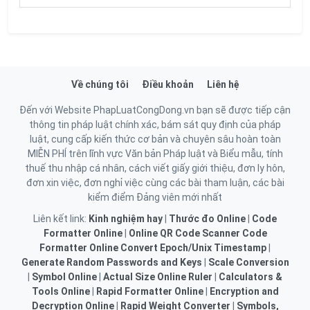
Về chúng tôi
Điều khoản
Liên hệ
Đến với Website PhapLuatCongDong.vn bạn sẽ được tiếp cận
thông tin pháp luật chính xác, bám sát quy định của pháp
luật, cung cấp kiến thức cơ bản và chuyên sâu hoàn toàn
MIỄN PHÍ trên lĩnh vực Văn bản Pháp luật và Biểu mẫu, tính
thuế thu nhập cá nhân, cách viết giấy giới thiệu, đơn ly hôn,
đơn xin việc, đơn nghỉ việc cùng các bài tham luận, các bài
kiểm điểm Đảng viên mới nhất
Liên kết link:
Kinh nghiệm hay
|
Thước đo Online
|
Code
Formatter Online
|
Online QR Code Scanner
Code
Formatter Online
Convert Epoch/Unix Timestamp
|
Generate Random Passwords and Keys
|
Scale Conversion
|
Symbol Online
|
Actual Size Online Ruler
|
Calculators &
Tools Online
|
Rapid Formatter Online
|
Encryption and
Decryption Online
|
Rapid Weight Converter
|
Symbols,