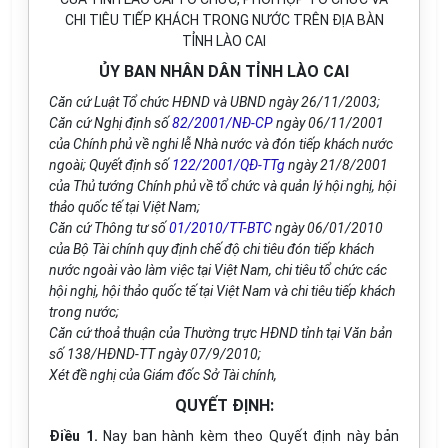
CHI TIÊU TIẾP KHÁCH TRONG NƯỚC TRÊN ĐỊA BÀN
TỈNH LÀO CAI
ỦY BAN NHÂN DÂN TỈNH LÀO CAI
Căn cứ Luật Tổ chức HĐND và UBND ngày 26/11/2003;
Căn cứ Nghị định số
82/2001/NĐ-CP
ngày 06/11/2001
của Chính phủ về nghi lễ Nhà nước và đón tiếp khách nước
ngoài; Quyết định số
122/2001/QĐ-TTg
ngày 21/8/2001
của Thủ tướng Chính phủ về tổ chức và quản lý hội nghị, hội
thảo quốc tế tại Việt Nam;
Căn cứ Thông tư số
01/2010/TT-BTC
ngày 06/01/2010
của Bộ Tài chính quy định chế độ chi tiêu đón tiếp khách
nước ngoài vào làm việc tại Việt Nam, chi tiêu tổ chức các
hội nghị, hội thảo quốc tế tại Việt Nam và chi tiêu tiếp khách
trong nước;
Căn cứ thoả thuận của Thường trực HĐND tỉnh tại Văn bản
số 138/HĐND-TT ngày 07/9/2010;
Xét đề nghị của Giám đốc Sở Tài chính,
QUYẾT ĐỊNH:
Điều 1.
Nay ban hành kèm theo Quyết định này bản