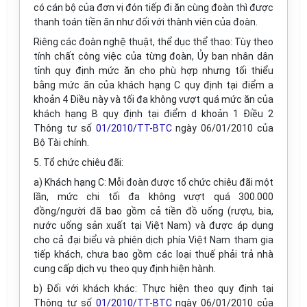
có cán bộ của đơn vị đón tiếp đi ăn cùng đoàn thì được
thanh toán tiền ăn như đối với thành viên của đoàn.
Riêng các đoàn nghệ thuật, thể dục thể thao: Tùy theo
tính chất công việc của từng đoàn, Ủy ban nhân dân
tỉnh quy định mức ăn cho phù hợp nhưng tối thiểu
bằng mức ăn của khách hạng C quy định tại điểm a
khoản 4 Điều này và tối đa không vượt quá mức ăn của
khách hạng B quy định tại điểm d khoản 1 Điều 2
Thông tư số
01/2010/TT-BTC
ngày 06/01/2010 của
Bộ Tài chính.
5. Tổ chức chiêu đãi:
a) Khách hạng C: Mỗi đoàn được tổ chức chiêu đãi một
lần, mức chi tối đa không vượt quá 300.000
đồng/người đã bao gồm cả tiền đồ uống (rượu, bia,
nước uống sản xuất tại Việt Nam) và được áp dụng
cho cả đại biểu và phiên dịch phía Việt Nam tham gia
tiếp khách, chưa bao gồm các loại thuế phải trả nhà
cung cấp dịch vụ theo quy định hiện hành.
b) Đối với khách khác: Thực hiện theo quy định tại
Thông tư số
01/2010/TT-BTC
ngày 06/01/2010 của