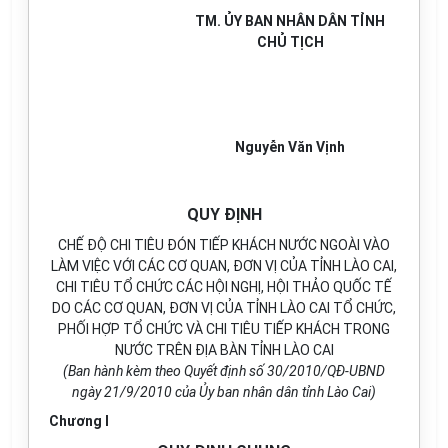
TM. ỦY BAN NHÂN DÂN TỈNH
CHỦ TỊCH
Nguyễn Văn Vịnh
QUY ĐỊNH
CHẾ ĐỘ CHI TIÊU ĐÓN TIẾP KHÁCH NƯỚC NGOÀI VÀO
LÀM VIỆC VỚI CÁC CƠ QUAN, ĐƠN VỊ CỦA TỈNH LÀO CAI,
CHI TIÊU TỔ CHỨC CÁC HỘI NGHỊ, HỘI THẢO QUỐC TẾ
DO CÁC CƠ QUAN, ĐƠN VỊ CỦA TỈNH LÀO CAI TỔ CHỨC,
PHỐI HỢP TỔ CHỨC VÀ CHI TIÊU TIẾP KHÁCH TRONG
NƯỚC TRÊN ĐỊA BÀN TỈNH LÀO CAI
(Ban hành kèm theo Quyết định số 30/2010/QĐ-UBND
ngày 21/9/2010 của Ủy ban nhân dân tỉnh Lào Cai)
Chương I