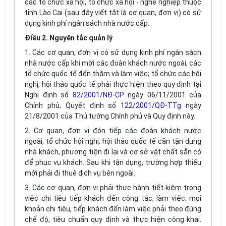
các tổ chức xã hội, tổ chức xã hội - nghề nghiệp thuộc
tỉnh Lào Cai (sau đây viết tắt là cơ quan, đơn vị) có sử
dụng kinh phí ngân sách nhà nước cấp.
Điều 2. Nguyên tắc quản lý
1. Các cơ quan, đơn vị có sử dụng kinh phí ngân sách
nhà nước cấp khi mời các đoàn khách nước ngoài, các
tổ chức quốc tế đến thăm và làm việc; tổ chức các hội
nghị, hội thảo quốc tế phải thực hiện theo quy định tại
Nghị định số
82/2001/NĐ-CP
ngày 06/11/2001 của
Chính phủ; Quyết định số
122/2001/QĐ-TTg
ngày
21/8/2001 của Thủ tướng Chính phủ và Quy định này.
2. Cơ quan, đơn vị đón tiếp các đoàn khách nước
ngoài, tổ chức hội nghị, hội thảo quốc tế cần tận dụng
nhà khách, phương tiện đi lại và cơ sở vật chất sẵn có
để phục vụ khách. Sau khi tận dụng, trường hợp thiếu
mới phải đi thuê dịch vụ bên ngoài.
3. Các cơ quan, đơn vị phải thực hành tiết kiệm trong
việc chi tiêu tiếp khách đến công tác, làm việc; mọi
khoản chi tiêu, tiếp khách đến làm việc phải theo đúng
chế độ, tiêu chuẩn quy định và thực hiện công khai.