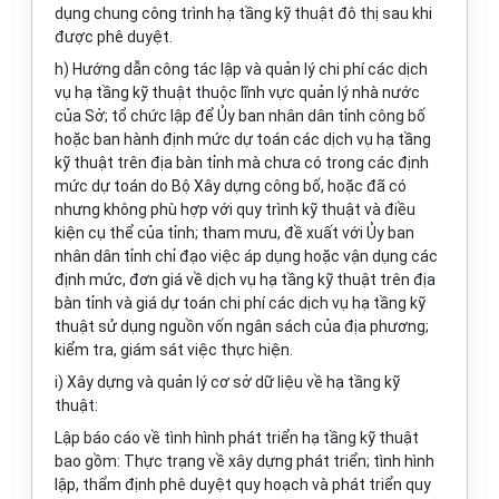
dụng chung công trình hạ tầng kỹ thuật đô thị sau khi
được phê duyệt.
h) Hướng dẫn công tác lập và quản lý chi phí các dịch
vụ hạ tầng kỹ thuật thuộc lĩnh vực quản lý nhà nước
của Sở; tổ chức lập để Ủy ban nhân dân tỉnh công bố
hoặc ban hành định mức dự toán các dịch vụ hạ tầng
kỹ thuật trên địa bàn tỉnh mà chưa có trong các định
mức dự toán do Bộ Xây dựng công bố, hoặc đã có
nhưng không phù hợp với quy trình kỹ thuật và điều
kiện cụ thể của tỉnh; tham mưu, đề xuất với Ủy ban
nhân dân tỉnh chỉ đạo việc áp dụng hoặc vận dụng các
định mức, đơn giá về dịch vụ hạ tầng kỹ thuật trên địa
bàn tỉnh và giá dự toán chi phí các dịch vụ hạ tầng kỹ
thuật sử dụng nguồn vốn ngân sách của địa phương;
kiểm tra, giám sát việc thực hiện.
i) Xây dựng và quản lý cơ sở dữ liệu về hạ tầng kỹ
thuật:
Lập báo cáo về tình hình phát triển hạ tầng kỹ thuật
bao gồm: Thực trạng về xây dựng phát triển; tình hình
lập, thẩm định phê duyệt quy hoạch và phát triển quy