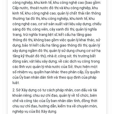
công nghiệp, khu kinh tế, khu công nghệ cao (bao gồm:
Cấp nước, thoát nước đô thị và khu công nghiệp, khu
kinh tế, khu công nghệ cao; quản lý chất thải rắn thông
thường tại đô thị, khu công nghiệp, khu kinh tế, khu
công nghệ cao, cơ sở sản xuất vật liệu xây dựng; chiếu
sáng đô thị; công viên, cây xanh đô thị; quản lý nghĩa
trang, trừ nghĩa trang liệt sĩ; kết cấu hạ tầng giao
thông đô thị, không bao gồm việc quản lý khai thác, sử
dụng, bảo trì kết cấu hạ tầng giao thông đô thị; quản lý
xây dựng ngầm đô thị; quản lý sử dụng chung cơ sở hạ
tầng kỹ thuật đô thị); nhà ở; công sở; thị trường bất
động sản; vật liệu xây dựng; về các dịch vụ công trong
các lĩnh vực quản lý nhà nước của Sở; thực hiện một
số nhiệm vụ, quyền hạn khác theo phân cấp, Ủy quyền
của Ủy ban nhân dân tỉnh và theo quy định của pháp
luật.
2. Sở Xây dựng có tư cách pháp nhân, con dấu và tài
khoản riêng; chịu sự chỉ đạo, quản lý về tổ chức, biên
chế và công tác của Ủy ban nhân dân tỉnh, đồng thời
chịu sự chỉ đạo, hướng dẫn, kiểm tra về chuyên môn,
nghiệp vụ của Bộ Xây dựng.