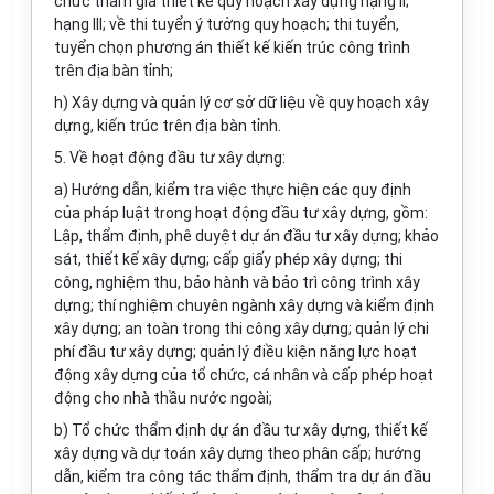
chức tham gia thiết kế quy hoạch xây dựng hạng II;
hạng III; về thi tuyển ý tưởng quy hoạch; thi tuyển,
tuyển chọn phương án thiết kế kiến trúc công trình
trên địa bàn tỉnh;
h) Xây dựng và quản lý cơ sở dữ liệu về quy hoạch xây
dựng, kiến trúc trên địa bàn tỉnh.
5. Về hoạt động đầu tư xây dựng:
a) Hướng dẫn, kiểm tra việc thực hiện các quy định
của pháp luật trong hoạt động đầu tư xây dựng, gồm:
Lập, thẩm định, phê duyệt dự án đầu tư xây dựng; khảo
sát, thiết kế xây dựng; cấp giấy phép xây dựng; thi
công, nghiệm thu, bảo hành và bảo trì công trình xây
dựng; thí nghiệm chuyên ngành xây dựng và kiểm định
xây dựng; an toàn trong thi công xây dựng; quản lý chi
phí đầu tư xây dựng; quản lý điều kiện năng lực hoạt
động xây dựng của tổ chức, cá nhân và cấp phép hoạt
động cho nhà thầu nước ngoài;
b) Tổ chức thẩm định dự án đầu tư xây dựng, thiết kế
xây dựng và dự toán xây dựng theo phân cấp; hướng
dẫn, kiểm tra công tác thẩm định, thẩm tra dự án đầu