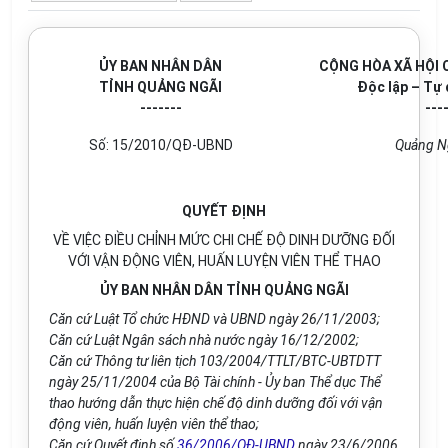
ỦY BAN NHÂN DÂN
CỘNG HÒA XÃ HỘI 
TỈNH QUẢNG NGÃI
Độc lập – Tự
-------
---
Số: 15/2010/QĐ-UBND
Quảng Ng
QUYẾT ĐỊNH
VỀ VIỆC ĐIỀU CHỈNH MỨC CHI CHẾ ĐỘ DINH DƯỠNG ĐỐI
VỚI VẬN ĐỘNG VIÊN, HUẤN LUYỆN VIÊN THỂ THAO
ỦY BAN NHÂN DÂN TỈNH QUẢNG NGÃI
Căn cứ Luật Tổ chức HĐND và UBND ngày 26/11/2003;
Căn cứ Luật Ngân sách nhà nước ngày 16/12/2002;
Căn cứ Thông tư liên tịch 103/2004/TTLT/BTC-UBTDTT
ngày 25/11/2004 của Bộ Tài chính - Ủy ban Thể dục Thể
thao hướng dẫn thực hiện chế độ dinh dưỡng đối với vận
động viên, huấn luyện viên thể thao;
Căn cứ Quyết định số
36/2006/QĐ-UBND
ngày 23/6/2006