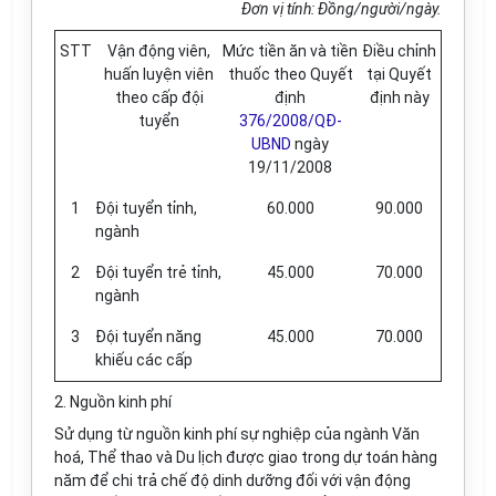
Đơn vị tính: Đồng/người/ngày.
STT
Vận động viên,
Mức tiền ăn và tiền
Điều chỉnh
huấn luyện viên
thuốc theo Quyết
tại Quyết
theo cấp đội
định
định này
tuyển
376/2008/QĐ-
UBND
ngày
19/11/2008
1
Đội tuyển tỉnh,
60.000
90.000
ngành
2
Đội tuyển trẻ tỉnh,
45.000
70.000
ngành
3
Đội tuyển năng
45.000
70.000
khiếu các cấp
2. Nguồn kinh phí
Sử dụng từ nguồn kinh phí sự nghiệp của ngành Văn
hoá, Thể thao và Du lịch được giao trong dự toán hàng
năm để chi trả chế độ dinh dưỡng đối với vận động