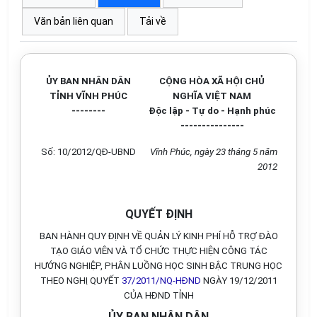
Văn bản liên quan
Tải về
ỦY BAN NHÂN DÂN
CỘNG HÒA XÃ HỘI CHỦ
TỈNH VĨNH PHÚC
NGHĨA VIỆT NAM
--------
Độc lập - Tự do - Hạnh phúc
---------------
Số: 10/2012/QĐ-UBND
Vĩnh Phúc, ngày 23 tháng 5 năm
2012
QUYẾT ĐỊNH
BAN HÀNH QUY ĐỊNH VỀ QUẢN LÝ KINH PHÍ HỖ TRỢ ĐÀO
TẠO GIÁO VIÊN VÀ TỔ CHỨC THỰC HIỆN CÔNG TÁC
HƯỚNG NGHIỆP, PHÂN LUỒNG HỌC SINH BẬC TRUNG HỌC
THEO NGHỊ QUYẾT
37/2011/NQ-HĐND
NGÀY 19/12/2011
CỦA HĐND TỈNH
ỦY BAN NHÂN DÂN