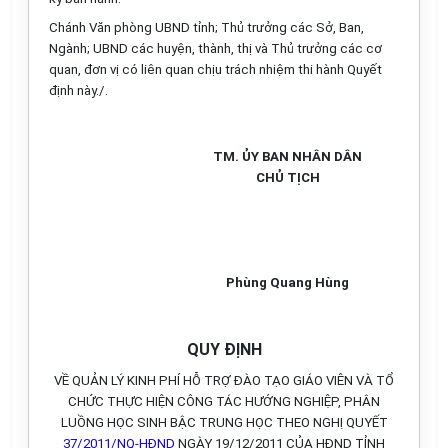
Chánh Văn phòng UBND tỉnh; Thủ trưởng các Sở, Ban,
Ngành; UBND các huyện, thành, thị và Thủ trưởng các cơ
quan, đơn vị có liên quan chịu trách nhiệm thi hành Quyết
định này./.
TM. ỦY BAN NHÂN DÂN
CHỦ TỊCH
Phùng Quang Hùng
QUY ĐỊNH
VỀ QUẢN LÝ KINH PHÍ HỖ TRỢ ĐÀO TẠO GIÁO VIÊN VÀ TỔ
CHỨC THỰC HIỆN CÔNG TÁC HƯỚNG NGHIỆP, PHÂN
LUỒNG HỌC SINH BẬC TRUNG HỌC THEO NGHỊ QUYẾT
37/2011/NQ-HĐND
NGÀY 19/12/2011 CỦA HĐND TỈNH