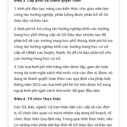
Điều 3. Cấp phát và thanh quyết toán
1. Kinh phí đào tạo, nâng cao kiến thức cho giáo viên làm
công tác hướng nghiệp, phân luồng được phân bổ về Sở
Giáo dục và Đào tạo;
2. Kinh phí hỗ trợ công tác hướng nghiệp khối các trường
trung học phổ thông cấp về Sở Giáo dục và Đào tạo để
phân bổ về các trường trung học phổ thông; Kinh phí hỗ trợ
công tác hướng nghiệp khối các trường trung học cơ sở
cấp về UBND các huyện, thành, thị để chỉ đạo phân bổ cho
các trường trung học cơ sở;
3. Các loại kinh phí trên hàng năm được lập, giao dự toán
trong dự toán ngân sách nhà nước của các đơn vị; được sử
dụng và thanh quyết toán theo các quy định của pháp luật.
Riêng năm 2012 các loại kinh phí hỗ trợ trên được bổ sung
ngoài kinh phí ngân sách nhà nước đã giao đầu năm.
Điều 4. Tổ chức thực hiện
Các Sở, Ban, ngành; Uỷ ban nhân dân các cấp và các đơn
vị, tổ chức liên quan có trách nhiệm xây dựng kế hoạch, tổ
chức thực hiện Quy định này. Trong quá trình thực hiện, nếu
có vướng mắc phản ánh kịp thời về Sở Giáo dục và Đào tạo