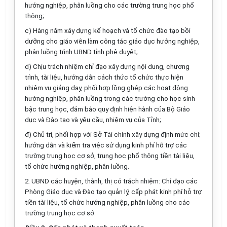
hướng nghiệp, phân luồng cho các trường trung học phổ
thông;
c) Hàng năm xây dựng kế hoạch và tổ chức đào tạo bồi
dưỡng cho giáo viên làm công tác giáo dục hướng nghiệp,
phân luồng trình UBND tỉnh phê duyệt;
d) Chịu trách nhiệm chỉ đạo xây dựng nội dung, chương
trình, tài liệu, hướng dẫn cách thức tổ chức thực hiện
nhiệm vụ giảng dạy, phối hợp lồng ghép các hoạt động
hướng nghiệp, phân luồng trong các trường cho học sinh
bậc trung học, đảm bảo quy định hiện hành của Bộ Giáo
dục và Đào tạo và yêu cầu, nhiệm vụ của Tỉnh;
đ) Chủ trì, phối hợp với Sở Tài chính xây dựng định mức chi;
hướng dẫn và kiểm tra việc sử dụng kinh phí hỗ trợ các
trường trung học cơ sở, trung học phổ thông tiền tài liệu,
tổ chức hướng nghiệp, phân luồng.
2. UBND các huyện, thành, thị có trách nhiệm: Chỉ đạo các
Phòng Giáo dục và Đào tạo quản lý, cấp phát kinh phí hỗ trợ
tiền tài liệu, tổ chức hướng nghiệp, phân luồng cho các
trường trung học cơ sở.