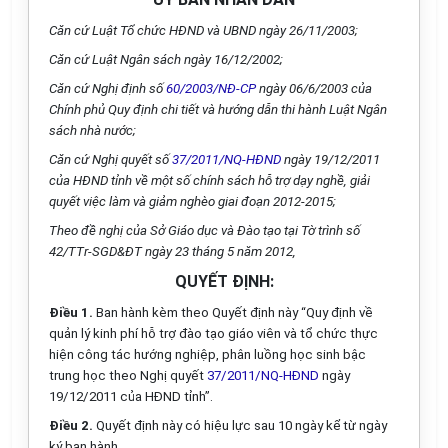
Căn cứ Luật Tổ chức HĐND và UBND ngày 26/11/2003;
Căn cứ Luật Ngân sách ngày 16/12/2002;
Căn cứ Nghị định số
60/2003/NĐ-CP
ngày 06/6/2003 của
Chính phủ Quy định chi tiết và hướng dẫn thi hành Luật Ngân
sách nhà nước;
Căn cứ Nghị quyết số
37/2011/NQ-HĐND
ngày 19/12/2011
của HĐND tỉnh về một số chính sách hỗ trợ dạy nghề, giải
quyết việc làm và giảm nghèo giai đoạn 2012-2015;
Theo đề nghị của Sở Giáo dục và Đào tạo tại Tờ trình số
42/TTr-SGD&ĐT ngày 23 tháng 5 năm 2012,
QUYẾT ĐỊNH:
Điều 1.
Ban hành kèm theo Quyết định này “Quy định về
quản lý kinh phí hỗ trợ đào tạo giáo viên và tổ chức thực
hiện công tác hướng nghiệp, phân luồng học sinh bậc
trung học theo Nghị quyết
37/2011/NQ-HĐND
ngày
19/12/2011 của HĐND tỉnh”.
Điều 2.
Quyết định này có hiệu lực sau 10 ngày kể từ ngày
ký ban hành.