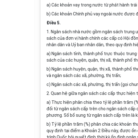
a) Các khoản vay trong nước từ phát hành trái 
b) Các khoản Chính phủ vay ngoài nước được đ
Điều 5.
1. Ngân sách nhà nước gồm ngân sách trung 
sách của đơn vị hành chính các cấp có Hội đồ
nhân dân và Uỷ ban nhân dân, theo quy định hi
a) Ngân sách tỉnh, thành phố trực thuộc trung
sách của các huyện, quận, thị xã, thành phố th
b) Ngân sách huyện, quận, thị xã, thành phố t
và ngân sách các xã, phường, thị trấn;
c) Ngân sách các xã, phường, thị trấn (gọi chu
2. Quan hệ giữa ngân sách các cấp thực hiện 
a) Thực hiện phân chia theo tỷ lệ phần trăm (
đối từ ngân sách cấp trên cho ngân sách cấp d
phương. Số bổ sung từ ngân sách cấp trên là 
b) Tỷ lệ phần trăm (%) phân chia các khoản th
quy định tại điểm a Khoản 2 Điều này, được ổn 
trình Quốc hội quyết định thời kỳ ổn định ngâ