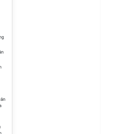
ng
ân
n
cân
a
ủ
n