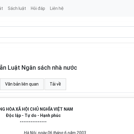
ật
Sách luật
Hỏi đáp
Liên hệ
ẫn Luật Ngân sách nhà nước
Văn bản liên quan
Tải về
NG HÒA XÃ HỘI CHỦ NGHĨA VIỆT NAM
Độc lập - Tự do - Hạnh phúc
---------------
Hà Nội, ngày 06 tháng 6 năm 2003