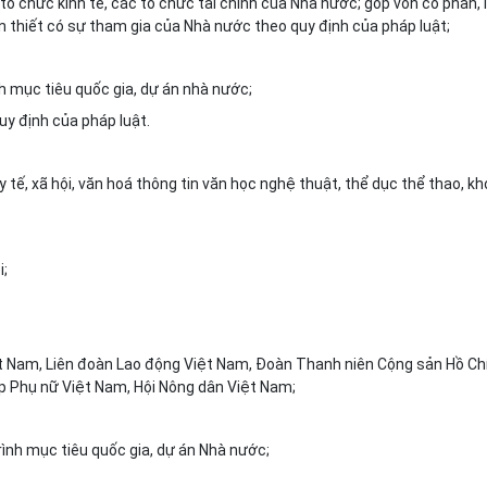
tổ chức kinh tế, các tổ chức tài chính của Nhà nước; góp vốn cổ phần, l
 thiết có sự tham gia của Nhà nước theo quy định của pháp luật;
h mục tiêu quốc gia, dự án nhà nước;
uy định của pháp luật.
 tế, xã hội, văn hoá thông tin văn học nghệ thuật, thể dục thể thao, k
i;
t Nam, Liên đoàn Lao động Việt Nam, Đoàn Thanh niên Cộng sản Hồ Ch
iệp Phụ nữ Việt Nam, Hội Nông dân Việt Nam;
ình mục tiêu quốc gia, dự án Nhà nước;