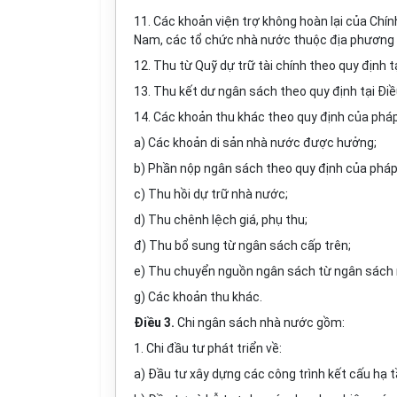
11. Các khoản viện trợ không hoàn lại của Chí
Nam, các tổ chức nhà nước thuộc địa phương th
12. Thu từ Quỹ dự trữ tài chính theo quy định t
13. Thu kết dư ngân sách theo quy định tại Điề
14. Các khoản thu khác theo quy định của pháp
a) Các khoản di sản nhà nước được hưởng;
b) Phần nộp ngân sách theo quy định của pháp 
c) Thu hồi dự trữ nhà nước;
d) Thu chênh lệch giá, phụ thu;
đ) Thu bổ sung từ ngân sách cấp trên;
e) Thu chuyển nguồn ngân sách từ ngân sách
g) Các khoản thu khác.
Điều 3.
Chi ngân sách nhà nước gồm:
1. Chi đầu tư phát triển về:
a) Đầu tư xây dựng các công trình kết cấu hạ tầ