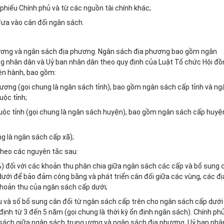
phiếu Chính phủ và từ các nguồn tài chính khác;
ưa vào cân đối ngân sách.
ương và ngân sách địa phương. Ngân sách địa phương bao gồm ngân
ng nhân dân và Uỷ ban nhân dân theo quy định của Luật Tổ chức Hội đồ
ện hành, bao gồm:
 ương (gọi chung là ngân sách tỉnh), bao gồm ngân sách cấp tỉnh và ng
uộc tỉnh;
huộc tỉnh (gọi chung là ngân sách huyện), bao gồm ngân sách cấp huyệ
ng là ngân sách cấp xã);
theo các nguyên tắc sau:
%) đối với các khoản thu phân chia giữa ngân sách các cấp và bổ sung 
ưới để bảo đảm công bằng và phát triển cân đối giữa các vùng, các đị
khoản thu của ngân sách cấp dưới;
u và số bổ sung cân đối từ ngân sách cấp trên cho ngân sách cấp dưới
định từ 3 đến 5 năm (gọi chung là thời kỳ ổn định ngân sách). Chính ph
n sách giữa ngân sách trung ương và ngân sách địa phương. Uỷ ban nhâ