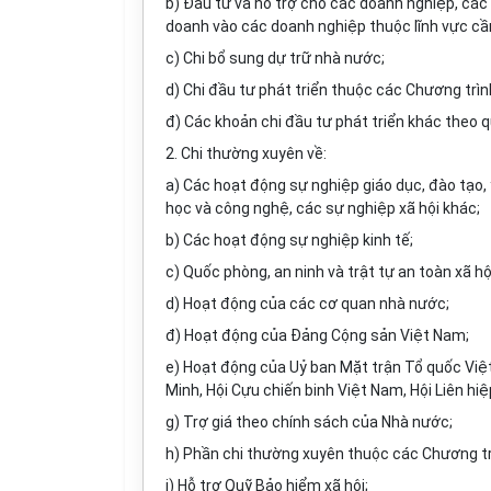
b) Đầu tư và hỗ trợ cho các doanh nghiệp, các 
doanh vào các doanh nghiệp thuộc lĩnh vực cần
c) Chi bổ sung dự trữ nhà nước;
d) Chi đầu tư phát triển thuộc các Chương trìn
đ) Các khoản chi đầu tư phát triển khác theo q
2. Chi thường xuyên về:
a) Các hoạt động sự nghiệp giáo dục, đào tạo, y
học và công nghệ, các sự nghiệp xã hội khác;
b) Các hoạt động sự nghiệp kinh tế;
c) Quốc phòng, an ninh và trật tự an toàn xã hộ
d) Hoạt động của các cơ quan nhà nước;
đ) Hoạt động của Đảng Cộng sản Việt Nam;
e) Hoạt động của Uỷ ban Mặt trận Tổ quốc Việ
Minh, Hội Cựu chiến binh Việt Nam, Hội Liên h
g) Trợ giá theo chính sách của Nhà nước;
h) Phần chi thường xuyên thuộc các Chương tr
i) Hỗ trợ Quỹ Bảo hiểm xã hội;