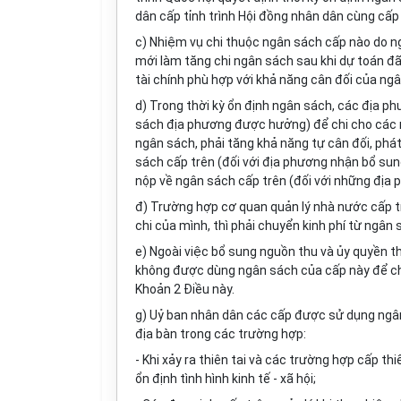
dân cấp tỉnh trình Hội đồng nhân dân cùng cấp
c) Nhiệm vụ chi thuộc ngân sách cấp nào do 
mới làm tăng chi ngân sách sau khi dự toán đ
tài chính phù hợp với khả năng cân đối của ng
d) Trong thời kỳ ổn định ngân sách, các địa
sách địa phương được hưởng) để chi cho các nhi
ngân sách, phải tăng khả năng tự cân đối, phá
sách cấp trên (đối với địa phương nhận bổ sung
nộp về ngân sách cấp trên (đối với những địa p
đ) Trường hợp cơ quan quản lý nhà nước cấp t
chi của mình, thì phải chuyển kinh phí từ ngâ
e) Ngoài việc bổ sung nguồn thu và ủy quyền th
không được dùng ngân sách của cấp này để chi
Khoản 2 Điều này.
g) Uỷ ban nhân dân các cấp được sử dụng ngân
địa bàn trong các trường hợp:
- Khi xảy ra thiên tai và các trường hợp cấp 
ổn định tình hình kinh tế - xã hội;