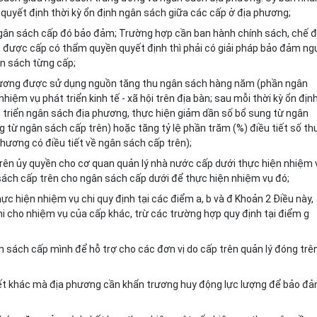
 quyết định thời kỳ ổn định ngân sách giữa các cấp ở địa phương;
ngân sách cấp đó bảo đảm; Trường hợp cần ban hành chính sách, chế 
ã được cấp có thẩm quyền quyết định thì phải có giải pháp bảo đảm n
ân sách từng cấp;
 phương được sử dụng nguồn tăng thu ngân sách hàng năm (phần ngân
ệm vụ phát triển kinh tế - xã hội trên địa bàn; sau mỗi thời kỳ ổn địn
t triển ngân sách địa phương, thực hiện giảm dần số bổ sung từ ngân
 từ ngân sách cấp trên) hoặc tăng tỷ lệ phần trăm (%) điều tiết số th
hương có điều tiết về ngân sách cấp trên);
rên ủy quyền cho cơ quan quản lý nhà nước cấp dưới thực hiện nhiệm 
n sách cấp trên cho ngân sách cấp dưới để thực hiện nhiệm vụ đó;
ực hiện nhiệm vụ chi quy định tại các điểm a, b và đ Khoản 2 Điều này,
 cho nhiệm vụ của cấp khác, trừ các trường hợp quy định tại điểm g
 sách cấp mình để hỗ trợ cho các đơn vị do cấp trên quản lý đóng trê
thiết khác mà địa phương cần khẩn trương huy động lực lượng để bảo đ