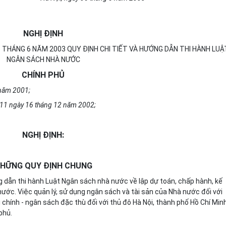
NGHỊ ĐỊNH
 THÁNG 6 NĂM 2003 QUY ĐỊNH CHI TIẾT VÀ HƯỚNG DẪN THI HÀNH LUẬ
NGÂN SÁCH NHÀ NƯỚC
CHÍNH PHỦ
 năm 2001;
11 ngày 16 tháng 12 năm 2002;
NGHỊ ĐỊNH:
HỮNG QUY ĐỊNH CHUNG
ng dẫn thi hành Luật Ngân sách nhà nước về lập dự toán, chấp hành, kế
ước. Việc quản lý, sử dụng ngân sách và tài sản của Nhà nước đối với
i chính - ngân sách đặc thù đối với thủ đô Hà Nội, thành phố Hồ Chí Min
phủ.