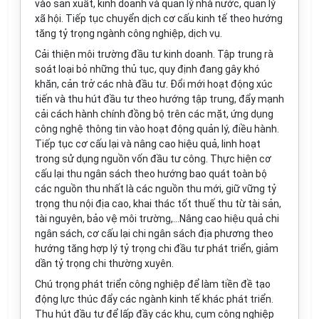
vào sản xuất, kinh doanh và quản lý nhà nước, quản lý
xã hội. Tiếp tục chuyển dịch cơ cấu kinh tế theo hướng
tăng tỷ trọng ngành công nghiệp, dịch vụ.
Cải thiện môi trường đầu tư kinh doanh. Tập trung rà
soát loại bỏ những thủ tục, quy định đang gây khó
khăn, cản trở các nhà đầu tư. Đổi mới hoạt động xúc
tiến và thu hút đầu tư theo hướng tập trung, đẩy mạnh
cải cách hành chính đồng bộ trên các mặt, ứng dụng
công nghệ thông tin vào hoạt động quản lý, điều hành.
Tiếp tục cơ cấu lại và nâng cao hiệu quả, linh hoạt
trong sử dụng nguồn vốn đầu tư công. Thực hiện cơ
cấu lại thu ngân sách theo hướng bao quát toàn bộ
các nguồn thu nhất là các nguồn thu mới, giữ vững tỷ
trọng thu nội địa cao, khai thác tốt thuế thu từ tài sản,
tài nguyên, bảo vệ môi trường,...Nâng cao hiệu quả chi
ngân sách, cơ cấu lại chi ngân sách địa phương theo
hướng tăng hợp lý tỷ trọng chi đầu tư phát triển, giảm
dần tỷ trọng chi thường xuyên.
Chú trọng phát triển công nghiệp để làm tiền đề tạo
động lực thúc đẩy các ngành kinh tế khác phát triển.
Thu hút đầu tư để lấp đầy các khu, cụm công nghiệp