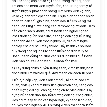
đầu tư nâng cấp cơ sở vật chất, trang thiết bị, nhân
lực cho các bệnh viện tuyến tỉnh, các Trung tâm y tế
tuyến huyện; phát triển mạng lưới bệnh viện vệ tinh,
khoa vệ tinh trên địa bàn tỉnh. Thực hiện tốt các chính
sách về dân số - gia đình, chăm sóc trẻ em và người
cao tuổi; từng bước nâng cao tầm vóc người dân. Đảm
bảo chính sách khám, chữa bệnh cho người nghèo.
Phát triển nguồn nhân lực, đào tạo cán bộ y tế, nâng
cao trình độ chuyên môn nghiệp vụ, đạo đức nghề
nghiệp cho đội ngũ thầy thuốc. Đẩy mạnh xã hội hóa,
huy động các nguồn lực phát triển các dịch vụ y tế.
Hoàn thành đồng bộ, đưa vào sử dụng hiệu quả Bệnh
viện Sản Nhi và Bệnh viện Đa khoa tỉnh mới.
e) Xây dựng chính quyền trong sạch, vững mạnh, hoạt
động hiệu lực và hiệu quả; đẩy mạnh cải cách tư pháp
Tiếp tục sắp xếp, kiện toàn cơ cấu, tổ chức các cơ
quan, đơn vị và thực hiện tinh giản biên chế, nâng cao
chất lượng đội ngũ cán bộ, công chức, viên chức. Xây
dựng kế hoạch đào tạo, bồi dưỡng cán bộ, công chức,
viên chức, tập trung vào ngoại ngữ, kỹ năng lãnh đạo,
chuyên môn nghiệp vụ. Thường xuyên thanh tra, kiểm