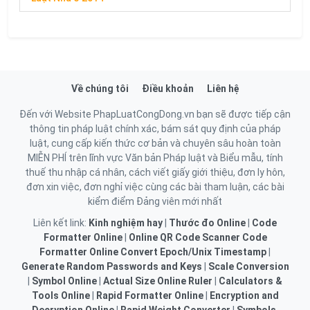
Về chúng tôi
Điều khoản
Liên hệ
Đến với Website PhapLuatCongDong.vn bạn sẽ được tiếp cận
thông tin pháp luật chính xác, bám sát quy định của pháp
luật, cung cấp kiến thức cơ bản và chuyên sâu hoàn toàn
MIỄN PHÍ trên lĩnh vực Văn bản Pháp luật và Biểu mẫu, tính
thuế thu nhập cá nhân, cách viết giấy giới thiệu, đơn ly hôn,
đơn xin việc, đơn nghỉ việc cùng các bài tham luận, các bài
kiểm điểm Đảng viên mới nhất
Liên kết link:
Kinh nghiệm hay
|
Thước đo Online
|
Code
Formatter Online
|
Online QR Code Scanner
Code
Formatter Online
Convert Epoch/Unix Timestamp
|
Generate Random Passwords and Keys
|
Scale Conversion
|
Symbol Online
|
Actual Size Online Ruler
|
Calculators &
Tools Online
|
Rapid Formatter Online
|
Encryption and