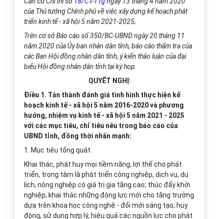
Căn cứ Chỉ thị số
18/CT-TTg
ngày 13 tháng 4 năm 2020
của Thủ tướng Chính phủ về việc xây dựng kế hoạch phát
triển kinh tế - xã hội 5 năm 2021-2025;
Trên cơ sở Báo cáo số 350/BC-UBND ngày 20 tháng 11
năm 2020 của Ủy ban nhân dân tỉnh, báo cáo thẩm tra của
các Ban Hội đồng nhân dân tỉnh, ý kiến thảo luận của đại
biểu Hội đồng nhân dân tỉnh tại kỳ họp.
QUYẾT NGHỊ:
Điều 1. Tán thành đánh giá tình hình thực hiện kế
hoạch kinh tế - xã hội 5 năm 2016-2020 và phương
hướng, nhiệm vụ kinh tế - xã hội 5 năm 2021 - 2025
với các mục tiêu, chỉ tiêu nêu trong báo cáo của
UBND tỉnh, đồng thời nhấn mạnh:
1. Mục tiêu tổng quát
Khai thác, phát huy mọi tiềm năng, lợi thế cho phát
triển, trọng tâm là phát triển công nghiệp, dịch vụ, du
lịch, nông nghiệp có giá trị gia tăng cao; thúc đẩy khởi
nghiệp; khai thác những động lực mới cho tăng trưởng
dựa trên khoa học công nghệ - đổi mới sáng tạo; huy
động, sử dụng hợp lý, hiệu quả các nguồn lực cho phát