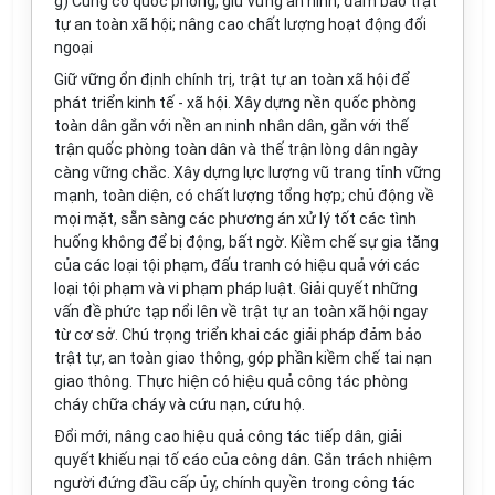
g) Củng cố quốc phòng, giữ vững an ninh, đảm bảo trật
tự an toàn xã hội; nâng cao chất lượng hoạt động đối
ngoại
Giữ vững ổn định chính trị, trật tự an toàn xã hội để
phát triển kinh tế - xã hội. Xây dựng nền quốc phòng
toàn dân gắn với nền an ninh nhân dân, gắn với thế
trận quốc phòng toàn dân và thế trận lòng dân ngày
càng vững chắc. Xây dựng lực lượng vũ trang tỉnh vững
mạnh, toàn diện, có chất lượng tổng hợp; chủ động về
mọi mặt, sẵn sàng các phương án xử lý tốt các tình
huống không để bị động, bất ngờ. Kiềm chế sự gia tăng
của các loại tội phạm, đấu tranh có hiệu quả với các
loại tội phạm và vi phạm pháp luật. Giải quyết những
vấn đề phức tạp nổi lên về trật tự an toàn xã hội ngay
từ cơ sở. Chú trọng triển khai các giải pháp đảm bảo
trật tự, an toàn giao thông, góp phần kiềm chế tai nạn
giao thông. Thực hiện có hiệu quả công tác phòng
cháy chữa cháy và cứu nạn, cứu hộ.
Đổi mới, nâng cao hiệu quả công tác tiếp dân, giải
quyết khiếu nại tố cáo của công dân. Gắn trách nhiệm
người đứng đầu cấp ủy, chính quyền trong công tác