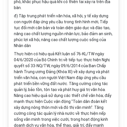
phó, khắc phục hậu quả khi có thiên tai xảy ra trên địa
bàn.
đ) Tập trung phát triển văn hóa, xã hội, y tế xây dựng
con người đáp ứng yêu cầu trong tình hình mới; Tiếp
tục đổi mới căn bản và toàn diện giáo dục và đào tạo,
nâng cao chất lượng nguồn nhân lực; bảo đảm an sinh,
phúc lợi xã hội, nâng cao chất lượng cuộc sống của
Nhân dân
Thực hiện có hiệu quả Kết luận số 76-KL/TW ngày
04/6/2020 của Bộ Chính trị về tiếp tục thực hiện Nghị
quyết số 33-NQ/TW, ngày 09/6/2014 của Ban Chấp
hành Trung ương Đảng (Khóa XI) về xây dựng và phát
triển văn hóa, con người Việt Nam đáp ứng yêu cầu
phát triển bền vững đất nước. Tăng cường công tác
quản lý, bảo tồn, tôn tạo và phát huy giá trị văn hóa.
Nâng cao hiệu quả sử dụng các thiết chế văn hóa; đẩy
mạnh thực hiện Cuộc vận động "Toàn dân đoàn kết
xây dựng nông thôn mới và đô thị văn minh". Tăng
cường công tác quản lý nhà nước về thực hiện nếp
sống văn minh trong việc cưới, trong hoạt động kinh
doanh dịch vụ văn hóa, thể thao, giải trí; đẩy mạnh