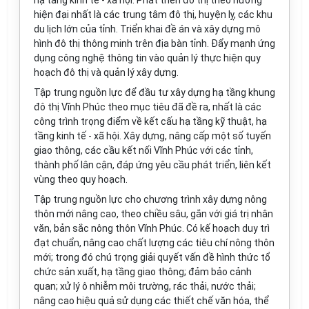
hạ tầng kinh tế - xã hội. Phát triển đô thị theo hướng
hiện đại nhất là các trung tâm đô thị, huyện lỵ, các khu
du lịch lớn của tỉnh. Triển khai đề án và xây dựng mô
hình đô thị thông minh trên địa bàn tỉnh. Đẩy mạnh ứng
dụng công nghệ thông tin vào quản lý thực hiện quy
hoạch đô thị và quản lý xây dựng.
Tập trung nguồn lực để đầu tư xây dựng hạ tầng khung
đô thị Vĩnh Phúc theo mục tiêu đã đề ra, nhất là các
công trình trọng điểm về kết cấu hạ tầng kỹ thuật, hạ
tầng kinh tế - xã hội. Xây dựng, nâng cấp một số tuyến
giao thông, các cầu kết nối Vĩnh Phúc với các tỉnh,
thành phố lân cận, đáp ứng yêu cầu phát triển, liên kết
vùng theo quy hoạch.
Tập trung nguồn lực cho chương trình xây dựng nông
thôn mới nâng cao, theo chiều sâu, gắn với giá trị nhân
văn, bản sắc nông thôn Vĩnh Phúc. Có kế hoạch duy trì
đạt chuẩn, nâng cao chất lượng các tiêu chí nông thôn
mới; trong đó chú trọng giải quyết vấn đề hình thức tổ
chức sản xuất, hạ tầng giao thông; đảm bảo cảnh
quan; xử lý ô nhiễm môi trường, rác thải, nước thải;
nâng cao hiệu quả sử dụng các thiết chế văn hóa, thể