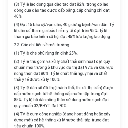
(3) Tỷ lệ lao động qua đào tạo đạt 82%, trong đó lao
động qua đào tạo được cấp bằng, cấp chứng chỉ đạt
40%.
(4) Đạt 15 bác sỹ/vạn dân, 40 giường bệnh/vạn dân. Tỷ
lệ dân số tham gia bảo hiểm y tế đạt trên 95%; tỷ lệ
tham gia bảo hiểm xã hội đạt 45% lực lượng lao động.
2.3. Các chỉ tiêu về môi trường
(1) Tỷ lệ che phủ rừng ổn định 25%.
(2) Tỷ lệ thu gom và xử lý chất thải sinh hoạt đạt quy
chuẩn môi trường ở khu vực đô thị đạt 97% và khu vực
nông thôn đạt 80%. Tỷ lệ chất thải nguy hại và chất
thải y tế được xử lý 100%.
(3) Tỷ lệ dân số đô thị (thành thố, thị xã, thị trấn) được
cấp nước sạch từ hệ thống cấp nước tập trung đạt
85%. Tỷ lệ hộ dân nông thôn sử dụng nước sạch đạt
quy chuẩn 02/BHYT đạt 70%.
(4) Tỷ lệ cụm công nghiệp (đang hoạt động hoặc xây
dựng mới) có hệ thống xử lý nước thải tập trung đạt
tiêu chuẩn 100%.