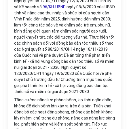
Nghị quyết số 12-NQ/TU ngày 12/3/2020 của Tỉnh ủy
và Kế hoạch số
96/KH-UBND
ngày 08/6/2020 của UBND
tỉnh về nâng cao thu nhập và phúc lợi của người dân
Vĩnh Phúc đến năm 2025, định hướng đến năm 2030;
làm tốt công tác bảo vệ và chăm sóc trẻ em, phụ nữ,
bình đẳng giới; quan tâm chăm sóc người cao tuổi,
người khuyết tật, các đối tượng yếu thế. Thực hiện tốt
các chính sách đối với đồng bào dân tộc thiểu số theo
các Nghị quyết số 88/2019/QH14 ngày 18/11/2019
của Quốc hội về phê duyệt Đề án tổng thể phát triển
kinh tế - xã hội vùng đồng bào dân tộc thiểu số và miền
núi giai đoạn 2021 - 2030; Nghị quyết số
120/2020/QH14 ngày 19/6/2020 của Quốc hội về phê
duyệt chủ trương đầu tư Chương trình mục tiêu quốc
gia phát triển kinh tế - xã hội vùng đồng bào dân tộc
thiểu số và miền núi giai đoạn 2021-2030.
Tăng cường năng lực phòng bệnh, kịp thời ngăn chặn,
không để dịch bệnh lớn xảy ra trên địa bàn. Triển khai
đồng bộ các hoạt động phòng, chống các bệnh không
lây nhiễm; chú trọng dự phòng, nâng cao năng lực sàng
lọc, phát hiện sớm và kiểm soát bệnh tật. Tiếp tục