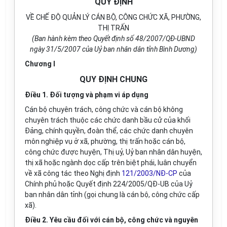
QUY ĐỊNH
VỀ CHẾ ĐỘ QUẢN LÝ CÁN BỘ, CÔNG CHỨC XÃ, PHƯỜNG,
THỊ TRẤN
(Ban hành kèm theo Quyết định số 48/2007/QĐ-UBND
ngày 31/5/2007 của Uỷ ban nhân dân tỉnh Bình Dương)
Chương I
QUY ĐỊNH CHUNG
Điều 1. Đối tượng và phạm vi áp dụng
Cán bộ chuyên trách, công chức và cán bộ không
chuyên trách thuộc các chức danh bầu cử của khối
Đảng, chính quyền, đoàn thể, các chức danh chuyên
môn nghiệp vụ ở xã, phường, thị trấn hoặc cán bộ,
công chức được huyện, Thị uỷ, Uỷ ban nhân dân huyện,
thị xã hoặc ngành dọc cấp trên biệt phái, luân chuyển
về xã công tác theo Nghị định
121/2003/NĐ-CP
của
Chính phủ hoặc Quyết định 224/2005/QĐ-UB của Uỷ
ban nhân dân tỉnh (gọi chung là cán bộ, công chức cấp
xã).
Điều 2. Yêu cầu đối với cán bộ, công chức và nguyên