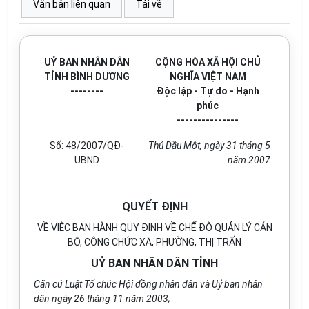
Văn bản liên quan
Tải về
UỶ BAN NHÂN DÂN
CỘNG HÒA XÃ HỘI CHỦ
TỈNH BÌNH DƯƠNG
NGHĨA VIỆT NAM
--------
Độc lập - Tự do - Hạnh
phúc
---------------
Số: 48/2007/QĐ-
Thủ Dầu Một, ngày 31 tháng 5
UBND
năm 2007
QUYẾT ĐỊNH
VỀ VIỆC BAN HÀNH QUY ĐỊNH VỀ CHẾ ĐỘ QUẢN LÝ CÁN
BỘ, CÔNG CHỨC XÃ, PHƯỜNG, THỊ TRẤN
UỶ BAN NHÂN DÂN TỈNH
Căn cứ Luật Tổ chức Hội đồng nhân dân và Uỷ ban nhân
dân ngày 26 tháng 11 năm 2003;