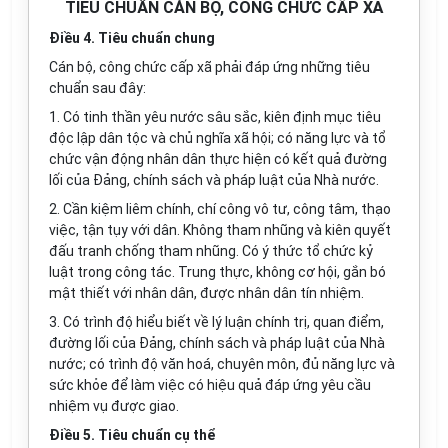
TIÊU CHUẨN CÁN BỘ, CÔNG CHỨC CẤP XÃ
Điều 4. Tiêu chuẩn chung
Cán bộ, công chức cấp xã phải đáp ứng những tiêu
chuẩn sau đây:
1. Có tinh thần yêu nước sâu sắc, kiên định mục tiêu
độc lập dân tộc và chủ nghĩa xã hội; có năng lực và tổ
chức vận động nhân dân thực hiện có kết quả đường
lối của Đảng, chính sách và pháp luật của Nhà nước.
2. Cần kiệm liêm chính, chí công vô tư, công tâm, thạo
việc, tận tụy với dân. Không tham nhũng và kiên quyết
đấu tranh chống tham nhũng. Có ý thức tổ chức kỷ
luật trong công tác. Trung thực, không cơ hội, gắn bó
mật thiết với nhân dân, được nhân dân tín nhiệm.
3. Có trình độ hiểu biết về lý luận chính trị, quan điểm,
đường lối của Đảng, chính sách và pháp luật của Nhà
nước; có trình độ văn hoá, chuyên môn, đủ năng lực và
sức khỏe để làm việc có hiệu quả đáp ứng yêu cầu
nhiệm vụ được giao.
Điều 5. Tiêu chuẩn cụ thể