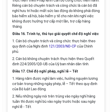
thực hiện theo Pháp lệnh Cán bộ công chức hiện hành.
Riêng cán bộ chuyên trách và công chức là cán bộ đã
nghỉ hưu trí hoặc mất sức lao động do không phải đóng
bảo hiểm xã hội, bảo hiểm y tế cho nên khi nghỉ việc
không được hưởng trợ cấp một lần, trợ cấp hàng
tháng.
Điều 16. Trình tự, thủ tục giải quyết chế độ nghỉ việc
1. Cán bộ chuyên trách và công chức thực hiện theo
quy định của Nghị định
121/2003/NĐ-CP
của Chính
phủ.
2. Cán bộ không chuyên trách thực hiện theo Quyết
định 224/2005/QĐ-UB của Uỷ ban nhân dân tỉnh.
Điều 17. Chế độ nghỉ phép, nghỉ lễ – Tết
1. Hàng năm được nghỉ làm việc, hưởng nguyên lương
cơ bản trong những ngày phép, lễ – Tết theo quy định
của Bộ luật Lao động.
2. Nếu những ngày nói trên trùng vào ngày nghỉ hàng
tuần thì được nghỉ bù vào ngày trước hoặc sau ngày
nghỉ lễ - Tết.