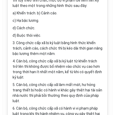
thì tùy theo tính chất, mức độ vi phạm để xem xét kỷ
luật theo một trong những hình thức sau đây:
a) Khiển trách. b) Cảnh cáo.
c) Hạ bậc lương.
d) Cách chức.
đ) Buộc thôi việc.
3. Công chức cấp xã bị kỷ luật bằng hình thức khiển
trách, cảnh cáo, cách chức thì bị kéo dài thời gian nâng
bậc lương thêm một năm.
4. Cán bộ, công chức cấp xã bị kỷ luật từ khiển trách
trở lên thì không được bổ nhiệm vào chức vụ cao hơn
trong thời hạn ít nhất một năm, kể từ khi có quyết định
kỷ luật.
5. Cán bộ, công chức cấp xã làm mất mát, hư hỏng
trang thiết bị hoặc có hành vi khác gây thiệt hại tài sản
nhà nước thì phải bồi thường theo quy định của pháp
luật.
6. Cán bộ, công chức cấp xã có hành vi vi phạm pháp
luật trong khi thi hành nhiệm vụ, công vụ gây thiệt hại