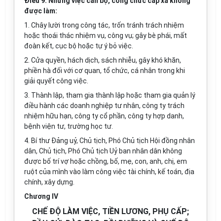
Điều 9. Những việc cán bộ, công chức cấp xã không
được làm:
1. Chây lười trong công tác, trốn tránh trách nhiệm
hoặc thoái thác nhiệm vụ, công vụ; gây bè phái, mất
đoàn kết, cục bộ hoặc tự ý bỏ việc.
2. Cửa quyền, hách dịch, sách nhiễu, gây khó khăn,
phiền hà đối với cơ quan, tổ chức, cá nhân trong khi
giải quyết công việc.
3. Thành lập, tham gia thành lập hoặc tham gia quản lý
điều hành các doanh nghiệp tư nhân, công ty trách
nhiệm hữu hạn, công ty cổ phần, công ty hợp danh,
bệnh viện tư, trường học tư.
4. Bí thư Đảng uỷ, Chủ tịch, Phó Chủ tịch Hội đồng nhân
dân, Chủ tịch, Phó Chủ tịch Uỷ ban nhân dân không
được bố trí vợ hoặc chồng, bố, mẹ, con, anh, chị, em
ruột của mình vào làm công việc tài chính, kế toán, địa
chính, xây dựng.
Chương IV
CHẾ ĐỘ LÀM VIỆC, TIỀN LƯƠNG, PHỤ CẤP;