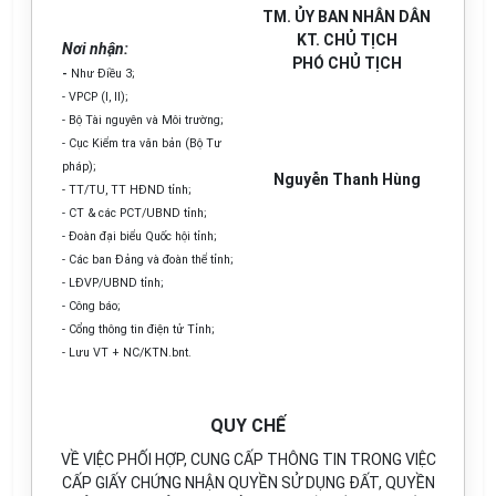
TM. ỦY BAN NHÂN DÂN
KT. CHỦ TỊCH
Nơi nhận:
PHÓ CHỦ TỊCH
-
Như Điều 3;
- VPCP (I, II);
- Bộ Tài nguyên và Môi trường;
- Cục Kiểm tra văn bản (Bộ Tư
pháp);
Nguyễn Thanh Hùng
- TT/TU, TT HĐND tỉnh;
- CT & các PCT/UBND tỉnh;
- Đoàn đại biểu Quốc hội tỉnh;
- Các ban Đảng và đoàn thể tỉnh;
- LĐVP/UBND tỉnh;
- Công báo;
- Cổng thông tin điện tử Tỉnh;
- Lưu VT + NC/KTN.bnt.
QUY CHẾ
VỀ VIỆC PHỐI HỢP, CUNG CẤP THÔNG TIN TRONG VIỆC
CẤP GIẤY CHỨNG NHẬN QUYỀN SỬ DỤNG ĐẤT, QUYỀN