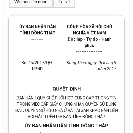
Văn bản liên quan
Tải về
ỦY BAN NHÂN DÂN
CỘNG HÒA XÃ HỘI CHỦ
TỈNH ĐỒNG THÁP
NGHĨA VIỆT NAM
-------
Độc lập - Tự do - Hạnh
phúc
---------------
Số: 45/2017/QĐ-
Đồng Tháp, ngày 26 tháng 9
UBND
năm 2017
QUYẾT ĐỊNH
BAN HÀNH QUY CHẾ PHỐI HỢP, CUNG CẤP THÔNG TIN
TRONG VIỆC CẤP GIẤY CHỨNG NHẬN QUYỀN SỬ DỤNG
ĐẤT, QUYỀN SỞ HỮU NHÀ Ở VÀ TÀI SẢN KHÁC GẮN LIỀN
VỚI ĐẤT TRÊN ĐỊA BÀN TỈNH ĐỒNG THÁP
ỦY BAN NHÂN DÂN TỈNH ĐỒNG THÁP