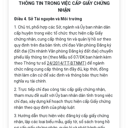
THÔNG TIN TRONG VIỆC CẤP GIẤY CHỨNG
NHẬN
Điều 4. Sở Tài nguyên và Môi trường
1. Chủ trì, phối hợp các Sở, ngành và Ủy ban nhân dân
cấp huyện trong việc tổ chức thực hiện cấp Giấy
chứng nhận, cung cấp thông tin và quản lý hồ sơ theo
quy định trên địa bàn tỉnh; chỉ đạo Văn phòng Đăng ký
đất đai (Chi nhánh Văn phòng Đăng ký đất đai) chuyển
phiếu lấy thông tin (theo Mẫu số 07/ĐK ban hành kèm
theo Thông tư số
24/2014/TT-BTNMT)
để ngành
chức năng cung cấp thông tin đầy đủ, kịp thời, đồng
thời làm căn cứ để xác định và thông báo thực hiện
nghĩa vụ tài chính.
2. Trực tiếp chỉ đạo công tác cấp giấy chứng nhận,
tham mưu đề xuất với Ủy ban nhân dân tỉnh trong việc
chỉ đạo, xây dựng kế hoạch thực hiện cấp Giấy chứng
nhận theo quy định của pháp luật.
3. Hướng dẫn thực hiện việc đăng ký cấp giấy chứng
nhận, lập các loại biểu mẫu, giấy tờ, sổ sách trong hồ
sơ cấp giấy chứng nhận, quản lý và phát hành giấy