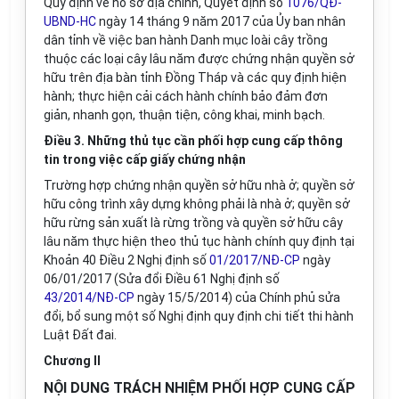
Quy định về hồ sơ địa chính, Quyết định số
1076/QĐ-
UBND-HC
ngày 14 tháng 9 năm 2017 của Ủy ban nhân
dân tỉnh về việc ban hành Danh mục loài cây trồng
thuộc các loại cây lâu năm được chứng nhận quyền sở
hữu trên địa bàn tỉnh Đồng Tháp và các quy định hiện
hành; thực hiện cải cách hành chính bảo đảm đơn
giản, nhanh gọn, thuận tiện, công khai, minh bạch.
Điều 3. Những thủ tục cần phối hợp cung cấp thông
tin trong việc cấp giấy chứng nhận
Trường hợp chứng nhận quyền sở hữu nhà ở; quyền sở
hữu công trình xây dựng không phải là nhà ở; quyền sở
hữu rừng sản xuất là rừng trồng và quyền sở hữu cây
lâu năm thực hiện theo thủ tục hành chính quy định tại
Khoản 40 Điều 2 Nghị định số
01/2017/NĐ-CP
ngày
06/01/2017 (Sửa đổi Điều 61 Nghị định số
43/2014/NĐ-CP
ngày 15/5/2014) của Chính phủ sửa
đổi, bổ sung một số Nghị định quy định chi tiết thi hành
Luật Đất đai.
Chương II
NỘI DUNG TRÁCH NHIỆM PHỐI HỢP CUNG CẤP