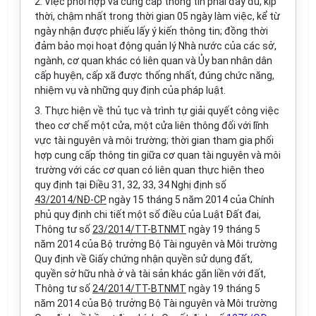
2. Việc phối hợp và cung cấp thông tin phải đầy đủ, kịp
thời, chậm nhất trong thời gian 05 ngày làm việc, kể từ
ngày nhận được phiếu lấy ý kiến thông tin; đồng thời
đảm bảo mọi hoạt động quản lý Nhà nước của các sở,
ngành, cơ quan khác có liên quan và Ủy ban nhân dân
cấp huyện, cấp xã được thống nhất, đúng chức năng,
nhiệm vụ và những quy định của pháp luật.
3. Thực hiện về thủ tục và trình tự giải quyết công việc
theo cơ chế một cửa, một cửa liên thông đối với lĩnh
vực tài nguyên và môi trường; thời gian tham gia phối
hợp cung cấp thông tin giữa cơ quan tài nguyên và môi
trường với các cơ quan có liên quan thực hiện theo
quy định tại Điều 31, 32, 33, 34 Nghị định số
43/2014/NĐ-CP
ngày 15 tháng 5 năm 2014 của Chính
phủ quy định chi tiết một số điều của Luật Đất đai,
Thông tư số
23/2014/TT-BTNMT
ngày 19 tháng 5
năm 2014 của Bộ trưởng Bộ Tài nguyên và Môi trường
Quy định về Giấy chứng nhận quyền sử dụng đất,
quyền sở hữu nhà ở và tài sản khác gắn liền với đất,
Thông tư số
24/2014/TT-BTNMT
ngày 19 tháng 5
năm 2014 của Bộ trưởng Bộ Tài nguyên và Môi trường