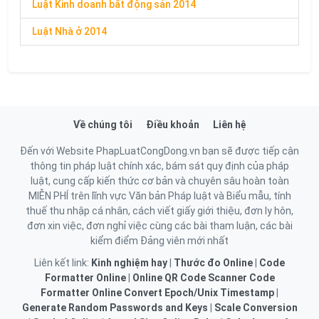
Luật Kinh doanh bất động sản 2014
Luật Nhà ở 2014
Về chúng tôi
Điều khoản
Liên hệ
Đến với Website PhapLuatCongDong.vn bạn sẽ được tiếp cận
thông tin pháp luật chính xác, bám sát quy định của pháp
luật, cung cấp kiến thức cơ bản và chuyên sâu hoàn toàn
MIỄN PHÍ trên lĩnh vực Văn bản Pháp luật và Biểu mẫu, tính
thuế thu nhập cá nhân, cách viết giấy giới thiệu, đơn ly hôn,
đơn xin việc, đơn nghỉ việc cùng các bài tham luận, các bài
kiểm điểm Đảng viên mới nhất
Liên kết link:
Kinh nghiệm hay
|
Thước đo Online
|
Code
Formatter Online
|
Online QR Code Scanner
Code
Formatter Online
Convert Epoch/Unix Timestamp
|
Generate Random Passwords and Keys
|
Scale Conversion