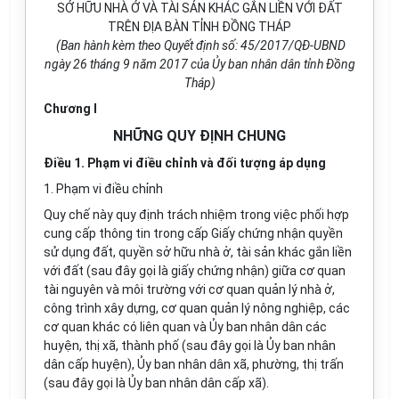
SỞ HỮU NHÀ Ở VÀ TÀI SẢN KHÁC GẮN LIỀN VỚI ĐẤT
TRÊN ĐỊA BÀN TỈNH ĐỒNG THÁP
(Ban hành kèm theo Quyết định số: 45/2017/QĐ-UBND
ngày 26 tháng 9 năm 2017 của Ủy ban nhân dân tỉnh Đồng
Tháp)
Chương I
NHỮNG QUY ĐỊNH CHUNG
Điều 1. Phạm vi điều chỉnh và đối tượng áp dụng
1. Phạm vi điều chỉnh
Quy chế này quy định trách nhiệm trong việc phối hợp
cung cấp thông tin trong cấp Giấy chứng nhận quyền
sử dụng đất, quyền sở hữu nhà ở, tài sản khác gắn liền
với đất (sau đây gọi là giấy chứng nhận) giữa cơ quan
tài nguyên và môi trường với cơ quan quản lý nhà ở,
công trình xây dựng, cơ quan quản lý nông nghiệp, các
cơ quan khác có liên quan và Ủy ban nhân dân các
huyện, thị xã, thành phố (sau đây gọi là Ủy ban nhân
dân cấp huyện), Ủy ban nhân dân xã, phường, thị trấn
(sau đây gọi là Ủy ban nhân dân cấp xã).