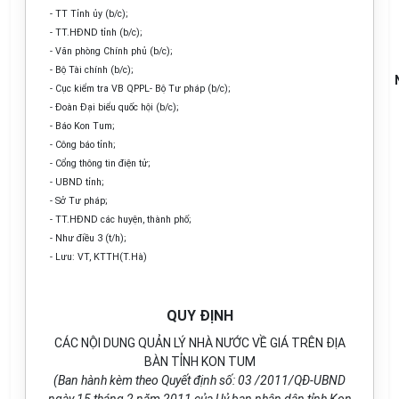
- TT Tỉnh ủy (b/c);
- TT.HĐND tỉnh (b/c);
- Văn phòng Chính phủ (b/c);
- Bộ Tài chính (b/c);
- Cục kiểm tra VB QPPL- Bộ Tư pháp (b/c);
- Đoàn Đại biểu quốc hội (b/c);
- Báo Kon Tum;
- Công báo tỉnh;
- Cổng thông tin điện tử;
- UBND tỉnh;
- Sở Tư­ pháp;
- TT.HĐND các huyện, thành phố;
- Như­ điều 3 (t/h);
- Lưu: VT, KTTH(T.Hà)
QUY ĐỊNH
CÁC NỘI DUNG QUẢN LÝ NHÀ NƯỚC VỀ GIÁ TRÊN ĐỊA
BÀN TỈNH KON TUM
(Ban hành kèm theo Quyết định số: 03 /2011/QĐ-UBND