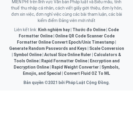
MIỄN PHÍ trên lĩnh vực Văn bản Pháp luật và Biểu mẫu, tính
thuế thu nhập cá nhân, cách viết giấy giới thiệu, đơn ly hôn,
đơn xin việc, đơn nghỉ việc cùng các bài tham luận, các bài
kiểm điểm Đảng viên mới nhất
Liên kết link:
Kinh nghiệm hay
|
Thước đo Online
|
Code
Formatter Online
|
Online QR Code Scanner
Code
Formatter Online
Convert Epoch/Unix Timestamp
|
Generate Random Passwords and Keys
|
Scale Conversion
|
Symbol Online
|
Actual Size Online Ruler
|
Calculators &
Tools Online
|
Rapid Formatter Online
|
Encryption and
Decryption Online
|
Rapid Weight Converter
|
Symbols,
Emojis, and Special
|
Convert Fluid OZ To ML
Bản quyền ©2021 bởi Pháp Luật Cộng Đồng.