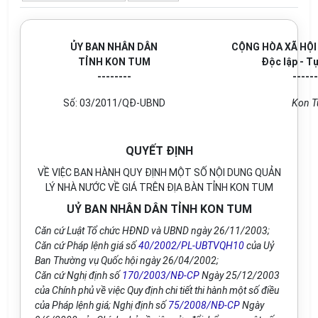
ỦY BAN NHÂN DÂN
CỘNG HÒA XÃ HỘI
TỈNH KON TUM
Độc lập - T
--------
------
Số: 03/2011/QĐ-UBND
Kon T
QUYẾT ĐỊNH
VỀ VIỆC BAN HÀNH QUY ĐỊNH MỘT SỐ NỘI DUNG QUẢN
LÝ NHÀ NƯỚC VỀ GIÁ TRÊN ĐỊA BÀN TỈNH KON TUM
UỶ BAN NHÂN DÂN TỈNH KON TUM
Căn cứ Luật Tổ chức HĐND và UBND ngày 26/11/2003;
Căn cứ Pháp lệnh giá số
40/2002/PL-UBTVQH10
của Uỷ
Ban Thường vụ Quốc hội ngày 26/04/2002;
Căn cứ Nghị định số
170/2003/NĐ-CP
Ngày 25/12/2003
của Chính phủ về việc Quy định chi tiết thi hành một số điều
của Pháp lệnh giá; Nghị định số
75/2008/NĐ-CP
Ngày