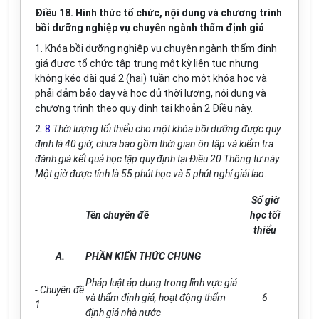
Điều 18. Hình thức tổ chức, nội dung và chương trình
bồi dưỡng nghiệp vụ chuyên ngành thẩm định giá
1. Khóa bồi dưỡng nghiệp vụ chuyên ngành thẩm định
giá được tổ chức tập trung một kỳ liên tục nhưng
không kéo dài quá 2 (hai) tuần cho một khóa học và
phải đảm bảo dạy và học đủ thời lượng, nội dung và
chương trình theo quy định tại khoản 2 Điều này.
2.
8
Thời lượng tối thiểu cho một kh
ó
a bồi dưỡng được quy
định là 40 giờ, chưa bao gồm thời gian ôn tập và kiểm tra
đánh giá kết quả học tập quy định tại Điều 20 Thông tư này.
Một giờ được t
í
nh là 55 phút học và 5 phút nghỉ giải lao.
Số giờ
Tên chuyên đề
học tối
thiểu
A.
PH
Ầ
N KI
Ế
N THỨC CHUNG
Pháp luật áp dụng trong lĩnh vực gi
á
- Chuyên đề
và thẩm định giá, hoạt động thẩm
6
1
định giá nhà nước