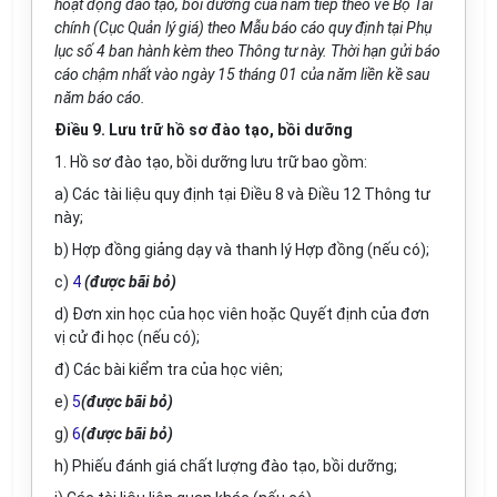
hoạt động đào tạo, bồi dưỡng của năm tiếp theo về Bộ Tài
chính (Cục Quản lý gi
á
) theo M
ẫ
u báo cáo quy định tại
Phụ
lục số 4
ban hành kèm theo Thông tư này. Thời hạn gửi báo
cáo chậm nhất vào ngày 15 tháng 01 của năm liền kề sau
năm báo cáo.
Điều 9. Lưu trữ hồ sơ đào tạo, bồi dưỡng
1. Hồ sơ đào tạo, bồi dưỡng lưu trữ bao gồm:
a) Các tài liệu quy định tại Điều 8 và Điều 12 Thông tư
này;
b) Hợp đồng giảng dạy và thanh lý Hợp đồng (nếu có);
c)
4
(được bãi bỏ)
d) Đơn xin học của học viên hoặc Quyết định của đơn
vị cử đi học (nếu có);
đ) Các bài kiểm tra của học viên;
e)
5
(được bãi bỏ)
g)
6
(được bãi bỏ)
h) Phiếu đánh giá chất lượng đào tạo, bồi dưỡng;