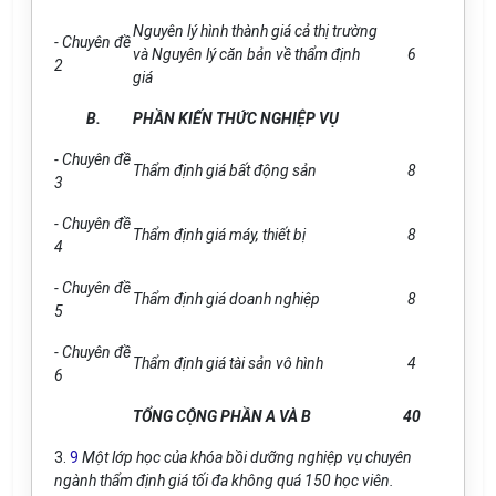
Nguyên l
ý
hình thành gi
á
cả thị trường
- Chuyên đề
và Nguyên lý căn bản về thẩm định
6
2
gi
á
B.
PH
Ầ
N KI
Ế
N THỨC NGHIỆP VỤ
- Chuyên đề
Thẩm định giá bất động sản
8
3
- Chuyên đ
ề
Thẩm định giá máy, thiết bị
8
4
- Chuyên đ
ề
Th
ẩ
m định giá doanh nghiệp
8
5
- Chuyên đề
Thẩm định gi
á
tài sản vô hình
4
6
T
Ổ
NG CỘNG PH
Ầ
N A VÀ B
40
3.
9
Một lớp học của kh
ó
a bồi dưỡng nghiệp vụ chuyên
ngành thẩm định gi
á
tối đa không quá 150 học viên.