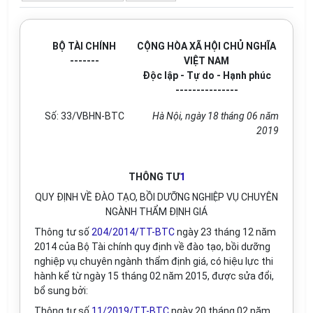
BỘ TÀI CHÍNH
CỘNG HÒA XÃ HỘI CHỦ NGHĨA
-------
VIỆT NAM
Độc lập - Tự do - Hạnh phúc
---------------
Số:
33/VBHN-BTC
Hà Nội
, ngày
18
tháng
06
năm
2019
THÔNG TƯ
1
QUY ĐỊNH VỀ ĐÀO TẠO, BỒI DƯỠNG NGHIỆP VỤ CHUYÊN
NGÀNH THẨM ĐỊNH GIÁ
Thông tư số
204/2014/TT-BTC
ngày 23 tháng 12 năm
2014 của Bộ Tài chính quy định về đào tạo, bồi dưỡng
nghiệp vụ chuyên ngành thẩm định giá, có hiệu lực thi
hành kể từ ngày 15 tháng 02 năm 2015, được sửa đổi,
bổ sung bởi:
Thông tư số
11/2019/TT-BTC
ngày 20 tháng 02 năm