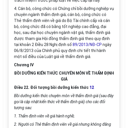
trách nhiệm trước pháp luật về việc cấp lại này.
4. Cán bộ, công chức có Chứng chỉ bồi dưỡng nghiệp vụ
chuyên ngành thẩm định giá; cán bộ, công chức có
Thẻ thẩm định viên về giá do Bộ Tài chính cấp và cán
bộ, công chức đã có bằng tốt nghiệp cao đẳng, đại
học, sau đại học chuyên ngành vật giá, thẩm định giá
được tham gia Hội đ
ồ
ng thẩm định giá theo quy định
tại khoản 2 Điều 28 Nghị định số
89/2013/NĐ-CP
ngày
06/8/2013 của Chính phủ quy định chi tiết thi hành
một số điều của Luật giá về thẩm định giá.
Chương IV
BỒI DƯỠNG KIẾN THỨC CHUYÊN MÔN VỀ THẨM ĐỊNH
GIÁ
Điều 22. Đối tượng bồi dưỡng kiến thức
12
Bồi dưỡng kiến thức chuyên môn về thẩm định gi
á
(sau đây
gọi là cập nhật kiến thức về thẩm định gi
á
) cho các đối
tượng sau:
1. Thẩm định viên về giá hành nghề;
2. Người c
ó
Thẻ thẩm định viên về giá nhưng không đăng