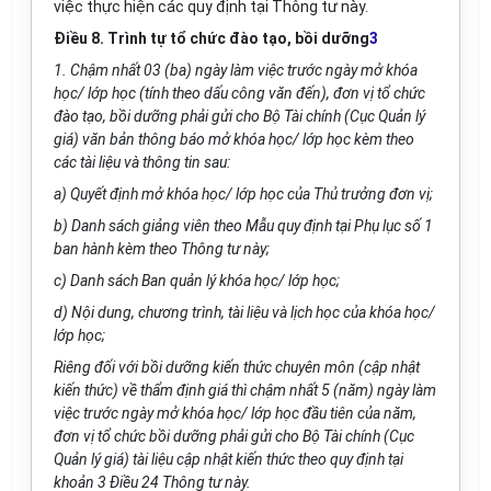
việc thực hiện các quy định tại Thông tư này.
Điều 8. Trình tự tổ chức đào tạo, bồi dưỡng
3
1. Chậm nhất 03 (ba) ngày làm việc trước ngày mở khóa
học/ lớp học (tính theo dấu công văn đến), đơn vị tổ chức
đào tạo, bồi dưỡng phải gửi cho Bộ Tài chính (Cục Quản lý
giá) văn bản thông báo mở khóa học/ lớp học kèm theo
các tài liệu và thông tin sau:
a) Quyết định mở kh
óa
học/ lớp học của Thủ trưởng đơn vị;
b) Danh sách giảng viên theo M
ẫ
u quy định tại
Phụ lục số 1
ban hành kèm theo Thông tư này;
c) Danh sách Ban quản lý kh
óa
học/ lớp học;
d) Nội dung, chương trình, tài liệu và lịch học của kh
óa
học/
lớp học;
Riêng đối với bồi dưỡng kiến thức chuyên môn (cập nhật
kiến thức) về thẩm định giá thì chậm nhất 5 (năm) ngày làm
việc trước ngày mở
khóa
học/ lớp học đầu tiên của năm,
đơn vị tổ chức bồi dưỡng phải gửi cho Bộ Tài chính (Cục
Quản lý gi
á
) tài liệu cập nhật kiến thức theo quy định tại
khoản 3 Điều 24 Thông tư này.