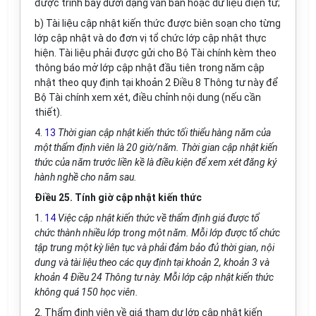
được trình bày dưới dạng văn bản hoặc dữ liệu điện tử;
b) Tài liệu cập nhật kiến thức được biên soạn cho từng
lớp cập nhật và do đơn vị tổ chức lớp cập nhật thực
hiện. Tài liệu phải được gửi cho Bộ Tài chính kèm theo
thông báo mở lớp cập nhật đầu tiên trong năm cập
nhật theo quy định tại khoản 2 Điều 8 Thông tư này để
Bộ Tài chính xem xét, điều chỉnh nội dung (nếu cần
thiết).
4.
13
Thời gian cập nhật kiến thức tối thiểu hàng năm của
một thẩm định viên là 20 g
i
ờ/năm. Thời gian cập nhật kiến
thức của năm trước liền kề là điều kiện đ
ể
xem xét đăng ký
hành nghề cho năm sau.
Điều 25. Tính giờ cập nhật kiến thức
1.
14
Việc cập nhật kiến thức về thẩm định gi
á
được tổ
chức thành nhiều lớp trong một năm. M
ỗ
i lớp được tổ chức
tập trung một kỳ liên tục và phải đảm bảo đủ thời gian, nội
dung và tài liệu theo các quy định tại khoản 2, khoản 3 và
khoản 4 Điều 24 Thông tư này. Mỗi lớp cập nhật kiến thức
không qu
á
150 học viên.
2. Thẩm định viên về giá tham dự lớp cập nhật kiến