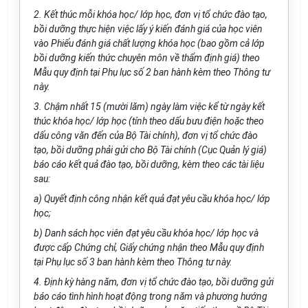
2. Kết thúc mỗi khóa học/ lớp học, đơn vị tổ chức đào tạo,
bồi dưỡng thực hiện việc lấy ý kiến đ
á
nh gi
á
của học viên
vào Phiếu đánh giá chất lượng khóa học (bao gồm cả lớp
bồi dưỡng kiến thức chuyên môn về thẩm định gi
á
) theo
M
ẫ
u quy định tại
Phụ lục số 2
ban hành kèm theo Thông tư
này.
3. Chậm nhất 15 (mười lăm) ngày làm việc kể từ ngày kết
thúc khóa học/ lớp học (t
í
nh theo dấu bưu điện hoặc theo
dấu công văn đến của Bộ Tài chính), đơn vị tổ chức đào
tạo, bồi dưỡng phải gửi cho Bộ Tài chính (Cục Quản lý giá)
báo cáo kết quả đào tạo, bồi dưỡng, kèm theo các tài liệu
sau:
a) Quyết định công nhận kết quả đạt yêu cầu kh
ó
a học/ lớp
học;
b) Danh sách học viên đạt yêu cầu khóa học/ lớp học và
được cấp Chứng chỉ, Giấy chứng nhận theo M
ẫ
u quy định
tại
Phụ lục số 3
ban hành kèm theo Thông tư này.
4. Định kỳ hàng năm, đơn vị tổ chức đào tạo, bồi dư
ỡ
ng gửi
báo cáo tình hình hoạt động trong năm và phương hướng