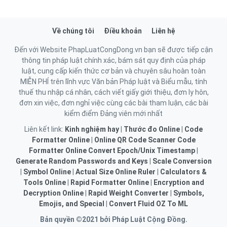
Về chúng tôi
Điều khoản
Liên hệ
Đến với Website PhapLuatCongDong.vn bạn sẽ được tiếp cận
thông tin pháp luật chính xác, bám sát quy định của pháp
luật, cung cấp kiến thức cơ bản và chuyên sâu hoàn toàn
MIỄN PHÍ trên lĩnh vực Văn bản Pháp luật và Biểu mẫu, tính
thuế thu nhập cá nhân, cách viết giấy giới thiệu, đơn ly hôn,
đơn xin việc, đơn nghỉ việc cùng các bài tham luận, các bài
kiểm điểm Đảng viên mới nhất
Liên kết link:
Kinh nghiệm hay
|
Thước đo Online
|
Code
Formatter Online
|
Online QR Code Scanner
Code
Formatter Online
Convert Epoch/Unix Timestamp
|
Generate Random Passwords and Keys
|
Scale Conversion
|
Symbol Online
|
Actual Size Online Ruler
|
Calculators &
Tools Online
|
Rapid Formatter Online
|
Encryption and
Decryption Online
|
Rapid Weight Converter
|
Symbols,
Emojis, and Special
|
Convert Fluid OZ To ML
Bản quyền ©2021 bởi Pháp Luật Cộng Đồng.