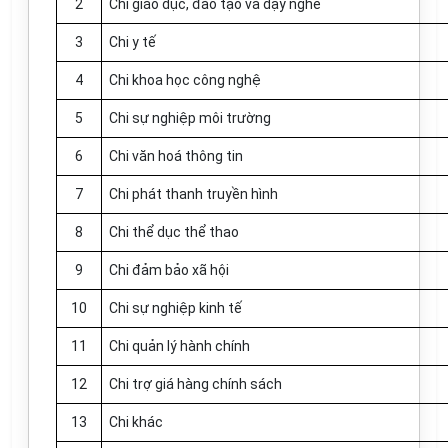
2
Chi giáo dục, đào tạo và dạy nghề
3
Chi y tế
4
Chi khoa học công nghệ
5
Chi sự nghiệp môi trường
6
Chi văn hoá thông tin
7
Chi phát thanh truyền hình
8
Chi thể dục thể thao
9
Chi đảm bảo xã hội
10
Chi sự nghiệp kinh tế
11
Chi quản lý hành chính
12
Chi trợ giá hàng chính sách
13
Chi khác