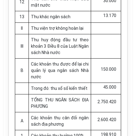
30.000
12
mặt nước
13.170
13
Thu khác ngân sách
II
Thu viện trợ không hoàn lại
Thu huy động đầu tư theo
III
khoản 3 Điều 8 của Luật Ngân
sách Nhà nước
Các khoản thu được để lại chi
150.000
B
quản lý qua ngân sách Nhà
nước
45.000
Trong đó: thu xổ số kiến thiết
TỔNG THU NGÂN SÁCH ĐỊA
2.750.420
PHƯƠNG
Các khoản thu cân đối ngân
2.600.420
A
sách địa phương
198.910
1
Các khoản thu hưởng 100%