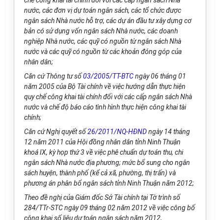
chế công khai tài chính đối với các cấp ngân sách Nhà
nước, các đơn vị dự toán ngân sách, các tổ chức được
ngân sách Nhà nước hỗ trợ, các dự án đầu tư xây dựng cơ
bản có sử dụng vốn ngân sách Nhà nước, các doanh
nghiệp Nhà nước, các quỹ có nguồn từ ngân sách Nhà
nước và các quỹ có nguồn từ các khoản đóng góp của
nhân dân;
Căn cứ Thông tư số
03/2005/TT-BTC
ngày 06 tháng 01
năm 2005 của Bộ Tài chính về việc hướng dẫn thực hiện
quy chế công khai tài chính đối với các cấp ngân sách Nhà
nước và chế độ báo cáo tình hình thực hiện công khai tài
chính;
Căn cứ Nghị quyết số
26/2011/NQ-HĐND
ngày 14 tháng
12 năm 2011 của Hội đồng nhân dân tỉnh Ninh Thuận
khoá IX, kỳ họp thứ 3 về việc phê chuẩn dự toán thu, chi
ngân sách Nhà nước địa phương; mức bổ sung cho ngân
sách huyện, thành phố (kể cả xã, phường, thị trấn) và
phương án phân bổ ngân sách tỉnh Ninh Thuận năm 2012;
Theo đề nghị của Giám đốc Sở Tài chính tại Tờ trình số
284/TTr-STC ngày 09 tháng 02 năm 2012 về việc công bố
công khai số liệu dự toán ngân sách năm 2012,