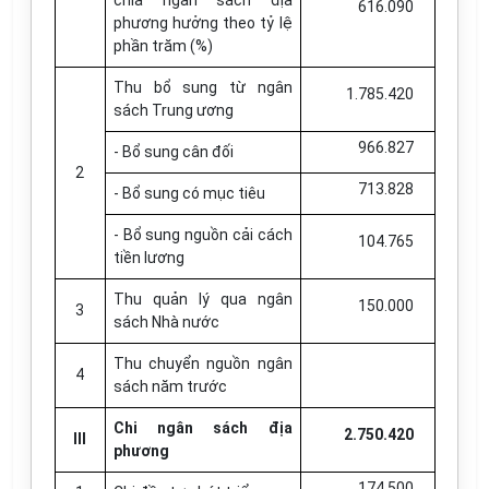
chia ngân sách địa
616.090
phương hưởng theo tỷ lệ
phần trăm (%)
Thu bổ sung từ ngân
1.785.420
sách Trung ương
966.827
- Bổ sung cân đối
2
713.828
- Bổ sung có mục tiêu
- Bổ sung nguồn cải cách
104.765
tiền lương
Thu quản lý qua ngân
150.000
3
sách Nhà nước
Thu chuyển nguồn ngân
4
sách năm trước
Chi ngân sách địa
2.750.420
III
phương
174.500