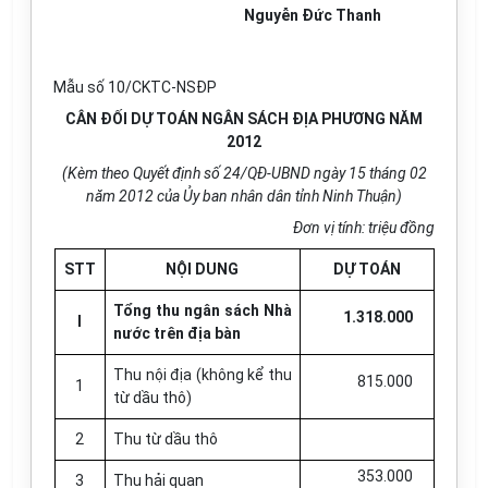
Nguyễn Đức Thanh
Mẫu số 10/CKTC-NSĐP
CÂN ĐỐI DỰ TOÁN NGÂN SÁCH ĐỊA PHƯƠNG NĂM
2012
(Kèm theo Quyết định số 24/QĐ-UBND ngày 15 tháng 02
năm 2012 của Ủy ban nhân dân tỉnh Ninh Thuận)
Đơn vị tính: triệu đồng
STT
NỘI DUNG
DỰ TOÁN
Tổng thu ngân sách Nhà
1.318.000
I
nước trên địa bàn
Thu nội địa (không kể thu
815.000
1
từ dầu thô)
2
Thu từ dầu thô
353.000
3
Thu hải quan