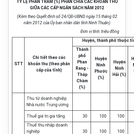
TỶ LỆ PHẦN TRĂM (%) PHÂN CHIA CÁC KHOẢN THU
GIỮA CÁC CẤP NGÂN SÁCH NĂM 2012
(Kèm theo Quyết định số 24/QĐ-UBND ngày 15 tháng 02
năm 2012 của Ủy ban nhân dân tỉnh Ninh Thuận)
Đơn vị tính: triệu đồng
Huyện, thành phố thuộc tỉn
Thành
phố
Chi tiết theo các
Huyện
H
Phan
Huyện
STT
khoản thu (theo phân
Ninh
Rang -
Ninh
cấp của tỉnh)
Phước
Tháp
Hải (%)
(%)
Chàm
(%)
Thu từ doanh nghiệp
Nhà nước Trung ương
Thuế giá trị gia tăng
30
100
100
Thuế thu nhập doanh
nghiệp
30
100
100