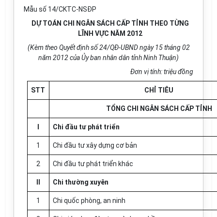
Mẫu số 14/CKTC-NSĐP
DỰ TOÁN CHI NGÂN SÁCH CẤP TỈNH THEO TỪNG
LĨNH VỰC NĂM 2012
(Kèm theo Quyết định số 24/QĐ-UBND ngày 15 tháng 02
năm 2012 của Ủy ban nhân dân tỉnh Ninh Thuận)
Đơn vị tính: triệu đồng
STT
CHỈ TIÊU
TỔNG CHI NGÂN SÁCH CẤP TỈNH
I
Chi đầu tư phát triển
1
Chi đầu tư xây dựng cơ bản
2
Chi đầu tư phát triển khác
II
Chi thường xuyên
1
Chi quốc phòng, an ninh