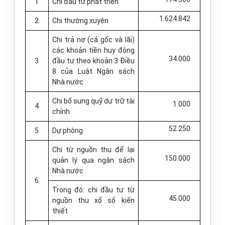
1
Chi đầu tư phát triển
1.624.842
2
Chi thường xuyên
Chi trả nợ (cả gốc và lãi)
các khoản tiền huy động
34.000
3
đầu tư theo khoản 3 Điều
8 của Luật Ngân sách
Nhà nước
Chi bổ sung quỹ dự trữ tài
1.000
4
chính
52.250
5
Dự phòng
Chi từ nguồn thu để lại
150.000
quản lý qua ngân sách
Nhà nước
6
Trong đó: chi đầu tư từ
45.000
nguồn thu xổ số kiến
thiết