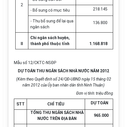
2
218.145
- Bổ sung có mục tiêu
- Thu bổ sung để lại qua
136.800
ngân sách
Chi ngân sách huyện,
II
thành phố thuộc tỉnh
1.168.818
Mẫu số 12/CKTC-NSĐP
DỰ TOÁN THU NGÂN SÁCH NHÀ NƯỚC NĂM 2012
(Kèm theo Quyết định số 24/QĐ-UBND ngày 15 tháng 02
năm 2012 của Ủy ban nhân dân tỉnh Ninh Thuận)
Đơn vị tính: triệu đồng
DỰ TOÁN
STT
CHỈ TIÊU
TỔNG THU NGÂN SÁCH NHÀ
965.000
NƯỚC TRÊN ĐỊA BÀN