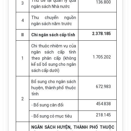
Thu để lại quản lý qua
136.800
3
ngân sách Nhà nước
Thu chuyển nguồn
4
ngân sách năm trước
2.378.185
II
Chi ngân sách cấp tỉnh
Chi thuộc nhiệm vụ của
ngân sách cấp tỉnh
1.705.202
1
theo phân cấp (không
kể số bổ sung cho ngân
sách cấp dưới)
Bổ sung cho ngân sách
672.983
huyện, thành phố thuộc
tỉnh
2
454.838
- Bổ sung cân đối
218.145
- Bổ sung có mục tiêu
NGÂN SÁCH HUYỆN, THÀNH PHỐ THUỘC