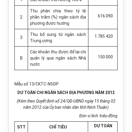
Thu phân chia theo tỷ lệ
616.090
2
phần trăm (%) ngân sách địa
phương được hưởng
Thu bổ sung từ ngân sách
1.785.420
3
Trung ương
Các khoản thu được để lại chi
150.000
B
quản lý qua ngân sách Nhà
nước
Mẫu số 13/CKTC-NSĐP
DỰ TOÁN CHI NGÂN SÁCH ĐỊA PHƯƠNG NĂM 2012
(Kèm theo Quyết định số 24/QĐ-UBND ngày 15 tháng 02
năm 2012 của Ủy ban nhân dân tỉnh Ninh Thuận)
Đơn vị tính: triệu đồng
DỰ TOÁN
STT
CHỈ TIÊU