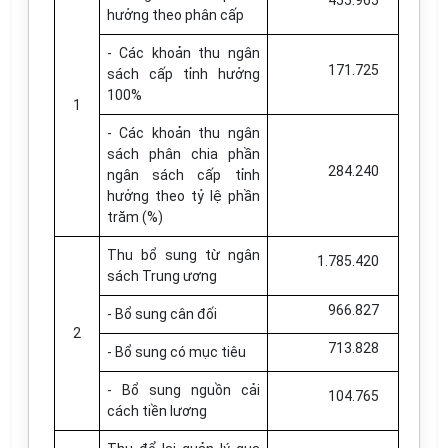
455.965
hưởng theo phân cấp
- Các khoản thu ngân
171.725
sách cấp tỉnh hưởng
100%
1
- Các khoản thu ngân
sách phân chia phần
284.240
ngân sách cấp tỉnh
hưởng theo tỷ lệ phần
trăm (%)
Thu bổ sung từ ngân
1.785.420
sách Trung ương
966.827
- Bổ sung cân đối
2
713.828
- Bổ sung có mục tiêu
- Bổ sung nguồn cải
104.765
cách tiền lương