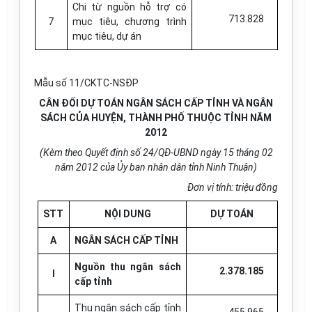
Chi từ nguồn hỗ trợ có
713.828
7
mục tiêu, chương trình
mục tiêu, dự án
Mẫu số 11/CKTC-NSĐP
CÂN ĐỐI DỰ TOÁN NGÂN SÁCH CẤP TỈNH VÀ NGÂN
SÁCH CỦA HUYỆN, THÀNH PHỐ THUỘC TỈNH NĂM
2012
(Kèm theo Quyết định số 24/QĐ-UBND ngày 15 tháng 02
năm 2012 của Ủy ban nhân dân tỉnh Ninh Thuận)
Đơn vị tính: triệu đồng
STT
NỘI DUNG
DỰ TOÁN
A
NGÂN SÁCH CẤP TỈNH
Nguồn thu ngân sách
2.378.185
I
cấp tỉnh
Thu ngân sách cấp tỉnh