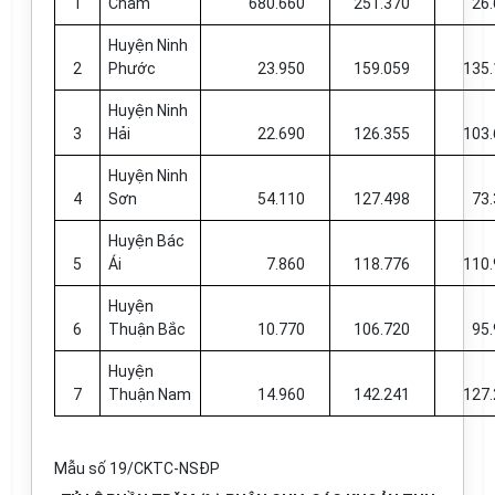
1
Chàm
680.660
251.370
26
Huyện Ninh
2
Phước
23.950
159.059
135.
Huyện Ninh
3
Hải
22.690
126.355
103.
Huyện Ninh
4
Sơn
54.110
127.498
73
Huyện Bác
5
Ái
7.860
118.776
110.
Huyện
6
Thuận Bắc
10.770
106.720
95
Huyện
7
Thuận Nam
14.960
142.241
127.
Mẫu số 19/CKTC-NSĐP