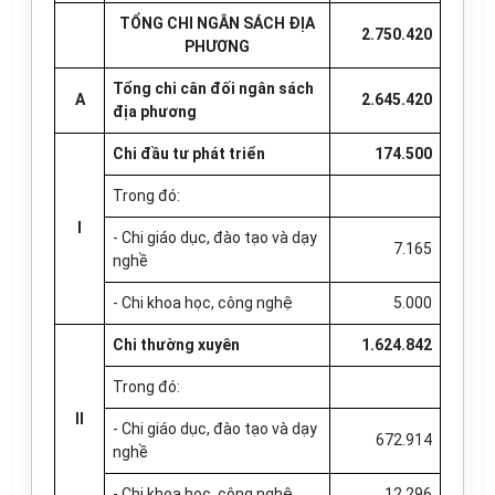
TỔNG CHI NGÂN SÁCH ĐỊA
2.750.420
PHƯƠNG
Tổng chi cân đối ngân sách
A
2.645.420
địa phương
Chi đầu tư phát triển
174.500
Trong đó:
I
- Chi giáo dục, đào tạo và dạy
7.165
nghề
- Chi khoa học, công nghệ
5.000
Chi thường xuyên
1.624.842
Trong đó:
II
- Chi giáo dục, đào tạo và dạy
672.914
nghề
- Chi khoa học, công nghệ
12.296