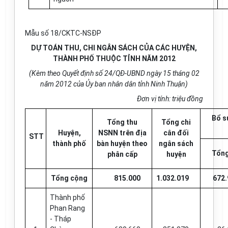
Mẫu số 18/CKTC-NSĐP
DỰ TOÁN THU, CHI NGÂN SÁCH CỦA CÁC HUYỆN,
THÀNH PHỐ THUỘC TỈNH NĂM 2012
(Kèm theo Quyết định số 24/QĐ-UBND ngày 15 tháng 02
năm 2012 của Ủy ban nhân dân tỉnh Ninh Thuận)
Đơn vị tính: triệu đồng
Bổ s
Tổng thu
Tổng chi
Huyện,
NSNN trên địa
cân đối
STT
thành phố
bàn huyện theo
ngân sách
Tổng
phân cấp
huyện
Tổng cộng
815.000
1.032.019
672.
Thành phố
Phan Rang
- Tháp