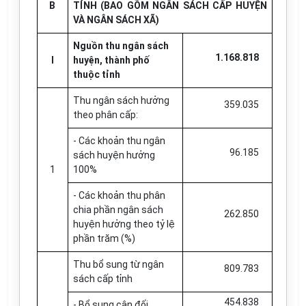
B
TỈNH (BAO GỒM NGÂN SÁCH CẤP HUYỆN
VÀ NGÂN SÁCH XÃ)
Nguồn thu ngân sách
1.168.818
I
huyện, thành phố
thuộc tỉnh
Thu ngân sách hưởng
359.035
theo phân cấp:
- Các khoản thu ngân
96.185
sách huyện hưởng
1
100%
- Các khoản thu phân
chia phần ngân sách
262.850
huyện hưởng theo tỷ lệ
phần trăm (%)
Thu bổ sung từ ngân
809.783
sách cấp tỉnh
454.838
- Bổ sung cân đối