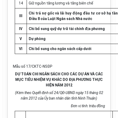
14
Giữ nguồn tăng lương và tăng biên chế
Chi trả nợ gốc và lãi huy động đầu tư cơ sở hạ tầ
III
Điều 8 của Luật Ngân sách Nhà nước
IV
Chi bổ sung quỹ dự trữ tài chính địa phương
V
Dự phòng
VI
Chi bổ sung cho ngân sách cấp dưới
Mẫu số 17/CKTC-NSĐP
DỰ TOÁN CHI NGÂN SÁCH CHO CÁC DỰ ÁN VÀ CÁC
MỤC TIÊU NHIỆM VỤ KHÁC DO ĐỊA PHƯƠNG THỰC
HIỆN NĂM 2012
(Kèm theo Quyết định số 24/QĐ-UBND ngày 15 tháng 02
năm 2012 của Ủy ban nhân dân tỉnh Ninh Thuận)
Đơn vị tính: triệu đồng