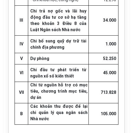
Chi trả nợ gốc và lãi huy
động đầu tư cơ sở hạ tầng
III
34.000
theo khoản 3 Điều 8 của
Luật Ngân sách Nhà nước
Chi bổ sung quỹ dự trữ tài
IV
1.000
chính địa phương
V
Dự phòng
52.250
Chi đầu tư phát triển từ
VI
45.000
nguồn xổ số kiến thiết
Chi từ nguồn hỗ trợ có mục
tiêu, chương trình mục tiêu,
VII
713.828
dự án
Các khoản thu được để lại
chi quản lý qua ngân sách
B
105.000
Nhà nước