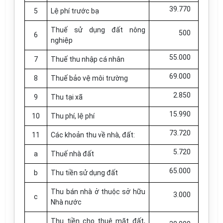
39.770
5
Lệ phí trước bạ
Thuế sử dụng đất nông
500
6
nghiệp
55.000
7
Thuế thu nhập cá nhân
69.000
8
Thuế bảo vệ môi trường
2.850
9
Thu tại xã
15.990
10
Thu phí, lệ phí
73.720
11
Các khoản thu về nhà, đất:
5.720
a
Thuế nhà đất
65.000
b
Thu tiền sử dụng đất
Thu bán nhà ở thuộc sở hữu
3.000
c
Nhà nước
Thu tiền cho thuê mặt đất,