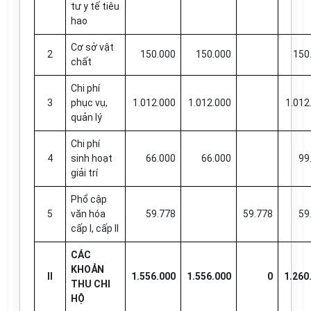
tư y tế tiêu
hao
Cơ sở vật
2
150.000
150.000
150
chất
Chi phí
3
phục vụ,
1.012.000
1.012.000
1.012
quản lý
Chi phí
4
sinh hoạt
66.000
66.000
99
giải trí
Phổ cập
5
văn hóa
59.778
59.778
59
cấp I, cấp II
CÁC
KHOẢN
II
1.556.000
1.556.000
0
1.260
THU CHI
HỘ