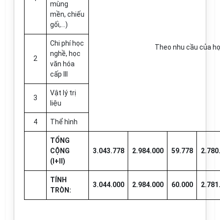
mùng
mền, chiếu
gối,…)
Chi phí học
Theo nhu cầu của họ
nghề, học
2
văn hóa
cấp III
Vật lý trị
3
liệu
4
Thể hình
TỔNG
CỘNG
3.043.778
2.984.000
59.778
2.780
(I+II)
TÍNH
3.044.000
2.984.000
60.000
2.781
TRÒN: