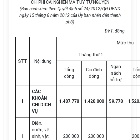
CHI PHÍ CAI NGHIỆN MA TÚY TỰ NGUYỆN
(Ban hành kèm theo Quyết định số 24/2012/QĐ-UBND
ngày 15 tháng 6 năm 2012 của Ủy ban nhân dân thành
phố)
ĐVT: đồng
Mức thu
Tháng thứ 1
STT
Nội dung
Ngân
Tổng
Gia đình
Tổ
sách
cộng
đóng
cộ
hỗ trợ
CÁC
KHOẢN
I
1.487.778
1.428.000
59.778
1.520
CHI DỊCH
VỤ
Điện,
nước, vệ
1
sinh, vật
200.000
200.000
200