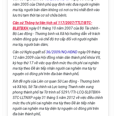
năm 2005 của Chính phủ quy định việc đưa người nghiện
ma túy, người bán dâm không có nơi cư trú nhất định vào
lưu trú tạm thời tại cơ sở chữa bệnh;
Căn cứ Thông tư liên tịch số 117/2007/TTLT/BTC-
BLĐTBXH
ngày 01 tháng 10 năm 2007 của Bộ Tài chính -
Bộ Lao động - Thương binh và Xã hội hướng dẫn về trách
nhiệm đóng góp và chế độ trợ cấp đối với người nghiện
ma túy, người bán dâm;
Căn cứ Nghị quyết số
36/2009/NQ-HĐND
ngày 09 tháng
12 năm 2009 của Hội đồng nhân dân thành phố khóa VII,
kỳ họp thứ 17 về việc quy định mức thu chi phí cai nghiện
ma túy theo Đề án tiếp nhận người cai nghiện ma túy tự
nguyện có đóng phí trên địa bàn thành phố;
Xét đề nghị của Liên cơ quan Sở Lao động - Thương binh
và Xã hội, Sở Tài chính và Lực lượng Thanh niên xung
phong thành phố tại Tờ trình số 5291/TTr-LCQ-SLĐTBXH-
STC-LLTNXP ngày 31 tháng 5 năm 2012 về việc điều chỉnh
mức thu chi phí cai nghiện ma túy theo Đề án tiếp nhận
người cai nghiện ma túy diện tự nguyện có đóng phí trên
địa bàn thành phố,