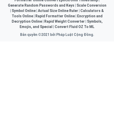
Formatter Online
Convert Epoch/Unix Timestamp
|
Generate Random Passwords and Keys
|
Scale Conversion
|
Symbol Online
|
Actual Size Online Ruler
|
Calculators &
Tools Online
|
Rapid Formatter Online
|
Encryption and
Decryption Online
|
Rapid Weight Converter
|
Symbols,
Emojis, and Special
|
Convert Fluid OZ To ML
Bản quyền ©2021 bởi Pháp Luật Cộng Đồng.