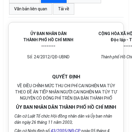
Văn bản liên quan
Tải về
ỦY BAN NHÂN DÂN
CỘNG HÒA XÃ HỘ
THÀNH PHỐ HỒ CHÍ MINH
Độc lập - 
--------
----
Số: 24/2012/QĐ-UBND
Thành phố Hồ Chí
QUYẾT ĐỊNH
VỀ ĐIỀU CHỈNH MỨC THU CHI PHÍ CAI NGHIỆN MA TÚY
THEO ĐỀ ÁN TIẾP NHẬN NGƯỜI CAI NGHIỆN MA TÚY TỰ
NGUYỆN CÓ ĐÓNG PHÍ TRÊN ĐỊA BÀN THÀNH PHỐ
ỦY BAN NHÂN DÂN THÀNH PHỐ HỒ CHÍ MINH
Căn cứ Luật Tổ chức Hội đồng nhân dân và Ủy ban nhân
dân ngày 26 tháng 11 năm 2003;
Căn cứ Nghị định số
43/2005/NĐ-CP
ngày 05 tháng 4