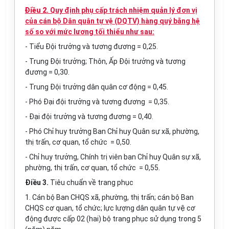
Điều 2.
Quy định phụ cấp trách nhiệm quản lý đơn vị
của cán bộ Dân quân tự vệ (DQTV) hàng quý bằng hệ
số so với mức lương tối thiểu như sau:
- Tiểu Đội trưởng và tương đương = 0,25.
- Trung Đội trưởng; Thôn, Ấp Đội trưởng và tương
đương = 0,30.
- Trung Đội trưởng dân quân cơ động = 0,45.
- Phó Đại đội trưởng và tương đương = 0,35.
- Đại đội trưởng và tương đương = 0,40.
- Phó Chỉ huy trưởng Ban Chỉ huy Quân sự xã, phường,
thị trấn, cơ quan, tổ chức = 0,50.
- Chỉ huy trưởng, Chính trị viên ban Chỉ huy Quân sự xã,
phường, thị trấn, cơ quan, tổ chức = 0,55.
Điều 3.
Tiêu chuẩn về trang phục
1. Cán bộ Ban CHQS xã, phường, thị trấn; cán bộ Ban
CHQS cơ quan, tổ chức; lực lượng dân quân tự vệ cơ
động được cấp 02 (hai) bộ trang phục sử dụng trong 5