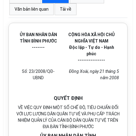
Văn bản liên quan
Tải về
ỦY BAN NHÂN DÂN
CỘNG HÒA XÃ HỘI CHỦ
TỈNH BÌNH PHƯỚC
NGHĨA VIỆT NAM
-------
Độc lập - Tự do - Hạnh
phúc
---------------
Số: 23/2008/QĐ-
Đồng Xoài, ngày 21 tháng 5
UBND
năm 2008
QUYẾT ĐỊNH
VỀ VIỆC QUY ĐỊNH MỘT SỐ CHẾ ĐỘ, TIÊU CHUẨN ĐỐI
VỚI LỰC LƯỢNG DÂN QUÂN TỰ VỆ VÀ PHỤ CẤP TRÁCH
NHIỆM QUẢN LÝ CỦA CÁN BỘ DÂN QUÂN TỰ VỆ TRÊN
ĐỊA BÀN TỈNH BÌNH PHƯỚC
ỦY BAN NHÂN DÂN TỈNH