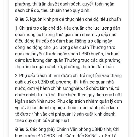
phường, thị trấn duyệt danh sách, quyết toán ngân
sách chế độ, tiêu chuẩn theo quy định.
Điều 5.
Nguồn kinh phí để thực hiện chế độ, tiêu chuẩn
1. Chi trả trợ cấp chế độ, tiêu chuẩn cho lực lượng dân
quân nòng cốt trong thời gian làm nhiệm vụ cấp nào
điều động thì cấp đó đảm bảo. Riêng trợ cấp ngày
công lao động cho lực lượng dân quân Thường trực
của các huyện, thị do ngân sách UBND huyện, thị bảo
đảm; lực lượng dân quân Thường trực các xã, phường,
thị trấn do ngân sách xã, phường, thị trấn đảm bảo.
2. Phụ cấp trách nhiệm được chi trả một lần vào tháng
cuối quý do UBND xã, phường, thị trấn, cơ quan nhà
nước, đơn vị hành chính sự nghiệp, tổ chức kinh tế, tổ
chức chính trị - xã hội thực hiện theo quy định của Luật
Ngân sách Nhà nước. Phụ cấp trách nhiệm quản lý đơn
vị tự vệ các doanh nghiệp thuộc mọi thành phần kinh
tế được tính vào chi phí quản lý sản xuất kinh doanh
theo quy định của pháp luật.
Điều 6.
Các ông (bà): Chánh Văn phòng UBND tỉnh, Chỉ
huy trưởng Bộ CHQS tỉnh, Giám đốc Sở Nội vụ, Sở Tài