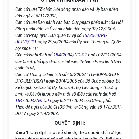
Căn cứ Luật Tổ chức Hội đồng nhân dân và Ủy ban nhân
dân ngày 26/11/2003;
Căn cứ Luật Ban hành văn bản Quy phạm pháp luật của Hội
đồng nhân dân và Ủy ban nhân dân ngày 03/12/2004;
Căn cứ Pháp lệnh Dân quân tự vệ số
19/2004/PL-
UBTVQH11
ngày 29/4/2004 của Ủy ban Thường vụ Quốc
hội khóa 11;
Căn cứ Nghị định số
184/2004/NĐ-CP
ngày 02/11/2004
của Chính phủ quy định chi tiết việc thi hành Pháp lệnh Dân
quân tự vệ;
Căn cứ Thông tư liên tịch số 46/2005/TTLT-BQP-BKHĐT-
BTC-BLĐTB&XH ngày 20/4/2005 của Bộ Quốc phòng, Bộ
Kế hoạch và Đầu tư, Bộ Tài chính, Bộ Lao động - Thương
binh và Xã hội hướng dẫn một số điều của Nghị định số
184/2004/NĐ-CP
ngày 02/11/2004 của Chính phủ;
Theo đề nghị của Bộ CHQS tỉnh tại Công văn số 178/BCH-
DQTV ngày 24/4/2008,
QUYẾT ĐỊNH:
Điều 1.
Quy định một số chế độ, tiêu chuẩn đối với lực