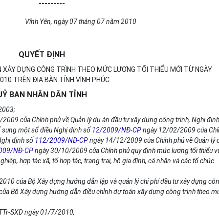
---------
Vĩnh Yên, ngày 07 tháng 07 năm 2010
QUYẾT ĐỊNH
N XÂY DỰNG CÔNG TRÌNH THEO MỨC LƯƠNG TỐI THIỂU MỚI TỪ NGÀY
010 TRÊN ĐỊA BÀN TỈNH VĨNH PHÚC
UỶ BAN NHÂN DÂN TỈNH
2003;
2009 của Chính phủ về Quản lý dự án đầu tư xây dựng công trình, Nghị địn
 sung một số điều Nghị định số
12/2009/NĐ-CP
ngày 12/02/2009 của Chí
Nghị định số
112/2009/NĐ-CP
ngày 14/12/2009 của Chính phủ về Quản lý c
009/NĐ-CP
ngày 30/10/2009 của Chính phủ quy định mức lương tối thiểu 
hiệp, hợp tác xã, tổ hợp tác, trang trại, hộ gia đình, cá nhân và các tổ chức
010 của Bộ Xây dựng hướng dẫn lập và quản lý chi phí đầu tư xây dựng cô
ủa Bộ Xây dựng hướng dẫn điều chỉnh dự toán xây dựng công trình theo m
0/TTr-SXD ngày 01/7/2010,