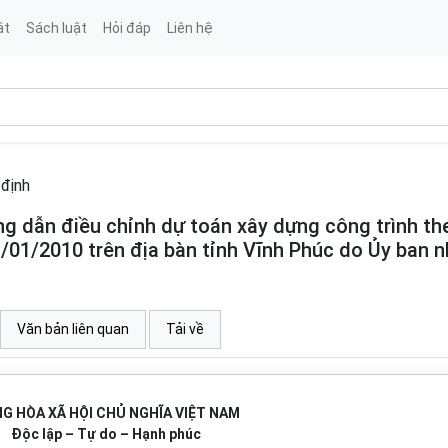
ật
Sách luật
Hỏi đáp
Liên hệ
định
 dẫn điều chỉnh dự toán xây dựng công trình th
1/01/2010 trên địa bàn tỉnh Vĩnh Phúc do Ủy ban 
Văn bản liên quan
Tải về
G HÒA XÃ HỘI CHỦ NGHĨA VIỆT NAM
Độc lập – Tự do – Hạnh phúc