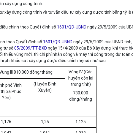
án xây dựng công trình:
tư xây dựng công trình và tư vấn đầu tư xây dựng được tính bằng tỷ lệ 
 điều chỉnh theo Quyết định số
1601/QĐ-UBND
ngày 29/5/2009 của UB
hỉnh theo Quyết định số
1601/QĐ-UBND
ngày 29/5/2009 của UBND tỉnh,
g tư số
05/2009/TT-BXD
ngày 15/4/2009 của Bộ Xây dựng; khi thực h
 thiểu vùng mới, thì chi phí nhân công và máy thi công trong dự toán 
chi phí khảo sát xây dựng được điều chỉnh hệ số như sau:
Vùng IV (Các
Vùng III 810.000 đồng/tháng
huyện còn lại
(Huyện Bình
trong tỉnh)
nh phố Vĩnh
Xuyên)
 thị xã Phúc
730.000
Yên)
đồng/tháng
1,176
1,25
1,125