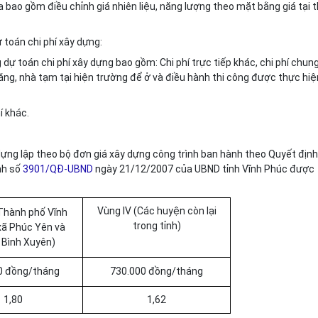
 bao gồm điều chỉnh giá nhiên liệu, năng lượng theo mặt bằng giá tại t
 toán chi phí xây dựng:
 dự toán chi phí xây dựng bao gồm: Chi phí trực tiếp khác, chi phí chung
 tăng, nhà tạm tại hiện trường để ở và điều hành thi công được thực hiệ
í khác.
dựng lập theo bộ đơn giá xây dựng công trình ban hành theo Quyết định
nh số
3901/QĐ-UBND
ngày 21/12/2007 của UBND tỉnh Vĩnh Phúc được
Vùng IV (Các huyện còn lại
(Thành phố Vĩnh
trong tỉnh)
 xã Phúc Yên và
 Bình Xuyên)
0 đồng/tháng
730.000 đồng/tháng
1,80
1,62