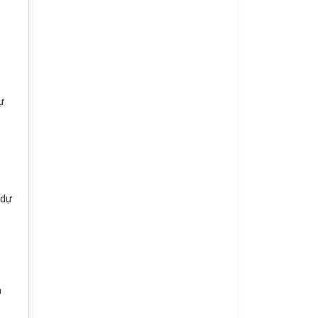
ự
 dự
a