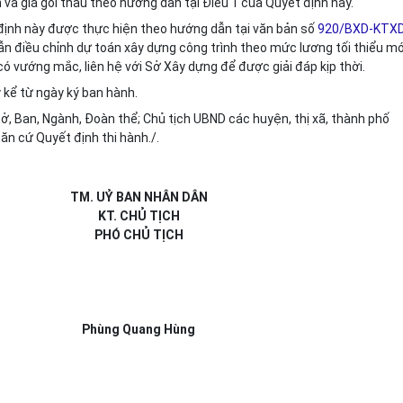
n và giá gói thầu theo hướng dẫn tại Điều 1 của Quyết định này.
 định này được thực hiện theo hướng dẫn tại văn bản số
920/BXD-KTX
 điều chỉnh dự toán xây dựng công trình theo mức lương tối thiểu mớ
ó vướng mắc, liên hệ với Sở Xây dựng để được giải đáp kịp thời.
 kể từ ngày ký ban hành.
, Ban, Ngành, Đoàn thể; Chủ tịch UBND các huyện, thị xã, thành phố
căn cứ Quyết định thi hành./.
TM. UỶ BAN NHÂN DÂN
KT. CHỦ TỊCH
PHÓ CHỦ TỊCH
Phùng Quang Hùng