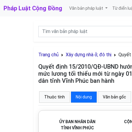
Pháp Luật
Cộng Đồng
Văn bản pháp luật
Từ điển lu
Trang chủ
Xây dựng nhà ở, đô thị
Quyết 
Quyết định 15/2010/QĐ-UBND hướng
mức lương tối thiểu mới từ ngày 0
dân tỉnh Vĩnh Phúc ban hành
Thuộc tính
Nội dung
Văn bản gốc
ỦY BAN NHÂN DÂN
CỘN
TỈNH VĨNH PHÚC