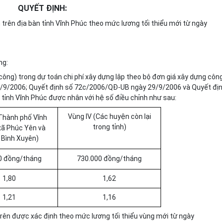
QUYẾT ĐỊNH:
 trên địa bàn tỉnh Vĩnh Phúc theo mức lương tối thiểu mới từ ngày
ng:
công) trong dự toán chi phí xây dựng lập theo bộ đơn giá xây dựng côn
29/9/2006; Quyết định số 72c/2006/QĐ-UB ngày 29/9/2006 và Quyết đị
ỉnh Vĩnh Phúc được nhân với hệ số điều chỉnh như sau:
Vùng IV (Các huyện còn lại
(Thành phố Vĩnh
trong tỉnh)
 xã Phúc Yên và
 Bình Xuyên)
0 đồng/tháng
730.000 đồng/tháng
1,80
1,62
1,21
1,16
trên được xác định theo mức lương tối thiểu vùng mới từ ngày