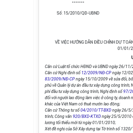
-------
Số: 15/2010/QĐ-UBND
VỀ VIỆC HƯỚNG DẪN ĐIỀU CHỈNH DỰ TOÁ
01/01/2
Căn cứ Luật tổ chức HĐND và UBND ngày 26/11/
Căn cứ Nghị định số
12/2009/NĐ-CP
ngày 12/02/
83/2009/NĐ-CP
ngày 15/10/2009 về sửa đổi, bổ
phủ về Quản lý dự án đầu tư xây dựng công trình; 
phí đầu tư xây dựng công trình; Nghị định số
97/2
đối với người lao động làm việc ở công ty, doanh ng
khác của Việt Nam có thuê mướn lao động;
Căn cứ Thông tư số
04/2010/TT-BXD
ngày 26/5/2
trình; Công văn
920/BXD-KTXD
ngày 25/5/2010 c
lương tối thiểu mới từ ngày 01/01/2010;
Xét đề nghị của Sở Xây dựng tại Tờ trình số 132