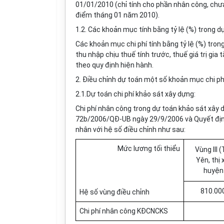
01/01/2010 (chỉ tính cho phần nhân công, chưa
điểm tháng 01 năm 2010).
1.2. Các khoản mục tính bằng tỷ lệ (%) trong dự
Các khoản mục chi phí tính bằng tỷ lệ (%) trong
thu nhập chịu thuế tính trước, thuế giá trị gia
theo quy định hiện hành.
2. Điều chỉnh dự toán một số khoản mục chi ph
2.1.Dự toán chi phí khảo sát xây dựng:
Chi phí nhân công trong dự toán khảo sát xây 
72b/2006/QĐ-UB ngày 29/9/2006 và Quyết đị
nhân với hệ số điều chỉnh như sau:
Mức lương tối thiểu
Vùng III 
Yên, thị
huyện
810.00
Hệ số vùng điều chỉnh
Chi phí nhân công KĐCNCKS