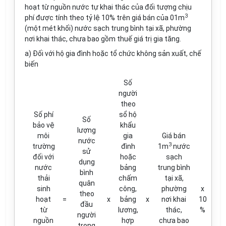
hoạt từ nguồn nước tự khai thác của đối tượng chịu
3
phí được tính theo tỷ lệ 10% trên giá bán của 01m
(một mét khối) nước sạch trung bình tại xã, phường
nơi khai thác, chưa bao gồm thuế giá trị gia tăng.
a) Đối với hộ gia đình hoặc tổ chức không sản xuất, chế
biến
Số
người
theo
Số phí
sổ hộ
Số
bảo vệ
khẩu
lượng
môi
gia
Giá bán
nước
3
trường
đình
1m
nước
sử
đối với
hoặc
sạch
dụng
nước
bảng
trung bình
bình
thải
chấm
tại xã,
quân
sinh
công,
phường
x
theo
hoạt
=
x
bảng
x
nơi khai
10
đầu
từ
lương,
thác,
%
người
nguồn
hợp
chưa bao
trong