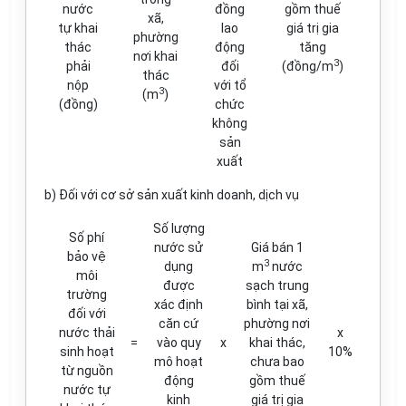
nước
đồng
gồm thuế
xã,
tự khai
lao
giá trị gia
phường
thác
động
tăng
nơi khai
3
phải
đối
(đồng/m
)
thác
nộp
với tổ
3
(m
)
(đồng)
chức
không
sản
xuất
b) Đối với cơ sở sản xuất kinh doanh, dịch vụ
Số lượng
Số phí
nước sử
Giá bán 1
bảo vệ
3
dụng
m
nước
môi
được
sạch trung
trường
xác định
bình tại xã,
đối với
căn cứ
phường nơi
nước thải
x
=
vào quy
x
khai thác,
sinh hoạt
10%
mô hoạt
chưa bao
từ nguồn
động
gồm thuế
nước tự
kinh
giá trị gia