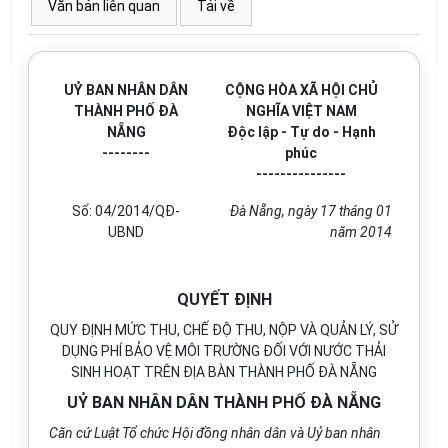
Văn bản liên quan
Tải về
UỶ BAN NHÂN DÂN
CỘNG HÒA XÃ HỘI CHỦ
THÀNH PHỐ ĐÀ
NGHĨA VIỆT NAM
NẴNG
Độc lập - Tự do - Hạnh
--------
phúc
---------------
Số: 04/2014/QĐ-
Đà Nẵng, ngày 17 tháng 01
UBND
năm 2014
QUYẾT ĐỊNH
QUY ĐỊNH MỨC THU, CHẾ ĐỘ THU, NỘP VÀ QUẢN LÝ, SỬ
DỤNG PHÍ BẢO VỆ MÔI TRƯỜNG ĐỐI VỚI NƯỚC THẢI
SINH HOẠT TRÊN ĐỊA BÀN THÀNH PHỐ ĐÀ NẴNG
UỶ BAN NHÂN DÂN THÀNH PHỐ ĐÀ NẴNG
Căn cứ Luật Tổ chức Hội đồng nhân dân và Uỷ ban nhân