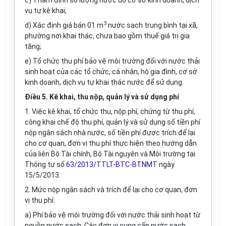
c) Thẩm định số lượng nước do cơ sở kinh doanh, dịch
vụ tự kê khai;
3
d) Xác định giá bán 01 m
nước sạch trung bình tại xã,
phường nơi khai thác, chưa bao gồm thuế giá trị gia
tăng;
e) Tổ chức thu phí bảo vệ môi trường đối với nước thải
sinh hoạt của các tổ chức, cá nhân, hộ gia đình, cơ sở
kinh doanh, dịch vụ tự khai thác nước để sử dụng.
Điều 5. Kê khai, thu nộp, quản lý và sử dụng phí
1. Việc kê khai, tổ chức thu, nộp phí, chứng từ thu phí,
công khai chế độ thu phí, quản lý và sử dụng số tiền phí
nộp ngân sách nhà nước, số tiền phí được trích để lại
cho cơ quan, đơn vị thu phí thực hiện theo hướng dẫn
của liên Bộ Tài chính, Bộ Tài nguyên và Môi trường tại
Thông tư số
63/2013/TTLT-BTC-BTNMT
ngày
15/5/2013.
2. Mức nộp ngân sách và trích để lại cho cơ quan, đơn
vị thu phí:
a) Phí bảo vệ môi trường đối với nước thải sinh hoạt từ
nguồn nước sạch: Các đơn vị cung cấp nước sạch