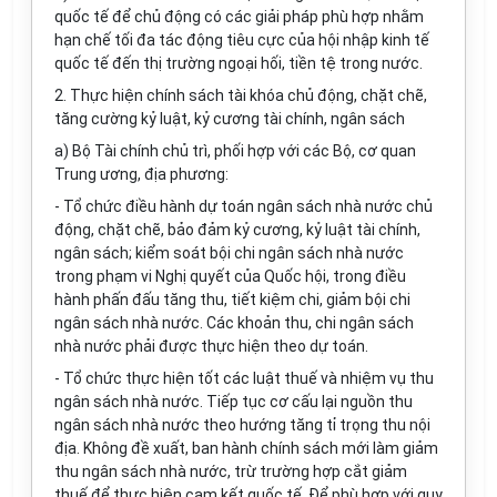
quốc tế để chủ động có các gi
ả
i pháp phù hợp nhằm
hạn chế tối đa tác động tiêu cực của hội nhập kinh tế
quốc tế đến thị trường ngoại hối, tiền tệ trong nước.
2. Thực hiện chính sách tài khóa chủ động, chặt chẽ,
tăng cường kỷ luật, kỷ cương tài chính, ngân sách
a) Bộ Tài chính chủ trì, phối hợp với các Bộ, c
ơ
quan
Trung ương, địa phương:
- Tổ chức điều hành dự toán ngân sách nhà nước chủ
động, chặt chẽ, bảo đảm kỷ cương, kỷ luật tài chính,
ngân sách; kiểm soát bội chi ngân sách nhà nước
trong phạm vi Nghị quyết của Quốc hội, trong điều
hành phấn đấu tăng thu, tiết kiệm chi, giảm bội chi
ngân sách nhà nước. Các khoản thu, chi ngân sách
nhà nước phải được thực hiện theo dự toán.
- Tổ chức thực hiện tốt các luật thuế và nhiệm vụ thu
ngân sách nhà nước. Tiếp tục cơ cấu lại nguồn thu
ngân sách nhà nước theo hướng t
ă
ng t
ỉ
trọng thu nội
địa. Không đề xuất, ban hành chính sách mới làm giảm
thu ngân sách nhà nước, trừ trường hợp cắt giảm
thuế để thực hiện cam kết quốc tế. Để phù hợp với quy