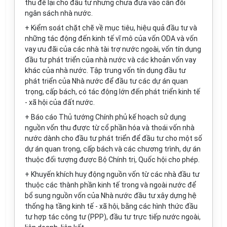
thu để lại cho đầu tư nhưng chưa đưa vào cân đối
ngân sách nhà nước.
+ Kiểm soát chặt chẽ về mục tiêu, hiệu quả đầu tư và
những tác động đến kinh tế vĩ mô của vốn ODA và vốn
vay ưu đãi của các nhà tài trợ nước ngoài, vốn tín dụng
đầu tư phát triển của nhà nước và các khoản vốn vay
khác của nhà nước. Tập trung vốn tín dụng đầu tư
phát triển của Nhà nước để đầu tư các dự án quan
tr
ọng, cấp bách, có tác động lớn đến phát triển kinh tế
- xã hội của đất nước.
+ Báo cáo Thủ tướng Chính phủ kế hoạch sử dụng
nguồn vốn thu được từ cổ ph
ầ
n hóa và thoái vốn nhà
nước dành cho đầu tư phát
tr
iển để đầu tư cho một số
dự án quan trọng, cấp bách và các chương trình, dự án
thuộc đối tượng được Bộ Chính trị, Quốc hội cho phép.
+ Khuyến khích huy động nguồn vốn từ các nhà đầu tư
thuộc các thành phần kinh tế trong và ngoài nước để
bổ sung nguồn vốn của Nhà nước đầu tư xây dựng hệ
thống hạ t
ầ
ng kinh tế - xã hội, bằng các hình thức đầu
tư hợp tác công tư (PPP), đầu tư trực tiếp nước ngoài,