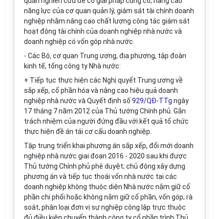
quan nghiên cứu để có giải pháp củng cố, nâng cao
năng lực của cơ quan quản lý, giám sát tài chính doanh
nghiệp nhằm nâng cao chất lượng công tác giám sát
hoạt động tài chính của doanh nghiệp nhà nước và
doanh nghiệp có vốn góp nhà nước.
- Các Bộ, cơ quan Trung ương, địa phương, tập đoàn
kinh tế, tổng công ty Nhà nước:
+ Tiếp tục thực hiện các Nghị quyết Trung ương về
sắp xếp, cổ phần hóa và nâng cao hiệu quả doanh
nghiệp nhà nước và Quyết định số
929/QĐ-TTg
ngày
17 tháng 7 năm 20
1
2 của Thủ tướng Chính phủ. Gắn
trách nhiệm của người đứng đầu với kết quả tổ chức
thực hiện đề án tái cơ cấu doanh nghiệp.
Tập trung triển khai phương án s
ắ
p xếp, đổi mới doanh
nghiệp nhà nước giai đoạn 2016 - 2020 sau khi được
Thủ tướng Chính phủ phê duyệt; chủ động xây dựng
phương án và tiếp tục thoái vốn nhà nước tại các
doanh nghiệp không thuộc diện Nhà nước nắm giữ cổ
phần chi phối hoặc không nắm giữ cổ phần, vốn góp; rà
soát, phân loại đơn vị sự nghiệp c
ô
ng lập trực thuộc
đủ điều kiện chuyển thành công ty cổ phần trình Thủ