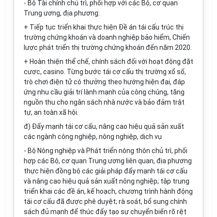
- Bộ Tài chính chủ trì, phối hợp với các Bộ, cơ quan
Trung ương, địa phương:
+ Tiếp tục triển khai thực hiện Đề án tái cấu trúc thị
trường chứng khoán và doanh nghiệp bảo hiểm, Chiến
lược phát triển thị trường chứng khoán đến năm 2020.
+ Hoàn thiện thể chế, chính sách đối với hoạt động đặt
cược, casino. Từng bước tái cơ cấu thị trường xổ số,
trò chơi điện tử có thưởng theo hướng hiện đại, đáp
ứng nhu c
ầ
u giải trí lành mạnh của công chúng, tăng
nguồn thu cho ngân sách nhà nước và bảo đảm trật
tự, an toàn xã hội.
đ) Đẩy mạnh tái cơ cấu, nâng cao hiệu qu
ả
sản xuất
các ngành công nghiệp, nông nghiệp, dịch vụ
- Bộ Nông nghiệp và Phát triển nông thôn chủ trì, phối
hợp các Bộ, cơ quan Trung ương liên quan, địa phương
thực hiện đồng bộ các giải pháp đẩy mạnh tái cơ cấu
và nâng cao hiệu quả sản xuất nông nghiệp; tập trung
triển khai các đề án, kế hoạch, chương trình hành động
tái cơ cấu đã được phê duyệt; rà soát, bổ sung chính
sách đủ mạnh để thúc đẩy tạo sự chuyển biến rõ rệt