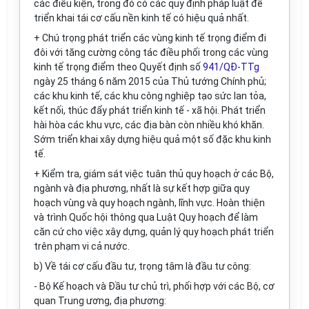
các điều kiện, trong đó có các quy định pháp luật để
triển khai tái cơ cấu nền kinh tế có hiệu quả nhất.
+ Chú trọng phát
tr
iển các vùng kinh tế trọng điểm đi
đôi với tăng cường công tác điều phối trong các vùng
kinh tế trọng điểm theo Quyết định số
941/QĐ-TTg
ngày 25 tháng 6 năm 2015 của Thủ tướng Chính phủ;
các khu kinh tế, các khu công nghiệp tạo sức lan tỏa,
kết nối, thúc đẩy phát triển kinh tế - xã hội. Phát triển
hài hòa các khu vực, các địa bàn còn nhiều khó khăn.
Sớm triển khai xây dựng hiệu quả một số đặc khu kinh
tế.
+ Kiểm tra, giám sát việc tuân thủ quy hoạch ở các Bộ,
ngành và địa phương, nhất là sự kết hợp giữa quy
hoạch vùng và quy hoạch ngành, lĩnh vực. Hoàn thiện
và trình Quốc hội thông qua Luật Quy hoạch để làm
căn cứ cho việc xây dựng, quản lý quy hoạch phát triển
trên phạm vi cả nước.
b)
V
ề tái cơ cấu đầu tư, trọng tâm là đầu tư công:
- Bộ Kế hoạch và Đầu tư chủ trì, phối hợp với các Bộ, cơ
quan Trung ương, địa phương: