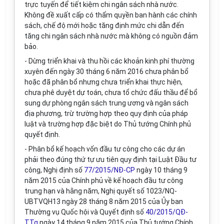
trực tuyến để tiết kiệm chi ngân sách nhà nước.
Không đề xuất cấp có thẩm quyền ban hành các chính
sách, chế độ mới hoặc tăng định mức chi dẫn đến
tăng chi ngân sách nhà nước mà không có nguồn đảm
bảo.
- Dừng triển khai và thu hồi các khoản kinh phí thường
xuyên đến ngày 30 tháng 6 năm 2016 chưa phân bổ
hoặc đã phân bổ nhưng chưa triển khai thực hiện,
chưa phê duyệt dự toán, chưa tổ chức đấu thầu để bổ
sung dự phòng ngân sách trung ương và ngân sách
địa phương, trừ trường hợp theo quy định của pháp
luật và trường hợp đặc biệt do Thủ tướng Chính phủ
quyết định.
- Phân bổ kế hoạch vốn đầu tư công cho các dự án
phải theo đúng thứ tự ưu tiên quy định tại Luật Đầu tư
công, Nghị định số
77/2015/NĐ-CP
ngày 10 tháng 9
năm 2015 của Chính phủ về kế hoạch đầu tư công
trung hạn và hằng năm, Nghị quyết số 1023/NQ-
U
BTVQH13 ngày 28 tháng 8 năm 2015 của Ủy ban
Thường vụ Quốc hội và Quyết định số
40/2015/QĐ-
TTg
ngày 14 tháng 9 năm 2015 của Thủ tướng Chính