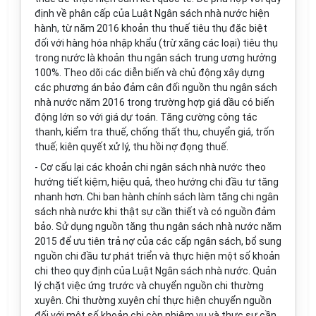
định về phân cấp của Luật Ngân sách nhà nước hiện
hành, từ năm 2016 khoản thu thuế tiêu thụ đặc biệt
đối với hàng hóa nhập khẩu (trừ xăng các loại) tiêu thụ
trong nước là khoản thu ngân sách trung ương hưởng
100%. Theo dõi các diễn biến và chủ động xây dựng
các phương án bảo đảm cân đối nguồn thu ngân sách
nhà nước năm 2016 trong trường hợp giá dầu c
ó
biến
động lớn so với giá dự toán. Tăng cường công tác
thanh, kiểm tra thuế, chống thất thu, chuyển giá, trốn
thuế; kiên quyết xử lý, thu hồi nợ đọng thuế.
- Cơ cấu lại các khoản chi ngân sách nhà nước theo
hướng tiết kiệm, hiệu quả, theo hướng chi đầu tư tăng
nhanh hơn. Chi ban hành chính sách làm tăng chi ngân
sách nhà nước khi thật sự cần thiết và có nguồn đảm
bảo. Sử dụng nguồn tăng thu ngân sách nhà nước năm
2015 để ưu tiên trả nợ của các cấp ngân sách, bổ sung
nguồn chi đầu tư phát triển và thực hiện một số khoản
chi theo quy định của Luật Ngân sách nhà nước. Quản
lý chặt việc ứng trước và chuyển nguồn chi thường
xuyên. Chi thường xuyên ch
ỉ
thực hiện chuyển nguồn
đối với một số khoản chi còn nhiệm vụ và thực sự cần