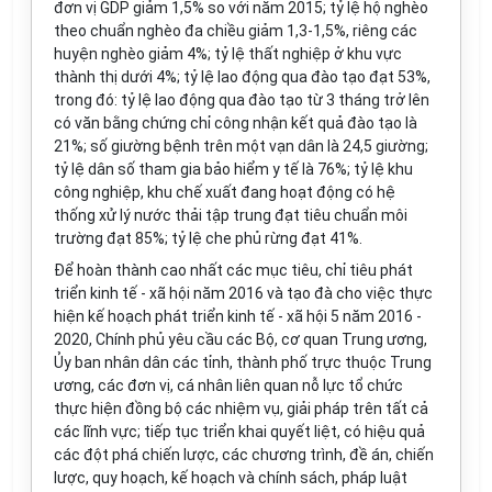
đơn vị GDP giảm 1,5% so với năm 2015; tỷ lệ hộ nghèo
theo chuẩn nghèo đa chiều giảm 1,3-1,5%, riêng các
huyện nghèo giảm 4%; tỷ lệ thất nghiệp
ở
khu vực
thành thị dưới 4%; tỷ lệ lao động qua đào tạo đạt 53%,
trong đó: tỷ lệ lao động qua đào tạo từ 3 tháng trở lên
có văn bằng chứng chỉ công nhận kết quả đào tạo là
21%; số giường bệnh trên một vạn dân là 24,5 giường;
tỷ lệ dân số tham gia bảo hiểm y tế là 76%; tỷ lệ khu
công nghiệp, khu chế xuất đang hoạt động có hệ
thống xử lý nước thải tập trung đạt tiêu chuẩn môi
trường đạt 85%; tỷ lệ che phủ rừng đạt 41%.
Đ
ể
hoàn thành cao nhất các mục tiêu, chỉ tiêu phát
triển kinh tế - xã hội năm 2016 và tạo đà cho việc thực
hiện kế hoạch phát triển kinh tế - xã hội 5 năm 2016 -
2020, Chính phủ yêu cầu các Bộ, cơ quan Trung ương,
Ủy ban nhân dân các tỉnh, thành phố trực thuộc Trung
ương, các đơn vị, cá nhân liên quan nỗ lực tổ chức
thực hiện đồng bộ các nhiệm vụ, giải pháp trên tất cả
các lĩnh vực; tiếp tục triển khai quyết liệt, có hiệu quả
các đột phá chiến lược, các chương trình, đề án, chiến
lược, quy hoạch, kế hoạch và chính sách, pháp luật