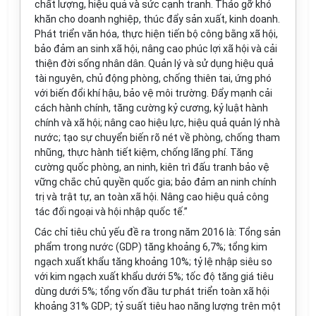
chất lượng, hiệu quả và sức cạnh tranh. Tháo gỡ khó
khăn cho doanh nghiệp, thúc đẩy sản xuất, kinh doanh.
Phát tri
ể
n văn hóa, thực hiện tiến bộ công bằng xã hội,
bảo đảm an sinh xã hội, nâng cao phúc lợi xã hội và cải
thiện đời sống nhân dân. Quản lý và sử dụng hiệu quả
tài nguyên, chủ động phòng, chống thiên tai, ứng phó
với biến đổi khí hậu, bảo vệ môi trường. Đẩy mạnh c
ả
i
cách hành chính, tăng cường kỷ cương, kỷ luật hành
chính và xã hội; nâng cao hiệu lực, hiệu quả quản lý nhà
nước; tạo sự chuyển biến rõ nét về phòng, chống tham
nhũng, thực hành tiết kiệm, chống lãng phí. Tăng
cường quốc phòng, an ninh, kiên trì đấu tranh bảo vệ
vững chắc chủ quyền quốc gia; bảo đảm an ninh chính
trị và trật tự, an toàn xã hội. Nâng cao hiệu quả công
tác đối ngoại và hội nhập quốc tế.”
Các ch
ỉ
tiêu chủ yếu đề ra trong năm 2016 là: Tổng sản
phẩm
tro
ng nước (GDP) tăng khoảng 6,7%; tổng kim
ngạch xuất khẩu tăng khoảng 10%; tỷ lệ nhập siêu so
với kim ngạch xuất khẩu dưới 5%; tốc độ tăng giá tiêu
dùng dưới 5%; tổng vốn đầu tư phát triển toàn xã hội
khoảng 31% GDP; tỷ suất tiêu hao năng lượng trên một