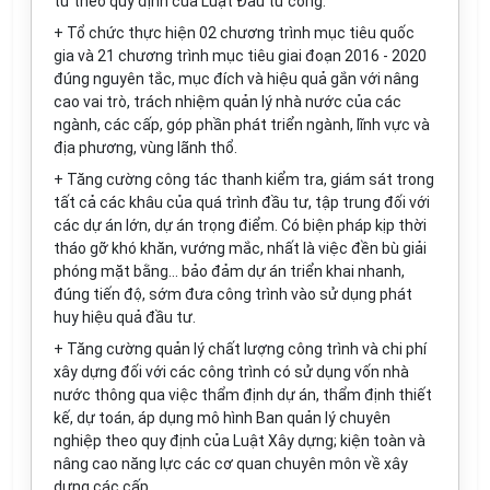
tư theo quy định của Luật Đầu tư công.
+ Tổ chức thực hiện 02 chương
tr
ình mục tiêu quốc
gia và 21 chương trình mục tiêu giai đoạn 2016 - 2020
đúng nguyên tắc, mục đích và hiệu quả gắn với nâng
cao vai trò, trách nhiệm quản lý nhà nước của các
ngành, các cấp, góp phần phát triển ngành, lĩnh vực và
địa phương, vùng lãnh th
ổ
.
+ Tăng cường công tác thanh kiểm tra, giám sát trong
tất cả các khâu của quá trình đầu tư, tập trung đối với
các dự án lớn, dự án trọng điểm. Có biện pháp kịp thời
tháo gỡ khó khăn, vướng mắc, nhất là việc đền bù giải
phóng mặt bằng... b
ả
o đảm dự án triển khai nhanh,
đúng tiến độ, sớm đưa công trình vào sử dụng phát
huy hiệu quả đầu tư.
+ Tăng cường quản lý chất lượng công trình và chi phí
xây dựng đối với các công trình có sử dụng vốn nhà
nước thông qua việc thẩm định dự án, thẩm định thiết
kế, dự toán, áp dụng mô hình Ban quản lý chuyên
nghiệp theo quy định của Luật Xây dựng; kiện toàn và
nâng cao năng lực các cơ quan chuyên môn về xây
dựng các cấp.