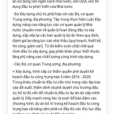
án sử dụng vốn ngân sách nhà nước, vốn ODA, vốn tín
dụng đầu tư phát triển của Nhà nước.
- Bộ Xây dựng chủ trì, phối hợp với các Bộ, c
ơ
quan
Trung ương, địa phương: Tập trung thực hiện Luật Xây
dựng; nâng cao năng lực các cơ quan quản lý Nhà
nước chuyên môn về quản lý hoạt động đầu tư xây
dựng; sắp xếp lại các ban quản lý dự án theo quy định;
đánh giá lại năng lực các nhà thầu (quy hoạch, thiết kế,
thi công, giám sát). Từ đó kiểm soát chặt chẽ quá
trình đầu tư xây dựng, góp phần khắc phục thất thoát,
lãng phí, nâng cao chất lượng công trình xây dựng.
- Các Bộ, cơ quan Trung ương, địa phương:
+ Xây dựng, trình cấp có thẩm quyền phê duyệt kế
hoạch đầu tư công trung hạn 5 năm 2016 - 2020.
Trong khâu chuẩn bị đầu tư cần chú trọng việc lập báo
cáo đề xuất, thẩm định và phê duyệt ch
ủ
trương đầu
tư; bố trí đủ vốn để chuẩn bị đầu tư dự án do cấp mình
quản lý. Đẩy mạnh công tác rà soát để bảo đảm các
chương trình, dự án bố trí trong kế hoạch đầu tư công
trung hạn và hằng năm phải có đầy đ
ủ
các thủ tục đầu