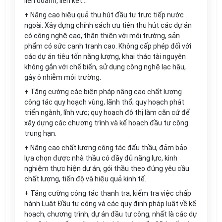
liên doanh, li
ê
n kết...
+ Nâng cao hiệu quả thu hút đầu tư trực tiếp nước
ngoài. Xây dựng chính sách ưu tiên thu hút các dự án
có công nghệ cao, thân thiện với môi trường, sản
phẩm có sức cạnh tranh cao. Không cấp phép đối với
các dự án tiêu tốn năng lượng, khai thác tài nguyên
không gắn với chế biến, sử dụng công nghệ lạc hậu,
gây ô nhiễm môi trường.
+ Tăng cường các biện pháp nâng cao chất lượng
công tác quy hoạch vùng, lãnh thổ; quy hoạch phát
triển ngành, lĩnh vực; quy hoạch đô thị làm căn cứ để
xây dựng các chương trình và kế hoạch đầu tư công
trung hạn.
+ Nâng cao chất lượng công tác đấu thầu, đảm bảo
lựa chọn được nhà thầu có đầy đủ năng lực, kinh
nghiệm thực hiện dự án, gói thầu theo đúng yêu cầu
chất lượng, tiến độ và hiệu quả kinh tế.
+ Tăng cường công tác thanh
tr
a, kiểm tra việc chấp
hành Luật Đầu tư công và các quy định pháp luật về kế
hoạch, chương trình, dự án đầu tư công, nhất là các dự