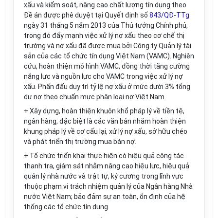
xấu và kiểm soát, nâng cao chất lượng tín dụng theo
Đề án được phê duyệt tại Quyết định số
843/QĐ-TTg
ngày 31 tháng 5 năm 2013 của Thủ tướng Chính phủ,
trong đó đẩy mạnh việc xử lý nợ xấu theo cơ chế thị
trường và nợ xấu đã được mua bởi Công ty Quản lý tài
sản của các tổ chức tín dụng Việt Nam (VAMC). Nghiên
cứu, hoàn thiện mô hình VAMC, đồng thời tăng cường
năng lực và nguồn lực cho VAMC trong việc xử lý nợ
xấu. Phấn đấu duy trì tỷ lệ nợ xấu ở mức dưới 3% tổng
dư nợ theo chuẩn mực phân loại nợ Việt Nam.
+ Xây dựng, hoàn thiện khuôn khổ pháp lý về tiền tệ,
ngân hàng, đặc biệt là các văn bản nhằm hoàn thiện
khung pháp lý về cơ cấu lại, xử lý nợ xấu, sở hữu chéo
và phát triển thị trường mua bán nợ.
+ Tổ chức triển khai thực hiện có hiệu quả công tác
thanh tra, giám sát nhằm nâng cao hiệu lực, hiệu quả
quản lý nhà nước và trật tự, kỷ cương trong lĩnh vực
thuộc phạm vi trách nhiệm quản lý của Ngân hàng Nhà
nước Việt Nam; b
ả
o đảm sự an toàn, ổn định của hệ
thống các tổ chức tín dụng.