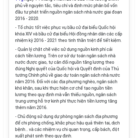
phủ về nguyên tắc, tiêu chí và định mức phân bổ vốn
đầu tư phát triển nguồn ngân sách nhà nước giai đoạn
2016 - 2020.
- Tổ chức tốt việc phục vụ b
ầ
u cử đại biểu Quốc hội
khóa XIV và b
ầ
u cử đại biểu Hội đồng nhân dân các cấp
nhiệm kỳ 2016 - 2021 theo tinh thần triệt để tiết kiệm.
- Quản lý chặt chẽ việc sử dụng nguồn kinh phí c
ả
i
cách tiền lương. Trên cơ sở dự toán ngân sách nhà
nước được giao, tự cân đối nguồn tăng lương theo
đúng Nghị quyết của Quốc hội và Quyết định của Thủ
tướng Chính phủ về giao dự toán ngân sách nhà nước
năm 2016. Đối với các địa phương nghèo, ngân sách
khó khăn, sau khi thực hiện cơ chế tạo nguồn tiền
lương theo quy định mà vẫn thiếu nguồn, ngân sách
trung ương hỗ trợ kinh phí thực hiện tiền lương tăng
thêm năm 2016.
- Chủ động sử dụng dự phòng ngân sách địa phương
để chi phòng chống, khắc phục hậu quả thiên tai, dịch
bệnh... và các nhiệm vụ chi quan trọng, cấp bách, đột
xuất phát sinh theo quy định.