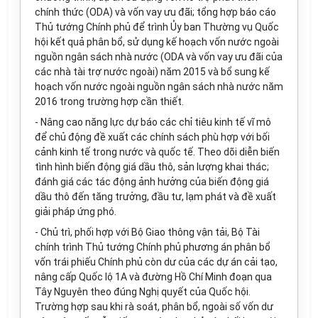
chính thức (ODA) và vốn vay ưu đãi; tổng hợp báo cáo
Thủ tướng Chính phủ để trình Ủy ban Thường vụ Quốc
hội kết quả phân bổ, sử dụng kế hoạch vốn nước ngoài
nguồn ngân sách nhà nước (ODA và vốn vay ưu đãi của
các nhà tài trợ nước ngoài) năm 2015 và bổ sung kế
hoạch vốn nước ngoài nguồn ngân sách nhà nước năm
2016 trong trường hợp cần thiết.
- Nâng cao năng lực dự báo các chỉ tiêu kinh tế vĩ mô
để chủ động đề xuất các chính sách phù hợp với bối
cảnh kinh tế trong nước và quốc tế. Theo dõi diễn biến
tình hình biến động gi
á
dầu thô, sản lượng khai thác;
đánh giá các tác động ảnh hưởng của biến động giá
dầu thô đến tăng trư
ở
ng, đầu tư, lạm phát và đề xuất
giải pháp ứng phó.
- Chủ trì, phối hợp với Bộ Giao thông vận tải, Bộ Tài
chính trình Thủ tướng Chính phủ phương án phân bổ
vốn trái phiếu Chính phủ còn dư của c
á
c dự án cải tạo,
nâng cấp Quốc lộ 1A và đường Hồ Chí Minh đoạn qua
Tây Nguyên theo đúng Nghị quyết của Quốc hội.
Trường hợp sau khi rà soát, phân bổ, ngoài số vốn dư