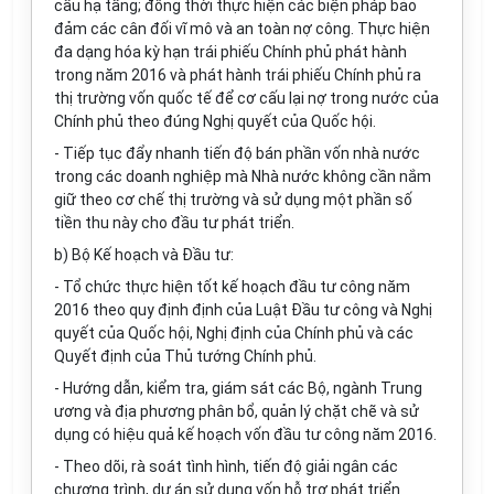
cấu hạ t
ầ
ng; đồng thời thực hiện các biện pháp bảo
đảm các cân đối vĩ mô và an toàn nợ công. Thực hiện
đa dạng hóa kỳ hạn trái phiếu Chính phủ phát hành
trong năm 2016 và phát hành trái phiếu Chính phủ ra
thị trường vốn quốc tế để cơ cấu lại nợ trong nước của
Chính phủ theo đúng Nghị quyết của Quốc hội.
- Tiếp tục đẩy nhanh tiến độ bán ph
ầ
n vốn nhà nước
trong các doanh nghiệp mà Nhà nước không cần nắm
giữ theo cơ chế thị trường và sử dụng một phần số
tiền thu này cho đầu tư phát triển.
b) Bộ Kế hoạch và Đầu tư:
- Tổ chức thực hiện tốt kế hoạch đầu tư công năm
2016 theo quy định định của Luật Đầu tư công và Nghị
quyết của Quốc hội, Nghị định của Chính phủ và các
Quyết định của Thủ tướng Chính phủ.
- Hướng dẫn, kiểm tra, giám sát các Bộ, ngành Trung
ương và địa phương phân bổ, quản lý chặt chẽ và sử
dụng có hiệu quả kế hoạch vốn đầu tư công năm 2016.
- Theo dõi, rà soát tình hình, tiến độ giải ngân các
chương trình, dự án sử dụng vốn hỗ trợ phát triển