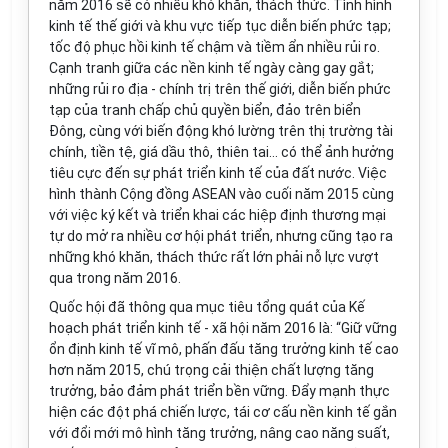
năm 2016 sẽ có nhiều khó khăn, thách thức. Tình hình
kinh tế thế giới và khu vực tiếp tục diễn biến phức tạp;
tốc độ phục hồi kinh tế chậm và tiềm ẩn nhiều rủi ro.
Cạnh tranh giữa các nền kinh tế ngày càng gay gắt;
những rủi ro địa - chính trị trên thế giới, diễn biến phức
tạp của tranh chấp chủ quyền biển, đảo trên biển
Đông, cùng với biến động khó lường trên thị trường tài
chính, tiền tệ, giá dầu thô, thiên tai... có thể ảnh hưởng
tiêu cực đến sự phát triển kinh tế của đất nước. Việc
hình thành Cộng đồng ASEAN vào cuối năm 2015 cùng
với việc ký kết và triển khai các hiệp định thương mại
tự do mở ra nhiều cơ hội phát triển, nhưng cũng tạo ra
những khó khăn, thách thức rất l
ớ
n phải nỗ lực vượt
qua trong năm 2016.
Quốc hội đã thông qua mục tiêu tổng quát của Kế
hoạch phát triển kinh tế - xã hội năm 2016 là: “Giữ vững
ổn định kinh tế vĩ mô, phấn đấu tăng trưởng kinh tế cao
hơn năm 2015, chú
tr
ọng cải thiện chất lượng tăng
trưởng, bảo đảm phát triển bền vững. Đẩy mạnh thực
hiện các đột phá chiến lược, tái cơ cấu nền kinh tế gắn
với đổi mới mô hình tăng trưởng, nâng cao năng suất,