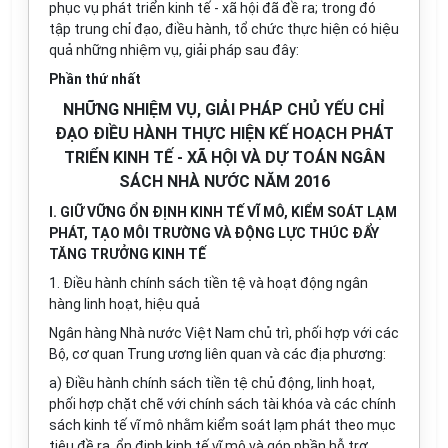
phục vụ phát triển kinh tế - xã hội đã đề ra; trong đó
tập trung chỉ đạo, điều hành, tổ chức thực hiện có hiệu
quả những nhiệm vụ, giải pháp sau đây:
Phần thứ nhất
NHỮNG NHIỆM VỤ, GIẢI PHÁP CHỦ YẾU CHỈ
ĐẠO ĐIỀU HÀNH THỰC HIỆN KẾ HOẠCH PHÁT
TRIỂN KINH TẾ - XÃ HỘI VÀ DỰ TOÁN NGÂN
SÁCH NHÀ NƯỚC NĂM 2016
I. GIỮ VỮNG ỔN ĐỊNH KINH TẾ VĨ MÔ, KIỂM SOÁT LẠM
PHÁT, TẠO MÔI TRƯỜNG VÀ ĐỘNG LỰC THÚC ĐẨY
TĂNG TRƯỞNG KINH TẾ
1. Điều hành chính sách tiền tệ và hoạt động ngân
hàng linh hoạt, hiệu quả
Ngân hàng Nhà nước Việt Nam chủ trì, phối hợp với các
Bộ, cơ quan Trung ương liên quan và các địa phương:
a) Điều hành chính sách tiền tệ chủ động, linh hoạt,
phối hợp chặt chẽ với chính sách tài khóa và các chính
sách kinh tế vĩ mô nhằm kiểm soát lạm phát theo mục
tiêu đề ra, ổn định kinh tế vĩ mô và góp ph
ầ
n hỗ trợ