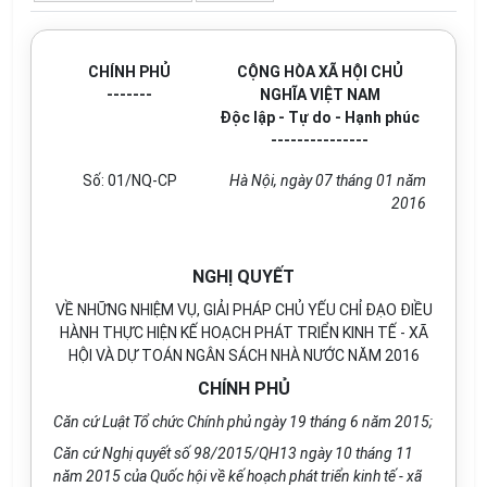
CHÍNH PHỦ
CỘNG HÒA XÃ HỘI CHỦ
-------
NGHĨA VIỆT NAM
Độc lập - Tự do - Hạnh phúc
---------------
Số: 01/NQ-CP
Hà Nội, ngày 07 tháng 01 năm
2016
NGHỊ QUYẾT
VỀ NHỮNG NHIỆM VỤ, GIẢI PHÁP CHỦ YẾU CHỈ ĐẠO ĐIỀU
HÀNH THỰC HIỆN KẾ HOẠCH PHÁT TRIỂN KINH TẾ - XÃ
HỘI VÀ DỰ TOÁN NGÂN SÁCH NHÀ NƯỚC NĂM 2016
CHÍNH PHỦ
Căn cứ Luật Tổ chức Chính phủ ngày 19 tháng 6 năm 2015;
Căn cứ Nghị quyết số 98/2015/QH13 ngày 10 tháng 11
năm 2015 của Quốc hội về kế hoạch phát triển kinh tế - xã