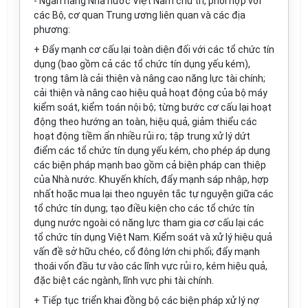
- Ngân hàng Nhà nước Việt Nam chủ trì, phối hợp với
các Bộ, cơ quan Trung ương liên quan và các địa
phương:
+ Đẩy m
ạ
nh cơ cấu lại toàn diện đối với các tổ chức tín
dụng (bao gồm cả các tổ chức tín dụng yếu kém),
trọng tâm là cải thiện và nâng cao năng lực tài chính;
cải thiện và nâng cao hiệu quả hoạt động của bộ máy
kiểm soát, kiểm toán nội bộ; từng bước cơ cấu lại hoạt
động theo hướng an toàn, hiệu quả, giảm thiểu các
hoạt động tiềm ẩn nhiều rủi ro; tập trung xử lý dứt
điểm các tổ chức tín dụng yếu kém, cho phép áp dụng
các biện pháp m
ạ
nh bao gồm cả biện pháp can thiệp
của Nhà nước. Khuyến khích, đẩy mạnh sáp nhập, hợp
nhất hoặc mua lại theo nguyên tắc tự nguyện giữa các
tổ chức tín dụng; tạo điều kiện cho các tổ chức tín
dụng nước ngoài có năng lực tham gia cơ cấu lại các
tổ chức tín dụng Việt Nam. Kiểm soát và xử lý hiệu quả
vấn đề sở hữu chéo, cổ đông lớn chi phối; đẩy mạnh
thoái vốn đầu tư vào các lĩnh vực rủi ro, kém hiệu quả,
đặc biệt các ngành, lĩnh vực phi tài chính.
+ Tiếp tục triển khai đồng bộ các biện pháp xử lý nợ