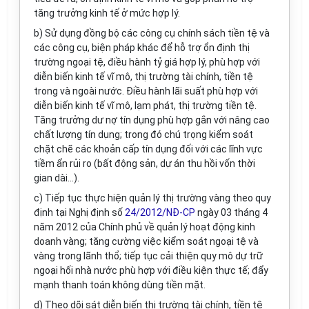
tăng trư
ở
ng kinh tế ở mức hợp lý.
b) Sử dụng đồng bộ các công cụ chính sách tiền tệ và
các công cụ, biện pháp khác để hỗ trợ ổn định thị
trường ngoại tệ, điều hành tỷ giá hợp lý, phù hợp với
diễn biến kinh tế vĩ mô, thị trường tài chính, tiền tệ
trong và ngoài nước. Điều hành lãi suất phù hợp với
diễn biến kinh tế vĩ mô, lạm phát, thị trường tiền tệ.
Tăng trưởng dư nợ tín
d
ụng phù hợp gắn với nâng cao
chất lượng tín dụng; trong đó chú trọng kiểm soát
chặt chẽ các khoản cấp tín dụng đối với các lĩnh vực
tiềm ẩn rủi ro (bất động sản, dự án thu hồi vốn thời
gian
d
ài...).
c) Tiếp tục thực hiện quản lý thị trường vàng theo quy
định tại Nghị định số
24/2012/NĐ-CP
ngày 03 tháng 4
năm 2012 của Chính phủ về quản lý hoạt động kinh
doanh vàng; tăng cường việc kiểm soát ngoại tệ và
vàng trong lãnh thổ; tiếp tục cải thiện quy mô dự trữ
ngoại hối nhà nước phù hợp với điều kiện thực tế; đẩy
mạnh thanh toán không dùng tiền mặt.
d) Theo dõi sát diễn biến thị trường tài chính, tiền tệ