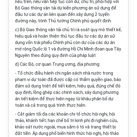
nêu trên, nếu vẫn tiếp tục còn dư, chủ trì, phối hợp với
Bộ Giao thông vận tải dự kiến phương án sử dụng để
đầu tư các dự án liên quan đến xây dựng 2 tuyến
đường này; trình Thủ tướng Chính phủ quyết định.
c) Bộ Giao thông vận tải chủ trì rà soát quy mô thiết kế,
h
i
ệu quả và hoàn thiện thủ tục đầu tư các dự án sử
dụng vốn trái phiếu Chính phủ còn dư của các dự án
mở rộng Quốc lộ 1 và đường Hồ Chí Minh đoạn qua Tây
Nguyên theo đúng quy định của pháp luật.
d) Các Bộ, cơ quan Trung ương, địa phương:
- Tổ chức điều hành chi ngân sách nhà nước trong
phạm vi dự toán đã được cấp có thẩm quyền giao, bảo
đảm sử dụng triệt để tiết kiệm, hiệu qu
ả
, đúng chế độ
quy định, lồng ghép các chính sách, xây dựng phương
án tiết kiệm để thực hiện ngay từ khâu phân bổ dự
toán và cả trong quá trình thực hiện.
-
Cắt giảm tối đa các khoản chi tổ chức hội nghị, hội
thảo, khánh tiết; hạn chế bố trí kinh phí đi nghiên cứu,
khảo sát nước ngoài, mua sắm ô tô và trang thiết bị
đắt tiền. Áp dụng phổ biến hình thức hội nghị, hội thảo