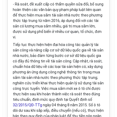
- Rà soát, đề xuất cấp có thẩm quyền sửa đổi, bổ sung
hoàn thiện các văn bản quy phạm pháp luật liên quan
để thực hiện mua sắm tài sản nhà nước theo phương
thức tập trung từ năm 2016, áp dụng đối với các tài
sản có lượng mua sắm nhiều, giá trị mua sắm lớn,
được sử dụng phổ biến
ở
nhiều cơ quan, tổ chức, đơn
vị.
Tiếp tục thực hiện hiện đại hóa công tác quản lý tài
sản công và nâng cấp cơ sở dữ liệu quốc gia về tài sản
nhà nước, bảo đảm từng bước cơ sở dữ liệu quốc gia
có đầy đủ thông tin về tài sản công. Cập nhật, rà soát,
chuẩn hóa dữ liệu về các loại tài sản hiện có; xây dựng
phương án ứng dụng công nghệ thông tin trong mua
sắm tài sản nhà nước theo phương thức tập trung;
nghiên cứu triển khai thực hiện quản lý sử dụng tài sản
công trực tuyến. Việc mua sắm mới xe ô tô chỉ được
thực hiện sau khi hoàn thành việc rà soát theo đúng
tiêu chuẩn, định mức quy định tại Quyết định số
32/2015/QĐ-TTg
ngày 04 tháng 8 năm 2015.
S
ố ô tô
dôi dư sau khi sắp xếp, điều chuyển (nếu có), thực hiện
bán theo quy định của pháp luật để thu tiền nộp ngân