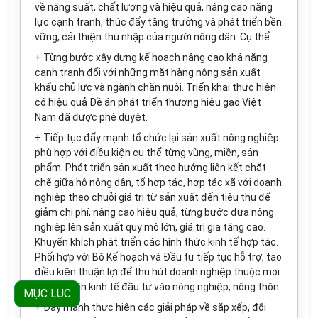
về năng suất, chất lượng và hiệu quả, nâng cao năng
lực cạnh tranh, thúc đẩy tăng trưởng và phát triển bền
vững, cải thiện thu nhập của người nông dân. Cụ thể:
+ Từng bước xây dựng kế hoạch nâng cao khả năng
cạnh tranh đối với những mặt hàng nông sản xuất
khẩu chủ lực và ngành chăn nuôi. Triển khai thực hiện
có hiệu quả Đề án phát triển thương hiệu gạo Việt
Nam đã được phê duyệt.
+ Tiếp tục đẩy mạnh tổ chức lại sản xuất nông nghiệp
phù hợp với điều kiện cụ thể từng vùng, miền, sản
phẩm. Phát triển sản xuất theo hướng liên kết chặt
chẽ giữa hộ nông dân, tổ hợp tác, hợp tác xã với doanh
nghiệp theo chuỗi giá trị từ sản xuất đến tiêu thụ để
giảm chi phí, nâng cao hiệu quả, từng bước đưa nông
nghiệp lên sản xuất quy mô lớn, giá trị gia t
ă
ng cao.
Khuyến khích phát triển các hình thức kinh tế hợp tác.
Phối hợp với Bộ Kế hoạch và Đầu tư tiếp tục hỗ trợ, tạo
điều kiện thuận lợi để thu hút doanh nghiệp thuộc mọi
thành phần kinh tế đ
ầ
u tư vào nông nghiệp, nông thôn.
MỤC LỤC
+ Đẩy mạnh thực hiện các giải pháp về sắp xếp, đổi