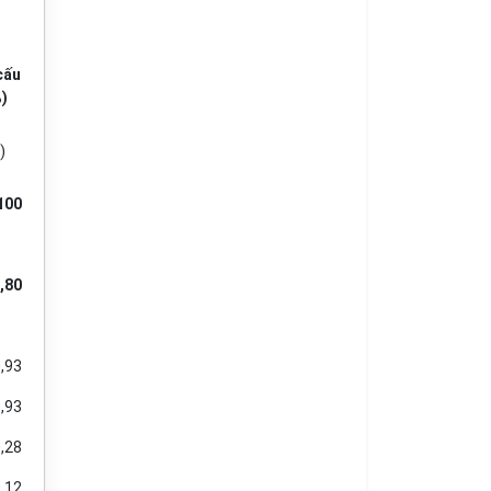
cấu
)
)
100
,80
,93
,93
,28
,12