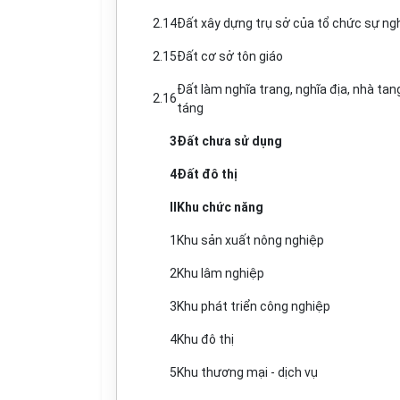
2.14
Đất xây dựng trụ sở của tổ chức sự ng
2.15
Đất cơ sở tôn giáo
Đất làm nghĩa trang, nghĩa địa, nh
à
tang
2.16
táng
3
Đất chưa sử dụng
4
Đất đô thị
II
Khu chức năng
1
Khu sản xuất nông nghiệp
2
Khu lâm nghiệp
3
Khu phát triển công nghiệp
4
Khu đô thị
5
Khu thương mại - dịch vụ