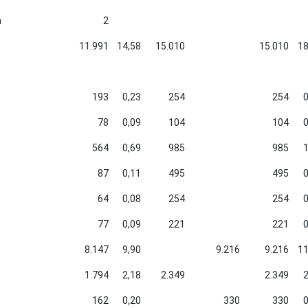
n
2
11.991
14,58
15.010
15.010
18
193
0,23
254
254
0
78
0,09
104
104
0
564
0,69
985
985
1
87
0,11
495
495
0
64
0,08
254
254
0
77
0,09
221
221
0
8.147
9,90
9.216
9.216
11
1.794
2,18
2.349
2.349
2
162
0,20
330
330
0