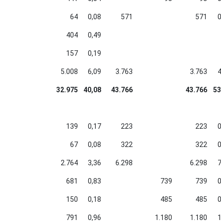
64
0,08
571
571
0
404
0,49
157
0,19
5.008
6,09
3.763
3.763
4
32.975
40,08
43.766
43.766
53
139
0,17
223
223
0
67
0,08
322
322
0
2.764
3,36
6.298
6.298
7
681
0,83
739
739
0
150
0,18
485
485
0
791
0,96
1.180
1.180
1