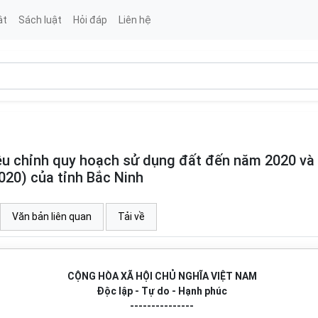
ật
Sách luật
Hỏi đáp
Liên hệ
u chỉnh quy hoạch sử dụng đất đến năm 2020 và
020) của tỉnh Bắc Ninh
Văn bản liên quan
Tải về
CỘNG HÒA XÃ HỘI CHỦ NGHĨA VIỆT NAM
Độc lập - Tự do - Hạnh phúc
---------------