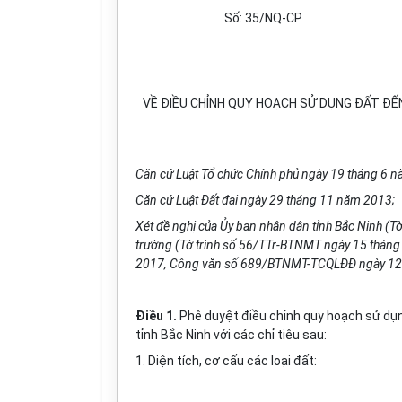
Số:
3
5/NQ-CP
VỀ ĐIỀU CHỈNH QUY HOẠCH SỬ DỤNG ĐẤT ĐẾN
Căn cứ Luật Tổ chức Chính phủ ngày 19 tháng 6 
Căn cứ Luật Đất đai ngày 29 tháng 11 năm 2013;
Xét đề nghị của Ủy ban nhân dân t
ỉ
nh Bắc Ninh (T
trường (Tờ trình s
ố
56/TTr-BTNMT ngày 15 tháng
2017, Công văn số 689/BTNMT-TCQLĐĐ ngày 12
Điều 1.
Phê duyệt điều chỉnh quy hoạch sử dụn
tỉnh Bắc Ninh với các chỉ tiêu sau:
1. Diện tích, cơ cấu các loại đất: