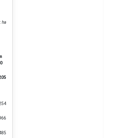
: ha
m
0
205
254
966
485