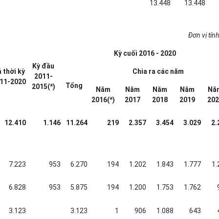
13.448
13.448
Đơn vị tính
Kỳ cuối 2016 - 2020
Kỳ đầu
 thời kỳ
Chia ra các năm
2011-
11
-
2020
Tổng
2015(*)
Năm
Năm
Năm
Năm
Nă
2016(*)
2017
2018
2019
202
12.410
1.146
11.264
219
2.357
3.454
3.029
2.
7.223
953
6.270
194
1.202
1.843
1.777
1.
6.828
953
5.875
194
1.200
1.753
1.762
3.123
3.123
1
906
1.088
643