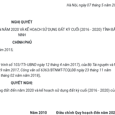
Hà Nội
, ngày
07
tháng
5
n
ă
m
2
NGHỊ QUYẾT
 NĂM 2020 VÀ KẾ HOẠCH SỬ DỤNG ĐẤT KỲ CUỐI (2016 - 2020) TỈNH B
NINH
CHÍNH PHỦ
năm 2015;
ờ trình số 103/TTr-UBND ngày 12 tháng 4 năm 2017), của Bộ Tài nguyên và
 9 năm 2017, Công văn số 6363/BTNMT-TCQLĐĐ ngày 23 tháng 11 năm
 tháng 02 năm năm 2018),
QUYẾT NGHỊ:
g đất đến năm 2020 và kế hoạch sử dụng đất kỳ cuối (2016 - 2020) củ
Năm 2010
Điều chỉnh Quy hoạch đến năm 20