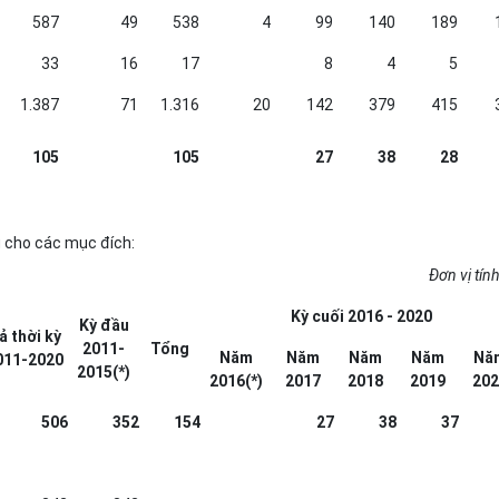
587
49
538
4
99
140
189
33
16
17
8
4
5
1.387
71
1.316
20
142
379
415
105
105
27
38
28
g cho các mục đích:
Đơn vị tính
Kỳ cuối 2016 - 2020
Kỳ đầu
ả thời kỳ
2011-
Tổng
Năm
Năm
Năm
Năm
Nă
011-2020
2015(*)
2016(*)
2017
2018
2019
202
506
352
154
27
38
37