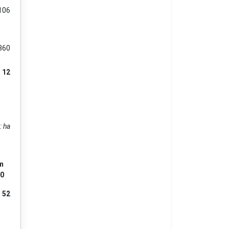
106
360
12
: ha
m
0
52