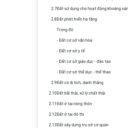
2.7
Đất sử dụng cho hoạt động khoáng sả
2.8
Đất phát triển hạ tầng
Trong đó:
- Đất cơ sở văn hóa
- Đất cơ sở y tế
- Đất cơ sở giáo
d
ục - đào tạo
- Đất cơ sở thể dục - thể thao
2.9
Đ
ấ
t có di tích, danh th
ắ
ng
2.10
Đất bãi thải, xử lý chất thải
2.11
Đất ở tại nông thôn
2.12
Đất ở tại đô thị
2.13
Đất xây dựng trụ sở cơ quan