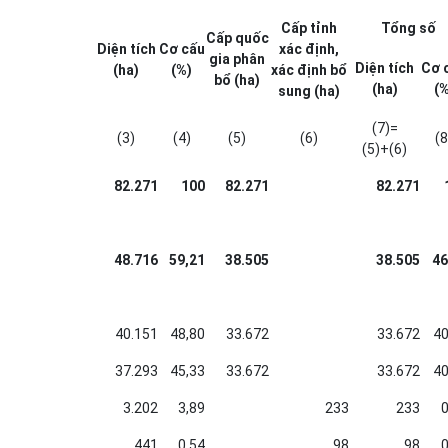
Cấp tỉnh
Tổng số
Cấp quốc
Diện tích
Cơ cấu
xác định,
gia phân
Diện tích
Cơ 
(ha)
(%)
xác định bổ
bổ (ha)
(ha)
(%
sung (ha)
(7)=
(3)
(4)
(5)
(6)
(8
(5)+(6)
82.271
100
82.271
82.271
48.716
59,21
38.505
38.505
46
40.151
48,80
33.672
33.672
40
37.293
45,33
33.672
33.672
40
3.202
3,89
233
233
0
441
0,54
98
98
0