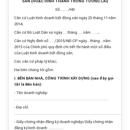
SẴN (HOẶC HÌNH THÀNH TRONG TƯƠNG LAI)
Số……… /HĐ
Căn cứ Luật Kinh doanh bất động sản ngày 25 tháng 11 năm
2014;
Căn cứ Bộ Luật Dân sự ngày …. tháng ….. năm ……..;
Căn cứ Nghị định số ……/2015/NĐ-CP ngày....tháng….năm
2015 của Chính phủ quy định chi tiết thi hành một số điều
của Luật Kinh doanh bất động sản;
Các căn cứ pháp lý khác;
Hai bên chúng tôi gồm:
I. BÊN BÁN NHÀ, CÔNG TRÌNH XÂY DỰNG (sau đây gọi
tắt là Bên bán):
- Tên doanh nghiệp:
...........................................................................................................
- Địa chỉ:
...........................................................................................................................
- Giấy chứng nhận đăng ký doanh nghiệp/Giấy chứng nhận
đăng ký kinh doanh: .................