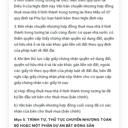
ở hình thành trong tương lai thực hiện theo quy định tại
Điều 9 của Nghị định này. Văn bản chuyển nhượng hợp đồng
thuê mua nhà ở hình thành trong tương lai theo
Mẫu số 07
quy định tại Phụ lục ban hành kèm theo Nghị định này.
3. Bên nhận chuyển nhượng hợp đồng thuê mua nhà ở hình
thành trong tương lai cuối cùng được cơ quan nhà nước có
thẩm quyền cấp Giấy chứng nhận quyền sử dụng đất, quyền
sở hữu nhà ở và tài sản khác gắn liền với đất theo quy định
của pháp luật về đất đai.
4. Khi làm thủ tục cấp giấy chứng nhận quyền sử dụng đất,
quyền sở hữu nhà ở và tài sản khác gắn liền với đất, ngoài
các giấy tờ theo quy định của pháp luật về đất đai, bên đề
nghị cấp giấy chứng nhận phải nộp thêm cho cơ quan cấp
giấy chứng nhận các giấy tờ sau:
a) Hợp đồng thuê mua nhà ở hình thành trong tương lai đã
ký lần đầu với bên cho thuê mua (bản chính);
b) Văn bản chuyển nhượng hợp đồng cuối cùng đã có xác
nhận của bên cho thuê mua (bản chính).
Mục 5: TRÌNH TỰ, THỦ TỤC CHUYỂN NHƯỢNG TOÀN
BỘ HOẶC MỘT PHẦN DỰ ÁN BẤT ĐỘNG SẢN