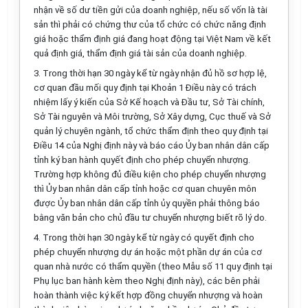
nhận về số dư tiền gửi của doanh nghiệp, nếu số vốn là tài
sản thì phải có chứng thư của tổ chức có chức năng định
giá hoặc thẩm định giá đang hoạt động tại Việt Nam về kết
quả định giá, thẩm định giá tài sản của doanh nghiệp.
3. Trong thời hạn 30 ngày kể từ ngày nhận đủ hồ sơ hợp lệ,
cơ quan đầu mối quy định tại Khoản 1 Điều này có trách
nhiệm lấy ý kiến của Sở Kế hoạch và Đầu tư, Sở Tài chính,
Sở Tài nguyên và Môi trường, Sở Xây dựng, Cục thuế và Sở
quản lý chuyên ngành, tổ chức thẩm định theo quy định tại
Điều 14 của Nghị định này và báo cáo Ủy ban nhân dân cấp
tỉnh ký ban hành quyết định cho phép chuyển nhượng.
Trường hợp không đủ điều kiện cho phép chuyển nhượng
thì Ủy ban nhân dân cấp tỉnh hoặc cơ quan chuyên môn
được Ủy ban nhân dân cấp tỉnh ủy quyền phải thông báo
bằng văn bản cho chủ đầu tư chuyển nhượng biết rõ lý do.
4. Trong thời hạn 30 ngày kể từ ngày có quyết định cho
phép chuyển nhượng dự án hoặc một phần dự án của cơ
quan nhà nước có thẩm quyền (theo
Mẫu số 11
quy định tại
Phụ lục ban hành kèm theo Nghị định này), các bên phải
hoàn thành việc ký kết hợp đồng chuyển nhượng và hoàn