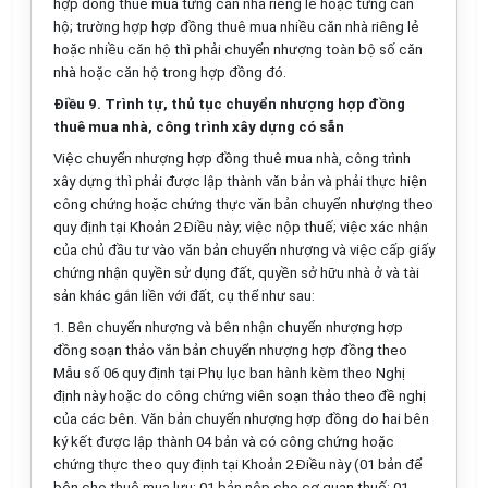
hợp đồng thuê mua từng căn nhà riêng lẻ hoặc từng căn
hộ; trường hợp hợp đồng thuê mua nhiều căn nhà riêng lẻ
hoặc nhiều căn hộ thì phải chuyển nhượng toàn bộ số căn
nhà hoặc căn hộ trong hợp đồng đó.
Điều 9. Trình tự, thủ tục chuyển nhượng hợp đồng
thuê mua nhà, công trình xây dựng có sẵn
Việc chuyển nhượng hợp đồng thuê mua nhà, công trình
xây dựng thì phải được lập thành văn bản và phải thực hiện
công chứng hoặc chứng thực văn bản chuyển nhượng theo
quy định tại Khoản 2 Điều này; việc nộp thuế; việc xác nhận
của chủ đầu tư vào văn bản chuyển nhượng và việc cấp giấy
chứng nhận quyền sử dụng đất, quyền sở hữu nhà ở và tài
sản khác gắn liền với đất, cụ thể như sau:
1. Bên chuyển nhượng và bên nhận chuyển nhượng hợp
đồng soạn thảo văn bản chuyển nhượng hợp đồng theo
Mẫu số 06
quy định tại Phụ lục ban hành kèm theo Nghị
định này hoặc do công chứng viên soạn thảo theo đề nghị
của các bên. Văn bản chuyển nhượng hợp đồng do hai bên
ký kết được lập thành 04 bản và có công chứng hoặc
chứng thực theo quy định tại Khoản 2 Điều này (01 bản để
bên cho thuê mua lưu; 01 bản nộp cho cơ quan thuế; 01