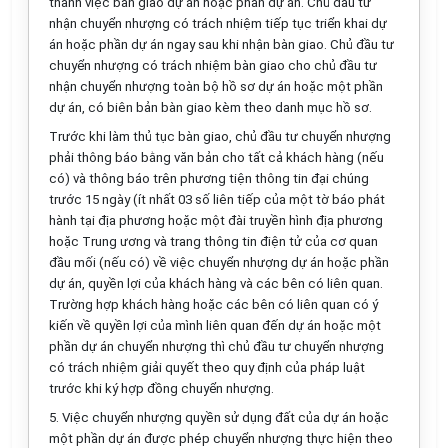
thành việc bàn giao dự án hoặc phần dự án. Chủ đầu tư
nhận chuyển nhượng có trách nhiệm tiếp tục triển khai dự
án hoặc phần dự án ngay sau khi nhận bàn giao. Chủ đầu tư
chuyển nhượng có trách nhiệm bàn giao cho chủ đầu tư
nhận chuyển nhượng toàn bộ hồ sơ dự án hoặc một phần
dự án, có biên bản bàn giao kèm theo danh mục hồ sơ.
Trước khi làm thủ tục bàn giao, chủ đầu tư chuyển nhượng
phải thông báo bằng văn bản cho tất cả khách hàng (nếu
có) và thông báo trên phương tiện thông tin đại chúng
trước 15 ngày (ít nhất 03 số liên tiếp của một tờ báo phát
hành tại địa phương hoặc một đài truyền hình địa phương
hoặc Trung ương và trang thông tin điện tử của cơ quan
đầu mối (nếu có) về việc chuyển nhượng dự án hoặc phần
dự án, quyền lợi của khách hàng và các bên có liên quan.
Trường hợp khách hàng hoặc các bên có liên quan có ý
kiến về quyền lợi của mình liên quan đến dự án hoặc một
phần dự án chuyển nhượng thì chủ đầu tư chuyển nhượng
có trách nhiệm giải quyết theo quy định của pháp luật
trước khi ký hợp đồng chuyển nhượng.
5. Việc chuyển nhượng quyền sử dụng đất của dự án hoặc
một phần dự án được phép chuyển nhượng thực hiện theo