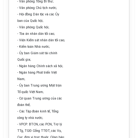
- Văn phòng Tổng Bí thư;
- Văn phòng Chủ tịch nước;
- Hội đồng Dân tộc và các Ủy
ban của Quốc hội;
- Văn phòng Quốc hội;
- Tòa án nhân dân tối cao;
- Viện Kiểm sát nhân dân tối cao;
- Kiểm toán Nhà nước;
- Ủy ban Giám sát tài chính
Quốc gia;
- Ngân hàng Chính sách xã hội;
- Ngân hàng Phát triển Việt
Nam;
- Ủy ban Trung ương Mặt trận
Tổ quốc Việt Nam;
- Cơ quan Trung ương của các
đoàn thể;
- Các Tập đoàn kinh tế, Tổng
công ty nhà nước;
- VPCP: BTCN, các PCN, Trợ lý
TTg, TGĐ Cổng TTĐT, các Vụ,
Cục, đơn vị trực thuộc, Công báo;