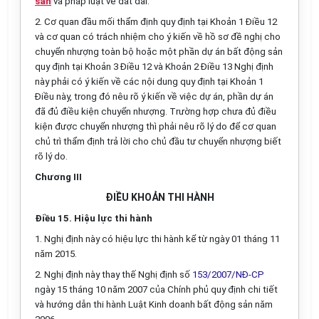
sản
và pháp luật về đất đai.
2. Cơ quan đầu mối thẩm định quy định tại Khoản 1 Điều 12
và cơ quan có trách nhiệm cho ý kiến về hồ sơ đề nghị cho
chuyển nhượng toàn bộ hoặc một phần dự án bất động sản
quy định tại Khoản 3 Điều 12 và Khoản 2 Điều 13 Nghị định
này phải có ý kiến về các nội dung quy định tại Khoản 1
Điều này, trong đó nêu rõ ý kiến về việc dự án, phần dự án
đã đủ điều kiện chuyển nhượng. Trường hợp chưa đủ điều
kiện được chuyển nhượng thì phải nêu rõ lý do để cơ quan
chủ trì thẩm định trả lời cho chủ đầu tư chuyển nhượng biết
rõ lý do.
Chương III
ĐIỀU KHOẢN THI HÀNH
Điều 15. Hiệu lực thi hành
1. Nghị định này có hiệu lực thi hành kể từ ngày 01 tháng 11
năm 2015.
2. Nghị định này thay thế Nghị định số
153/2007/NĐ-CP
ngày 15 tháng 10 năm 2007 của Chính phủ quy định chi tiết
và hướng dẫn thi hành Luật Kinh doanh bất động sản năm