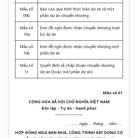
Mẫu số
Báo cáo quá trình thực hiện dự án và một
09b
phần dự án chuyển nhượng
M
ẫ
u số
Đơn đề nghị được nhận chuyển nhượng toàn
10
a
bộ dự án
M
ẫ
u số
Đơn đề nghị được nhận chuyển nhượng một
10
b
phần dự án
M
ẫ
u số
Quyết định về chấp thuận chuyển nhượng
11
dự án (hoặc một phần dự án)
Mẫu số 01
CỘNG HÒA XÃ HỘI CHỦ NGHĨA VIỆT NAM
Độc lập - Tự do - Hạnh phúc
---------------
…………., ngày …. tháng …. năm…….
HỢP ĐỒNG MUA BÁN NHÀ, CÔNG TRÌNH XÂY DỰNG CÓ