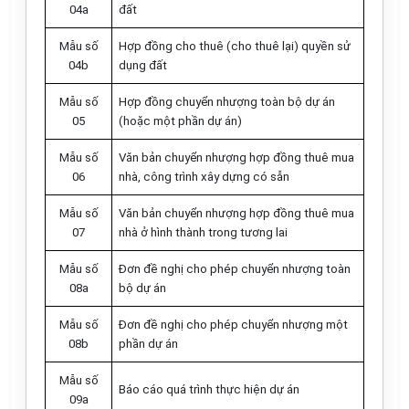
04a
đất
M
ẫ
u số
Hợp đồng cho thuê (cho thuê lại) quyền sử
04b
dụng đất
M
ẫ
u số
Hợp đồng chuyển nhượng toàn bộ dự án
05
(hoặc một phần dự án)
Mẫu số
Văn bản chuyển nhượng hợp đồng thuê mua
06
nhà, công trình xây dựng có sẵn
Mẫu số
Văn bản chuyển nhượng hợp đồng thuê mua
07
nhà ở hình thành trong tương lai
M
ẫ
u số
Đơn đề nghị cho phép chuyển nhượng toàn
08a
bộ dự án
M
ẫ
u số
Đơn đề nghị cho phép chuyển nhượng một
08b
phần dự án
M
ẫ
u số
Báo cáo quá trình thực hiện dự án
09a