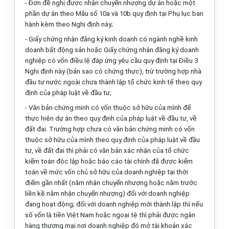
- Đơn đề nghị được nhận chuyển nhượng dự án hoặc một
phần dự án theo
Mẫu số 10a
và
10b
quy định tại Phụ lục ban
hành kèm theo Nghị định này;
- Giấy chứng nhận đăng ký kinh doanh có ngành nghề kinh
doanh bất động sản hoặc Giấy chứng nhận đăng ký doanh
nghiệp có vốn điều lệ đáp ứng yêu cầu quy định tại Điều 3
Nghị định này (bản sao có chứng thực), trừ trường hợp nhà
đầu tư nước ngoài chưa thành lập tổ chức kinh tế theo quy
định của pháp luật về đầu tư;
- Văn bản chứng minh có vốn thuộc sở hữu của mình để
thực hiện dự án theo quy định của pháp luật về đầu tư, về
đất đai. Trường hợp chưa có văn bản chứng minh có vốn
thuộc sở hữu của mình theo quy định của pháp luật về đầu
tư, về đất đai thì phải có văn bản xác nhận của tổ chức
kiểm toán độc lập hoặc báo cáo tài chính đã được kiểm
toán về mức vốn chủ sở hữu của doanh nghiệp tại thời
điểm gần nhất (năm nhận chuyển nhượng hoặc năm trước
liền kề năm nhận chuyển nhượng) đối với doanh nghiệp
đang hoạt động; đối với doanh nghiệp mới thành lập thì nếu
số vốn là tiền Việt Nam hoặc ngoại tệ thì phải được ngân
hàng thương mại nơi doanh nghiệp đó mở tài khoản xác