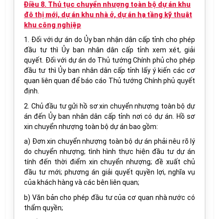
Điều 8. Thủ tục chuyển nhượng toàn bộ dự án khu
đô thị mới, dự án khu nhà ở, dự án hạ tầng kỹ thuật
khu công nghiệp
1. Đối với dự án do Ủy ban nhận dân cấp tỉnh cho phép
đầu tư thì Ủy ban nhân dân cấp tỉnh xem xét, giải
quyết. Đối với dự án do Thủ tướng Chính phủ cho phép
đầu tư thì Ủy ban nhân dân cấp tỉnh lấy ý kiến các cơ
quan liên quan để báo cáo Thủ tướng Chính phủ quyết
định.
2. Chủ đầu tư gửi hồ sơ xin chuyển nhượng toàn bộ dự
án đến Ủy ban nhân dân cấp tỉnh nơi có dự án. Hồ sơ
xin chuyển nhượng toàn bộ dự án bao gồm:
a) Đơn xin chuyển nhượng toàn bộ dự án phải nêu rõ lý
do chuyển nhượng; tình hình thực hiện đầu tư dự án
tính đến thời điểm xin chuyển nhượng; đề xuất chủ
đầu tư mới; phương án giải quyết quyền lợi, nghĩa vụ
của khách hàng và các bên liên quan;
b) Văn bản cho phép đầu tư của cơ quan nhà nước có
thẩm quyền;