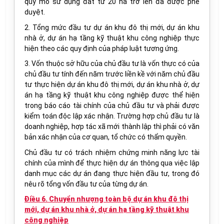
quy mô sử dụng đất từ 20 ha trở lên đã được phê
duyệt.
2. Tổng mức đầu tư dự án khu đô thị mới, dự án khu
nhà ở, dự án hạ tầng kỹ thuật khu công nghiệp thực
hiện theo các quy định của pháp luật tương ứng.
3. Vốn thuộc sở hữu của chủ đầu tư là vốn thực có của
chủ đầu tư tính đến năm trước liền kề với năm chủ đầu
tư thực hiện dự án khu đô thị mới, dự án khu nhà ở, dự
án hạ tầng kỹ thuật khu công nghiệp được thể hiện
trong báo cáo tài chính của chủ đầu tư và phải được
kiểm toán độc lập xác nhận. Trường hợp chủ đầu tư là
doanh nghiệp, hợp tác xã mới thành lập thì phải có văn
bản xác nhận của cơ quan, tổ chức có thẩm quyền.
Chủ đầu tư có trách nhiệm chứng minh năng lực tài
chính của mình để thực hiện dự án thông qua việc lập
danh mục các dự án đang thực hiện đầu tư, trong đó
nêu rõ tổng vốn đầu tư của từng dự án.
Điều 6. Chuyển nhượng toàn bộ dự án khu đô thị
mới, dự án khu nhà ở, dự án hạ tầng kỹ thuật khu
công nghiệp