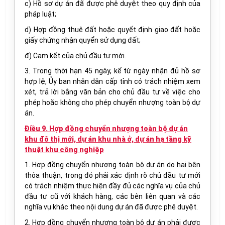
c) Hồ sơ dự án đã được phê duyệt theo quy định của
pháp luật;
d) Hợp đồng thuê đất hoặc quyết định giao đất hoặc
giấy chứng nhận quyển sử dụng đất;
đ)
Cam
kết của chủ đầu tư mới.
3. Trong thời hạn 45 ngày, kể từ ngày nhận đủ hồ sơ
hợp lệ, Ủy ban nhân dân cấp tỉnh có trách nhiệm xem
xét, trả lời bằng văn bản cho chủ đầu tư về việc cho
phép hoặc không cho phép chuyển nhượng toàn bộ dự
án.
Điều 9. Hợp đồng chuyển nhượng toàn bộ dự án
khu đô thị mới, dự án khu nhà ở, dự án hạ tầng kỹ
thuật khu công nghiệp
1. Hơp đồng chuyển nhượng toàn bộ dự án do hai bên
thỏa thuận, trong đó phải xác định rõ chủ đầu tư mới
có trách nhiệm thực hiện đầy đủ các nghĩa vụ của chủ
đầu tư cũ với khách hàng, các bên liên quan và các
nghĩa vụ khác theo nội dung dự án đã được phê duyệt.
2. Hợp đồng chuyển nhượng toàn bộ dự án phải được