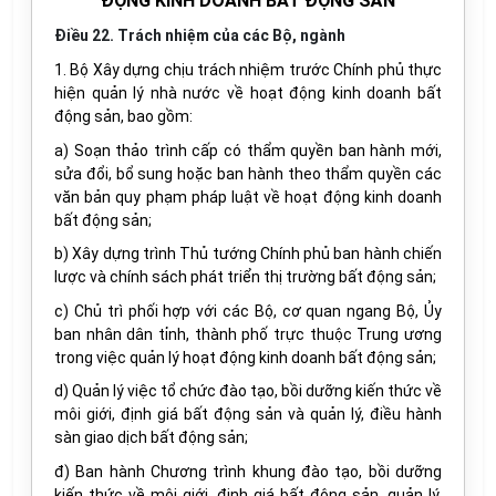
ĐỘNG KINH DOANH BẤT ĐỘNG SẢN
Điều 22. Trách nhiệm của các Bộ, ngành
1. Bộ Xây dựng chịu trách nhiệm trước Chính phủ thực
hiện quản lý nhà nước về hoạt động kinh doanh bất
động sản, bao gồm:
a) Soạn thảo trình cấp có thẩm quyền ban hành mới,
sửa đổi, bổ sung hoặc ban hành theo thẩm quyền các
văn bản quy phạm pháp luật về hoạt động kinh doanh
bất động sản;
b) Xây dựng trình Thủ tướng Chính phủ ban hành chiến
lược và chính sách phát triển thị trường bất động sản;
c) Chủ trì phối hợp với các Bộ, cơ quan ngang Bộ, Ủy
ban nhân dân tỉnh, thành phố trực thuộc Trung ương
trong việc quản lý hoạt động kinh doanh bất động sản;
d) Quản lý việc tổ chức đào tạo, bồi dưỡng kiến thức về
môi giới, định giá bất động sản và quản lý, điều hành
sàn giao dịch bất động sản;
đ) Ban hành Chương trình khung đào tạo, bồi dưỡng
kiến thức về môi giới, định giá bất động sản, quản lý,