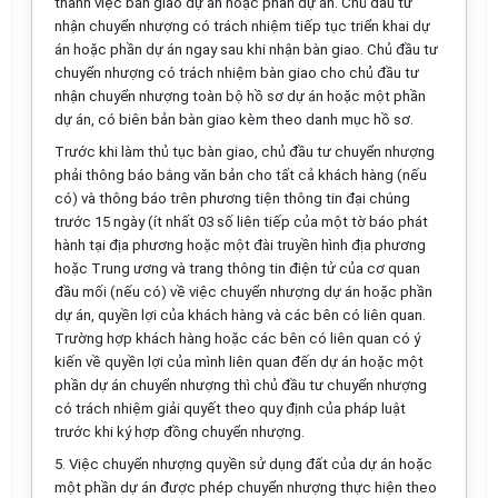
thành việc bàn giao dự án hoặc phần dự án. Chủ đầu tư
nhận chuyển nhượng có trách nhiệm tiếp tục triển khai dự
án hoặc phần dự án ngay sau khi nhận bàn giao. Chủ đầu tư
chuyển nhượng có trách nhiệm bàn giao cho chủ đầu tư
nhận chuyển nhượng toàn bộ hồ sơ dự án hoặc một phần
dự án, có biên bản bàn giao kèm theo danh mục hồ sơ.
Trước khi làm thủ tục bàn giao, chủ đầu tư chuyển nhượng
phải thông báo bằng văn bản cho tất cả khách hàng (nếu
có) và thông báo trên phương tiện thông tin đại chúng
trước 15 ngày (ít nhất 03 số liên tiếp của một tờ báo phát
hành tại địa phương hoặc một đài truyền hình địa phương
hoặc Trung ương và trang thông tin điện tử của cơ quan
đầu mối (nếu có) về việc chuyển nhượng dự án hoặc phần
dự án, quyền lợi của khách hàng và các bên có liên quan.
Trường hợp khách hàng hoặc các bên có liên quan có ý
kiến về quyền lợi của mình liên quan đến dự án hoặc một
phần dự án chuyển nhượng thì chủ đầu tư chuyển nhượng
có trách nhiệm giải quyết theo quy định của pháp luật
trước khi ký hợp đồng chuyển nhượng.
5. Việc chuyển nhượng quyền sử dụng đất của dự án hoặc
một phần dự án được phép chuyển nhượng thực hiện theo