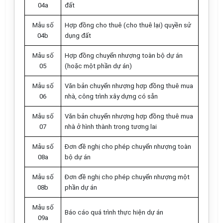
04a
đất
M
ẫ
u số
Hợp đồng cho thuê (cho thuê lại) quyền sử
04b
dụng đất
M
ẫ
u số
Hợp đồng chuyển nhượng toàn bộ dự án
05
(hoặc một phần dự án)
Mẫu số
Văn bản chuyển nhượng hợp đồng thuê mua
06
nhà, công trình xây dựng có sẵn
Mẫu số
Văn bản chuyển nhượng hợp đồng thuê mua
07
nhà ở hình thành trong tương lai
M
ẫ
u số
Đơn đề nghị cho phép chuyển nhượng toàn
08a
bộ dự án
M
ẫ
u số
Đơn đề nghị cho phép chuyển nhượng một
08b
phần dự án
M
ẫ
u số
Báo cáo quá trình thực hiện dự án
09a