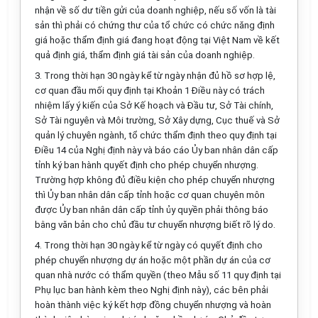
nhận về số dư tiền gửi của doanh nghiệp, nếu số vốn là tài
sản thì phải có chứng thư của tổ chức có chức năng định
giá hoặc thẩm định giá đang hoạt động tại Việt Nam về kết
quả định giá, thẩm định giá tài sản của doanh nghiệp.
3. Trong thời hạn 30 ngày kể từ ngày nhận đủ hồ sơ hợp lệ,
cơ quan đầu mối quy định tại Khoản 1 Điều này có trách
nhiệm lấy ý kiến của Sở Kế hoạch và Đầu tư, Sở Tài chính,
Sở Tài nguyên và Môi trường, Sở Xây dựng, Cục thuế và Sở
quản lý chuyên ngành, tổ chức thẩm định theo quy định tại
Điều 14 của Nghị định này và báo cáo Ủy ban nhân dân cấp
tỉnh ký ban hành quyết định cho phép chuyển nhượng.
Trường hợp không đủ điều kiện cho phép chuyển nhượng
thì Ủy ban nhân dân cấp tỉnh hoặc cơ quan chuyên môn
được Ủy ban nhân dân cấp tỉnh ủy quyền phải thông báo
bằng văn bản cho chủ đầu tư chuyển nhượng biết rõ lý do.
4. Trong thời hạn 30 ngày kể từ ngày có quyết định cho
phép chuyển nhượng dự án hoặc một phần dự án của cơ
quan nhà nước có thẩm quyền (theo
Mẫu số 11
quy định tại
Phụ lục ban hành kèm theo Nghị định này), các bên phải
hoàn thành việc ký kết hợp đồng chuyển nhượng và hoàn