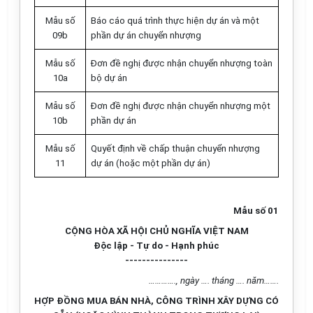
Mẫu số
Báo cáo quá trình thực hiện dự án và một
09b
phần dự án chuyển nhượng
M
ẫ
u số
Đơn đề nghị được nhận chuyển nhượng toàn
10
a
bộ dự án
M
ẫ
u số
Đơn đề nghị được nhận chuyển nhượng một
10
b
phần dự án
M
ẫ
u số
Quyết định về chấp thuận chuyển nhượng
11
dự án (hoặc một phần dự án)
Mẫu số 01
CỘNG HÒA XÃ HỘI CHỦ NGHĨA VIỆT NAM
Độc lập - Tự do - Hạnh phúc
---------------
…………., ngày …. tháng …. năm…….
HỢP ĐỒNG MUA BÁN NHÀ, CÔNG TRÌNH XÂY DỰNG CÓ