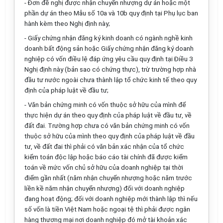
- Đơn đề nghị được nhận chuyển nhượng dự án hoặc một
phần dự án theo
Mẫu số 10a
và
10b
quy định tại Phụ lục ban
hành kèm theo Nghị định này;
- Giấy chứng nhận đăng ký kinh doanh có ngành nghề kinh
doanh bất động sản hoặc Giấy chứng nhận đăng ký doanh
nghiệp có vốn điều lệ đáp ứng yêu cầu quy định tại Điều 3
Nghị định này (bản sao có chứng thực), trừ trường hợp nhà
đầu tư nước ngoài chưa thành lập tổ chức kinh tế theo quy
định của pháp luật về đầu tư;
- Văn bản chứng minh có vốn thuộc sở hữu của mình để
thực hiện dự án theo quy định của pháp luật về đầu tư, về
đất đai. Trường hợp chưa có văn bản chứng minh có vốn
thuộc sở hữu của mình theo quy định của pháp luật về đầu
tư, về đất đai thì phải có văn bản xác nhận của tổ chức
kiểm toán độc lập hoặc báo cáo tài chính đã được kiểm
toán về mức vốn chủ sở hữu của doanh nghiệp tại thời
điểm gần nhất (năm nhận chuyển nhượng hoặc năm trước
liền kề năm nhận chuyển nhượng) đối với doanh nghiệp
đang hoạt động; đối với doanh nghiệp mới thành lập thì nếu
số vốn là tiền Việt Nam hoặc ngoại tệ thì phải được ngân
hàng thương mại nơi doanh nghiệp đó mở tài khoản xác