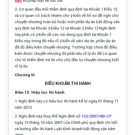
sản
và pháp luật về đất đai.
2. Cơ quan đầu mối thẩm định quy định tại Khoản 1 Điều 12
và cơ quan có trách nhiệm cho ý kiến về hồ sơ đề nghị cho
chuyển nhượng toàn bộ hoặc một phần dự án bất động sản
quy định tại Khoản 3 Điều 12 và Khoản 2 Điều 13 Nghị định
này phải có ý kiến về các nội dung quy định tại Khoản 1
Điều này, trong đó nêu rõ ý kiến về việc dự án, phần dự án
đã đủ điều kiện chuyển nhượng. Trường hợp chưa đủ điều
kiện được chuyển nhượng thì phải nêu rõ lý do để cơ quan
chủ trì thẩm định trả lời cho chủ đầu tư chuyển nhượng biết
rõ lý do.
Chương III
ĐIỀU KHOẢN THI HÀNH
Điều 15. Hiệu lực thi hành
1. Nghị định này có hiệu lực thi hành kể từ ngày 01 tháng 11
năm 2015.
2. Nghị định này thay thế Nghị định số
153/2007/NĐ-CP
ngày 15 tháng 10 năm 2007 của Chính phủ quy định chi tiết
và hướng dẫn thi hành Luật Kinh doanh bất động sản năm