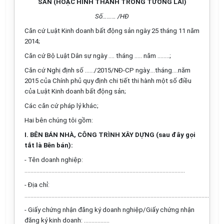
SẴN (HOẶC HÌNH THÀNH TRONG TƯƠNG LAI)
Số……… /HĐ
Căn cứ Luật Kinh doanh bất động sản ngày 25 tháng 11 năm
2014;
Căn cứ Bộ Luật Dân sự ngày …. tháng ….. năm ……..;
Căn cứ Nghị định số ……/2015/NĐ-CP ngày....tháng….năm
2015 của Chính phủ quy định chi tiết thi hành một số điều
của Luật Kinh doanh bất động sản;
Các căn cứ pháp lý khác;
Hai bên chúng tôi gồm:
I. BÊN BÁN NHÀ, CÔNG TRÌNH XÂY DỰNG (sau đây gọi
tắt là Bên bán):
- Tên doanh nghiệp:
...........................................................................................................
- Địa chỉ:
...........................................................................................................................
- Giấy chứng nhận đăng ký doanh nghiệp/Giấy chứng nhận
đăng ký kinh doanh: .................