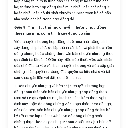
hợp đồng thuê mua từng căn nhà riêng lẻ hoặc từng căn
hộ; trường hợp hợp đồng thuê mua nhiều căn nhà riêng lẻ
hoặc nhiều căn hộ thì phải chuyển nhượng toàn bộ số căn
nhà hoặc căn hộ trong hợp đồng đó.
Điều 9. Trình tự, thủ tục chuyển nhượng hợp đồng
thuê mua nhà, công trình xây dựng có sẵn
Việc chuyển nhượng hợp đồng thuê mua nhà, công trình
xây dựng thì phải được lập thành văn bản và phải thực hiện
công chứng hoặc chứng thực văn bản chuyển nhượng theo
quy định tại Khoản 2 Điều này; việc nộp thuế; việc xác nhận
của chủ đầu tư vào văn bản chuyển nhượng và việc cấp giấy
chứng nhận quyền sử dụng đất, quyền sở hữu nhà ở và tài
sản khác gắn liền với đất, cụ thể như sau:
1. Bên chuyển nhượng và bên nhận chuyển nhượng hợp
đồng soạn thảo văn bản chuyển nhượng hợp đồng theo
Mẫu số 06
quy định tại Phụ lục ban hành kèm theo Nghị
định này hoặc do công chứng viên soạn thảo theo đề nghị
của các bên. Văn bản chuyển nhượng hợp đồng do hai bên
ký kết được lập thành 04 bản và có công chứng hoặc
chứng thực theo quy định tại Khoản 2 Điều này (01 bản để
bên cho thuê mua lưu; 01 bản nộp cho cơ quan thuế; 01