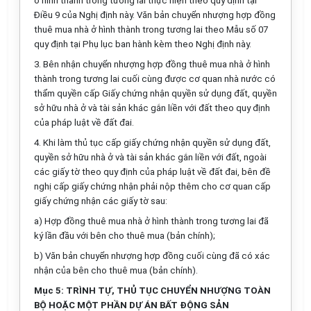
ở hình thành trong tương lai thực hiện theo quy định tại
Điều 9 của Nghị định này. Văn bản chuyển nhượng hợp đồng
thuê mua nhà ở hình thành trong tương lai theo
Mẫu số 07
quy định tại Phụ lục ban hành kèm theo Nghị định này.
3. Bên nhận chuyển nhượng hợp đồng thuê mua nhà ở hình
thành trong tương lai cuối cùng được cơ quan nhà nước có
thẩm quyền cấp Giấy chứng nhận quyền sử dụng đất, quyền
sở hữu nhà ở và tài sản khác gắn liền với đất theo quy định
của pháp luật về đất đai.
4. Khi làm thủ tục cấp giấy chứng nhận quyền sử dụng đất,
quyền sở hữu nhà ở và tài sản khác gắn liền với đất, ngoài
các giấy tờ theo quy định của pháp luật về đất đai, bên đề
nghị cấp giấy chứng nhận phải nộp thêm cho cơ quan cấp
giấy chứng nhận các giấy tờ sau:
a) Hợp đồng thuê mua nhà ở hình thành trong tương lai đã
ký lần đầu với bên cho thuê mua (bản chính);
b) Văn bản chuyển nhượng hợp đồng cuối cùng đã có xác
nhận của bên cho thuê mua (bản chính).
Mục 5: TRÌNH TỰ, THỦ TỤC CHUYỂN NHƯỢNG TOÀN
BỘ HOẶC MỘT PHẦN DỰ ÁN BẤT ĐỘNG SẢN