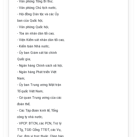
- Văn phòng Tổng Bí thư;
- Văn phòng Chủ tịch nước;
- Hội đồng Dân tộc và các Ủy
ban của Quốc hội;
- Văn phòng Quốc hội;
- Tòa án nhân dân tối cao;
- Viện Kiểm sát nhân dân tối cao;
- Kiểm toán Nhà nước;
- Ủy ban Giám sát tài chính
Quốc gia;
- Ngân hàng Chính sách xã hội;
- Ngân hàng Phát triển Việt
Nam;
- Ủy ban Trung ương Mặt trận
Tổ quốc Việt Nam;
- Cơ quan Trung ương của các
đoàn thể;
- Các Tập đoàn kinh tế, Tổng
công ty nhà nước;
- VPCP: BTCN, các PCN, Trợ lý
TTg, TGĐ Cổng TTĐT, các Vụ,
Cục, đơn vị trực thuộc, Công báo;