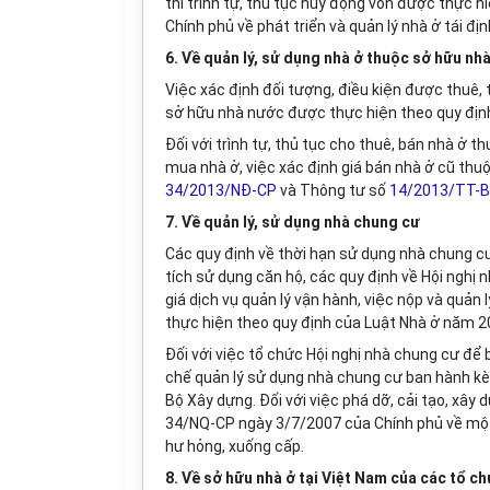
thì trình tự, thủ tục huy động vốn được thực h
Chính phủ về phát triển và quản lý nhà ở tái địn
6. Về quản lý, sử dụng nhà ở thuộc sở hữu nh
Việc xác định đối tượng, điều kiện được thuê, 
sở hữu nhà nước được thực hiện theo quy địn
Đối với trình tự, thủ tục cho thuê, bán nhà ở 
mua nhà ở, việc xác định giá bán nhà ở cũ thu
34/2013/NĐ-CP
và Thông tư số
14/2013/TT-
7. Về quản lý, sử dụng nhà chung cư
Các quy định về thời hạn sử dụng nhà chung cư
tích sử dụng căn hộ, các quy định về Hội nghị n
giá dịch vụ quản lý vận hành, việc nộp và quản
thực hiện theo
quy định
của Luật Nhà ở năm 2
Đối với việc tổ chức Hội nghị nhà chung cư để
chế quản lý sử dụng nhà chung cư ban hành k
Bộ Xây dựng. Đối với việc phá dỡ, cải tạo, xây 
34/NQ-CP ngày 3/7/2007 của Chính phủ về một s
hư hỏng, xuống cấp.
8. Về sở hữu nhà ở tại Việt Nam của các tổ c