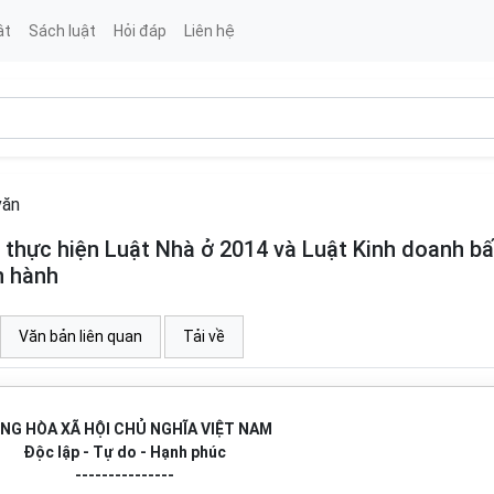
ật
Sách luật
Hỏi đáp
Liên hệ
văn
hực hiện Luật Nhà ở 2014 và Luật Kinh doanh bấ
n hành
Văn bản liên quan
Tải về
NG HÒA XÃ HỘI CHỦ NGHĨA VIỆT NAM
Độc lập - Tự do - Hạnh phúc
---------------