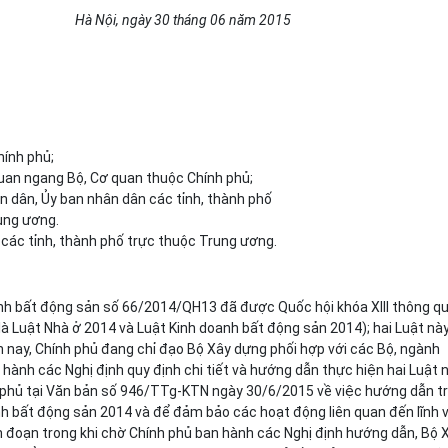
Hà Nội, ngày 30
tháng
06 năm 2015
hính phủ;
quan ngang Bộ, Cơ quan thuộc Chính phủ;
ân dân,
Ủy ban
nhân dân các tỉnh, thành phố
ung ương.
 các tỉnh, thành phố trực thuộc Trung ương.
nh bất động sản số 66/2014/QH13 đã được Quốc hội khóa XIII thông q
là Luật Nhà ở 2014 và Luật Kinh doanh bất động sản 2014); hai Luật nà
ện nay, Chính phủ đang chỉ đạo Bộ Xây dựng phối hợp với các Bộ, ngành
n hành các Nghị định
quy định
chi tiết và hướng dẫn thực hiện hai Luật n
 phủ tại Văn bản số 946/TTg-KTN ngày 30/6/2015 về việc hướng dẫn tr
nh bất động sản 2014 và để đảm bảo các hoạt động liên quan đến lĩnh 
n đoạn trong khi chờ Chính phủ ban hành các Nghị định hướng dẫn, Bộ 