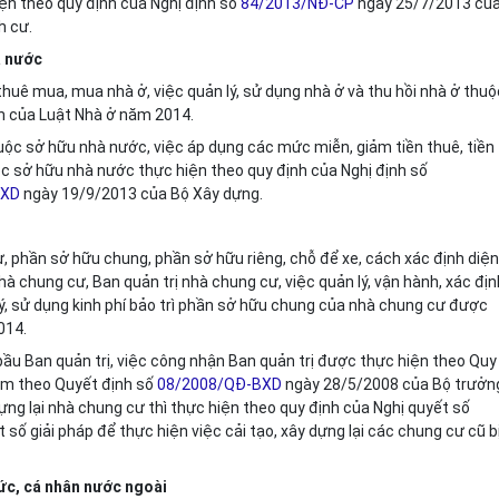
iện theo quy định của Nghị định số
84/2013/NĐ-CP
ngày 25/7/2013 củ
h cư.
à nước
thuê mua, mua nhà ở, việc quản lý, sử dụng nhà ở và thu hồi nhà ở thuộ
h của Luật Nhà ở năm 2014.
thuộc sở hữu nhà nước, việc áp dụng các mức miễn, giảm tiền thuê, tiền
ộc sở hữu nhà nước thực hiện theo quy định của Nghị định số
BXD
ngày 19/9/2013 của Bộ Xây dựng.
, phần sở hữu chung, phần sở hữu riêng, chỗ để xe, cách xác định diện
hà chung cư, Ban quản trị nhà chung cư, việc quản lý, vận hành, xác địn
 lý, sử dụng kinh phí bảo trì phần sở hữu chung của nhà chung cư được
014.
 bầu Ban quản trị, việc công nhận Ban quản trị được thực hiện theo Quy
èm theo Quyết định số
08/2008/QĐ-BXD
ngày 28/5/2008 của Bộ trưởn
dựng lại nhà chung cư thì thực hiện theo quy định của Nghị quyết số
ố giải pháp để thực hiện việc cải tạo, xây dựng lại các chung cư cũ b
hức, cá nhân nước ngoài