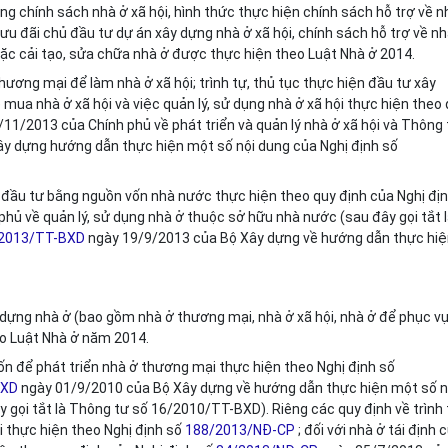
ng chính sách nhà ở xã hội, hình thức thực hiện chính sách hỗ trợ về n
c ưu đãi chủ đầu tư dự án
xây dựng
nhà ở xã hội, chính sách hỗ trợ về nh
oặc cải tạo, sửa chữa nhà ở được thực hiện theo Luật Nhà ở 2014.
ương mại để làm nhà ở xã hội; trình tự, thủ tục thực hiện đầu tư xây
ê mua nhà ở xã hội và việc quản lý, sử dụng nhà ở xã hội thực hiện theo
11/2013 của Chính phủ về phát triển và quản lý nhà ở xã hội và Thông 
y dựng hướng dẫn thực hiện một số nội dung của Nghị định số
ợc đầu tư bằng nguồn vốn nhà nước thực hiện theo quy định của Nghị đị
hủ về quản lý, sử dụng nhà ở thuộc sở hữu nhà nước (sau đây gọi tắt 
2013/TT-BXD
ngày 19/9/2013 của Bộ Xây dựng về hướng dẫn thực hi
 dựng nhà ở (bao gồm nhà ở thương mại, nhà ở xã hội, nhà ở để phục v
eo Luật Nhà ở năm 2014.
 vốn để phát triển nhà ở thương mại thực hiện theo Nghị định số
BXD
ngày 01/9/2010 của Bộ Xây dựng về hướng dẫn thực hiện một số n
 gọi tắt là Thông tư số 16/2010/TT-BXD). Riêng các quy định về trình 
i thực hiện theo Nghị định số
188/2013/NĐ-CP
; đối với nhà ở tái định 