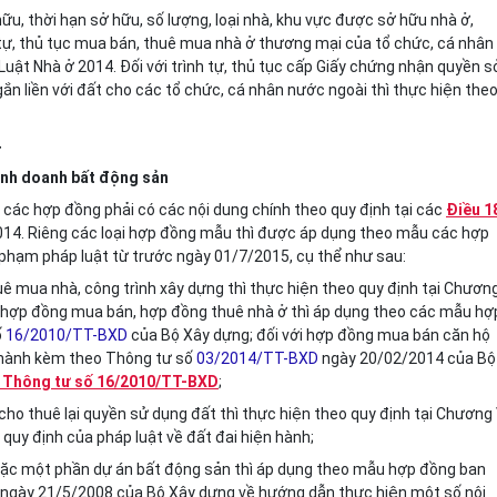
ữu, thời hạn sở hữu, số lượng, loại nhà, khu vực được sở hữu nhà ở,
 tự, thủ tục mua bán, thuê mua nhà ở thương mại của tổ chức, cá nhân
uật Nhà ở 2014. Đối với trình tự, thủ tục cấp Giấy chứng nhận quyền s
ắn liền với đất cho các tổ chức, cá nhân nước ngoài thì thực hiện the
4
kinh doanh bất động sản
các hợp đồng phải có các nội dung chính theo quy định tại các
Điều 1
14. Riêng các loại hợp đồng mẫu thì được áp dụng theo mẫu các hợp
phạm pháp luật từ trước ngày 01/7/2015, cụ thể như sau:
uê mua nhà, công
trình
xây dựng thì thực hiện theo quy định tại Chươn
g hợp đồng mua bán, hợp đồng thuê nhà ở thì áp dụng theo các mẫu hợ
ố
16/2010/TT-BXD
của Bộ Xây dựng; đối với hợp đồng mua bán căn hộ
 hành kèm theo Thông tư số
03/2014/TT-BXD
ngày 20/02/2014 của Bộ
a Thông tư số 16/2010/TT-BXD
;
cho thuê lại quyền sử dụng đất thì thực hiện theo quy định tại Chương
quy định của pháp luật về đất đai hiện hành;
oặc một phần dự án bất động sản thì áp dụng theo mẫu hợp đồng ban
ngày 21/5/2008 của Bộ Xây dựng về hướng dẫn thực hiện một số nội