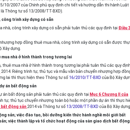
5/10/2007 của Chính phủ quy định chi tiết và hướng dẫn thi hành Luật
t là Thông tư số 13/2008/TT-BXD).
 công trình xây dựng có sẵn
nhà, công trình xây dựng có sẵn phải tuân thủ các quy định tại
Điều 
 nhượng hợp đồng thuê mua nhà, công trình xây dựng có sẵn được th
ộ Xây dựng.
mua nhà ở hình thành trong tương lai
thuê mua nhà ở hình thành trong tương lai phải tuân thủ các quy địn
n
2014. Riêng trình tự, thủ tục và mẫu văn bản chuyển nhượng
hợp đồn
ng lai thì thực hiện theo Thông tư số
16/2010/TT-BXD
của Bộ Xây dựn
dự án bất động sản
án bất động sản phải tuân thủ các quy định tại
Mục 6 Chương II của
ình tự, thủ tục chuyển nhượng toàn bộ hoặc một phần dự án thì thực hi
h bất động sản
2014 và Thông tư số
13/2008/TT-BXD
của Bộ Xây dựng
ộng sản; việc đào tạo, bồi dưỡng kiến thức hành nghề môi giới bất
sản; việc thành lập và tổ chức hoạt động của sàn giao dịch bất động