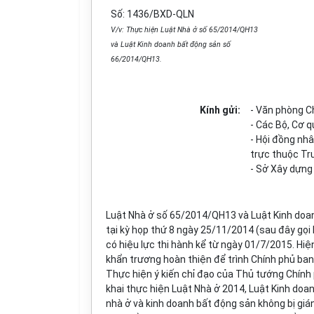
Số: 1436/BXD-QLN
V/v: Thực hiện Luật Nhà ở số 65/2014/QH13
và Luật
Kinh
doanh bất động sản số
66/2014/QH13.
Kính gửi:
- Văn phòng C
- Các Bộ, Cơ 
- Hội đồng nh
trực thuộc Tr
- Sở Xây dựng
Luật Nhà ở số 65/2014/QH13 và Luật Kinh doa
tại kỳ họp thứ 8 ngày 25/11/2014 (sau đây gọi 
có hiệu lực thi hành kể từ ngày 01/7/2015. Hi
khẩn trương hoàn thiện để trình Chính phủ ba
Thực hiện ý kiến chỉ đạo của Thủ tướng Chính
khai thực hiện Luật Nhà ở 2014, Luật Kinh doa
nhà ở và kinh doanh bất động sản không bị giá