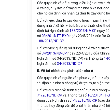
Các quy định về đối tượng, điều kiện được hưở
ở xã hội, quỹ đất để xây dựng nhà ở xã hội, cá
cho hộ gia đình, cá nhân tự đầu tư xây dựng h
Đối với việc đầu tư xây dựng hoặc mua nhà ở th
dựng nhà ở xã hội; việc bán, cho thuê, cho thu
định tại Nghị định số
188/2013/NĐ-CP
ngày 20/
số
08/2014/TT-BXD
ngày 23/5/2014 của Bộ Xâ
188/2013/NĐ-CP
.
Đối với việc quản lý, sử dụng nhà ở xã hội đư
số
34/2013/NĐ-CP
ngày 22/4/2013 của Chính p
Nghị định số 34/2013/NĐ-CP) và Thông tư
14/
Nghị định số
34/2013/NĐ-CP
.
5. Về tài chính cho phát triển nhà ở
Các quy định về nguồn vốn phục vụ đầu tư xây
tái định cư, nhà ở công vụ) được thực hiện th
Đối với quy định về trình tự, thủ tục huy động
71/2010/NĐ-CP
và Thông tư số
16/2010/TT-
dung của Nghị định số
71/2010/NĐ-CP
(sau đây
thủ tục huy động vốn để phát triển nhà ở xã hộ