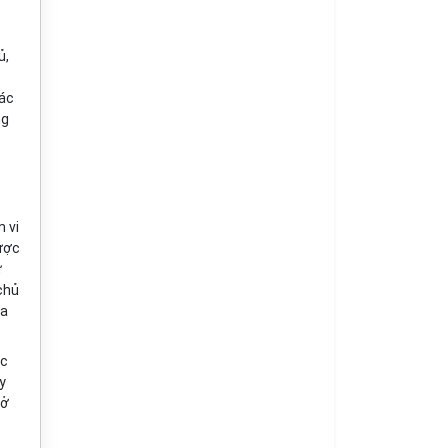
ủ,
ác
ng
 vi
được
ự
chủ
ủa
ộc
y
 ở