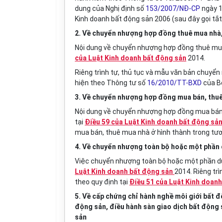
dung của Nghị định số
153/2007/NĐ-CP
ngày 1
Kinh doanh bất động sản 2006 (sau đây gọi tắ
2. Về chuyển nhượng hợp đồng thuê mua nhà,
Nội dung về chuyển nhượng hợp đồng thuê mua 
của Luật Kinh doanh bất động sản
2014.
Riêng
trình
tự, thủ tục và mẫu văn bản chuyển
hiện theo Thông tư số
16/2010/TT-BXD
của B
3. Về chuyển nhượng hợp đồng mua bán, thuê 
Nội dung về chuyển nhượng hợp đồng mua bán, 
tại
Điều 59 của Luật Kinh doanh bất động sả
mua bán, thuê mua nhà ở hình thành trong tươ
4. Về chuyển nhượng toàn bộ hoặc một phần 
Việc chuyển nhượng toàn bộ hoặc một phần dự 
Luật Kinh doanh bất động sản
2014. Riêng tr
theo quy định tại
Điều 51 của Luật Kinh doan
5. Về cấp chứng chỉ hành nghề môi giới bất đ
động sản, điều hành sàn giao dịch bất động 
sản