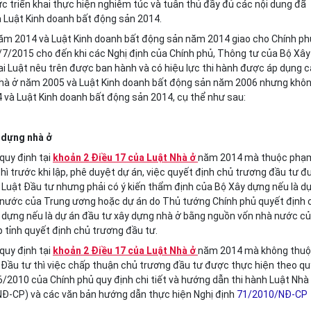
c triển khai thực hiện nghiêm túc và tuân thủ đầy đủ các nội dung đã
à Luật Kinh doanh bất động sản 2014.
năm 2014 và Luật Kinh doanh bất động sản năm 2014 giao cho Chính ph
01/7/2015 cho đến khi các Nghị định của Chính phủ, Thông tư của Bộ Xây
hai Luật nêu trên được ban hành và có hiệu lực thi hành được
áp dụng
c
Nhà ở năm 2005 và Luật Kinh doanh bất động sản năm 2006 nhưng khô
4 và Luật Kinh doanh bất động sản 2014, cụ thể như sau:
y dựng nhà ở
quy định tại
khoản 2 Điều 17 của Luật Nhà ở
năm 2014 mà thuộc phạm
hì trước khi lập, phê duyệt dự án, việc quyết định chủ trương đầu tư 
 Luật Đầu tư nhưng phải có ý kiến thẩm định của Bộ Xây dựng nếu là d
 nước của Trung ương hoặc dự án do Thủ tướng Chính phủ quyết định 
y dựng nếu là dự án đầu tư xây dựng nhà ở bằng nguồn vốn nhà nước c
 tỉnh quyết định chủ trương đầu tư.
quy định tại
khoản 2 Điều 17 của Luật Nhà ở
năm 2014 mà không thu
 Đầu tư thì việc chấp thuận chủ trương đầu tư được thực hiện theo qu
/2010 của Chính phủ quy định chi tiết và hướng dẫn thi hành Luật Nhà
/NĐ-CP) và các văn bản hướng dẫn thực hiện Nghị định
71/2010/NĐ-CP