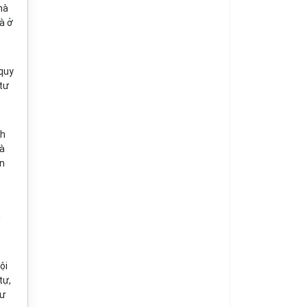
hà
à ở
 quy
tư
nh
là
ện
ụ
ội
tự,
cư