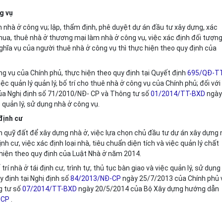
ng vụ
ển nhà ở công vụ; lập, thẩm định, phê duyệt dự án đầu tư xây dựng, xác
mua, thuê nhà ở thương mại làm nhà ở công vụ, việc xác định đối tượng
ghĩa vụ của người thuê nhà ở công vụ thì thực hiện theo quy định của
ông vụ của Chính phủ, thực hiện theo quy định tại Quyết định
695/QĐ-T
 quản lý quản lý, bố trí cho thuê nhà ở công vụ của Chính phủ; đối với
của Nghị định số 71/2010/NĐ- CP và Thông tư số
01/2014/TT-BXD
ngày
quản lý, sử dụng nhà ở công vụ.
 định cư
nh quỹ đất để xây dựng nhà ở, việc lựa chọn chủ đầu tư dự án xây dựng
h cư, việc xác định loại nhà, tiêu chuẩn diện tích và việc quản lý chất
 hiện theo quy định của Luật Nhà ở năm 2014.
rí nhà ở tái định cư, trình tự, thủ tục bàn giao và việc quản lý,
sử dụng
y định tại Nghị định số
84/2013/NĐ-CP
ngày 25/7/2013 của Chính phủ 
ng tư số
07/2014/TT-BXD
ngày 20/5/2014 của Bộ Xây dựng hướng dẫn
-CP
.