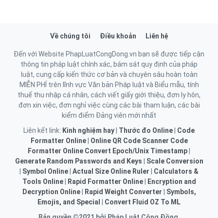
Về chúng tôi
Điều khoản
Liên hệ
Đến với Website PhapLuatCongDong.vn bạn sẽ được tiếp cận
thông tin pháp luật chính xác, bám sát quy định của pháp
luật, cung cấp kiến thức cơ bản và chuyên sâu hoàn toàn
MIỄN PHÍ trên lĩnh vực Văn bản Pháp luật và Biểu mẫu, tính
thuế thu nhập cá nhân, cách viết giấy giới thiệu, đơn ly hôn,
đơn xin việc, đơn nghỉ việc cùng các bài tham luận, các bài
kiểm điểm Đảng viên mới nhất
Liên kết link:
Kinh nghiệm hay
|
Thước đo Online
|
Code
Formatter Online
|
Online QR Code Scanner
Code
Formatter Online
Convert Epoch/Unix Timestamp
|
Generate Random Passwords and Keys
|
Scale Conversion
|
Symbol Online
|
Actual Size Online Ruler
|
Calculators &
Tools Online
|
Rapid Formatter Online
|
Encryption and
Decryption Online
|
Rapid Weight Converter
|
Symbols,
Emojis, and Special
|
Convert Fluid OZ To ML
Bản quyền ©2021 bởi Pháp Luật Cộng Đồng.