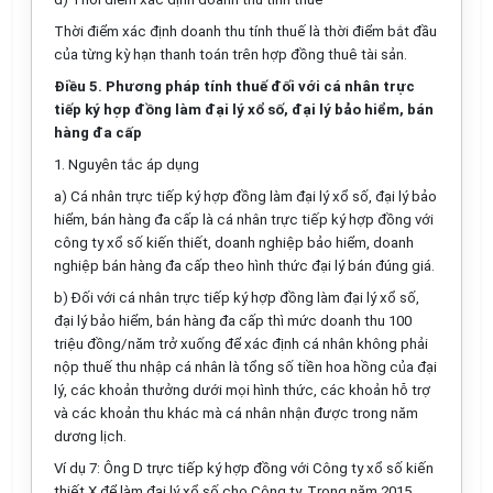
Thời điểm xác định doanh thu tính thuế là thời điểm bắt đầu
của từng kỳ hạn thanh toán trên hợp đồng thuê tài sản.
Điều 5. Phương pháp tính thuế đối với cá nhân trực
tiếp ký hợp đồng làm đại lý xổ số, đại lý bảo hiểm, bán
hàng đa cấp
1. Nguyên tắc
áp dụng
a) Cá nhân trực tiếp ký hợp đồng làm đại lý xổ số, đại lý bảo
hiểm, bán hàng đa cấp là cá nhân trực tiếp ký hợp đồng với
công ty xổ số kiến thiết, doanh nghiệp bảo hiểm, doanh
nghiệp bán hàng đa cấp theo hình thức đại lý bán đúng giá.
b) Đối với c
á nhân
trực tiếp ký hợp đồng
làm đại lý xổ số,
đại lý bảo hiểm, bán hàng đa cấp
thì mức doanh thu 100
triệu đồng/năm trở xuống
để xác định
cá nhân không phải
nộp thuế thu nhập cá nhân
là
tổng số tiền
hoa hồng của đại
lý
, c
ác khoản thưởng dưới mọi hình thức, các khoản hỗ trợ
và các khoản
thu
khác mà cá nhân nhận được trong năm
dương lịch
.
Ví dụ 7: Ông D trực tiếp ký hợp đồng với Công ty xổ số kiến
thiết X để làm đại lý xổ số cho Công ty. Trong năm 2015