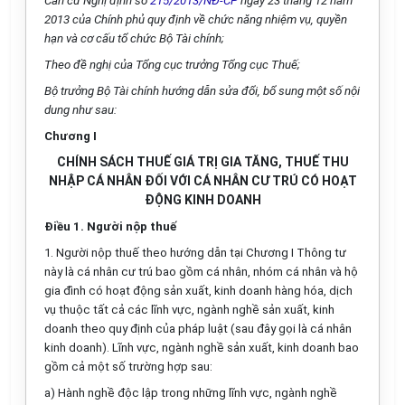
Căn cứ Nghị định số
215/2013/NĐ-CP
ngày 23 tháng 12 năm
2013 của Chính phủ quy định về chức năng nhiệm vụ, quyền
hạn và cơ cấu tổ chức Bộ Tài chính;
Theo đề nghị của Tổng cục trưởng Tổng cục Thuế;
Bộ trưởng Bộ Tài chính hướng dẫn sửa đổi, bổ sung một số nội
dung như sau:
Chương I
CHÍNH SÁCH THUẾ GIÁ TRỊ GIA TĂNG, THUẾ THU
NHẬP CÁ NHÂN ĐỐI VỚI CÁ NHÂN CƯ TRÚ CÓ HOẠT
ĐỘNG KINH DOANH
Điều 1. Người nộp thuế
1. Người nộp thuế theo hướng dẫn tại Chương I Thông tư
này là cá nhân cư trú bao gồm cá nhân, nhóm cá nhân và hộ
gia đình có hoạt động sản xuất, kinh doanh hàng hóa, dịch
vụ thuộc tất cả các lĩnh vực, ngành nghề sản xuất, kinh
doanh theo quy định của pháp luật (sau đây gọi là cá nhân
kinh doanh). Lĩnh vực, ngành nghề sản xuất, kinh doanh bao
gồm cả một số trường hợp sau:
a) Hành nghề độc lập trong những lĩnh vực, ngành nghề