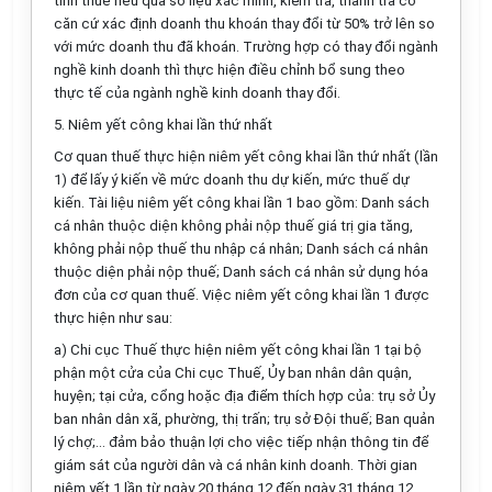
tính thuế nếu qua số liệu xác minh, kiểm tra, thanh tra có
căn cứ xác định doanh thu khoán thay đổi từ 50% trở lên so
với mức doanh thu đã khoán. Trường hợp có thay đổi ngành
nghề kinh doanh thì thực hiện điều chỉnh bổ sung theo
thực tế của ngành nghề kinh doanh thay đổi.
5. Niêm yết công khai lần thứ nhất
Cơ quan thuế thực hiện niêm yết công khai lần thứ nhất (lần
1) để lấy ý kiến về mức doanh thu dự kiến, mức thuế dự
kiến. Tài liệu niêm yết công khai lần 1 bao gồm: Danh sách
cá nhân thuộc diện không phải nộp thuế giá trị gia tăng,
không phải nộp thuế thu nhập cá nhân; Danh sách cá nhân
thuộc diện phải nộp thuế; Danh sách cá nhân sử dụng hóa
đơn của cơ quan thuế. Việc niêm yết công khai lần 1 được
thực hiện như sau:
a) Chi cục Thuế thực hiện niêm yết công khai lần 1 tại bộ
phận một cửa của Chi cục Thuế, Ủy ban nhân dân quận,
huyện; tại cửa, cổng hoặc địa điểm thích hợp của: trụ sở Ủy
ban nhân dân xã, phường, thị trấn; trụ sở Đội thuế; Ban quản
lý chợ;... đảm bảo thuận lợi cho việc tiếp nhận thông tin để
giám sát của người dân và cá nhân kinh doanh. Thời gian
niêm yết 1 lần từ ngày 20 tháng 12 đến ngày 31 tháng 12