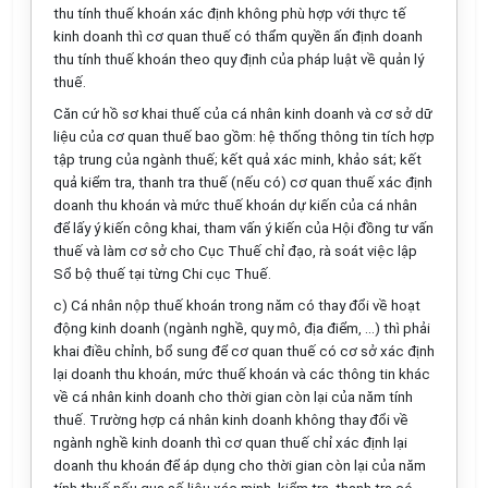
thu tính thuế khoán xác định không phù hợp với thực tế
kinh doanh thì cơ quan thuế có thẩm quyền ấn định doanh
thu tính thuế khoán theo quy định của pháp luật về quản lý
thuế.
Căn cứ hồ sơ khai thuế của cá nhân kinh doanh và
cơ sở dữ
liệu
của cơ quan thuế
bao gồm
:
hệ thống thông tin tích hợp
tập trung của ngành thuế
; kết quả
xác minh
, khảo sát; kết
quả kiểm tra, thanh tra thuế (nếu có) cơ quan thuế xác định
doanh thu
khoán
và mức thuế khoán dự kiến của cá nhân
để
lấy ý kiến công khai,
tham vấn ý kiến của Hội đồng tư vấn
thuế
và làm cơ sở cho Cục Thuế chỉ đạo, rà soát việc lập
Sổ bộ thuế tại từng Chi cục Thuế.
c
)
C
á nhân
nộp thuế khoán trong năm có thay đổi về hoạt
động kinh doanh (ngành nghề, quy mô, địa điểm, ...)
thì phải
khai điều chỉnh, bổ sung để
cơ quan thuế có cơ sở
xác định
lại doanh thu khoán, mức thuế khoán và các thông tin khác
về cá nhân kinh doanh cho thời
gian còn lại của năm tính
thuế. Trường hợp cá nhân kinh doanh không thay đổi về
ngành nghề kinh doanh thì cơ quan thuế chỉ xác định lại
doanh thu khoán để áp dụng cho thời gian còn lại của năm