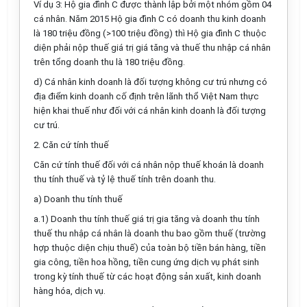
Ví dụ 3: Hộ gia đình C được thành lập bởi một nhóm gồm 04
cá nhân. Năm 2015 Hộ gia đình C có doanh thu kinh doanh
là 180 triệu đồng (>100 triệu đồng) thì Hộ gia đình C thuộc
diện phải nộp thuế giá trị giá tăng và thuế thu nhập cá nhân
trên tổng doanh thu là 180 triệu đồng.
d) Cá nhân kinh doanh là đối tượng không cư trú nhưng có
địa điểm kinh doanh cố định trên lãnh thổ Việt Nam thực
hiện khai thuế như đối với cá nhân kinh doanh là đối tượng
cư trú.
2. Căn cứ tính thuế
Căn cứ tính thuế đối với cá nhân
nộp thuế khoán
là doanh
thu tính thuế và tỷ lệ thuế tính trên doanh thu.
a) Doanh thu tính thuế
a.1) Doanh thu tính thuế giá trị gia tăng và doanh thu tính
thuế thu nhập cá nhân là doanh thu bao gồm thuế (trường
hợp thuộc diện chịu thuế) của toàn bộ tiền bán hàng, tiền
gia công, tiền hoa hồng, tiền cung ứng dịch vụ phát sinh
trong kỳ tính thuế từ các hoạt động sản xuất, kinh doanh
hàng hóa, dịch vụ.