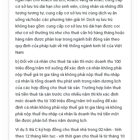
cơ sở lưu trú dài hạn cho sinh viên, công nhân và những đối
tượng tương tự
;
cung cấp cơ sở lưu trú
cùng
dịch vụ ăn
uống và/hoặc các phương tiện giải trí. Dịch vụ lưu trú
không bao gồm: cung cấp cơ sở lưu trú dài hạn được coi
như cơ sở thường trú như cho thuê căn hộ hàng tháng hoặc
hàng năm được phân loại trong ngành bất động sản theo
quy định của pháp luật về Hệ thống ngành kinh tế của Việt
Nam.
b) Đối với cá nhân cho thuê tài sản thì mức doanh thu 100
triệu đồng/năm trở xuống để xác định
cá nhân không phải
nộp thuế giá trị gia tăng và không phải nộp thuế thu nhập
cá nhân
là tổng doanh thu phát sinh trong năm dương lịch
của các hợp đồng cho thuê tài sản. Trường hợp bên thuê
trả tiền thuê tài sản trước cho nhiều năm thì khi xác định
mức doanh thu từ 100 triệu đồng/năm trở xuống để xác
định cá nhân không phải nộp thuế giá trị gia tăng và không
phải nộp thuế thu nhập cá nhân là doanh thu trả tiền một
lần được phân bổ theo năm dương lịch.
Ví dụ 5: Bà C ký hợp đồng cho thuê nhà trong 02 năm - tính
theo 12 tháng liên tục - với thời gian cho thuê là từ tháng 10