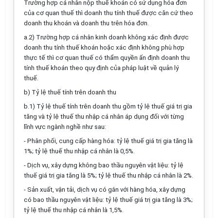
Trường hợp cá nhân nộp thuế khoán có sử dụng hóa đơn
của cơ quan thuế thì doanh thu tính
thuế được căn cứ theo
doanh thu khoán và doanh thu trên hóa đơn.
a.2) Trường hợp cá nhân kinh doanh không xác định được
doanh thu tính thuế khoán hoặc xác định không phù hợp
thực tế thì cơ quan thuế có thẩm quyền ấn định doanh thu
tính thuế khoán theo
quy định của pháp luật về quản lý
thuế.
b) Tỷ lệ thuế tính trên doanh thu
b.1) Tỷ lệ thuế tính trên doanh thu gồm tỷ lệ thuế giá trị gia
tăng và tỷ lệ thuế thu nhập cá nhân áp dụng đối với từng
lĩnh vực ngành nghề như sau:
- Phân phối, cung cấp hàng hóa: tỷ lệ thuế giá trị gia tăng là
1%; tỷ lệ thuế thu nhập cá nhân là 0,5%.
- Dịch vụ, xây dựng không bao thầu nguyên vật liệu: tỷ lệ
thuế giá trị gia tăng là 5%; tỷ lệ thuế thu nhập cá nhân là 2%.
- Sản xuất, vận tải, dịch vụ có gắn với hàng hóa, xây dựng
có bao thầu nguyên vật liệu: tỷ lệ thuế giá trị gia tăng là 3%;
tỷ lệ thuế thu nhập cá nhân là 1,5%.