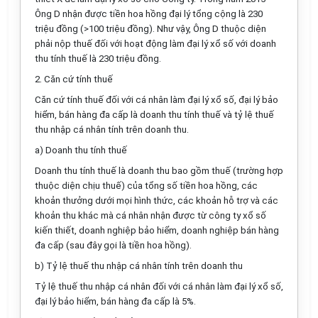
Ông D nhận được tiền hoa hồng đại lý tổng cộng là 230
triệu đồng (>100 triệu đồng). Như vậy, Ông D thuộc diện
phải nộp thuế đối với hoạt động làm đại lý xổ số với doanh
thu tính thuế là 230 triệu đồng.
2. Căn cứ tính thuế
Căn cứ tính thuế đối với cá nhân
làm đại lý xổ số, đại lý bảo
hiểm, bán hàng đa cấp
là doanh thu tính thuế và tỷ lệ thuế
thu nhập cá nhân tính trên doanh thu.
a)
Doanh thu tính thuế
Doanh thu tính thuế là doanh thu bao gồm thuế (trường hợp
thuộc
diện chịu thuế) của tổng số
tiền
hoa hồng, các
khoản thưởng dưới mọi hình thức, các khoản hỗ trợ và các
khoản thu khác mà cá nhân nhận được từ công ty xổ số
kiến thiết, doanh nghiệp bảo hiểm, doanh nghiệp bán hàng
đa cấp
(sau đây gọi là tiền hoa hồng).
b) Tỷ lệ thuế thu nhập cá nhân tính trên doanh thu
Tỷ lệ thuế thu nhập cá nhân đối với cá nhân làm đại lý xổ số,
đại lý bảo hiểm, bán hàng đa cấp là 5%.