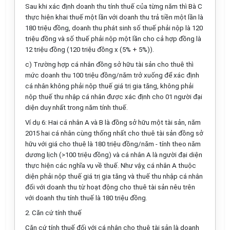
Sau khi xác định doanh thu tính thuế của từng năm thì Bà C
thực hiện khai thuế một lần với doanh thu trả tiền một lần là
180 triệu đồng, doanh thu phát sinh số thuế phải nộp là 120
triệu đồng và số thuế phải nộp một lần cho cả hợp đồng là
12 triệu đồng (120 triệu đồng x (5% + 5%)).
c) Trường hợp cá nhân đồng sở hữu tài sản cho thuê thì
mức doanh thu 100 triệu đồng/năm trở xuống để xác định
cá nhân không phải nộp thuế giá trị gia tăng, không phải
nộp thuế thu nhập cá nhân được xác định cho 01 người đại
diện duy nhất trong năm tính thuế.
Ví dụ 6: Hai cá nhân A và B là đồng sở hữu một tài sản, năm
2015 hai cá nhân cùng thống nhất cho thuê tài sản đồng sở
hữu với giá cho thuê là 180 triệu đồng/năm - tính theo năm
dương lịch (>100 triệu đồng) và cá nhân A là người đại diện
thực hiện các nghĩa vụ về thuế. Như vậy, cá nhân A thuộc
diện phải nộp thuế giá trị gia tăng và thuế thu nhập cá nhân
đối với doanh thu từ hoạt động cho thuê tài sản nêu trên
với doanh thu tính thuế là 180 triệu đồng.
2. Căn cứ tính thuế
Căn cứ tính thuế đối với cá nhân
cho thuê tài sản
là doanh