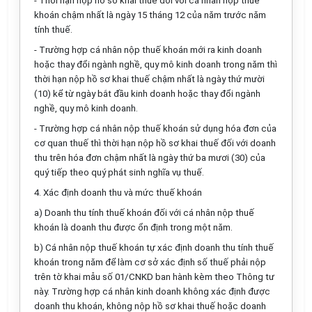
- Thời hạn nộp hồ sơ khai thuế đối với cá nhân nộp thuế
khoán chậm nhất là ngày 15 tháng 12 của năm trước năm
tính thuế.
- Trường hợp cá nhân nộp thuế khoán mới ra kinh doanh
hoặc thay đổi ngành nghề, quy mô kinh doanh trong năm thì
thời hạn nộp hồ sơ khai thuế chậm nhất là ngày thứ mười
(10) kể từ ngày bắt đầu kinh doanh hoặc thay đổi ngành
nghề, quy mô kinh doanh.
- Trường hợp cá nhân nộp thuế khoán sử dụng hóa đơn của
cơ quan thuế thì thời hạn nộp hồ sơ khai thuế đối với doanh
thu trên hóa đơn chậm nhất là ngày thứ ba mươi (30) của
quý tiếp theo quý phát sinh nghĩa vụ thuế.
4
. Xác định doanh thu và mức thuế khoán
a)
Doanh thu tính thuế khoán đối với cá nhân nộp thuế
khoán là doanh thu được ổn định trong một năm.
b)
Cá nhân nộp thuế khoán tự xác định doanh thu tính thuế
khoán trong năm để làm cơ sở xác định số thuế phải nộp
trên tờ khai
mẫu số 01/CNKD
ban hành kèm theo Thông tư
này.
Trường hợp cá nhân kinh doanh không xác định được
doanh thu khoán, không nộp hồ sơ khai thuế hoặc doanh