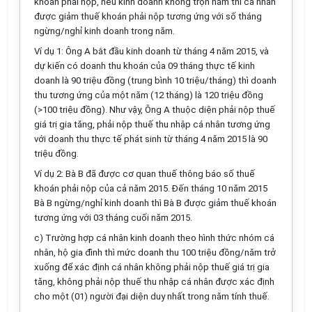
khoán phải nộp, nếu kinh doanh không trọn năm thì cá nhân
được giảm thuế khoán phải nộp tương ứng với số tháng
ngừng/nghỉ kinh doanh trong năm.
Ví dụ 1: Ông A bắt đầu kinh doanh từ tháng 4 năm 2015, và
dự kiến có doanh thu khoán của 09 tháng thực tế kinh
doanh là 90 triệu đồng (trung bình 10 triệu/tháng) thì doanh
thu tương ứng của một năm (12 tháng) là 120 triệu đồng
(>100 triệu đồng). Như vậy, Ông A thuộc diện phải nộp thuế
giá trị gia tăng, phải nộp thuế thu nhập cá nhân tương ứng
với doanh thu thực tế phát sinh từ tháng 4 năm 2015 là 90
triệu đồng.
Ví dụ 2: Bà B đã được cơ quan thuế thông báo số thuế
khoán phải nộp của cả năm 2015. Đến tháng 10 năm 2015
Bà B ngừng/nghỉ kinh doanh thì Bà B được giảm thuế khoán
tương ứng với 03 tháng cuối năm 2015.
c) Trường hợp cá nhân kinh doanh theo hình thức nhóm cá
nhân, hộ gia đình thì mức doanh thu 100 triệu đồng/năm trở
xuống để xác định cá nhân không phải nộp thuế giá trị gia
tăng, không phải nộp thuế thu nhập cá nhân được xác định
cho một (01) người đại diện duy nhất trong năm tính thuế.