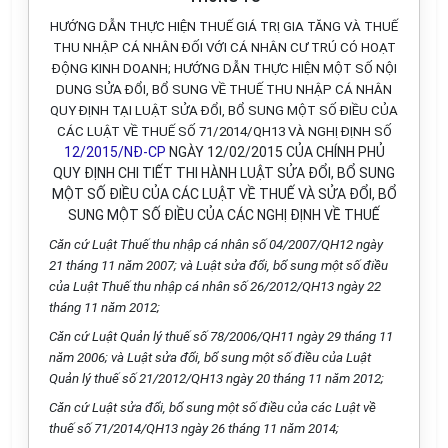
HƯỚNG DẪN THỰC HIỆN THUẾ GIÁ TRỊ GIA TĂNG VÀ THUẾ
THU NHẬP CÁ NHÂN ĐỐI VỚI CÁ NHÂN CƯ TRÚ CÓ HOẠT
ĐỘNG KINH DOANH; HƯỚNG DẪN THỰC HIỆN MỘT SỐ NỘI
DUNG SỬA ĐỔI, BỔ SUNG VỀ THUẾ THU NHẬP CÁ NHÂN
QUY ĐỊNH TẠI LUẬT SỬA ĐỔI, BỔ SUNG MỘT SỐ ĐIỀU CỦA
CÁC LUẬT VỀ THUẾ SỐ 71/2014/QH13 VÀ NGHỊ ĐỊNH SỐ
12/2015/NĐ-CP
NGÀY 12/02/2015 CỦA CHÍNH PHỦ
QUY ĐỊNH CHI TIẾT THI HÀNH LUẬT SỬA ĐỔI, BỔ SUNG
MỘT SỐ ĐIỀU CỦA CÁC LUẬT VỀ THUẾ VÀ SỬA ĐỔI, BỔ
SUNG MỘT SỐ ĐIỀU CỦA CÁC NGHỊ ĐỊNH VỀ THUẾ
Căn cứ Luật Thuế thu nhập cá nhân số 04/2007/QH12 ngày
21 tháng 11 năm 2007; và Luật sửa đổi, bổ sung một số điều
của Luật Thuế thu nhập cá nhân số 26/2012/QH13 ngày 22
tháng 11 năm 2012;
Căn cứ Luật Quản lý thuế số 78/2006/QH11 ngày 29 tháng 11
năm 2006; và Luật sửa đổi, bổ sung một số điều của Luật
Quản lý thuế số 21/2012/QH13 ngày 20 tháng 11 năm 2012;
Căn cứ Luật sửa đổi, bổ sung một số điều của các Luật về
thuế số 71/2014/QH13 ngày 26 tháng 11 năm 2014;