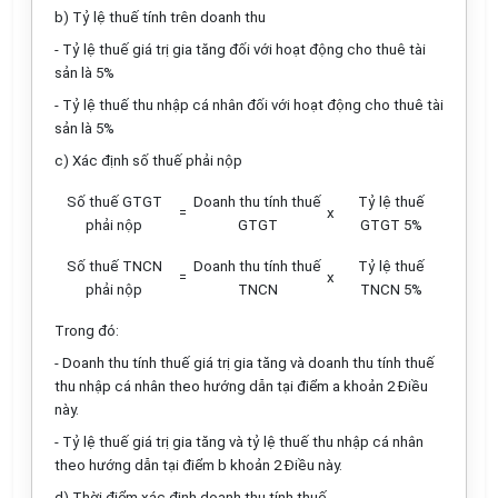
b) Tỷ lệ thuế tính trên doanh thu
- Tỷ lệ thuế giá trị gia tăng đối với hoạt động cho thuê tài
sản là 5%
- Tỷ lệ thuế thu nhập cá nhân đối với hoạt động cho thuê tài
sản là 5%
c) Xác định số thuế phải nộp
Số thuế GTGT
Doanh thu tính thuế
Tỷ lệ thuế
=
x
phải nộp
GTGT
GTGT 5%
Số thuế TNCN
Doanh thu tính thuế
Tỷ lệ thuế
=
x
phải nộp
TNCN
TNCN 5%
Trong đó:
- Doanh thu tính thuế giá trị gia tăng và doanh thu tính thuế
thu nhập cá nhân theo hướng dẫn tại điểm a khoản 2 Điều
này.
- Tỷ lệ thuế giá trị gia tăng và tỷ lệ thuế thu nhập cá nhân
theo hướng dẫn tại điểm b khoản 2 Điều này.
d) Thời điểm xác định doanh thu tính thuế