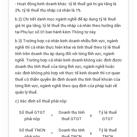
- Hoạt động kinh doanh khác: tỷ lệ thuế giá trị gia tăng là
2%; tỷ lệ thuế thu nhập cá nhân là 1%.
b.2) Chi tiết danh mục ngành nghề để áp dụng tỷ lệ thuế
giá trị gia tăng, tỷ lệ thuế thu nhập cá nhân theo hướng dẫn
tại Phụ lục số 01 ban hành kèm Thông tư này.
b.3) Trường hợp cá nhân kinh doanh nhiều lĩnh vực, ngành
nghề thì cá nhân thực hiện khai và tính thuế theo tỷ lệ thuế
tính trên doanh thu áp dụng đối với từng lĩnh vực, ngành
nghề. Trường hợp cá nhân kinh doanh không xác định được
doanh thu tính thuế của từng lĩnh vực, ngành nghề hoặc
xác định không phù hợp với thực tế kinh doanh thì cơ quan
thuế có thẩm quyền ấn định doanh thu tính thuế khoán của
từng lĩnh vực, ngành nghề theo quy định của pháp luật về
quản lý thuế
.
c) Xác định số thuế phải nộp
Số thuế GTGT
Doanh thu tính
Tỷ lệ thuế
=
x
phải nộp
thuế GTGT
GTGT
Số thuế TNCN
Doanh thu tính
Tỷ lệ thuế
=
x
phải nộp
thuế TNCN
TNCN