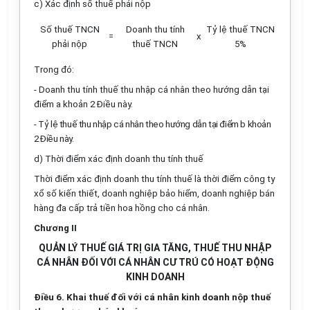
c) Xác định số thuế phải nộp
Số thuế
TNCN
Doanh thu tính
Tỷ lệ thuế TNCN
=
x
phải nộp
thuế TNCN
5%
Trong đó:
- Doanh thu tính thuế thu nhập cá nhân theo hướng dẫn tại
điểm a khoản 2 Điều này.
- Tỷ lệ thuế thu nhập cá nhân theo hướng dẫn tại điểm b khoản
2 Điều này.
d
)
Thời điểm xác định doanh thu tính thuế
Thời điểm
xác định doanh thu
tính thuế là thời điểm công ty
xổ số kiến thiết, doanh nghiệp bảo hiểm, doanh nghiệp bán
hàng đa cấp trả
tiền hoa hồng
cho cá nhân.
Chương II
QUẢN LÝ THUẾ GIÁ TRỊ GIA TĂNG, THUẾ THU NHẬP
CÁ NHÂN ĐỐI VỚI CÁ NHÂN CƯ TRÚ CÓ HOẠT ĐỘNG
KINH DOANH
Điều 6. Khai thuế đối với cá nhân kinh doanh nộp thuế