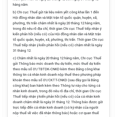
hằng năm.
b) Chi cục Thuế gửi tài liệu niêm yết công khai lần 1 đến
Hội đồng nhân dân và Mặt trận tổ quốc quận, huyện, xã,
phường, thị trấn chậm nhất là ngày 20 tháng 12 hằng năm,
trong đó nêu rõ địa chỉ, thời gian Chi cục Thuế tiếp nhận ý
kiến phản hồi (nếu có) của Hội đồng nhân dân và Mặt trận
tổ quốc quận, huyện, xã, phường, thị trấn. Thời gian Chi cục
Thuế tiếp nhận ý kiến phản hồi (nếu có) chậm nhất là ngày
31 tháng 12.
c) Chậm nhất là ngày 20 tháng 12 hằng năm, Chi cục Thuế
gửi Thông báo mức doanh thu dự kiến, mức thuế dự kiến
theo
mẫu số 01/TBTDK-CNKD
kèm theo Bảng công khai
thông tin cá nhân kinh doanh nộp thuế theo phương pháp
khoán theo
mẫu số 01/CKTT-CNKD
(sau đây gọi là Bảng
công khai) ban hành kèm theo Thông tư này cho từng cá
nhân kinh doanh, trong đó nêu rõ địa chỉ, thời gian Chi cục
Thuế tiếp nhận ý kiến phản hồi (nếu có) của cá nhân kinh
doanh chậm nhất là ngày 31 tháng 12. Thông báo được gửi
trực tiếp đến cá nhân kinh doanh (có ký nhận của người
nộp thuế về việc đã nhận thông báo) hoặc cơ quan thuế