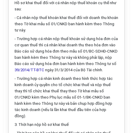
Hồ sơ khai thuế đối với cá nhân nộp thuế khoán cụ thể như
sau:
-
Cá nhân nộp thuế
khoán
khai
thuế đối với doanh thu khoán
theo
Tờ khai
mẫu số 01/CNKD
ban hành kèm theo Thông
tư này.
- Trường hợp cá nhân nộp thuế khoán sử dụng hóa đơn của
cơ quan thuế thì cá nhân khai doanh thu theo hóa đơn vào
Báo cáo sử dụng hóa đơn theo
mẫu số 01/BC-SDHĐ-CNKD
ban hành kèm theo Thông tư này và không phải lập, nộp
Báo cáo sử dụng hóa đơn ban hành kèm theo Thông tư số
39/2014/TT-BTC
ngày 31/3/2014 của Bộ Tài chính.
-
Trường hợp cá nhân
kinh doanh theo hình thức hợp tác
kinh doanh
ủy quyền cho tổ chức
khai thuế và nộp thuế
thay
thì
tổ chức khai thuế thay theo Tờ khai
mẫu số
01/CNKD
kèm theo Phụ lục
mẫu số 01-1/BK-CNKD
ban
hành kèm theo Thông tư này và bản chụp hợp đồng hợp
tác kinh doanh (nếu là lần khai thuế đầu tiên của hợp
đồng).
3.
Thời hạn nộp hồ sơ khai thuế