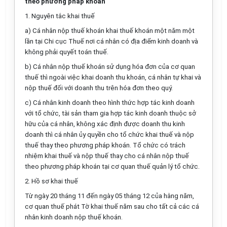
theo phương pháp khoán
1. Nguyên tắc khai thuế
a)
Cá nhân nộp thuế
khoán
khai thuế
khoán một năm một
lần tại Chi cục Thuế nơi cá nhân có địa điểm kinh doanh và
không phải quyết toán thuế.
b) Cá nhân nộp thuế khoán sử dụng hóa đơn của cơ quan
thuế thì ngoài việc khai doanh thu khoán, cá nhân tự khai và
nộp thuế đối với doanh thu trên hóa đơn theo quý.
c)
Cá nhân kinh doanh
theo hình thức
hợp tác kinh doanh
với tổ chức
, tài sản tham gia hợp tác kinh doanh thuộc sở
hữu của cá nhân, không xác định được doanh thu kinh
doanh
thì cá nhân ủy quyền cho tổ chức
khai thuế và nộp
thuế thay theo phương pháp khoán. T
ổ chức có trách
nhiệm khai thuế
và
nộp thuế thay cho cá nhân
nộp thuế
theo phương pháp khoán tại cơ quan thuế quản lý tổ chức
.
2.
Hồ sơ khai thuế
Từ ngày 20 tháng 11 đến ngày 05 tháng 12 của hằng năm,
cơ quan thuế phát Tờ khai thuế năm sau cho tất cả các cá
nhân kinh doanh nộp thuế khoán.