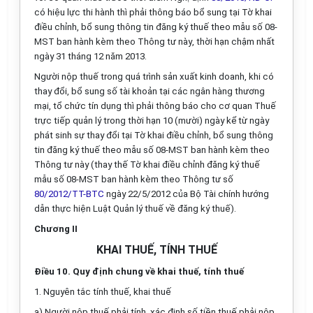
có hiệu lực thi hành thì phải thông báo bổ sung
tại
Tờ khai
điều chỉnh, bổ sung thông tin đăng ký thuế theo mẫu
số
08-
MST
ban hành kèm theo Thông tư này
, thời hạn chậm nhất
ngày 31 tháng 12 năm 2013.
Người nộp thuế trong quá trình sản xuất kinh doanh, khi có
thay đổi, bổ sung số tài khoản tại các ngân hàng thương
mại, tổ chức tín dụng thì phải thông báo cho cơ quan Thuế
trực tiếp quản lý trong thời hạn 10 (mười) ngày kể từ ngày
phát sinh sự thay đổi tại
Tờ khai điều chỉnh, bổ sung thông
tin đăng ký thuế theo mẫu số 08-MST
ban hành kèm theo
Thông tư này (thay thế Tờ khai điều chỉnh đăng ký thuế
mẫu số 08-MST ban hành kèm theo Thông tư số
80/2012/TT-BTC
ngày 22/5/2012 của Bộ Tài chính hướng
dẫn thực hiện Luật Quản lý thuế về đăng ký thuế)
.
Chương II
KHAI THUẾ, TÍNH THUẾ
Điều 10. Quy định chung về khai thuế, tính thuế
1. Nguyên tắc tính thuế, khai thuế
a) Người nộp thuế phải tính, xác định số tiền thuế phải nộp