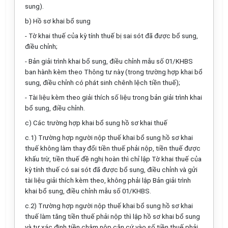
sung).
b) Hồ sơ khai bổ sung
- Tờ khai thuế của kỳ tính thuế bị sai sót đã được bổ sung,
điều chỉnh;
- Bản giải trình khai bổ sung, điều chỉnh mẫu số 01/KHBS
ban hành kèm theo Thông tư này (trong trường hợp khai bổ
sung, điều chỉnh có phát sinh chênh lệch tiền thuế);
- Tài liệu kèm theo giải thích số liệu trong bản giải trình khai
bổ sung, điều chỉnh.
c) Các trường hợp khai bổ sung hồ sơ khai thuế
c.1) Trường hợp người nộp thuế khai bổ sung hồ sơ khai
thuế không làm thay đổi tiền thuế phải nộp, tiền thuế được
khấu trừ, tiền thuế đề nghị hoàn thì chỉ lập Tờ khai thuế của
kỳ tính thuế có sai sót đã được bổ sung, điều chỉnh và gửi
tài liệu giải thích kèm theo, không phải lập Bản giải trình
khai bổ sung, điều chỉnh mẫu số 01/KHBS.
c.2) Trường hợp người nộp thuế khai bổ sung hồ sơ khai
thuế làm tăng tiền thuế phải nộp thì lập hồ sơ khai bổ sung
và tự xác định tiền chậm nộp căn cứ vào số tiền thuế phải