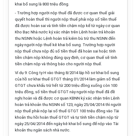
khai bổ sung là 800 triệu đồng.
- Trường hợp người nộp thuế đã được cơ quan thuế giải
quyết hoàn thuế thì người nộp thuế phải nộp số tiền thuế
đã được hoàn sai và tính tiền chậm nộp kể từ ngày cơ quan
Kho Bạc Nhà nước ký xác nhận trên Lệnh hoàn trả khoản
thu NSNN hoặc Lệnh hoàn trả kiêm bù trừ thu NSNN đến
ngày người nộp thuế kê khai bổ sung. Trường hợp người
nộp thuế chưa nộp đủ số tiền thuế đã hoàn sai hoặc tính
tiền chậm nộp không đúng quy định, cơ quan thuế sẽ tính
tiền chậm nộp và thông báo cho người nộp thuế.
Ví dụ 9: Công ty H vào tháng 8/2014 lập hồ sơ khai bổ sung
của hồ sơ khai thuế GTGT tháng 01/2014 làm giảm số thuế
GTGT chưa khấu trừ hết từ 200 triệu đồng xuống còn 100
triệu đồng, số tiền thuế GTGT này người nộp thuế đã đề
nghị hoàn và đã được cơ quan KBNN ký xác nhận trên Lệnh
hoàn trả khoản thu NSNN số 123, ngày 25/04/2014 thì người
nộp thuế phải nộp lại số thuế GTGT 100 triệu đồng vào Tài
khoản thu hồi hoàn thuế GTGT và tự tính tiền chậm nộp từ
ngày 25/04/2014 đến ngày kê khai bổ sung để nộp vào Tài
khoản thu ngân sách nhà nước.