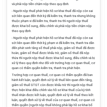
và phải nộp tiền chậm nộp theo quy định.
- Người nộp thuế phát hiện hồ sơ khai thuế đã nộp còn sai
sót liên quan đến thời kỳ đã kiểm tra, thanh tra nhưng không
thuộc phạm vi đã kiểm tra, thanh tra thì người nộp thuế
được khai bổ sung, điều chỉnh và phải nộp tiền chậm nộp
theo quy định.
- Người nộp thuế phát hiện hồ sơ khai thuế đã nộp còn sai
sót liên quan đến thời kỳ, phạm vi đã kiểm tra, thanh tra dẫn
đến phát sinh tăng số thuế phải nộp, giảm số thuế đã được
hoàn, giảm số thuế được khấu trừ, giảm số thuế đã nộp
thừa thì người nộp thuế được khai bổ sung, điều chỉnh và bị
xử lý theo quy định như đối với trường hợp cơ quan thuế, cơ
quan có thẩm quyền kiểm tra, thanh tra phát hiện.
Trường hợp cơ quan thuế, cơ quan có thẩm quyền đã ban
hành kết luận, quyết định xử lý về thuế liên quan đến tăng,
giảm số thuế GTGT còn được khấu trừ thì người nộp thuế
thực hiện khai điều chỉnh vào hồ sơ khai thuế của kỳ tính
thuế nhận được kết luận, quyết định xử lý về thuế theo kết
luận, quyết định xử lý về thuế của cơ quan thuế, cơ quan có
thẩm quyền (người nộp thuế không phải lập hồ sơ khai bổ