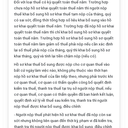
Đối với loại thuế có kỳ quyết toán thuế năm: Trường hợp
chưa nộp hồ sơ khai quyết toán thuế năm thì người nộp
thuế khai bổ sung hồ sơ khai thuế tạm nộp của tháng, quý
có sai sót, đồng thời tổng hợp số liệu khai bổ sung vào hồ
sơ khai quyết toán thuế năm. Trường hợp đã nộp hồ sơ khai
quyết toán thuế năm thì chỉ khai bổ sung hồ sơ khai quyết
toán thuế năm. Trường hợp hồ sơ khai bổ sung hồ sơ quyết
toán thuế năm làm giảm số thuế phải nộp nếu cần xác định
lại số thuế phải nộp của tháng, quý thì khai bổ sung hồ sơ
khai tháng, quý và tính lại tiền chậm nộp (nếu có).
Hồ sơ khai thuế bổ sung được nộp cho cơ quan thuế vào
bất cứ ngày làm việc nào, không phụ thuộc vào thời hạn
nộp hồ sơ khai thuế của lần tiếp theo, nhưng phải trước khi
cơ quan thuế, cơ quan có thẩm quyền công bố quyết định
kiểm tra thuế, thanh tra thuế tại trụ sở người nộp thuế; nếu
cơ quan thuế, cơ quan có thẩm quyền đã ban hành kết luận,
quyết định xử lý về thuế sau kiểm tra, thanh tra thì người
nộp thuế được khai bổ sung, điều chỉnh:
- Người nộp thuế phát hiện hồ sơ khai thuế đã nộp còn sai
sót nhưng không liên quan đến thời kỳ, phạm vi đã kiểm tra,
thanh tra thì người nộp thuế được khai bổ sung, điều chỉnh