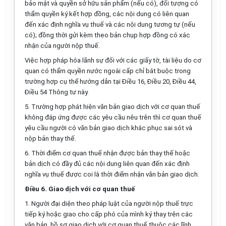
bảo mật và quyền sở hữu sản phẩm (nếu có), đối tượng có
thẩm quyền ký kết hợp đồng, các nội dung có liên quan
đến xác định nghĩa vụ thuế và các nội dung tương tự (nếu
có); đồng thời gửi kèm theo bản chụp hợp đồng có xác
nhận của người nộp thuế.
Việc hợp pháp hóa lãnh sự đối với các giấy tờ, tài liệu do cơ
quan có thẩm quyền nước ngoài cấp chỉ bắt buộc trong
trường hợp cụ thể hướng dẫn tại Điều 16, Điều 20, Điều 44,
Điều 54 Thông tư này.
5. Trường hợp phát hiện văn bản giao dịch với cơ quan thuế
không đáp ứng được các yêu cầu nêu trên thì cơ quan thuế
yêu cầu người có văn bản giao dịch khắc phục sai sót và
nộp bản thay thế.
6. Thời điểm cơ quan thuế nhận được bản thay thế hoặc
bản dịch có đầy đủ các nội dung liên quan đến xác định
nghĩa vụ thuế được coi là thời điểm nhận văn bản giao dịch.
Điều 6. Giao dịch với cơ quan thuế
1. Người đại diện theo pháp luật của người nộp thuế trực
tiếp ký hoặc giao cho cấp phó của mình ký thay trên các
văn bản, hồ sơ giao dịch với cơ quan thuế thuộc các lĩnh