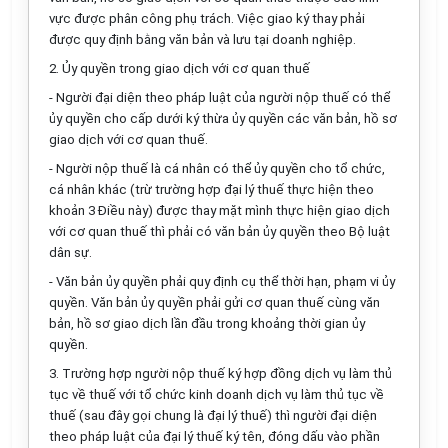
vực được phân công phụ trách. Việc giao ký thay phải
được quy định bằng văn bản và lưu tại doanh nghiệp.
2. Ủy quyền trong giao dịch với cơ quan thuế
- Người đại diện theo pháp luật của người nộp thuế có thể
ủy quyền cho cấp dưới ký thừa ủy quyền các văn bản, hồ sơ
giao dịch với cơ quan thuế.
- Người nộp thuế là cá nhân có thể ủy quyền cho tổ chức,
cá nhân khác (trừ trường hợp đại lý thuế thực hiện theo
khoản 3 Điều này) được thay mặt mình thực hiện giao dịch
với cơ quan thuế thì phải có văn bản ủy quyền theo Bộ luật
dân sự.
- Văn bản ủy quyền phải quy định cụ thể thời hạn, phạm vi ủy
quyền. Văn bản ủy quyền phải gửi cơ quan thuế cùng văn
bản, hồ sơ giao dịch lần đầu trong khoảng thời gian ủy
quyền.
3. Trường hợp người nộp thuế ký hợp đồng dịch vụ làm thủ
tục về thuế với tổ chức kinh doanh dịch vụ làm thủ tục về
thuế (sau đây gọi chung là đại lý thuế) thì người đại diện
theo pháp luật của đại lý thuế ký tên, đóng dấu vào phần