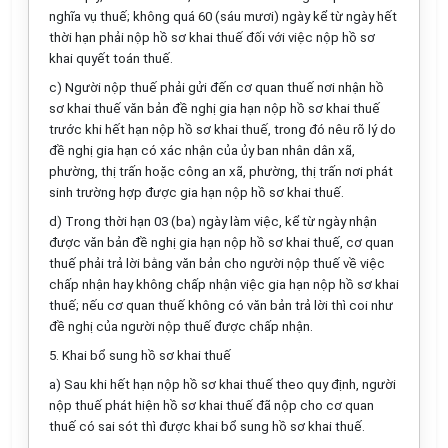
nghĩa vụ thuế; không quá 60 (sáu mươi) ngày kể từ ngày hết
thời hạn phải nộp hồ sơ khai thuế đối với việc nộp hồ sơ
khai quyết toán thuế.
c) Người nộp thuế phải gửi đến cơ quan thuế nơi nhận hồ
sơ khai thuế văn bản đề nghị gia hạn nộp hồ sơ khai thuế
trước khi hết hạn nộp hồ sơ khai thuế, trong đó nêu rõ lý do
đề nghị gia hạn có xác nhận của ủy ban nhân dân xã,
phường, thị trấn hoặc công an xã, phường, thị trấn nơi phát
sinh trường hợp được gia hạn nộp hồ sơ khai thuế.
d) Trong thời hạn 03 (ba)
ngày làm việc, kể từ ngày nhận
được văn bản đề nghị gia hạn nộp hồ sơ khai thuế, cơ quan
thuế phải trả lời bằng văn bản cho người nộp thuế về việc
chấp nhận hay không chấp nhận việc gia hạn nộp hồ sơ khai
thuế; nếu cơ quan thuế không có văn bản trả lời thì coi như
đề nghị của người nộp thuế được chấp nhận.
5. Khai bổ sung hồ sơ khai thuế
a) Sau khi hết hạn nộp hồ sơ khai thuế theo quy định, n
gười
nộp thuế
phát hiện hồ sơ khai thuế đã nộp cho cơ quan
thuế có sai sót thì được khai bổ sung hồ sơ khai thuế.