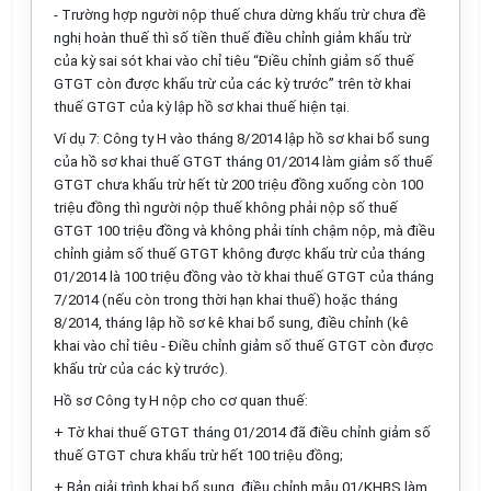
- Trường hợp người nộp thuế chưa dừng khấu trừ chưa đề
nghị hoàn thuế thì số tiền thuế điều chỉnh giảm khấu trừ
của kỳ sai sót khai vào chỉ tiêu “Điều chỉnh giảm số thuế
GTGT còn được khấu trừ của các kỳ trước” trên tờ khai
thuế GTGT của kỳ lập hồ sơ khai thuế hiện tại.
Ví dụ 7: Công ty H vào tháng 8/2014 lập hồ sơ khai bổ sung
của hồ sơ khai thuế GTGT tháng 01/2014 làm giảm số thuế
GTGT chưa khấu trừ hết từ 200 triệu đồng xuống còn 100
triệu đồng thì người nộp thuế không phải nộp số thuế
GTGT 100 triệu đồng và không phải tính chậm nộp, mà điều
chỉnh giảm số thuế GTGT không được khấu trừ của tháng
01/2014 là 100 triệu đồng vào tờ khai thuế GTGT của tháng
7/2014 (nếu còn trong thời hạn khai thuế) hoặc tháng
8/2014, tháng lập hồ sơ kê khai bổ sung, điều chỉnh (kê
khai vào chỉ tiêu - Điều chỉnh giảm số thuế GTGT còn được
khấu trừ của các kỳ trước).
Hồ sơ Công ty H nộp cho cơ quan thuế:
+ Tờ khai thuế GTGT tháng 01/2014 đã điều chỉnh giảm số
thuế GTGT chưa khấu trừ hết 100 triệu đồng;
+ Bản giải trình khai bổ sung, điều chỉnh mẫu 01/KHBS làm