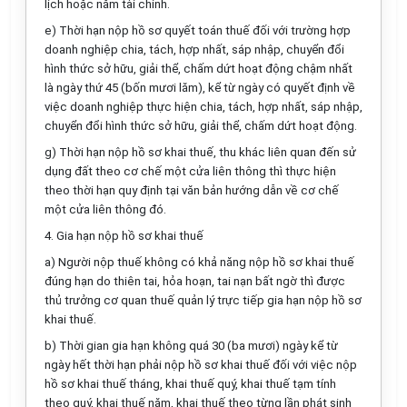
lịch hoặc năm tài chính.
e) Thời hạn nộp hồ sơ quyết toán thuế đối với trường hợp
doanh nghiệp chia, tách, hợp nhất, sáp nhập, chuyển đổi
hình thức sở hữu, giải thể, chấm dứt hoạt động
chậm nhất
là ngày thứ 45 (bốn mươi lăm), kể từ ngày
có quyết định về
việc doanh nghiệp thực hiện chia, tách, hợp nhất, sáp nhập,
chuyển đổi hình thức sở hữu, giải thể, chấm dứt hoạt động.
g) Thời hạn nộp hồ sơ khai thuế, thu khác liên quan đến sử
dụng đất theo cơ chế một cửa liên thông thì thực hiện
theo thời hạn quy định tại văn bản hướng dẫn về cơ chế
một cửa liên thông đó.
4. Gia hạn nộp hồ sơ khai thuế
a) Người nộp thuế không có khả năng nộp hồ sơ khai thuế
đúng hạn do thiên tai, hỏa hoạn, tai nạn bất ngờ thì được
thủ trưởng cơ quan thuế quản lý trực tiếp gia hạn nộp hồ sơ
khai thuế.
b) Thời gian gia hạn không quá 30 (ba mươi) ngày kể từ
ngày hết thời hạn phải nộp hồ sơ khai thuế đối với việc nộp
hồ sơ khai thuế tháng,
khai thuế quý, khai thuế tạm tính
theo quý, khai thuế năm, khai thuế theo từng lần phát sinh