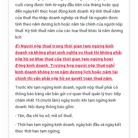
cuối cùng được tính từ ngày đầu tiên của tháng hoặc quý
đến ngày kết thúc hoạt động kinh doanh. Kỳ tính thuế năm
của thuế thu nhập doanh nghiệp và thuế tài nguyên được
tính theo năm dương lịch hoặc năm tài chính của người nộp
thuế. Kỳ tính thuế năm của các loại thuế khác là năm dương
lịch.
đ) Người nộp thuế trong thời gian tạm ngừng kinh
doanh và không phát sinh nghĩa vụ thuế thì không phải
nộp hồ sơ khai thuế của thời gian tạm ngừng hoạt
động kinh doanh. Trường hợp người nộp thuế nghỉ
kinh doanh không trọn năm dương lịch hoặc năm tài
chính thì vẫn phải nộp hồ sơ quyết toán thuế năm.
Trước khi tạm ngừng kinh doanh, người nộp thuế phải có
thông báo bằng văn bản gửi cơ quan thuế quản lý trực tiếp
chậm nhất 15 (mười lăm) ngày trước khi tạm ngừng kinh
doanh. Nội dung thông báo gồm:
- Tên, địa chỉ trụ sở, mã số thuế;
- Thời hạn tạm ngừng kinh doanh, ngày bắt đầu và ngày kết
thúc thời hạn tạm ngừng;