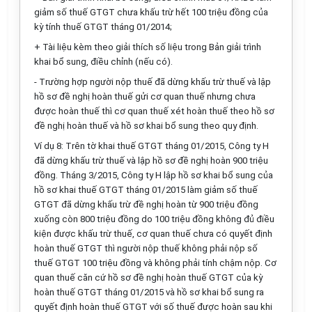
giảm số thuế GTGT chưa khấu trừ hết 100 triệu đồng của
kỳ tính thuế GTGT tháng 01/2014;
+ Tài liệu kèm theo giải thích số liệu trong Bản giải trình
khai bổ sung, điều chỉnh (nếu có).
- Trường hợp người nộp thuế đã dừng khấu trừ thuế và lập
hồ sơ đề nghị hoàn thuế gửi cơ quan thuế nhưng chưa
được hoàn thuế thì cơ quan thuế xét hoàn thuế theo hồ sơ
đề nghị hoàn thuế và hồ sơ khai bổ sung theo quy định.
Ví dụ 8: Trên tờ khai thuế GTGT tháng 01/2015, Công ty H
đã dừng khấu trừ thuế và lập hồ sơ đề nghị hoàn 900 triệu
đồng. Tháng 3/2015, Công ty H lập hồ sơ khai bổ sung của
hồ sơ khai thuế GTGT tháng 01/2015 làm giảm số thuế
GTGT đã dừng khấu trừ đề nghị hoàn từ 900 triệu đồng
xuống còn 800 triệu đồng do 100 triệu đồng không đủ điều
kiện được khấu trừ thuế, cơ quan thuế chưa có quyết định
hoàn thuế GTGT thì người nộp thuế không phải nộp số
thuế GTGT 100 triệu đồng và không phải tính chậm nộp. Cơ
quan thuế căn cứ hồ sơ đề nghị hoàn thuế GTGT của kỳ
hoàn thuế GTGT tháng 01/2015 và hồ sơ khai bổ sung ra
quyết định hoàn thuế GTGT với số thuế được hoàn sau khi