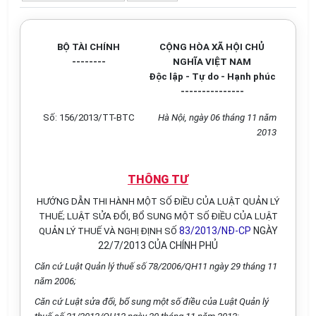
BỘ TÀI CHÍNH
CỘNG HÒA XÃ HỘI CHỦ
--------
NGHĨA VIỆT NAM
Độc lập - Tự do - Hạnh phúc
---------------
Số: 156/2013/TT-BTC
Hà Nội, ngày 06 tháng 11 năm
2013
THÔNG TƯ
HƯỚNG DẪN THI HÀNH MỘT SỐ ĐIỀU CỦA LUẬT QUẢN LÝ
THUẾ; LUẬT SỬA ĐỔI, BỔ SUNG MỘT SỐ ĐIỀU CỦA LUẬT
83/2013/NĐ-CP
NGÀY
QUẢN LÝ THUẾ VÀ NGHỊ ĐỊNH SỐ
22/7/2013 CỦA CHÍNH PHỦ
Căn cứ Luật Quản lý thuế số 78/2006/QH11 ngày 29 tháng 11
năm 2006;
Căn cứ Luật sửa đổi, bổ sung một số điều của Luật Quản lý