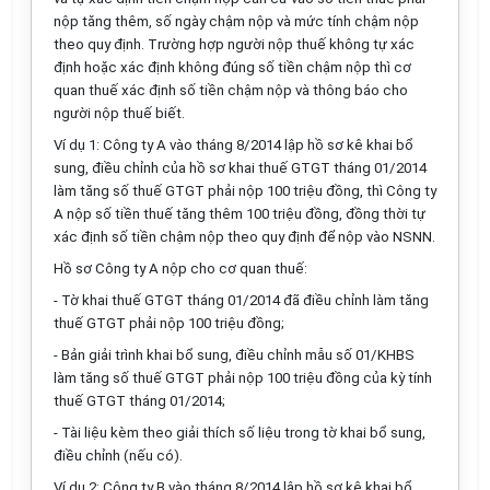
nộp tăng thêm, số ngày chậm nộp và mức tính chậm nộp
theo quy định. Trường hợp người nộp thuế không tự xác
định hoặc xác định không đúng số tiền chậm nộp thì cơ
quan thuế xác định số tiền chậm nộp và thông báo cho
người nộp thuế biết.
Ví dụ 1: Công ty A vào tháng 8/2014 lập hồ sơ kê khai bổ
sung, điều chỉnh của hồ sơ khai thuế GTGT tháng 01/2014
làm tăng số thuế GTGT phải nộp 100 triệu đồng, thì Công ty
A nộp số tiền thuế tăng thêm 100 triệu đồng, đồng thời tự
xác định số tiền chậm nộp theo quy định để nộp vào NSNN.
Hồ sơ Công ty A nộp cho cơ quan thuế:
- Tờ khai thuế GTGT tháng 01/2014
đã điều chỉnh làm tăng
thuế GTGT phải nộp 100 triệu đồng;
- Bản giải trình khai bổ sung, điều chỉnh mẫu số 01/KHBS
làm tăng số thuế GTGT phải nộp 100 triệu đồng của kỳ tính
thuế GTGT tháng 01/2014;
- Tài liệu kèm theo giải thích số liệu trong tờ khai bổ sung,
điều chỉnh (nếu có).
Ví dụ 2: Công ty B vào tháng 8/2014 lập hồ sơ kê khai bổ