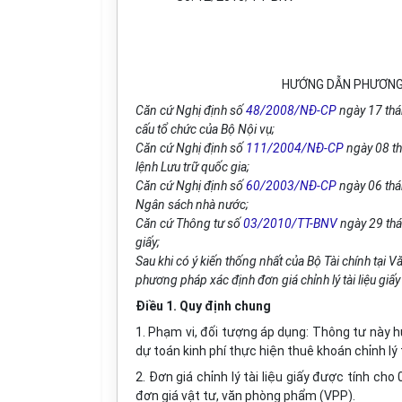
HƯỚNG DẪN PHƯƠNG P
Căn cứ Nghị định số
48/2008/NĐ-CP
ngày 17 thá
cấu tổ chức của Bộ Nội vụ;
Căn cứ Nghị định số
111/2004/NĐ-CP
ngày 08 th
lệnh Lưu trữ quốc gia;
Căn cứ Nghị định số
60/2003/NĐ-CP
ngày 06 thá
Ngân sách nhà nước;
Căn cứ Thông tư số
03/2010/TT-BNV
ngày 29 thán
giấy;
Sau khi có ý kiến thống nhất của Bộ Tài chính t
phương pháp xác định đơn giá chỉnh lý tài liệu giấy
Điều 1. Quy định chung
1. Phạm vi, đối tượng áp dụng: Thông tư này h
dự toán kinh phí thực hiện thuê khoán chỉnh lý
2. Đơn giá chỉnh lý tài liệu giấy được tính ch
đơn giá vật tư, văn phòng phẩm (VPP).