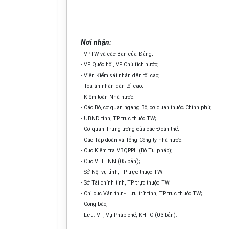
Nơi nhận:
- VPTW và các Ban của Đảng;
- VP Quốc hội, VP Chủ tịch nước;
- Viện Kiểm sát nhân dân tối cao;
- Tòa án nhân dân tối cao;
- Kiểm toán Nhà nước;
- Các Bộ, cơ quan ngang Bộ, cơ quan thuộc Chính phủ;
- UBND tỉnh, TP trực thuộc TW;
- Cơ quan Trung ương của các Đoàn thể;
- Các Tập đoàn và Tổng Công ty nhà nước;
- Cục Kiểm tra VBQPPL (Bộ Tư pháp);
- Cục VTLTNN (05 bản);
- Sở Nội vụ tỉnh, TP trực thuộc TW;
- Sở Tài chính tỉnh, TP trực thuộc TW;
- Chi cục Văn thư - Lưu trữ tỉnh, TP trực thuộc TW;
- Công báo;
- Lưu: VT, Vụ Pháp chế, KHTC (03 bản).