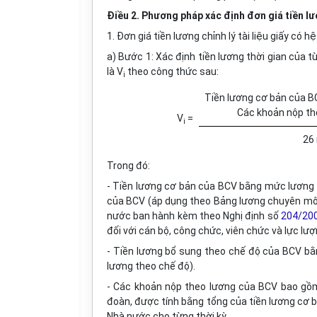
Điều 2. Phương pháp xác định đơn giá tiền l
1. Đơn giá tiền lương chỉnh lý tài liệu giấy có
a) Bước 1: Xác định tiền lương thời gian của từn
là V
theo công thức sau:
i
Tiền lương cơ bản của B
Các khoản nộp th
V
=
i
26 
Trong đó:
- Tiền lương cơ bản của BCV bằng mức lương t
của BCV (áp dụng theo Bảng lương chuyên môn 
nước ban hành kèm theo Nghị định số
204/20
đối với cán bộ, công chức, viên chức và lực lượ
- Tiền lương bổ sung theo chế độ của BCV bằ
lương theo chế độ).
- Các khoản nộp theo lương của BCV bao gồm 
đoàn, được tính bằng tổng của tiền lương cơ b
Nhà nước cho từng thời kỳ.