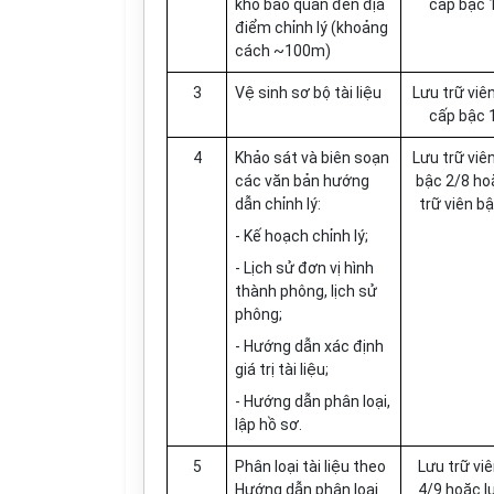
kho bảo quản đến địa
cấp bậc 
điểm chỉnh lý (khoảng
cách ~100m)
3
Vệ sinh sơ bộ tài liệu
Lưu trữ viê
cấp bậc 
4
Khảo sát và biên soạn
Lưu trữ viê
các văn bản hướng
bậc 2/8 ho
dẫn chỉnh lý:
trữ viên b
- Kế hoạch chỉnh lý;
- Lịch sử đơn vị hình
thành phông, lịch sử
phông;
- Hướng dẫn xác định
giá trị tài liệu;
- Hướng dẫn phân loại,
lập hồ sơ.
5
Phân loại tài liệu theo
Lưu trữ vi
Hướng dẫn phân loại
4/9 hoặc l