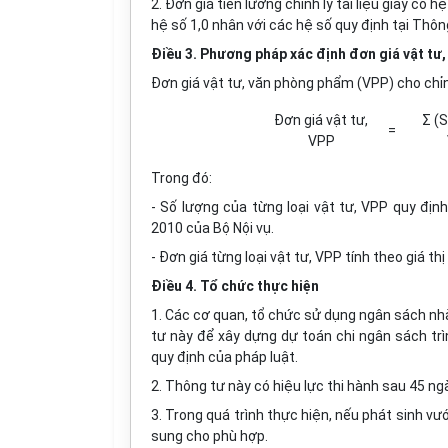
2. Đơn giá tiền lương chỉnh lý tài liệu giấy có h
hệ số 1,0 nhân với các hệ số quy định tại Thô
Điều 3. Phương pháp xác định đơn giá vật tư
Đơn giá vật tư, văn phòng phẩm (VPP) cho chỉnh
Đơn giá vật tư,
Σ (S
=
VPP
Trong đó:
- Số lượng của từng loại vật tư, VPP quy địn
2010 của Bộ Nội vụ.
- Đơn giá từng loại vật tư, VPP tính theo giá thị
Điều 4. Tổ chức thực hiện
1. Các cơ quan, tổ chức sử dụng ngân sách nhà
tư này để xây dựng dự toán chi ngân sách tr
quy định của pháp luật.
2. Thông tư này có hiệu lực thi hành sau 45 ngà
3. Trong quá trình thực hiện, nếu phát sinh vư
sung cho phù hợp.