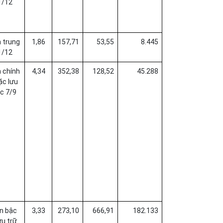
1/12
n trung
1,86
157,71
53,55
8.445
1/12
n chính
4,34
352,38
128,52
45.288
ặc lưu
ậc 7/9
ên bậc
3,33
273,10
666,91
182.133
ưu trữ