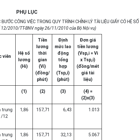
PHỤ LỤC
BƯỚC CÔNG VIỆC TRONG QUY TRÌNH CHỈNH LÝ TÀI LIỆU GIẤY CÓ HỆ SỐ 
ố 12/2010/TT-BNV ngày 26/11/2010 của Bộ Nội vụ)
Tiền
Định
Đơn giá
lương
mức lao
tiền lương
Hệ số
thời
động
(Vsp,i = Vi
 viên
lương
gian
tổng
x Tsp,i)
(Hi)
(Vi)
hợp
(đồng/mét
(đồng/
(Tsp,i)
giá tài
phút)
(phút)
liệu)
(1)
(2)
(3)
(4) =
(2)x(3)
n trung
1,86
157,71
6,43
1.013
1/12
n trung
1,86
157,71
32,13
5.067