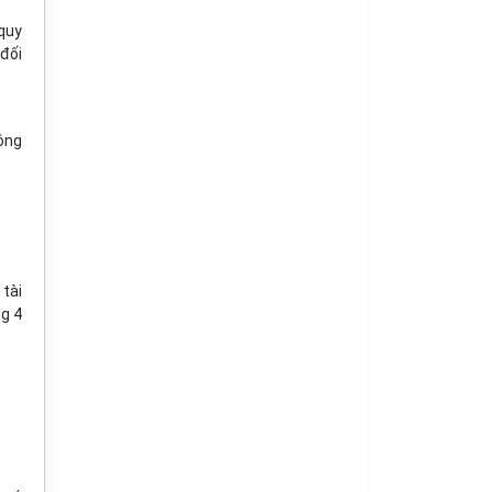
(quy
đối
ông
 tài
g 4