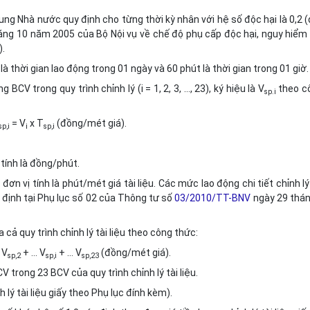
ung Nhà nước quy định cho từng thời kỳ nhân với hệ số độc hại là 0,2 
ng 10 năm 2005 của Bộ Nội vụ về chế độ phụ cấp độc hại, nguy hiểm 
).
là thời gian lao động trong 01 ngày và 60 phút là thời gian trong 01 giờ.
BCV trong quy trình chỉnh lý (i = 1, 2, 3, …, 23), ký hiệu là V
theo c
sp.i
= V
x T
(đồng/mét giá).
sp,i
i
sp,i
 tính là đồng/phút.
n vị tính là phút/mét giá tài liệu. Các mức lao động chi tiết chỉnh lý
uy định tại Phụ lục số 02 của Thông tư số
03/2010/TT-BNV
ngày 29 thán
a cả quy trình chỉnh lý tài liệu theo công thức:
 V
+ … V
+ … V
(đồng/mét giá).
sp,2
sp,i
sp,23
V trong 23 BCV của quy trình chỉnh lý tài liệu.
lý tài liệu giấy theo Phụ lục đính kèm).