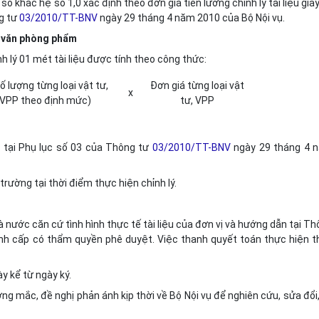
ệ số khác hệ số 1,0 xác định theo đơn giá tiền lương chỉnh lý tài liệu giấ
ng tư
03/2010/TT-BNV
ngày 29 tháng 4 năm 2010 của Bộ Nội vụ.
, văn phòng phẩm
 lý 01 mét tài liệu được tính theo công thức:
ố lượng từng loại vật tư,
Đơn giá từng loại vật
x
VPP theo định mức)
tư, VPP
h tại Phụ lục số 03 của Thông tư
03/2010/TT-BNV
ngày 29 tháng 4 
 trường tại thời điểm thực hiện chỉnh lý.
 nước căn cứ tình hình thực tế tài liệu của đơn vị và hướng dẫn tại T
ình cấp có thẩm quyền phê duyệt. Việc thanh quyết toán thực hiện t
y kể từ ngày ký.
ớng mắc, đề nghị phản ánh kịp thời về Bộ Nội vụ để nghiên cứu, sửa đổi