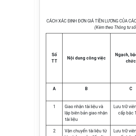
CÁCH XÁC ĐỊNH ĐƠN GIÁ TIỀN LƯƠNG CỦA CÁC 
(Kèm theo Thông tư s
Số
Ngạch, bậc
Nội dung công việc
TT
chức
A
B
C
1
Giao nhận tài liệu và
Lưu trữ viê
lập biên bản giao nhận
cấp bậc 
tài liệu
2
Vận chuyển tài liệu từ
Lưu trữ viê