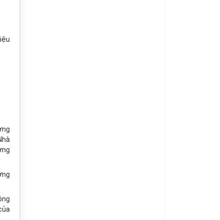
hiệu
ơng
Nhà
ơng
ởng
ông
 của