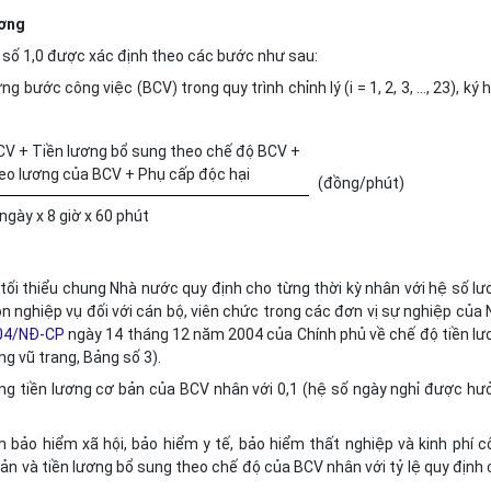
ương
 hệ số 1,0 được xác định theo các bước như sau:
g bước công việc (BCV) trong quy trình chỉnh lý (i = 1, 2, 3, …, 23), ký 
CV + Tiền lương bổ sung theo chế độ BCV +
eo lương của BCV + Phụ cấp độc hại
(đồng/phút)
ngày x 8 giờ x 60 phút
ối thiểu chung Nhà nước quy định cho từng thời kỳ nhân với hệ số lư
nghiệp vụ đối với cán bộ, viên chức trong các đơn vị sự nghiệp của 
04/NĐ-CP
ngày 14 tháng 12 năm 2004 của Chính phủ về chế độ tiền lư
ng vũ trang, Bảng số 3).
ng tiền lương cơ bản của BCV nhân với 0,1 (hệ số ngày nghỉ được hư
bảo hiểm xã hội, bảo hiểm y tế, bảo hiểm thất nghiệp và kinh phí c
ản và tiền lương bổ sung theo chế độ của BCV nhân với tỷ lệ quy định