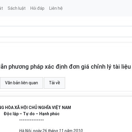
ật
Sách luật
Hỏi đáp
Liên hệ
 phương pháp xác định đơn giá chỉnh lý tài liệu
Văn bản liên quan
Tải về
G HÒA XÃ HỘI CHỦ NGHĨA VIỆT NAM
Độc lập – Tự do – Hạnh phúc
--------------
Hà Nội, ngày 26 tháng 11 năm 2010