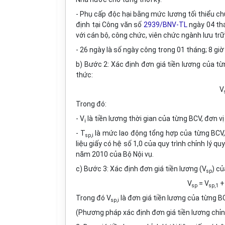
- Phụ cấp độc hại bằng mức lương tối thiểu ch
định tại Công văn số
2939/BNV-TL
ngày 04 thá
với cán bộ, công chức, viên chức ngành lưu trữ
- 26 ngày là số ngày công trong 01 tháng; 8 giờ 
b) Bước 2: Xác định đơn giá tiền lương của từng 
thức:
V
Trong đó:
- V
là tiền lương thời gian của từng BCV, đơn vị
i­
- T
là mức lao động tổng hợp của từng BCV, đơ
sp,i
liệu giấy có hệ số 1,0 của quy trình chỉnh lý q
năm 2010 của Bộ Nội vụ.
c) Bước 3: Xác định đơn giá tiền lương (V
) củ
sp
V
= V
+
sp
sp,1
Trong đó V
là đơn giá tiền lương của từng BC
sp,i
(Phương pháp xác định đơn giá tiền lương chỉnh 