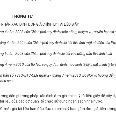
THÔNG TƯ
HÁP XÁC ĐỊNH ĐƠN GIÁ CHỈNH LÝ TÀI LIỆU GIẤY
ng 4 năm 2008 của Chính phủ quy định chức năng, nhiệm vụ, quyền hạn và 
áng 4 năm 2004 của Chính phủ quy định chi tiết thi hành một số điều của Ph
ng 6 năm 2003 của Chính phủ quy định chi tiết và hướng dẫn thi hành Luật
g 4 năm 2010 của Bộ Nội vụ quy định định mức kinh tế kỹ thuật chỉnh lý tài l
ại Văn bản số 9810/BTC-QLG ngày 27 tháng 7 năm 2010, Bộ Nội vụ hướng dẫn
 như sau:
ướng dẫn phương pháp xác định đơn giá chỉnh lý tài liệu giấy để xây 
 tài liệu của các cơ quan, tổ chức sử dụng ngân sách nhà nước.
o 01 mét giá tài liệu ban đầu đưa ra chỉnh lý bao gồm đơn giá tiền lươn