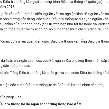
c Điều tra thống kê ngoài chương trình Điều tra thống kê quốc gia) the
 năm 2015;
ừ nguồn vốn đầu tư phát triển, nguồn vốn sự nghiệp kinh tế, nguồn vốn s
n bản hướng dẫn riêng; các cuộc Điều tra thống kê sử dụng nguồn vốn
ều chỉnh của Thông tư này (trừ trường hợp nhà tài trợ hoặc đại diện c
ưa có thỏa thuận về mức chi thì áp dụng theo mức chi quy định tại Th
 quan, đơn vị liên quan đến cuộc Điều tra thống kê, Tổng Điều tra thốn
g dự toán chi ngân sách của các Bộ, ngành, địa phương theo phân cấp 
g dẫn Luật như sau:
c hiện T
ổ
ng Điều tra thống kê quốc gia và các cuộc Điều tra thống kê 
c hiện các cuộc Điều tra thống kê do Chủ tịch Ủy ban
n
hân dân tỉnh,
của pháp luật.
Điều tra thống kê do ngân sách trung ương bảo đảm