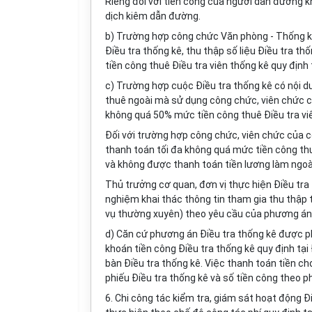
Riêng đối với tiền công của người dẫn đường 
dịch kiêm dẫn đường.
b) Trường hợp công chức Văn phòng - Thống kê
Điều tra thống kê, thu thập số liệu Điều tra t
tiền công thuê Điều tra viên thống kê quy định
c) Trường hợp cuộc Điều tra thống kê có nội d
thuê ngoài mà sử dụng công chức, viên chức củ
không quá 50% mức tiền công thuê Điều tra viê
Đối với trường hợp công chức, viên chức của cơ
thanh toán tối đa không quá mức tiền công thu
và không được thanh toán tiền lương làm ngoài
Thủ trưởng cơ quan, đ
ơ
n vị thực hiện Điều tr
nghiệm khai thác thông tin tham gia thu thập t
vụ thường xuyên
)
theo yêu cầu của phương án 
d) Căn cứ phương án Điều tra thống kê được p
khoán tiền công Điều tra thống kê quy định tại
bàn Điều tra thống kê. Việc thanh toán tiền ch
phiếu Điều tra thống kê và số tiền công theo ph
6. Chi công tác kiểm tra, giám sát hoạt động Đi