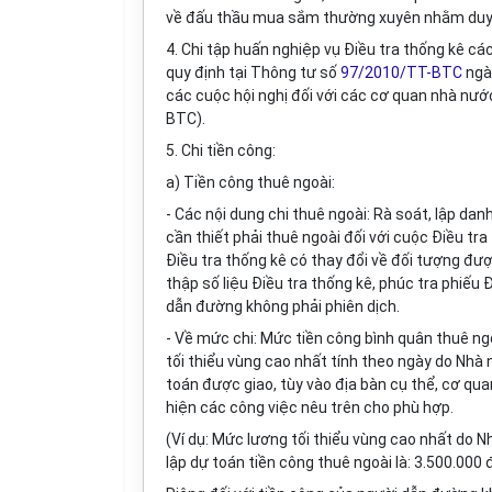
về đấu thầu mua sắm thường xuyên nhằm duy t
4. Chi tập huấn nghiệp vụ Điều tra thống kê cá
quy định tại Thông tư số
97/2010/TT-BTC
ngày
các cuộc hội nghị đối với các cơ quan nhà nướ
BTC).
5. Chi tiền công:
a) Tiền công thuê ngoài:
- Các nội dung chi thuê ngoài: Rà soát, lập da
cần thiết phải thuê ngoài đối với cuộc Điều tr
Điều tra thống kê có thay đổi về đối tượng đượ
thập số liệu Điều tra thống kê, phúc tra phiếu
dẫn đường không phải phiên dịch.
-
V
ề mức chi: Mức tiền công bình quân thuê ng
tối thiểu vùng cao nhất tính theo ngày do Nhà 
toán được giao, tùy vào địa bàn cụ thể, cơ qua
hiện các công việc nêu trên cho phù hợp.
(Ví dụ: Mức lương tối thiểu vùng cao nhất do 
lập dự toán tiền công thuê ngoài là: 3.500.000 