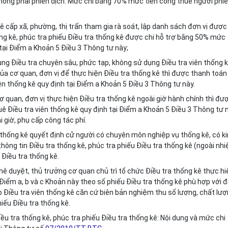
không phải phiên dịch: Mức chi bằng 70% mức tiền công thuê người phi
 cấp xã, phường, thị
tr
ấn tham gia rà soát, lập danh sách đơn vị được
hống kê, phúc tra phiếu Điều tra thống kê được chi hỗ trợ bằng 50% mức
 tại Điểm a Khoản 5 Điều 3 Thông tư này;
ung Điều tra chuyên sâu, phức tạp, không sử dụng Điều tra viên thống 
a cơ quan, đơn vị để thực hiện Điều tra thống kê thì được thanh toán
n thống kê quy định tại Điểm a Khoản 5 Điều 3 Thông tư này.
 quan, đơn vị thực hiện Điều tra thống kê ngoài giờ hành chính thì đư
ê Điều tra viên thống kê quy định tại Điểm a Khoản 5 Điều 3 Thông tư 
 giờ, phụ cấp công tác phí.
a thống kê quyết định cử người có chuyên môn nghiệp vụ thống kê, có k
hông tin Điều tra thống kê, phúc tra phiếu Điều tra thống kê (ngoài nh
Điều tra thống kê.
hê duyệt, thủ trưởng cơ quan chủ tr
ì
tổ chức Điều tra thống kê thực hi
 Điểm a, b và c Khoản này theo số phiếu Điều tra thống kê phù hợp với đ
o Điều tra viên thống kê căn cứ biên bản nghiệm thu số lượng, chất lư
iếu Điều tra thống kê.
ều tra thống kê, phúc tra phi
ế
u Điều tra thống kê: Nội dung và mức chi