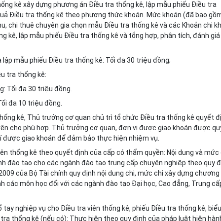
 thống kê xây dựng phương án Điều tra thống kê, lập mẫu phiếu Điều tra
 quả Điều tra thống kê theo phương thức khoán. Mức khoán (đã bao g
ồ
thu, chi thuê chuyên gia chọn mẫu Điều tra thống kê và các Khoản chi k
ng kê, lập mẫu phi
ế
u Điều tra thống kê và tổng hợp, phân tích, đánh giá
 lập mẫu phiếu Điều tra thống kê: Tối đa 30 triệu đồng;
ều tra thống kê:
g: Tối đa 30 triệu đồng.
Tối đa 10 triệu đồng.
thống kê, Thủ trưởng cơ quan chủ trì tổ chức Điều tra thống kê quyết đ
rên cho phù hợp. Thủ trưởng cơ quan, đơn vị được giao khoán được qu
hí được giao khoán đ
ể
đảm bảo thực hiện nhiệm vụ.
 viên thống kê theo quyết định của cấp có thẩm quyền: Nội dung và mức 
rình đào tạo cho các ngành đào tạo trung cấp chuyên nghiệp theo quy đ
009 của Bộ Tài chính quy định nội dung chi, mức chi xây dựng chương
ình các môn học đối với các ngành đào tạo Đại học, Cao đ
ẳ
ng, Trung cấ
sổ tay nghiệp vụ cho Điều tra viên thống kê, phiếu Điều tra thống kê, bi
ể
tra thống kê (nếu có): Thực hiện theo quy định của pháp luật hiện hàn