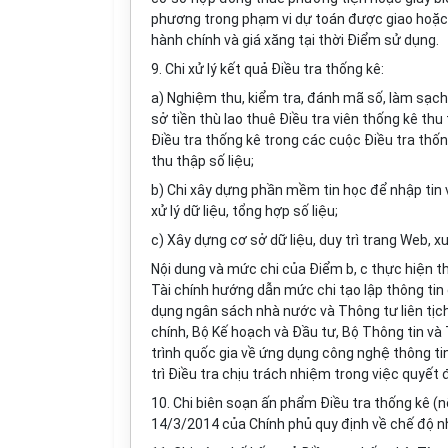
phương trong phạm vi dự toán được giao hoặc t
hành chính và giá xăng tại thời Điểm sử dụng.
9. Chi xử lý kết quả Điều tra thống kê:
a) Nghiệm thu, kiểm tra, đánh mã số, làm sạch
sở tiền thù lao thuê Điều tra viên thống kê thu
Điều tra thống kê trong các cuộc Điều tra thốn
thu thập số liệu;
b) Chi xây dựng phần mềm tin học để nhập tin và
xử lý dữ liệu, tổng hợp số liệu;
c) Xây dựng cơ sở dữ liệu, duy trì trang Web, 
Nội dung và mức chi của Điểm b, c thực hiện t
Tài chính hướng
d
ẫn mức chi tạo lập thông tin
dụng ngân sách nhà nước và Thông tư liên 
ch
í
nh, Bộ Kế hoạch và Đầu tư, Bộ Thông tin và
trình quốc gia về ứng dụng công nghệ thông t
trì Điều tra chịu trách nhiệm trong việc quyết
10. Chi biên soạn ấn phẩm Điều tra thống kê (n
14/3/2014 của Chính phủ quy định về chế độ nhu