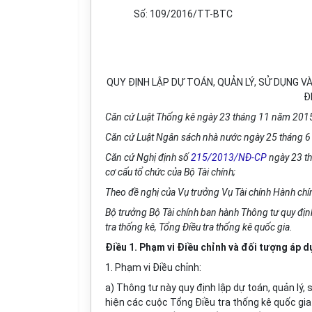
Số: 109/2016/TT-BTC
QUY ĐỊNH LẬP DỰ TOÁN, QUẢN LÝ, SỬ DỤNG V
Đ
Căn cứ Luật Thống kê ngày 23 tháng 11 năm 201
Căn cứ Luật Ngân sách nhà nước ngày 25 tháng 
Căn cứ Nghị định số
215/2013/NĐ-CP
ngày 23 th
cơ cấu tổ chức của Bộ Tài chính;
Theo đề nghị của Vụ trưởng Vụ Tài chính Hành ch
í
Bộ trưởng Bộ Tài chính
b
an hành Thông tư quy địn
tra thống kê, Tổng Điều tra th
ố
ng kê quốc gia.
Điều 1. Phạm vi Điều chỉnh và đối tượng áp 
1. Phạm vi Điều chỉnh:
a) Thông tư này quy định lập dự toán, quản lý
hiện các cuộc Tổng Điều tra thống kê quốc gia