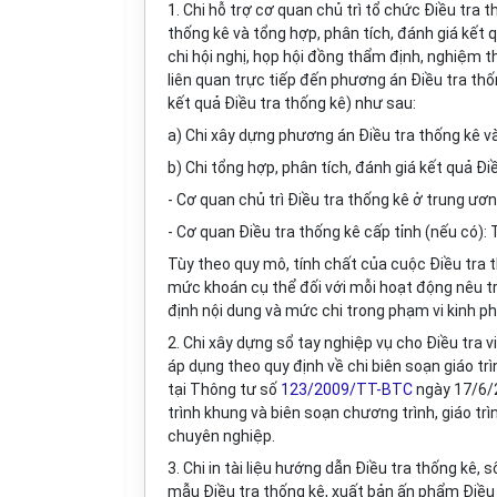
1. Chi hỗ trợ cơ quan chủ trì tổ chức Điều tra
thống kê và tổng h
ợ
p, phân tích, đánh giá kết
chi hội nghị, họp hội đồng thẩm định, nghiệm 
liên quan trực tiếp đến phương án Điều tra thố
kết quả Điều tra thống kê) như sau:
a) Chi xây dựng phương án Điều tra thống kê và
b) Chi tổng hợp, phân tích, đánh giá kết quả Đi
- Cơ quan chủ trì Điều tra thống kê ở trung ươn
- Cơ quan Điều tra thống kê cấp tỉnh (nếu có): 
Tùy theo quy mô, tính chất của cuộc Điều tra 
mức khoán cụ thể đối với mỗi hoạt động nêu t
định nội dung và mức chi trong phạm vi kinh p
2. Chi xây dựng sổ tay nghiệp vụ cho Điều tra
áp dụng theo quy định về chi biên soạn giáo t
tại Thông tư số
123/2009/TT-BTC
ngày 17/6/2
trình khung và biên soạn chương trình, giáo tr
chuyên nghiệp.
3. Chi in tài liệu hướng dẫn Điều tra thống kê, 
mẫu Điều tra thống kê, xuất bản ấn phẩm Điều 