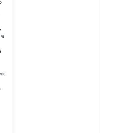
o
ự
ó
ông
g
của
do