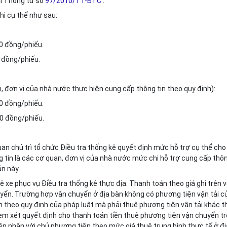
ại Thông tư số
97/2010/TT-BTC
.
hi cụ thể như sau:
00 đồng/phiếu.
0 đồng/phiếu.
, đơn vị của nhà nước thực hiện cung cấp thông tin theo quy định):
00 đồng/phiếu.
000 đồng/phiếu.
an chủ trì tổ chức Điều tra th
ố
ng kê quyết định mức hỗ trợ cụ thể cho
tin là các cơ quan, đ
ơn
vị của nhà nước mức chi hỗ trợ cung cấp thô
n này.
uê xe phục vụ Điều tra th
ố
ng kê thực địa: Thanh toán theo giá ghi trên v
uy
ể
n. Trường hợp vận chuyển ở địa bàn không có phương tiện vận tải c
h theo quy định của pháp luật mà phải thuê phương tiện vận tải khác th
xem xét quyết định cho thanh toán tiền thuê phương tiện vận chuy
ể
n t
ên nhận với chủ phương tiện theo mức giá thuê trung bình thực tế ở đị