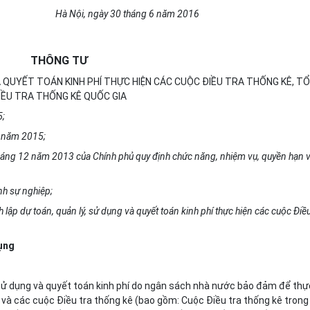
Hà Nội, ngày 30 tháng 6 năm 2016
THÔNG TƯ
À QUYẾT TOÁN KINH PHÍ THỰC HIỆN CÁC CUỘC ĐIỀU TRA THỐNG KÊ, T
IỀU TRA THỐNG KÊ QUỐC GIA
5;
6 năm 2015;
áng 12 năm 2013 của Chính phủ quy định chức năng, nhiệm vụ, quy
ề
n hạn 
nh sự nghiệp;
h lập dự toán,
q
uản lý, sử dụng và quyết toán kinh phí thực hiện các cuộc Điề
dụng
, sử dụng và quyết toán kinh phí do ngân sách nhà nước bảo đảm để thự
 và các cuộc Điều tra thống kê (bao gồm: Cuộc Điều tra thống kê trong