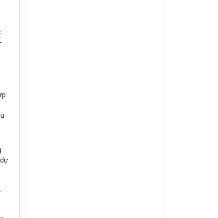
c
-
ợ
p
hu
g
 dự
ể