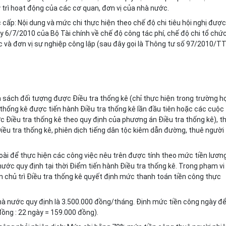
rì hoạt động của các cơ quan, đơn vị của nhà nước.
c cấp: Nội dung và mức chi thực hiện theo chế độ chi tiêu hội nghị được
 6/7/2010 của Bộ Tài chính về chế độ công tác phí, chế độ chi tổ chứ
c và đơn vị sự nghiệp công lập (sau đây gọi là Thông tư số 97/2010/TT
nh sách đối tượng được Điều tra thống kê (chỉ thực hiện trong trường h
a thống kê được tiến hành Điều tra thống kê lần đầu tiên hoặc các cuộc
c Điều tra thống kê theo quy định của phương án Điều tra thống kê), t
 Điều tra thống kê, phiên dịch tiếng dân tộc kiêm dẫn đường, thuê người
oài để thực hiện các công việc nêu trên được tính theo mức tiền lươn
nước quy định tại thời Điểm tiến hành Điều tra thống kê. Trong phạm vi
n chủ trì Điều tra thống kê quyết định mức thanh toán tiền công thực
Nhà nước quy định là 3.500.000 đồng/tháng. Định mức tiền công ngày đ
đồng : 22 ngày = 159.000 đồng).