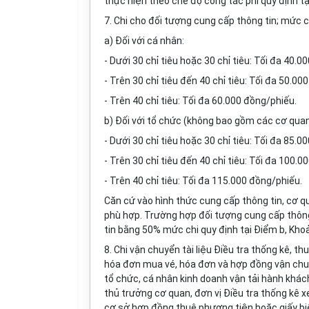
thực hiện theo chế độ công tác phí quy định t
7. Chi cho đối tượng cung cấp thông tin; mức c
a) Đối với cá nhân:
- Dưới 30 chỉ tiêu hoặc 30 chỉ tiêu: Tối đa 40.0
- Trên 30 chỉ tiêu đến 40 chỉ tiêu: Tối đa 50.00
- Trên 40 chỉ tiêu: Tối đa 60.000 đồng/phiếu.
b) Đối với tổ chức (không bao gồm các cơ quan
- Dưới 30 chỉ tiêu hoặc 30 chỉ tiêu: Tối đa 85.0
- Trên 30 chỉ tiêu đến 40 chỉ tiêu: Tối đa 100.
- Trên 40 chỉ tiêu: Tối đa 115.000 đồng/phiếu.
Căn cứ vào hình thức cung cấp thông tin, cơ qu
phù hợp. Trường hợp đối tượng cung cấp thông 
tin b
ằ
ng 50% mức chi quy định tại Điểm b, Khoả
8. Chi vận chuyển tài liệu Điều tra thống kê, th
hóa đơn mua vé, hóa đơn và hợp đ
ồ
ng vận ch
tổ chức, cá nhân kinh doanh vận tải hành khác
thủ trưởng cơ quan, đơn vị Điều tra thống kê 
cơ sở hợp đ
ồ
ng thuê phương tiện hoặc giấy bi