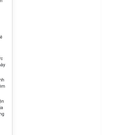
ên
kê
ợc
này
inh
iệm
ện
ịa
ợng