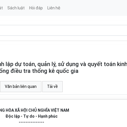
ật
Sách luật
Hỏi đáp
Liên hệ
lập dự toán, quản lý, sử dụng và quyết toán kinh
Tổng điều tra thống kê quốc gia
Văn bản liên quan
Tải về
NG HÒA XÃ HỘI CHỦ NGHĨA VIỆT NAM
Độc lập - Tự do - Hạnh phúc
---------------