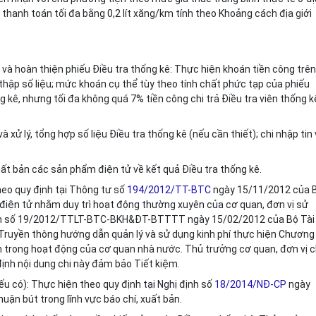
hanh toán tối đa bằng 0,2 lít xăng/km tính theo Khoảng cách địa giới
 và hoàn thiện phiếu Điều tra thống kê: Thực hiện khoán tiền công trê
 thập số liệu; mức khoán cụ th
ể
tùy theo tính chất phức tạp của phiếu
g kê, nhưng tối đa không quá 7% tiền công chi trả Điều tra viên thống k
 xử lý, tổng hợp số liệu Điều tra thống kê (nếu cần thiết); chi nhập tin
xuất bản các sản phẩm điện tử về kết quả Điều tra thống kê.
heo quy định tại Thông tư số
194/2012/TT-BTC
ngày 15/11/2012 của 
 điện tử nhằm duy trì hoạt động thường xuyên của cơ quan, đơn vị sử
tịch số 19/2012/TTLT-BTC-BKH&ĐT-BTTTT ngày 15/02/2012 của Bộ Tài
 Truyền thông hướng dẫn quản lý và sử dụng kinh phí thực hiện Chương
in trong hoạt động của cơ quan nhà nước. Thủ trưởng cơ quan, đơn vị 
 định nội dung chi này đảm bảo Tiết kiệm.
ếu có): Thực hiện theo quy định tại Nghị định số
18/2014/NĐ-CP
ngày
ận bút trong lĩnh vực báo chí, xuất bản.