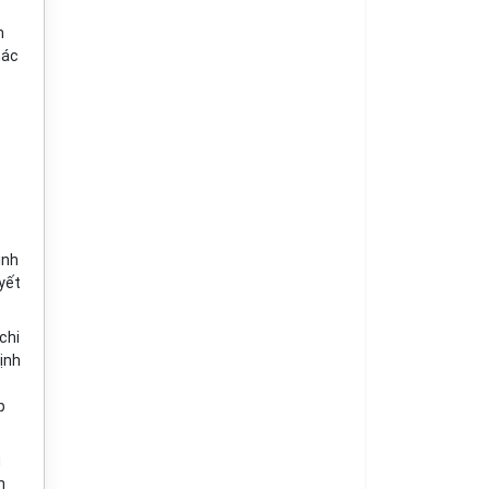
m
hác
ịnh
yết
chi
ịnh
p
u
h