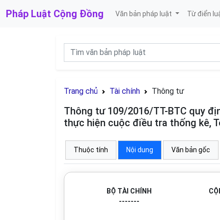
Pháp Luật
Cộng Đồng
Văn bản pháp luật
Từ điển lu
Trang chủ
Tài chính
Thông tư
Thông tư 109/2016/TT-BTC quy định 
thực hiện cuộc điều tra thống kê, 
Thuộc tính
Nội dung
Văn bản gốc
B
Ộ
T
À
I CHÍNH
CỘ
-------