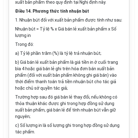
xuất bản phẩm theo quy định tại Nghị định này.
Điều 14. Phương thức tính nhuận bút
1.
Nhuận bút đối với xuất bản phẩm được tính như sau:
Nhuận bút = Tỷ lệ %
x
Giá bán lẻ xuất bản phẩm
x S
ố
l
ượng in
Trong đó:
a)
Tỷ lệ phần trăm (%) là tỷ lệ trả nhuận bút;
b)
Giá bán lẻ xuất bản phẩm là giá tiền in ở cuối trang
bìa 4 hoặc giá bán lẻ ghi trên
hóa
đơn bán xuất bản
phẩm (đố
i
với xuất bản phẩm không ghi giá bán) vào
thời điểm thanh toán trả tiền nhuận bút cho tác giả
hoặc chủ sở quyền tác giả;
Trường hợp sau đó giá bán lẻ thay đổi, nếu không có
thỏa thuận khác được ghi trong hợp đồng sử dụng
xuất bản phẩm, giá bán
l
ẻ để tính nhuận bút vẫn giữ
nguyên;
c)
Số
lượng
in là số lượng ghi trong hợp đồng sử dụng
tác phẩm.