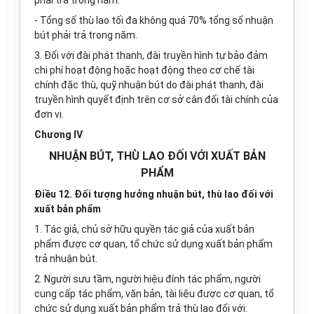
phải trả trong năm.
-
Tổng số thù lao tối đa không quá 70% tổng số nhuận
bút phải t
rả
trong năm.
3.
Đ
ố
i với đài phát thanh, đài truyền hình tự bảo đảm
chi phí hoạt động hoặc hoạt động theo cơ chế tài
chính đặc thù, quỹ nhuận bút do đài phát thanh, đài
truyền hình quyết định trên cơ sở cân đối tài chính của
đơn vị.
Chương IV
NHUẬN BÚT, THÙ LAO ĐỐI VỚI XUẤT BẢN
PHẨM
Điều 12. Đối tượng hưởng nhuận bút, thù lao đối với
xuất bản phẩm
1.
Tác giả, chủ s
ở
hữu quyền tác giả của xuất bản
phẩm được cơ quan,
tổ chức
sử dụng xuất bản phẩm
trả nhuận bút.
2.
Người sưu tầm, người hiệu đính tác phẩm, người
cung cấp tác phẩm, văn bản, tài liệu được cơ quan, tổ
chức sử dụng xuất bản phẩm trả thù lao đối với: