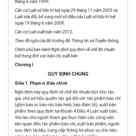
tháng 6 năm 1999;
Căn cứ Luật sở hữu trí tuệ ngày 29 tháng 11 năm 2005 và
Luật sửa đổi,
bổ sung
một số điều của Luật sở hữu trí tuệ
ngày 19 tháng 6 năm 2009;
Căn c
ứ
Luật xuất bản năm 20
1
2;
Theo đề nghị của Bộ trưởng Bộ Thông tin và Truyền thông,
Chính phủ
ban hành Nghị định quy định về chế độ nhuận
bút trong lĩnh
v
ực báo ch
í
, xuất bản.
Chương I
QUY ĐỊNH CHUNG
Điều 1. Phạm vi điều chỉnh
Nghị định này quy định về chế độ nhuận bút cho tác
giả, chủ sở hữu quyền tác giả đối với. tác phẩm báo chí
(gồm báo in,
b
áo nói, báo hình, báo điện tử), xuất bản
phẩm theo quy định tại Khoản 4 Điều 4 Luật xuất bản;
thù lao cho người tham gia thực hiện các công việc
liên quan đến tác phẩm báo chí, xuất bản phẩm
,
người
sưu tầm tài liệu, cung cấp thông tin phục vụ cho việc