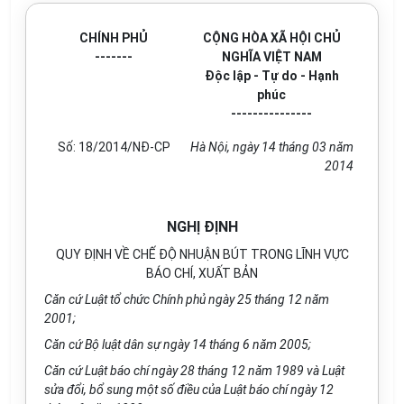
CHÍNH PHỦ
CỘNG HÒA XÃ HỘI CHỦ
-------
NGHĨA VIỆT NAM
Độc lập - Tự do - Hạnh
phúc
---------------
Số:
18/2014/NĐ-CP
Hà Nội
, ngày
14
tháng
03
năm
2014
NGHỊ ĐỊNH
QUY ĐỊNH VỀ CHẾ ĐỘ NHUẬN BÚT TRONG LĨNH VỰC
BÁO CHÍ, XUẤT BẢN
Căn cứ Luật tổ chức Chính phủ ngày 25 th
á
ng
1
2 năm
200
1
;
Căn cứ Bộ
luật
dân sự ngày 14 tháng 6 năm 2005;
Căn cứ Luật
báo chí
ngày 28 tháng 12 năm
1
989 và Luật
sửa đổi, bổ sung
một số đ
i
ều của Luật b
á
o ch
í
ngày 12