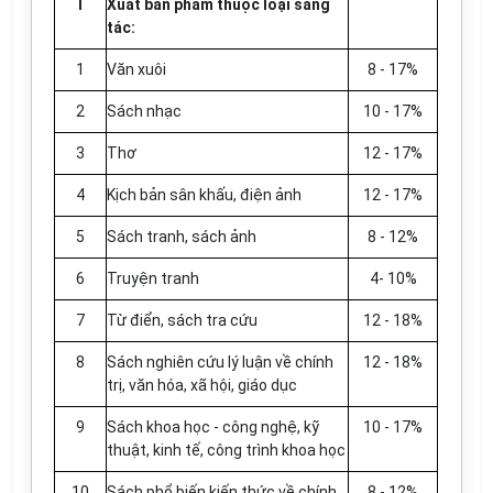
I
Xuất bản phẩm thuộc loại sáng
tác:
1
V
ă
n xuôi
8 - 17%
2
Sách nhạc
10 - 17%
3
Thơ
12 - 17%
4
Kịch bản sân khấu, điện ảnh
12 - 17%
5
Sách tranh, sách ảnh
8 - 12%
6
Truyện tranh
4- 10%
7
Từ điển, sách tra cứu
12 - 18%
8
Sách nghiên cứu lý luận về chính
12 - 18%
trị, văn
hóa
, xã hội, giáo dục
9
Sách khoa học - công nghệ, kỹ
10 - 17%
thuật, kinh tế, công trình khoa học
10
Sách phổ biến kiến thức về chính
8 - 12%