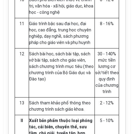
trị, văn
hóa
- xã hội, giáo dục, khoa
học - công nghệ
11
Giáo trình bậc sau đại học, đại
8 - 16%
học, cao đẳng, trung học chuyên
nghiệp, dạy nghề, sách phương
pháp cho giáo viên và phụ huynh
12
Sách bài học, sách bài tập, sách
30
-
140%
vở bài tập, sách cho giáo viên,
mức tiền
sách chương trình mục tiêu (theo
lương cơ
chương trình của Bộ Giáo dục và
sở/tiết theo
Đào tạo)
quy định
của chương
trình
13
Sách tham khảo phổ thông theo
2 - 12%
chương trình sách giáo khoa.
II
Xuất bản phẩm thuộc loại phóng
5 - 10%
tác, cả
i
biên, chuyển thể, sưu
tầm, chú giải, tuyển tập, h
ợ
p