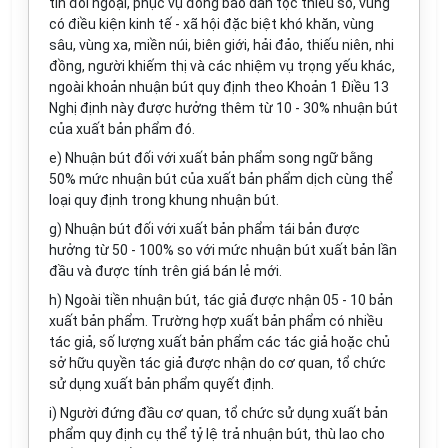
tin đối ngoại, phục vụ đồng bào dân tộc thiểu số, vùng
có điều kiện kinh tế - xã hội đặc biệt khó khăn, vùng
sâu, vùng xa, miền núi, biên giới, hải đảo, thiếu niên, nhi
đồng, người khiếm thị và các nhiệm vụ trọng yếu khác,
ngoài khoản nhuận bút quy định theo Khoản 1 Điều 13
Nghị định này được hưởng thêm từ 10 - 30% nhuận bút
của xuất bản phẩm đó.
e)
Nhuận bút đối với xuất bản phẩm song ngữ bằng
50% mức nhuận bút của xuất bản phẩm dịch cùng thể
loại quy định trong khung nhuận bút.
g)
Nhuận bút đối với xuất bản phẩm tái bản được
h
ưở
ng từ 50 - 100% so với mức nhuận bút xuất bản lần
đầu và được tính trên giá bán lẻ mới.
h)
Ngoài tiền nhuận bút, tác giả được nhận 05 - 10 bản
xuất bản phẩm. Trường hợp xuất bản phẩm có nhiều
tác giả, số lượng xuất bản phẩm các tác giả hoặc chủ
sở hữu quyền tác giả được nhận do cơ quan, tổ chức
sử dụng xuất bản phẩm quyết định.
i)
Người đứng đầu cơ quan, tổ chức sử dụng xuất bản
phẩm quy định cụ thể tỷ lệ trả nhuận bút, thù lao cho