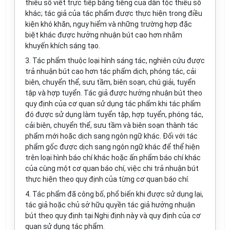
thiểu số viết trực tiếp bằng tiếng của dân tộc thiểu số
khác; tác giả của tác phẩm được thực hiện trong điều
kiện khó khăn, nguy hiểm và những trường hợp đặc
biệt khác được hưởng nhuận bút cao hơn nhằm
khuyến khích sáng tạo.
3. Tác phẩm thuộc loại hình sáng tác, nghiên cứu được
trả nhuận bút cao hơn tác phẩm dịch, phóng tác, cải
biên, chuyển thể, sưu tầm, biên soạn, chú giải, tuyển
tập và h
ợ
p tuyển. Tác giả được hưởng nhuận bút theo
quy định của cơ quan sử dụng tác phẩm khi tác phẩm
đó được sử dụng làm tuyển tập, hợp tuyển, phóng tác,
cải biên, chuyển thể, sưu tầm và biên soạn thành tác
phẩm mới hoặc dịch sang ngôn ngữ khác. Đối với tác
phẩm gốc được dịch sang ngôn ngữ khác để thể hiện
trên loại hình b
á
o chí khác hoặc ấn phẩm báo chí khác
của cùng một cơ quan báo chí, việc chi trả nhuận bút
thực hiện theo quy định của từng cơ quan báo chí.
4.
Tác phẩm đã công bố, phổ biến khi được sử dụng lại,
tác giả hoặc chủ sở hữu quyền tác giả hưởng nhuận
bút theo quy định tại Nghị định này và quy định của cơ
quan sử dụng tác phẩm.