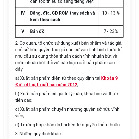
dân tộc thiểu số sang tiếng Việt
IV
Băng, đĩa, CD ROM thay sách và
10 - 13 %
kèm theo sách
V
Bản đồ
7 - 23%
2.
Cơ quan, tổ chức sử dụng xuất bản phẩm và tác giả,
chủ sở hữu quyền tác giả căn cứ vào tình hình thực tế,
nhu cầu sử dụng thỏa thuận cách tính nhuận bút và
mức nhuận bút đối với các loại xuất bản phẩm sau
đây:
a)
Xuất bản phẩm điện tử theo quy định tại
Khoản 9
Điều 4 Luật xuất bản năm 2012
;
b)
Xuất bản phẩm có giá trị lý luận, khoa học và thực
tiễn cao;
c)
Xuất bản phẩm chuyển nhượng quyền sở hữu vĩnh
viễn;
d)
Trường hợp khác do hai bên tự nguyện thỏa th
u
ận.
3.
Những quy định khác