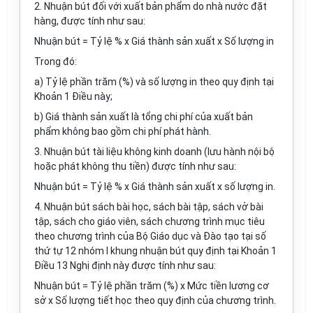
2.
Nhuận bút
đối với
xuất bản phẩm do nhà nước đặt
hàng, được tính như sau:
Nhuận bút = Tỷ lệ %
x
Giá thành sản xuất
x S
ố lượng in
Tron
g đ
ó:
a)
Tỷ lệ phần trăm (%) và số lượng in theo quy định tại
Khoản 1 Điều này;
b)
Giá thành sản xuất là tổng chi phí của xuất bản
phẩm không bao gồm chi phí phát hành.
3.
Nhuận bút tài liệu không kinh doanh (lưu hành nội bộ
hoặc phát không thu tiền) được tính như sau:
Nhuận bút = Tỷ lệ %
x
Giá thành sản xuất
x
số
l
ượng in.
4.
Nhuận bút sách bài học, sách bài tập, sách vở bài
tập, sách cho giáo viên, sách chương trình mục tiêu
theo chương trình của Bộ Giáo dục và Đào tạo tại số
thứ tự 12 nhóm I khung nhuận bút quy định tại Khoản 1
Đi
ề
u 13 Nghị định này được tính như sau:
Nhuận bút = Tỷ lệ phần trăm (%)
x
Mức tiền lương cơ
sở
x S
ố lượng tiết học theo quy định của chương trình.