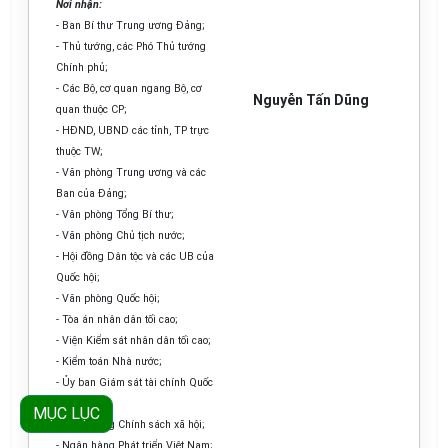
Nơi nhận:
-
Ban Bí thư Trung ương Đảng;
-
Thủ tướng, các Phó Thủ tướng
Chính phủ;
-
Các Bộ, cơ quan ngang Bộ, cơ
Nguyễn Tấn Dũng
quan thuộc CP;
-
HĐND, UBND các tỉnh, TP
tr
ực
thuộc TW;
-
Văn phòng Trung ương và các
Ban của Đảng;
-
Văn phòng Tổng Bí thư;
-
Văn phòng Chủ tịch nước;
-
Hội đồng Dân tộc và các
U
B của
Quốc hội;
-
Văn phòng Quốc hội;
-
Tòa án nhân dân tối cao;
-
Viện Kiểm sát nhân dân tối cao;
-
Kiểm toán Nhà nước;
-
Ủy ban Giám sát tài chính Quốc
gia;
MỤC LỤC
-
Ngân hàng Chính sách xã hội;
-
Ngân hàng Phát triển Việt Nam;