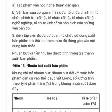
a)
Tác phẩm văn học nghệ thuật dân gian;
b)
Văn bản của cơ quan nhà nước, tổ chức chính trị, tổ
chức chính trị - xã hội, tổ chức xã hội, tổ chức xã hội -
ngh
ề
nghiệp,
tổ chức
kinh tế và bản dịch của những
văn bản đó.
3.
Biên tập viên được cơ quan, tổ chức sử dụng xuất
bản phẩm trả thù lao theo mức độ đóng góp vào nội
dung bản thảo.
Nhuận bút và tiền thù lao được tính trong giá thành
xuất bản phẩm.
Điều 13. Nhuận bút xuất bản phẩm
Khung chi
tr
ả nhuận bút: Nhuận bút đối với xuất bản
phẩm căn cứ vào thể loại, chất lượng, số lượng tính
theo tỷ lệ ph
ầ
n trăm (%) trong khung nhuận bút dưới
đây:
Nhóm
Thể loại
Tỷ lệ phần
trăm (%)