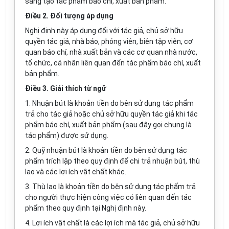
sáng tạo tác phẩm báo chí, xuất bản phẩm.
Điều 2. Đối tượng áp dụng
Nghị định này áp dụng
đối với
tác giả, chủ sở
hữu
quyền tác giả, nhà báo, phóng viên, biên tập viên, cơ
quan báo chí, nhà xuất bản và các cơ quan nhà nước,
tổ chức
, cá nhân liên quan đến tác ph
ẩ
m báo chí, xuất
bản ph
ẩ
m.
Điều 3. Giải thích từ ngữ
1.
Nhuận bút là khoản tiền do bên sử dụng tác phẩm
trả cho tác giả hoặc chủ sở hữu quyền tác giả khi tác
phẩm báo chí, xuất bản phẩm (sau đây gọi chung là
tác phẩm) được sử dụng.
2.
Quỹ nhuận bút là khoản tiền do bên sử dụng tác
phẩm trích lập theo quy định để ch
i
trả nhuận bút, th
ù
lao và các lợi ích vật chất khác.
3.
Thù lao là khoản tiền do bên sử dụng tác phẩm t
rả
cho người thực hiện công việc có liên quan đến tác
phẩm theo quy định tại Nghị định này.
4.
Lợi ích vật chất là các lợi ích mà tác giả, chủ sở hữu