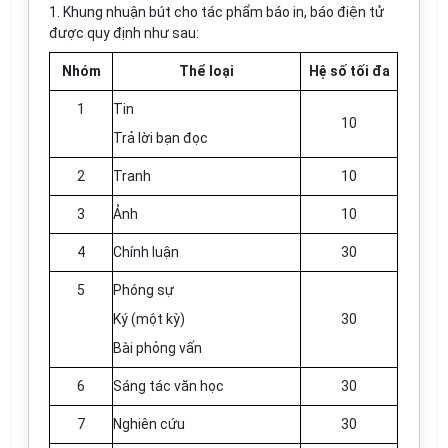
1.
Khung nhuận bút cho tác phẩm báo in, báo điện tử
được quy định như sau:
Nhóm
Thể loạ
i
Hệ số tố
i
đa
1
Tin
10
Trả lời bạn đọc
2
Tranh
10
3
Ảnh
10
4
Chính luận
30
5
Phóng sự
Ký (một kỳ)
30
Bài phỏng vấn
6
Sáng tác văn học
30
7
Nghiên cứu
30