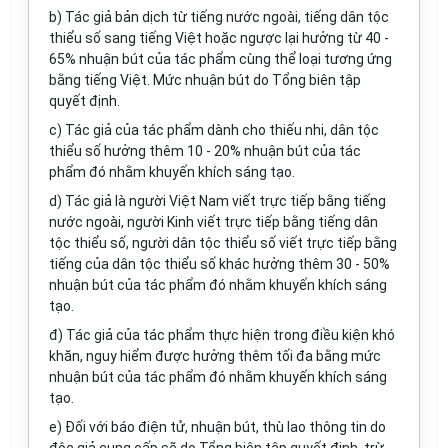
b)
Tác giả bản dịch từ tiếng n
ướ
c ngoài, tiếng dân tộc
thiểu số sang tiếng Việt hoặc ngược lại hưởng từ 40 -
65% nhuận bút của tác phẩm cùng thể loại tương ứng
bằng tiếng Việt. Mức nhuận bút do T
ổ
ng biên tập
quyết định.
c)
Tác giả của tác phẩm dành
c
ho thiếu nhi, dân tộc
thiểu s
ố
hưởng thêm 10 - 20% nhuận bút của tác
phẩm đó nhằm khuyến khích sáng tạo.
d)
Tác giả là người Việt Nam viết trực tiếp bằng tiếng
nước ngoài, người Kinh viết trực tiếp bằng tiếng dân
tộc thiểu số, người dân tộc thiểu số viết trực tiếp bằng
tiếng của dân tộc thiểu số khác hưởng thêm 30 - 50%
nhuận bút của tác phẩm đó nhằm khuyến khích sáng
tạo.
đ) Tác giả của tác phẩm thực hiện trong điều kiện khó
khăn, nguy hiểm được h
ưở
ng thêm tối đa bằng mức
nhuận bút của tác phẩm đó nhằm khuyến khích sáng
tạo.
e)
Đối với báo điện tử, nhuận bút, thù lao thông tin do