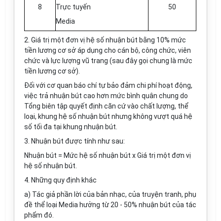
8
Trực tuyến
50
Media
2.
Giá trị một đơn vị hệ s
ố
nhuận bút bằng 10% mức
tiền
l
ương cơ sở áp dụng cho cán bộ, công chức, viên
chức và lực lượng vũ trang (sau đây gọi chung là mức
tiền lương cơ sở).
Đối với cơ quan báo chí tự bảo đảm chi phí hoạt động,
việc trả nhuận bút cao hơn mức bình quân chung do
Tổng biên tập quyết định căn cứ vào chất
l
ượng, thể
loại, khung hệ số nhuận b
ú
t nhưng không vượt quá hệ
số tối đa tại khung nhuận bút.
3.
Nhuận bút được tính như sau:
Nhuận bút = Mức hệ số nhuận bút
x
Giá trị một đơn vị
hệ số nhuận bút.
4.
Những quy định khác
a)
Tác giả phần lời của bản nhạc, của truyện tranh, phụ
đề thể loại Media hưởng từ 20 - 50% nhuận bút của tác
phẩm đó.