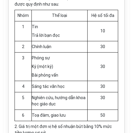
được quy định như sau:
Nhóm
Th
ể
lo
ạ
i
Hệ số tối đa
1
Tin
10
Trả lời b
ạ
n đ
ọ
c
2
Chính lu
ậ
n
30
3
Phóng sự
Ký (một kỳ)
30
Bài phỏng vấn
4
Sáng tác v
ă
n học
30
5
Nghiên cứu,
hướng dẫn
khoa
30
học giáo dục
6
Toạ đàm, giao lưu
50
2.
Giá trị một đơn vị hệ số nhuận bút bằng 10% mức
tiền lương cơ sở.