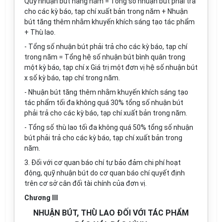
Quỹ nhuận bút hàng năm = Tổng số nhuận bút phải
tr
ả
cho các kỳ báo, tạp chí xuất bản trong năm + Nhuận
bút tăng thêm nhằm khuyến khích sáng tạo tác phẩm
+ Thù lao.
-
T
ổ
ng số nhuận bút phải trả cho các kỳ báo, tạp chí
trong năm
=
T
ổ
ng hệ số nhuận bút bình quân trong
một kỳ báo, tạp chí
x
Giá trị một đơn vị hệ số nhuận bút
x
số kỳ báo, tạp chí trong năm.
-
Nhuận bút tăng thêm nhằm khuyến khích sáng tạo
tác phẩm tối đa không quá 30% tổng số nhuận bút
phải trả cho các kỳ báo, tạp chí xuất bản trong năm.
-
Tổng số thù lao tối đa không quá 50% tổng số nhuận
bút phải trả cho các kỳ báo, tạp chí xuất bản trong
năm.
3.
Đối với cơ quan báo chí tự bảo đảm chi phí hoạt
động, quỹ nhuận bút do cơ quan báo chí quyết định
trên cơ sở cân đối tài chính của đơn vị.
Chương III
NHUẬN BÚT, THÙ LAO ĐỐI VỚI TÁC PHẨM