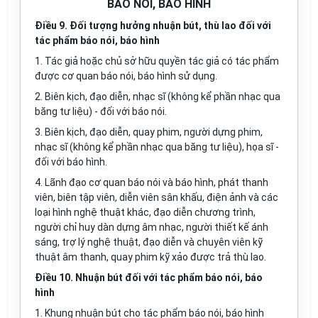
BÁO NÓI, BÁO HÌNH
Điều 9. Đối tượng hưởng nhuận bút, thù lao đối với
tác phẩm báo nói, báo hình
1.
Tác giả hoặc chủ sở hữu quyền tác giả có tác phẩm
được cơ quan báo nói, báo hình sử dụng.
2.
Biên kịch, đạo diễn, nhạc sĩ (không kể phần nhạc qua
băng tư liệu) - đối với báo nói.
3.
Biên kịch, đạo diễn, quay phim, người dựng phim,
nhạc sĩ (không kể phần nhạc qua băng tư liệu), họa sĩ -
đối với báo hình.
4.
Lãnh đạo cơ quan báo nói và báo hình, phát thanh
viên, biên tập viên, diễn viên sân khấu, điện ảnh và các
loại h
ì
nh nghệ thuật khác, đạo diễn chương trình,
người chỉ huy dàn dựng âm nhạc, người thiết kế ánh
sáng, trợ lý nghệ thuật, đạo diễn và chuyên viên kỹ
thuật âm thanh, quay phim kỹ xảo được
tr
ả thù lao.
Điều 10. Nhuận bút đối với tác phẩm báo nói, báo
hình
1.
Khung nhuận bút cho tác phẩm báo nói, báo hình