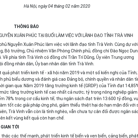
Hà Nội
, ngày
04
tháng
02
năm
2020
THÔNG BÁO
UYỄN XUÂN PHÚC TẠI BUỔI LÀM VIỆC VỚI LÃNH ĐẠO TỈNH TRÀ VINH
hủ Nguyễn Xuân Phúc làm việc với lãnh đạo tỉnh Trà V
i
nh. Cùng dự với
g, Bộ trưởng, Chủ nhiệm Văn Phòng Chính phủ; đồng chí Đào Ngọc Dun
 Về phía tỉnh Trà Vinh có đồng chí Trần Trí Dũng, Ủy viên Trung ương
ội đồng nhân dân, Ủy ban nhân dân tỉnh Trà Vinh.
 quả phát triển kinh tế - xã hội năm 2019 và một số kiến nghị của Tỉnh;
h phủ biểu dương và đánh giá cao Đảng bộ, chính quyền và nhân dân tỉ
i thời gian qua: Năm 2019 tăng trưởng kinh tế (GRDP) của Tỉnh đạt 14,85
 mức tăng trưởng kinh tế cao nhất cả nước; tỷ trọng nông nghiệp giảm
ếm 78% trong cơ cấu kinh tế; thu ngân sách đạt trên 13.600 tỷ đồng, v
àm tốt các giải pháp ứng phó, giảm thiểu thiệt hại do hạn mặn đối với 
iên, Trà Vinh vẫn còn là tỉnh nghèo, vẫn chưa tự cân đối được ngân sá
iên kết vùng kết quả còn hạn chế.
 GIAN TỚI
 thác các thế mạnh, phát triển kinh tế biển và ven biển, cảng biển, phá