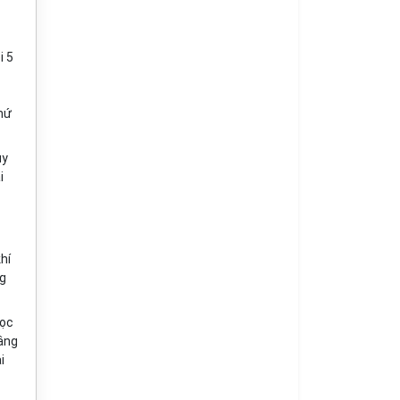
i 5
thứ
uy
i
hí
ng
học
nâng
i