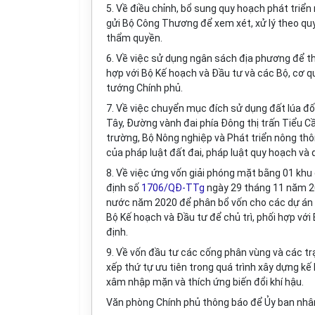
5. Về điều chỉnh, bổ sung quy hoạch phát triển 
gửi Bộ Công Thương để xem xét, xử lý theo qu
thẩm quyền.
6. Về việc sử dụng ngân sách địa phương để th
hợp với Bộ Kế hoạch và Đầu tư và các Bộ, cơ q
tướng Chính phủ.
7. Về việc chuyển mục đích sử dụng đất lúa đ
Tây, Đường vành đai phía Đông thị trấn Tiểu C
trường, Bộ Nông nghiệp và Phát
tr
iển nông th
của pháp luật đất đai, pháp luật quy hoạch và q
8. Về việc ứng vốn giải phóng mặt bằng 01 khu 
đ
ị
nh số
1706/QĐ-TTg
ngày 29 tháng 11 năm 2
nước năm 2020 để phân bổ vốn cho các dự án c
Bộ Kế hoạch và Đầu tư để chủ trì, ph
ố
i h
ợ
p với
định.
9. Về vốn đầu tư các cống phân vùng và các t
xếp thứ tự ưu tiên trong quá trình xây dựng k
xâm nhập mặn và thích ứng biến đổi khí hậu.
Văn phòng Chính phủ thông báo để Ủy ban nhân d