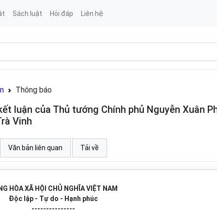
ật
Sách luật
Hỏi đáp
Liên hệ
án
Thông báo
ết luận của Thủ tướng Chính phủ Nguyễn Xuân P
Trà Vinh
Văn bản liên quan
Tải về
G HÒA XÃ HỘI CHỦ NGHĨA VIỆT NAM
Độc lập - Tự do - Hạnh phúc
---------------