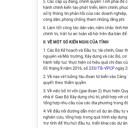
5. Các cấp ủy đảng, chính quyền Tỉnh phải đề
hành chính kiến tạo phát
tr
iển, liêm chính, ph
xử l
ý
thông tin phản h
ồ
i của các doanh nghiệp, 
công dân; phòng chống tham nhũng, lãng phí.
6. Làm tốt công tác dân vận, nắm chắc tình hì
chính trị, trật tự an toàn xã hội trên địa bàn để 
II. VỀ MỘT SỐ KIẾN NGHỊ CỦA TỈNH
1. Các Bộ Kế hoạch và Đầu tư, tài chính, Giao 
nguyên và Môi trường, Xây dựng và các Bộ, cơ 
hành tiếp tục thực hiện có hiệu quả chỉ đạo c
05 tháng 8 năm 2016, số
233/TB-VPCP
ngày 2
2. Về nạo vét luồng tàu đoạn từ biển vào Cảng 
quyết theo thẩm quyền.
3. Về việc bố trí vốn (giai đoạn 2) thực hiện Qu
nhà ở: Giao Bộ Xây dựng chủ trì, phối hợp với c
tổng hợp nhu cầu của các địa phương trong đó 
4. Về đấu nối đường dẫn một số dự án đầu tư vớ
nghiên cứu, tổng hợp trong quá trình xây dựng 
trợ t
ỉ
nh để thu hút đầu tư,
tr
iển khai các dự án