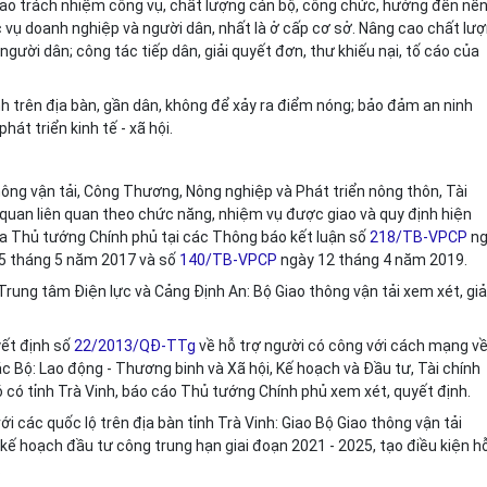
 cao trách nhiệm công vụ, chất lượng cán bộ, công chức, hướng đến nề
ục vụ doanh nghiệp và người dân, nhất là ở cấp cơ sở. Nâng cao chất lư
người dân; công tác ti
ế
p dân, giải quy
ế
t đơn, thư khiếu nại, tố cáo của
nh trên địa bàn, gần dân, không để xảy ra điểm nóng; bảo đảm an ninh
phát triển kinh tế - xã hội.
thông vận tải, Công Thương, Nông nghiệp và Phát triển nông thôn, Tài
quan liên quan theo chức năng, nhiệm vụ được giao và quy định hiện
ủa Thủ tướng Chính phủ tại các Thông báo kết luận số
218/TB-VPCP
ng
5 tháng 5 năm 2017 và số
140/TB-VPCP
ngày 12 tháng 4 năm 2019.
Trung tâm Điện lực và Cảng Định An: Bộ Giao thông vận tải xem xét, giả
yết định số
22/2013/QĐ-TTg
về hỗ trợ người có công với cách mạng v
ác Bộ: Lao động - Thương binh và Xã hội, Kế hoạch và Đầu tư, Tài chính
có tỉnh Trà Vinh, báo cáo Thủ tướng Chính phủ xem xét, quyết định.
i các quốc lộ trên địa bàn tỉnh Trà Vinh: Giao Bộ Giao thông vận tải
kế hoạch đầu tư công trung hạn giai đoạn 2021 - 2025, tạo điều kiện h
.