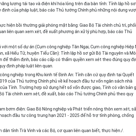
năng lượng tái tạo và điện khí hóa lỏng trên địa bàn tỉnh: Tỉnh lập hồ sơ
y định của pháp luật, báo cáo Thủ tướng Chính phủ những nội dung vượ
ực hiện bồi thường giải phóng mặt bằng: Giao Bộ Tài chính chủ
tr
ì, phối
uan liên quan xem xét, đề xuất phương án xử lý phù hợp, báo cáo Thủ
ối với một số dự án (Cụm công nghiệp Tân Ngại, Cụm công nghiệp Hiệp
ầ
n, xã Hiếu Tử, huyện Tiểu Cần): Tỉnh lập hồ sơ gửi Bộ Tài nguyên và Mô
ôn để thẩm định, báo cáo cấp có thẩm quyền xem xét theo đúng quy đị
uy định pháp luật liên quan.
công nghiệp trong Khu kinh tế Định An: Tỉnh căn cứ quy định tại Quyết
019 của Thủ tướng Chính phủ về kế hoạch đầu tư vốn ngân sách nhà
ủa Tỉnh. Trường hợp sử dụng hết số vốn được giao, Tỉnh có văn bản g
 Bộ Tài chính xem xét, đề xuất, báo cáo Thủ tướng Chính phủ theo quy
rạm bơm điện: Giao Bộ Nông nghiệp và Phát triển nông thôn xem xét, s
ế hoạch đầu tư công trung hạn 2021 - 2025 để hỗ trợ tỉnh phòng, chống
ân tỉnh Trà Vinh và các Bộ, cơ quan liên quan biết, thực hiện./.