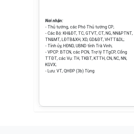
Nơi nhận:
- Thủ tướng, các Phó Thủ tướng CP;
- Các Bộ: KH&ĐT, TC, GTVT, CT, NG, NN&PTNT,
TN&MT, LĐTB&XH, XD, GD&ĐT, VHTT&DL;
- Tỉnh ủy, HĐND, UBND tỉnh Trà Vinh;
- VPCP: BTCN, các PCN, Trợ lý TTgCP, Cổng
TTĐT, các Vụ: TH, TKBT, KTTH, CN, NC, NN,
KGVX;
- Lưu: VT, QHĐP (3b) Tùng