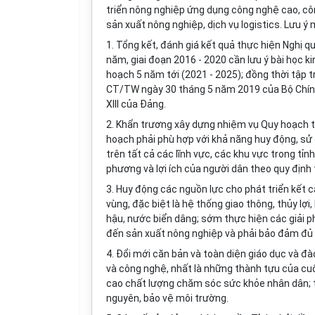
triển nông nghiệp ứng dụng công nghệ cao, cô
sản xuất nông nghiệp, dịch vụ logistics. Lưu ý
1. Tổng kết, đánh giá kết quả thực hiện Nghị quy
năm, giai đoạn 2016 - 2020 cần lưu ý bài học k
hoạch 5 năm t
ớ
i (2021 - 2025); đồng thời tập t
CT/TW ngày 30 tháng 5 năm 2019 của Bộ Chính tr
XIII của Đảng.
2
. Khẩn trương xây dựng nhiệm vụ Quy hoạch tỉn
hoạch phải phù hợp với khả năng huy động, sử
tr
ên tất cả các lĩnh vực, các khu vực trong tỉn
phương và lợi ích của người dân theo quy định
3. Huy động các nguồn lực cho phát triển kết cấ
vùng, đặc biệt là hệ thống giao thông, thủy lợi
hậu, nước biển dâng; sớm thực hiện các giải p
đến sản xuất nông nghiệp và phải bảo đảm đủ 
4. Đổi mới căn bản và toàn diện giáo dục và 
và công nghệ, nhất là những thành tựu của cu
cao chất lượng chăm sóc sức khỏe nhân dân; th
nguyên, bảo vệ môi trường.