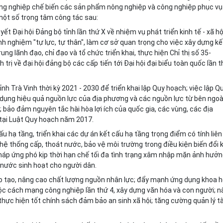
ng nghiệp chế biến các sản ph
ẩ
m nông nghiệp và công nghiệp phục vụ
 một số trọng tâm công tác sau:
ết Đại hội Đảng bộ tỉnh lần thứ X về nhiệm vụ phát triển kinh tế - xã hộ
inh nghiệm "tự lực, tự thân", làm cơ sở quan trọng cho việc xây dựng kế
rung lãnh đạo, chỉ đạo và tổ chức triển khai, thực hiện Chỉ thị số 35-
ị về đại hội đảng bộ các cấp tiến tới Đại hội đại biểu toàn quốc lần 
h Trà Vinh thời kỳ 2021 - 2030 để triển khai lập Quy hoạch; việc lập Q
 dụng hiệu quả nguồn lực của địa phương và các nguồn lực từ bên ngoà
h; bảo đảm nguyên tắc hài hòa lợi ích của quốc gia, các vùng, các địa
 tại Luật Quy hoạch năm 2017.
u hạ tầng, triển khai các dự án kết cấu hạ tầng trọng điểm có tính liên
, hệ thống cấp, thoát nước, bảo vệ môi trường trong điều kiện biến đổi k
háp ứng phó kịp thời hạn chế tối đa tình trạng xâm nhập mặn ảnh hưở
nước sinh hoạt cho người dân.
đào tạo, nâng cao chất lượng nguồn nhân lực; đẩy mạnh ứng dụng khoa 
ộc cách mạng công nghiệp lần thứ 4, xây dựng văn hóa và con người; 
ực hiện tốt chính sách đảm bảo an sinh xã hội; tăng cường quản lý tà