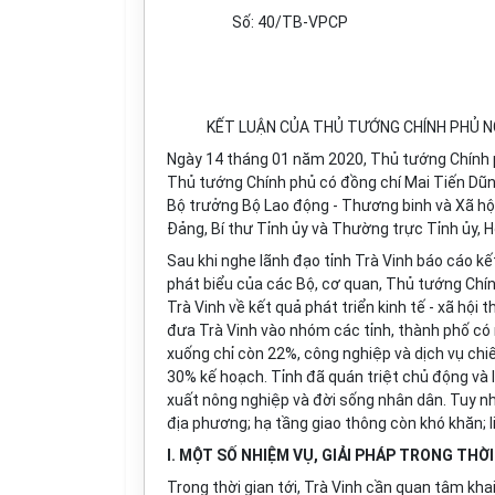
Số:
40/TB-VPCP
KẾT LUẬN CỦA THỦ TƯỚNG CHÍNH PHỦ NG
Ngày 14 tháng 01 năm 2020, Thủ tướng Chính p
Thủ tướng Chính phủ có đồng chí Mai Tiến Dũn
Bộ trưởng Bộ Lao động - Thương binh và Xã hội.
Đảng, Bí thư Tỉnh ủy và Thường trực Tỉnh ủy, H
Sau khi nghe lãnh đạo tỉnh Trà Vinh báo cáo kết
phát biểu của các Bộ, cơ quan, Thủ tướng Chín
Trà Vinh về kết quả phát triển kinh tế - xã hộ
đưa Trà Vinh vào nhóm các tỉnh, thành phố có
xuống chỉ còn 22%, công nghiệp và dịch vụ chi
30% kế hoạch. Tỉnh đã quán triệt chủ động và l
xuất nông nghiệp và đời sống nhân dân. Tuy nh
địa phương; hạ tầng giao thông còn khó khăn; l
I. MỘT SỐ NHIỆM VỤ, GIẢI PHÁP TRONG THỜI
Trong thời gian tới, Trà Vinh cần quan tâm khai