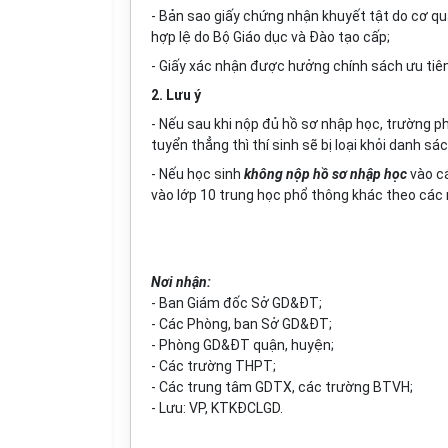
- Bản sao giấy chứng nhận khuyết tật do cơ qu
h
ợ
p lệ do Bộ Giáo dục và Đào tạo cấp;
- Giấy xác nhận được hưởng chính sách ưu tiê
2. Lưu ý
- Nếu sau khi nộp đủ hồ sơ nhập học, trường ph
tuyển thẳng thì thí sinh sẽ bị loại khỏi danh s
- Nếu học sinh
không nộp hồ sơ nhập học
vào cá
vào lớp 10 trung học phổ thông khác theo các 
Nơi nhận:
- Ban Giám đốc Sở GD&ĐT;
- Các Phòng, ban S
ở
GD&ĐT;
- Phòng GD&ĐT quận, huyện;
- Các tr
ư
ờng THPT;
- Các trung tâm GDTX, các trường BTVH;
- Lưu: VP, KTKĐCLGD.