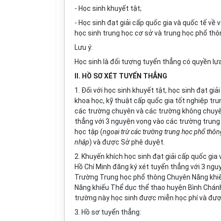
- Học sinh khuyết tật;
- Học sinh đạt giải cấp quốc gia và quốc tế về 
học sinh trung học cơ sở và trung học phổ thô
Lưu ý:
Học sinh là đối tượng tuyển thẳng có quyền l
II. HỒ SƠ XÉT TUYỂN THẲNG
1. Đối với học sinh khuyết tật, học sinh đạt giả
khoa học, kỹ thuật cấp quốc gia tốt nghiệp tru
các trường chuyên và các trường không chuyên
thẳng với 3 nguyện vọng vào các trường trung 
học tập
(
ngoại trừ các trường trung học phổ thông
nhập
) và được Sở phê duyệt.
2. Khuyến khích học sinh đạt giải cấp quốc gia
Hồ Chí Minh đăng ký xét tuyển thẳng với 3 ng
Trường Trung học phổ thông Chuyên Năng khiế
Năng khiếu Thể dục thể thao huyện Bình Chánh đ
trường này học sinh được miễn học phí và đượ
3. Hồ sơ tuyển thẳng: