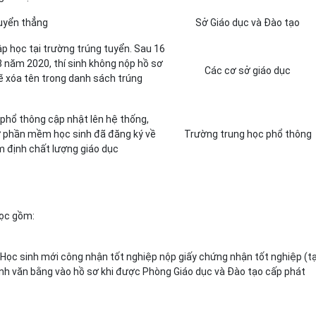
tuyển thẳng
Sở Giáo dục và Đào tạo
ập học tại trường trúng tuyển. Sau 16
8 năm 2020, thí sinh không nộp hồ sơ
Các cơ sở giáo dục
ẽ xóa tên
tr
ong danh sách trúng
phổ thông cập nhật lên hệ thống,
ừ phần
mềm học sinh đã đăng ký về
Trường trung học phổ
thông
m định chất lượng giáo dục
học gồm:
. Học sinh mới công nhận tốt nghiệp nộp giấy chứng nhận tốt nghiệp (
ính văn bằng vào hồ sơ khi được Phòng Giáo dục và Đào tạo cấp phát