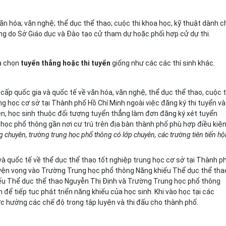
văn hóa; văn nghệ; thể dục thể thao; cuộc thi khoa học, kỹ thuật dành c
ng do Sở Giáo dục và Đào tạo cử tham dự hoặc phối hợp cử dự thi.
ựa chọn
tuyển thẳng hoặc thi tuyển
giống như các các thí sinh khác.
i cấp quốc gia và quốc t
ế
về văn hóa, văn nghệ, thể dục thể thao, cuộc t
ng học cơ sở tại Thành phố Hồ Chí Minh ngoài việc đăng ký thi tuyển v
, học sinh thuộc đối tượng tuyển thẳng làm đơn đăng ký xét tuyển
học phổ thông gần nơi cư trú trên địa bàn thành phố phù hợp điều kiệ
 chuyên, trường trung học phổ thông có lớp chuyên, các trường tiên tiến hộ
 và quốc tế về thể dục thể thao tốt nghiệp trung học cơ sở tại Thành p
uyện vọng vào Trường Trung học phổ thông Năng khiếu Thể dục thể tha
u Thể dục thể thao Nguyễn Thị Định và Trường Trung học phổ thông
ể tiếp tục phát triển năng khiếu của học sinh. Khi vào học tại các
c hưởng các chế độ trong tập luyện và thi đấu cho thành phố.