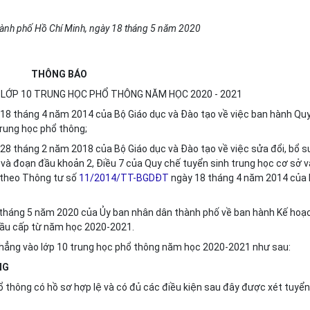
ành phố Hồ Chí Minh, ngày 18 tháng 5 năm 2020
THÔNG BÁO
 LỚP 10 TRUNG H
Ọ
C PHỔ THÔNG N
Ă
M HỌC 2020 - 2021
18 tháng 4 năm 2014 của Bộ Giáo dục và Đào tạo về việc ban hành Qu
trung học phổ thông;
28 tháng 2 năm 2018 của Bộ Giáo dục và Đào tạo về việc sửa đổi, bổ 
1 và đoạn đầu khoản 2, Điều 7 của Quy chế tuyển sinh trung học cơ sở v
 theo Thông tư số
11/2014/TT-BGDĐT
ngày 18 tháng 4 năm 2014 của
tháng 5 năm 2020 của Ủy ban nhân dân thành phố về ban hành K
ế
hoạ
 đầu cấp từ năm học 2020-2021.
thẳng vào lớp 10 trung học phổ thông năm học 2020-2021 như sau:
NG
ổ thông có hồ sơ hợp lệ và có đủ các điều kiện sau đây được xét tuyển