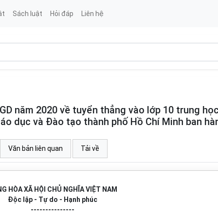
ật
Sách luật
Hỏi đáp
Liên hệ
 năm 2020 về tuyển thẳng vào lớp 10 trung họ
áo dục và Đào tạo thành phố Hồ Chí Minh ban hà
Văn bản liên quan
Tải về
G HÒA XÃ HỘI CHỦ NGHĨA VIỆT NAM
Độc lập - Tự do - Hạnh phúc
---------------