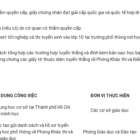
ẩm quyền cấp, giấy chứng nhận đạt giải cấp quốc gia và quốc tế hợp lệ
n (nếu có) do cơ quan có thẩm quyền cấp.
ét tốt nghiệp và thi tuyển sinh vào l
ớ
p 10 tại trường phổ thông nơi họ
sách tổng hợp các trường hợp tuyển thẳng và đính kèm bản sao: học bạ
ô
ng chứng các giấy tờ thuộc diện tuyển thẳng về Phòng Khảo thí và Ki
 DUNG CÔNG VIỆC
ĐƠN VỊ THỰC HIỆN
rung học cơ sở tại Thành phố Hồ Chí
Các cơ sở giáo dục
i mình học
 tạo gửi danh sách và hồ sơ tuyển
g học phổ thông về Phòng Khảo thí và
Phòng Giáo dục và Đào tạo
giáo dục