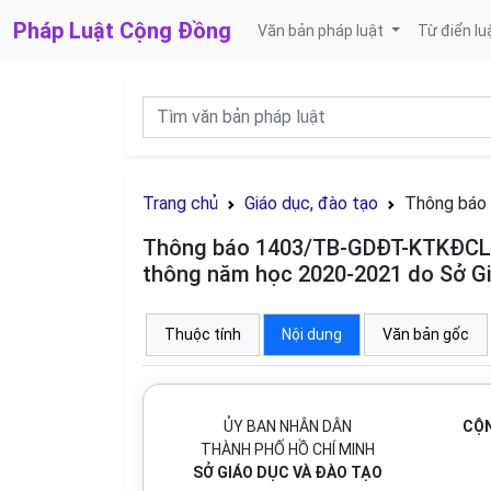
Pháp Luật
Cộng Đồng
Văn bản pháp luật
Từ điển lu
Trang chủ
Giáo dục, đào tạo
Thông báo
Thông báo 1403/TB-GDĐT-KTKĐCLGD
thông năm học 2020-2021 do Sở Gi
Thuộc tính
Nội dung
Văn bản gốc
ỦY BAN NHÂN DÂN
CỘN
THÀNH PHỐ HỒ CHÍ MINH
SỞ GIÁO DỤC VÀ ĐÀO TẠO