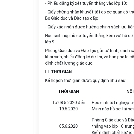
- Phiếu đăng ký xét tuyển thẳng vào l
ớ
p 10;
- Giấy chứng nhận khuyết tật do cơ quan có th
Bộ Giáo dục và Đào tạo cấp;
- Giấy xác nhận được hưởng chính sách ưu tiê
Học sinh nộp hồ sơ tuyển thẳng kèm với hồ sơ x
lớp 9.
Phòng Giáo dục và Đào tạo gửi tờ trình, danh 
khai sinh, phiếu đăng ký dự thi, và bản photo c
định chất lượng giáo dục.
III. THỜI GIAN
K
ế
hoạch thời gian được quy định như sau:
THỜI GIAN
NỘI
Từ 08.5.2020 đến
Học sinh tốt nghiệp t
19.5.2020
Minh nộp hồ sơ tại nơ
Phòng Giáo dục và Đào
05.6.2020
thẳng vào lớp 10 trun
Kiểm định chất lượng 