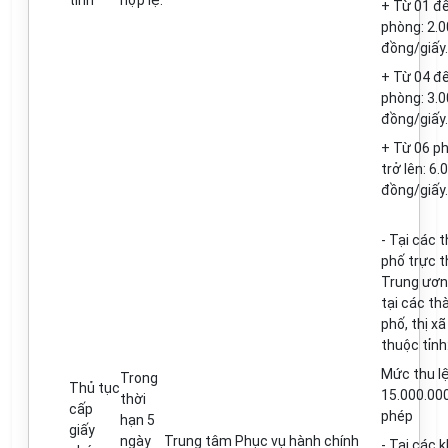
tỉnh
hợp lệ.
+ T
ừ
01 đ
phòng
: 2.
đồng/giấy.
+ T
ừ
0
4
đế
phòng
: 3.
đồng/giấy.
+ T
ừ
0
6 p
trở lên: 6
đồng/giấy.
- Tại các 
phố trực 
Trung ươn
tại các th
ph
ố,
thị xã
thuộc t
ỉ
nh
Mức thu l
Trong
Thủ tục
15.000.00
thời
cấp
phép
hạn 5
giấy
ngày
Trung tâm Phục vụ hành chính
- Tại các 