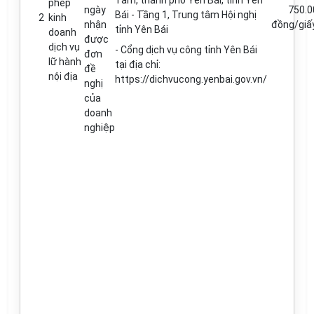
Tâm, thành ph
ố
Yên Bái
,
t
ỉ
nh Yên
phép
ngày
750.0
Bái - Tầng 1, Trung tâm Hội nghị
2
kinh
nhận
đồng/giấ
t
ỉ
nh Yên Bái
doanh
được
dịch vụ
-
C
ổ
ng dịch vụ công t
ỉ
nh Yên Bái
đơn
l
ữ
hành
tại địa ch
ỉ
:
đề
nội địa
https://dichvucong.yenbai.gov.vn/
nghị
của
doanh
nghiệp