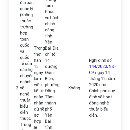
đ
ịa b
à
n
tâm
quản lý
Phục
(không
vụ hành
thuộc
chính
trường
công
hợp
t
ỉ
nh
toàn
Yên
quốc
Trong
Bái. Địa
và
thời
ch
ỉ
t
ổ
quốc
hạn
14
,
Nghị định số
tế của
15
đ
ường
144/2020/NĐ-
các hội
ngày
Điện
CP
ngày 14
chuyên
làm
Biên,
th
á
ng 12 năm
ngành
việc
phường
2020 của
2
v
ề
Không
kể từ
Đ
ồng
Chính ph
ủ
quy
nghệ
ngày
Tâm,
định về hoạt
thuật
nhận
thành
động nghệ
bi
ể
u
đủ
hồ
ph
ố
thuật bi
ể
u
diễn
sơ
Yên
diễn.
thuộc
hợp
Bái
,
Trung
lệ.
t
ỉ
nh