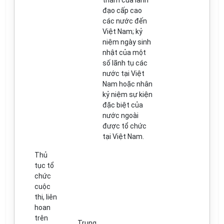
thăm c
ủ
a lãnh
đạo c
ấ
p cao
các nước
đế
n
Việt Nam
;
k
ỷ
niệm ngày sinh
nhật của một
s
ố
l
ã
nh tụ các
nước tại Việt
Nam hoặc nhân
kỷ niệm sự kiện
đặc biệt c
ủ
a
nước ngoài
đ
ược t
ổ
chức
tại Việt Nam.
Thủ
tục t
ổ
chức
cuộc
thi
,
liên
hoan
trên
Trung