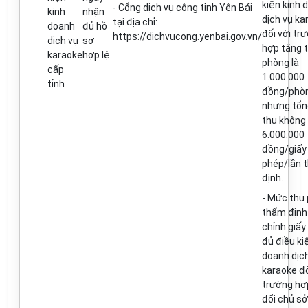
kiện kinh 
-
C
ổ
ng dịch vụ công t
ỉ
nh Yên Bái
kinh
nhận
dịch vụ ka
tại địa ch
ỉ
:
doanh
đủ hồ
đố
i với tr
https://dichvucong.yenbai.gov.vn/
dịch vụ
sơ
hợp tăng 
karaoke
hợp lệ
phòng là
cấp
1.000.000
t
ỉ
nh
đồng/phò
nhưng t
ổ
n
thu không
6.000.000
đồng/giấy
phép/lần 
định.
-
Mức thu 
th
ẩ
m
đ
ịn
ch
ỉ
nh giấy
đủ đ
iều ki
doanh dịc
karaoke đố
trường hợ
đ
ổ
i ch
ủ
s