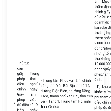
t
ỉ
nh: Mức 
thẩm
đ
ịn
ch
ỉ
nh giấy
đủ điều ki
doanh dịc
karaoke đ
trường hợ
thêm phòn
2.000.000
đ
ồ
ng/phò
nhưng t
ổ
n
thu không
Thủ tục
12.000.00
cấp
đ
ồng/giấy
gi
ấ
y
Trong
phép/lần 
phép
thời
định.
-
Trung tâm Phục vụ hành chính
điều
hạn 04
công t
ỉ
nh Yên Bái. Địa ch
ỉ
t
ổ
14
,
-
Tại khu 
ch
ỉ
nh
ngày
đ
ường Điện Biên, phường
Đ
ồng
khác: Mức
Giấy
làm
Tâm, thành ph
ố
Yên Bái
,
t
ỉ
nh Yên
ph
í
th
ẩ
m đ
phép
việc
Bái - Tầng 1, Trung tâm Hội nghị
3
điều ch
ỉ
nh
đủ điều
k
ể
từ
t
ỉ
nh Yên Bái
phép đủ đi
kiện
ngày