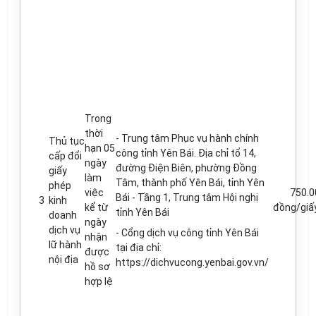
Trong
thời
-
Trung tâm Phục vụ hành chính
Thủ tục
hạn 05
công t
ỉ
nh Yên Bái. Địa ch
ỉ
t
ổ
14
,
cấp đổi
ngày
đ
ường Điện Biên, phường
Đ
ồng
giấy
làm
Tâm, thành ph
ố
Yên Bái
,
t
ỉ
nh Yên
phép
việc
750.0
Bái - Tầng 1, Trung tâm Hội nghị
3
kinh
k
ể
từ
đồng/giấ
t
ỉ
nh Yên Bái
doanh
ngày
dịch vụ
-
C
ổ
ng dịch vụ công t
ỉ
nh Yên Bái
nhận
lữ hành
tại địa ch
ỉ
:
được
nội địa
https://dichvucong.yenbai.gov.vn/
hồ sơ
hợp lệ