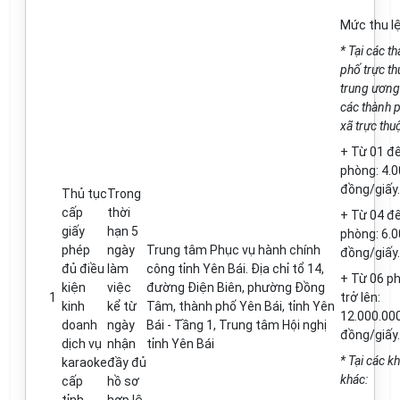
Mức thu l
* Tại các t
ph
ố trực t
trung ư
ơn
g
các
thành 
xã trực thu
+ T
ừ
01 đ
phòng
: 4.
đồng/giấy.
Thủ tục
Trong
cấp
thời
+ T
ừ
0
4
đế
giấy
hạn 5
phòng
: 6.
phép
ngày
Trung tâm Phục vụ hành chính
đồng/giấy.
đủ điều
làm
công t
ỉ
nh Yên Bái. Địa ch
ỉ
t
ổ
14
,
+ T
ừ
0
6 p
kiện
việc
đ
ường Điện Biên, phường
Đ
ồng
1
trở lên:
kinh
kể từ
Tâm, thành ph
ố
Yên Bái
,
t
ỉ
nh Yên
12.000.00
doanh
ngày
Bái - Tầng 1, Trung tâm Hội nghị
đồng/giấy.
dịch vụ
nhận
t
ỉ
nh Yên Bái
* Tại các k
karaoke
đầy đủ
khác:
cấp
hồ sơ