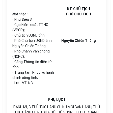
KT. CHỦ TỊCH
Nơi nhận:
PHÓ CHỦ TỊCH
-
Như Điều 3;
-
Cục Ki
ể
m so
á
t TTHC
(VPCP);
-
Ch
ủ
tịch UBND t
ỉ
nh;
-
Phó Chủ tịch UBND t
ỉ
nh:
Nguyễn Chiến Thắng
Nguy
ễ
n Chiến Th
ắ
ng
;
-
Phó Chánh Văn phòng
(NCPC);
-
Cổng Thông tin
đ
iện tử
t
ỉ
nh;
-
Trung tâm Phục vụ hành
chính công tỉnh;
- Lưu: VT; NC.
PHỤ LỤC I
DANH MỤC THỦ TỤC HÀNH CHÍNH MỚI BAN HÀNH; THỦ
TỤC HÀNH CHÍNH SỬA ĐỔI, BỔ SUNG; THỦ TỤC HÀNH