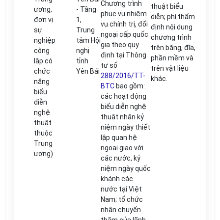
Chương
trì
nh
thuật bi
ể
u
ương,
- Tầng
phục vụ nhiệm
diễn
;
phí th
ẩ
m
đơn vị
1,
vụ ch
í
nh trị, đ
ố
i
định nội dun
g
sự
Trung
ngoại cấp quốc
chương tr
ì
nh
nghiệp
tâm Hội
gia theo qu
y
trên băng
,
đĩa
,
c
ô
ng
nghị
đ
ịnh tại Thông
ph
ầ
n mềm và
lập có
t
ỉ
nh
tư số
trên vật liệu
chức
Yên Bái
288/2016/TT-
khác.
năng
BTC
bao gồm:
biểu
các hoạt động
diễn
bi
ể
u diễn nghệ
nghệ
thuật nhân k
ỷ
thuật
niệm ngày thiết
thuộc
lập quan hệ
Trung
ngoại giao với
ương)
các nước, k
ỷ
niệm ngày quốc
khánh các
nước tại Việt
Nam
;
t
ổ
chức
nhân chuyến