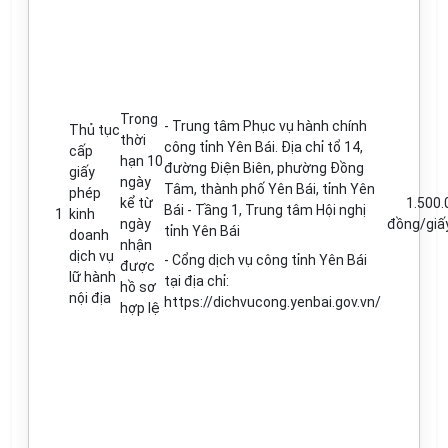
Trong
-
Trung tâm Phục vụ hành chính
Thủ tục
thời
công t
ỉ
nh Yên Bái. Địa ch
ỉ
t
ổ
14
,
cấp
hạn 10
đ
ường Điện Biên, phường
Đ
ồng
giấy
ngày
Tâm, thành ph
ố
Yên Bái
,
t
ỉ
nh Yên
phép
k
ể
từ
1.500.
Bái - Tầng 1, Trung tâm Hội nghị
1
kinh
ngày
đồng/giấ
t
ỉ
nh Yên Bái
doanh
nhận
dịch vụ
-
C
ổ
ng dịch vụ công t
ỉ
nh Yên Bái
đ
ược
l
ữ
hành
tại địa ch
ỉ
:
hồ sơ
nội
địa
https://dichvucong.yenbai.gov.vn/
hợp lệ