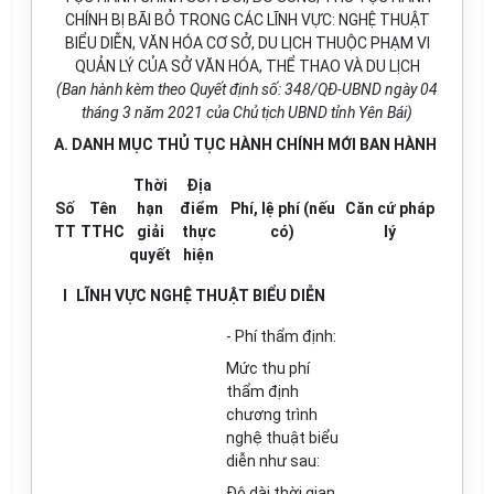
CHÍNH BỊ BÃI BỎ TRONG CÁC LĨNH VỰC: NGHỆ THUẬT
BIỂU DIỄN, VĂN HÓA CƠ SỞ, DU LỊCH THUỘC PHẠM VI
QUẢN LÝ CỦA SỞ VĂN HÓA, THỂ THAO VÀ DU LỊCH
(Ban hành kèm theo Quyết định số: 348/QĐ-UBND ngày 04
tháng 3 năm 2021 của Chủ tịch UBND tỉnh Yên Bái)
A. DANH MỤC THỦ TỤC HÀNH CHÍNH MỚI BAN
H
ÀNH
Th
ờ
i
Địa
Số
Tên
hạn
điể
m
Phí, lệ phí (nếu
C
ă
n cứ pháp
TT
TTHC
gi
ả
i
thực
có)
lý
quyết
hiện
I
L
Ĩ
NH VỰC NGH
Ệ
THUẬT BI
Ể
U DI
Ễ
N
- Phí thẩm định:
Mức thu ph
í
th
ẩ
m
đ
ịnh
chương trình
nghệ thuật biểu
di
ễ
n như sau:
Độ dài thời gian