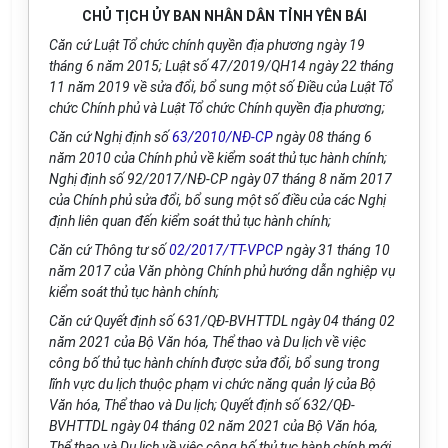
CHỦ TỊCH ỦY BAN NHÂN DÂN TỈNH YÊN BÁI
C
ă
n cứ Luật Tổ chức chính quyền địa phương ngày 19
th
á
ng 6 năm 2015; Luật s
ố
47/20
1
9/QH14 ngày 22 th
á
ng
11 năm 2019 về sửa đ
ổ
i, b
ổ
sung một số Đi
ề
u của Luật T
ổ
chức Ch
í
nh ph
ủ
và Luật T
ổ
chức Chính quy
ề
n địa phương;
Căn cứ Nghị định s
ố
63/2010/NĐ-CP
ngày 08 th
á
ng 6
năm 2010 của Chính ph
ủ
về ki
ể
m soát th
ủ
tục hành chính;
Nghị định số 92/20
1
7/NĐ-CP ngày 07 th
á
ng 8 năm 2017
c
ủ
a Chính ph
ủ
sửa đ
ổ
i, b
ổ
sung một s
ố
đi
ề
u của các Nghị
định liên quan đến ki
ể
m soát thủ tục hành ch
í
nh;
Căn cứ Thông tư số
02/2017/TT-VPCP
ngày 31 tháng 10
n
ă
m 2017 của V
ă
n phòng Chính ph
ủ
hư
ớ
ng d
ẫ
n nghiệp vụ
ki
ể
m soát thủ tục hành ch
í
nh;
Căn cứ Quyết định s
ố
63
1
/QĐ-BVHTTDL ngày 04 tháng 02
năm 2021 c
ủ
a Bộ V
ă
n hóa, Th
ể
thao và Du lịch về việc
công b
ố
thủ tục hành ch
í
nh được sửa đ
ổ
i, b
ổ
sung trong
lĩnh vực du lịch thuộc phạm vi chức n
ă
ng qu
ả
n lý của Bộ
V
ă
n h
ó
a, Thể thao và Du lịch; Quyết định s
ố
632/QĐ-
BV
H
TTDL ngày 04 tháng 02 năm 2021 của Bộ Văn h
ó
a,
Th
ể
thao và Du lịch v
ề
việc công b
ố
th
ủ
tục hành chính mới