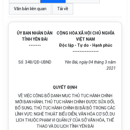
Văn bản liên quan
Tải về
ỦY BAN NHÂN DÂN
CỘNG HÒA XÃ HỘI CHỦ NGHĨA
TỈNH YÊN BÁI
VIỆT NAM
-------
Độc lập - Tự do - Hạnh phúc
---------------
Số:
348/QĐ-UBND
Yên Bái
, ngày
04
tháng
3
năm
2021
QUYẾT ĐỊNH
VỀ VIỆC CÔNG BỐ DANH MỤC THỦ TỤC HÀNH CHÍNH
MỚI BAN HÀNH; THỦ TỤC HÀNH CHÍNH ĐƯỢC SỬA ĐỔI,
BỔ SUNG; THỦ TỤC HÀNH CHÍNH BỊ BÃI BỎ TRONG CÁC
LĨNH VỰC: NGHỆ THUẬT BIỂU DIỄN; VĂN HÓA CƠ SỞ; DU
LỊCH THUỘC PHẠM VI QUẢN LÝ CỦA SỞ VĂN HÓA, THỂ
THAO VÀ DU LỊCH TỈNH YÊN BÁI