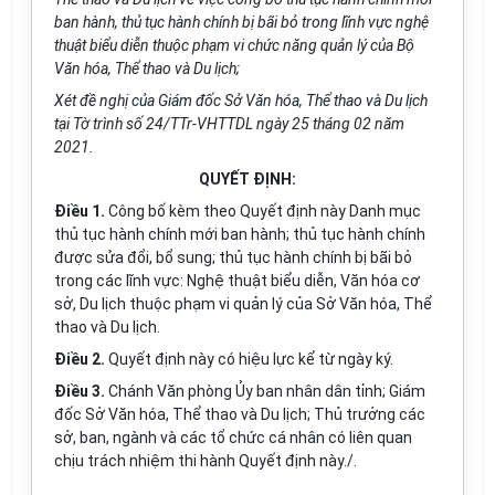
ban hành, thủ tục hành chính bị bãi bỏ trong lĩnh vực nghệ
thuật bi
ể
u diễn thuộc phạm vi chức năng qu
ả
n lý c
ủ
a Bộ
Văn hóa, Th
ể
thao và Du lịch;
Xét đề nghị của Gi
á
m đốc Sở V
ă
n h
ó
a, Th
ể
thao và Du lịch
tại Tờ trình số 24/TTr-VHTTDL ngày 25 th
á
ng 02 năm
2021.
QUYẾT ĐỊNH:
Điều 1.
Công bố kèm theo Quyết
đ
ịnh này Danh mục
thủ tục hành chính mới ban hành; th
ủ
tục hành chính
đ
ược sửa đổi, b
ổ
sung; thủ tục hành chính bị b
ã
i b
ỏ
trong các lĩnh vực: Nghệ thuật bi
ể
u diễn, Văn h
óa
cơ
sở, Du lịch thuộc phạm vi quản lý c
ủ
a Sở V
ă
n hóa, Thể
thao và Du lịch.
Điều 2.
Quyết định này có hiệu lực kể từ ngày ký.
Điều 3.
Chánh Văn phòng
Ủy
ban nhân dân tỉnh; Giám
đốc Sở Văn h
óa
, Th
ể
thao và Du lịch; Th
ủ
trưởng các
sở, ban, ngành và các tổ chức cá nhân có liên quan
chịu trách nhiệm thi hành Quyết định này./.