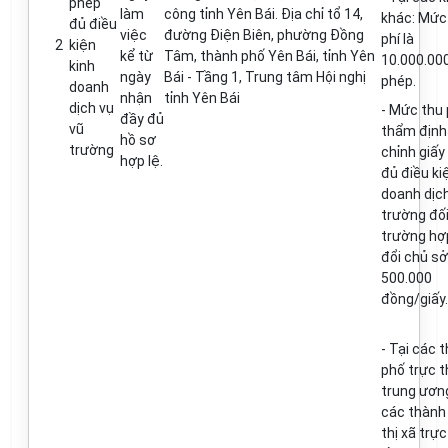
phép
làm
công t
ỉ
nh Yên Bái. Địa ch
ỉ
t
ổ
14
,
khác: Mức 
đủ điều
việc
đ
ường Điện Biên, phường
Đ
ồng
phí là
2
kiện
kể từ
Tâm, thành ph
ố
Yên Bái
,
t
ỉ
nh Yên
10.
000
.
00
kinh
ngày
Bái - Tầng 1, Trung tâm Hội nghị
phép.
doanh
nhận
t
ỉ
nh Yên Bái
dịch vụ
- Mức thu
đầy đủ
vũ
th
ẩ
m địn
hồ sơ
trường
ch
ỉ
nh giấy
hợp lệ.
đủ đ
iều ki
doanh dịch
trường đ
ố
trư
ờ
ng hợ
đổi
chủ s
ở
500.000
đ
ồ
ng/giấy.
-
Tại các 
phố trực 
trung ương
các thành
thị xã trự