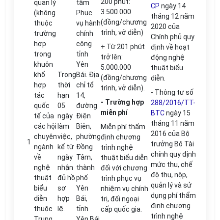
200 phút:
quản l
ý
tâm
CP
ngày 14
3.50
0
.000
(không
Phục
th
á
ng 12 năm
(
đ
ồng/chương
thuộc
vụ hành
2020 của
tr
ì
nh, v
ở
di
ễ
n)
trường
chính
Chính ph
ủ
quy
hợp
công
+ Từ 201 phút
định về hoạt
trong
t
ỉ
nh
trở l
ê
n:
động nghệ
khuôn
Yên
5.000.000
thuật bi
ể
u
kh
ổ
Trong
Bái. Địa
(
đ
ồng/chương
diễn.
hợp
thời
ch
ỉ
t
ổ
tr
ì
nh, v
ở
diễn).
-
Thông tư số
tác
hạn
14
,
- Tr
ườ
ng h
ợ
p
288/2016/TT-
quốc
05
đ
ường
miễn phí
BTC
ngày 15
tế của
ngày
Điện
tháng 11 năm
c
á
c hội
làm
Biên,
Mi
ễ
n ph
í
th
ẩ
m
2016 của Bộ
chuyên
việc,
phường
đ
ịnh chương
1
trưởng Bộ Tài
ngành
kể từ
Đ
ồng
tr
ì
nh nghệ
chính quy
đ
ịnh
v
ề
ngày
Tâm,
thuật bi
ể
u diễn
mức thu
,
ch
ế
nghệ
nhận
thành
đố
i với chương
độ thu
,
nộp
,
thuật
đủ
hồ
ph
ố
tr
ì
nh phục vụ
qu
ả
n lý và sử
biểu
sơ
Yên
nhiệm vụ ch
í
nh
dụng phí th
ẩ
m
di
ễ
n
hợp
Bái
,
trị,
đ
ối ngoại
đ
ịnh chương
thuộc
lệ.
t
ỉ
nh
cấp quốc gia.
tr
ì
nh nghệ
Trung
Yên Bái