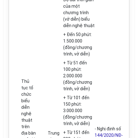
của một
chương trình
(v
ở
diễn) b
iể
u
diễn nghệ thuật
+ Đến 50 phút:
1.500.000
(đồng/chương
tr
ì
nh, v
ở
di
ễ
n)
+ T
ừ
51 đến
100 phút:
2.000.000
Th
ủ
(đồng/chương
tục t
ổ
trình, vở diễn)
c
hứ
c
+ Từ 101
đế
n
bi
ể
u
150 phút:
diễn
3.000.000
nghệ
(đồng/chương
thuật
trình, vở diễn)
trên
-
Nghị định số
+ Từ 151 đ
ế
n
địa bàn
Trung
144/2020/NĐ-