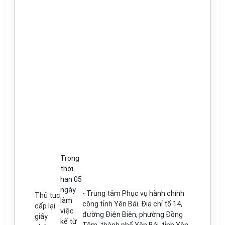
Trong
thời
hạn 05
ngày
-
Trung tâm Phục vụ hành chính
Th
ủ
tục
làm
công t
ỉ
nh Yên Bái. Địa ch
ỉ
t
ổ
14
,
cấp lại
việc
đ
ường Điện Biên, phường
Đ
ồng
gi
ấ
y
k
ể
từ