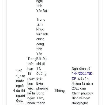
nghị
t
ỉ
nh
Yên Bái
Trung
tâm
Phục
vụ hành
chính
công
t
ỉ
nh
Yên
Trong
Bái. Địa
thời
ch
ỉ
t
ổ
hạn
14
,
Nghị định số
Thủ
15
đ
ường
144/2020/NĐ-
tục ra
ngày
Điện
CP
ngày 14
nước
làm
Biên,
th
á
ng 12 năm
ngoài
việc,
phường
2020 của
4
dự thi
Không
k
ể
từ
Đ
ồng
Chính ph
ủ
quy
n
g
ười
ngày
Tâm,
định về hoạt
đ
ẹp,
nhận
thành
động nghệ