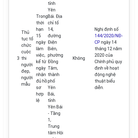
t
ỉ
nh
Yên
Trong
Bái. Địa
thời
ch
ỉ
t
ổ
hạn
14
,
Nghị định số
Thủ
15
đ
ường
144/2020/NĐ-
tục tổ
ngày
Điện
CP
ngày 14
chức
làm
Biên,
th
á
ng 12 năm
cuộc
việc,
phường
2020 của
3
thi
Không
k
ể
từ
Đ
ồng
Chính ph
ủ
quy
người
ngà
y
Tâm,
định về hoạt
đ
ẹp
,
nhận
thành
động nghệ
người
đủ
hồ
ph
ố
thuật bi
ể
u
m
ẫ
u
sơ
Yên
diễn.
hợp
Bái
,
lệ
t
ỉ
nh
Yên Bái
- Tầng
1,
Trung
tâm Hội