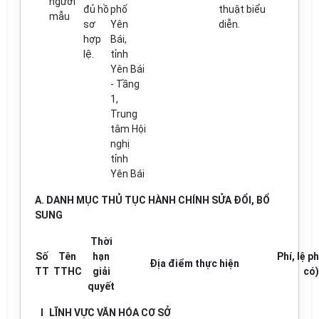
người
đủ
hồ
ph
ố
thuật bi
ể
u
mẫu
sơ
Yên
diễn.
hợp
Bái
,
lệ.
t
ỉ
nh
Yên Bái
- Tầng
1,
Trung
tâm Hội
nghị
t
ỉ
nh
Yên Bái
A. D
ANH MỤC THỦ TỤC HÀNH CHÍNH S
Ử
A Đ
Ổ
I, B
Ổ
SUNG
Th
ờ
i
Số
Tên
hạn
Phí, lệ p
Địa
điể
m thực hiện
TT
TTHC
gi
ả
i
có)
quyết
I
LĨNH VỰC VĂN HÓA CƠ SỞ