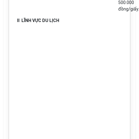
500.000
đ
ồ
ng/gi
ấ
y.
II
LĨNH VỰC
D
U LỊCH