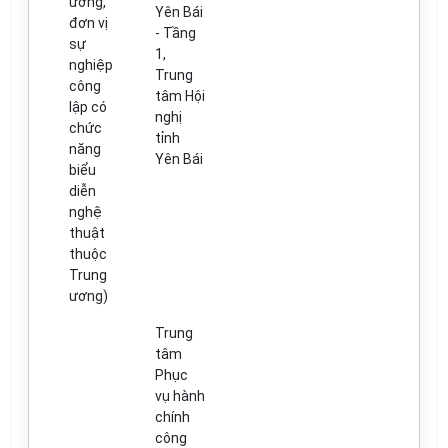
ương,
Yên Bái
đơn vị
- Tầng
sự
1,
nghiệp
Trung
công
tâm Hội
lập có
nghị
chức
t
ỉ
nh
n
ă
ng
Yên Bái
biểu
diễn
nghệ
thu
ậ
t
thuộc
Trung
ư
ơng)
Trung
tâm
Phục
vụ hành
chính
công