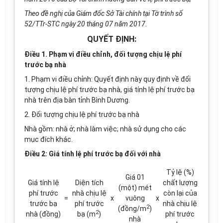
Theo đề nghị của Giám đốc Sở Tài chính tại Tờ trình số
52/TTr-STC ngày 20 tháng 07 năm 2017.
QUYẾT ĐỊNH:
Điều 1. Phạm vi điều chỉnh, đối tượng chịu lệ phí
trước bạ nhà
1. Phạm vi điều chỉnh: Quyết định này quy định về đối
tượng chịu lệ phí trước bạ nhà, giá tính lệ phí trước bạ
nhà trên địa bàn tỉnh Bình Dương.
2. Đối tượng chịu lệ phí trước bạ nhà
Nhà gồm: nhà ở; nhà làm việc; nhà sử dụng cho các
mục đích khác.
Điều 2: Giá tính lệ phí trước bạ đối với nhà
Tỷ lệ (%)
Giá 01
Giá tính lệ
Diện tích
chất lượng
(một) mét
phí trước
nhà chịu lệ
còn lại của
=
x
vuông
x
trước bạ
phí trước
nhà chịu lệ
2
(đồng/m
)
2
nhà (đồng)
bạ (m
)
phí trước
nhà