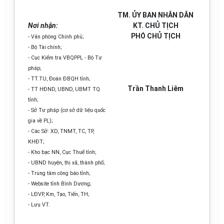
TM. ỦY BAN NHÂN DÂN
Nơi nhận:
KT. CHỦ TỊCH
PHÓ CHỦ TỊCH
- Văn phòng Chính phủ;
- Bộ Tài chính;
- Cục Kiểm
t
ra VBQPPL - B
ộ
Tư
pháp;
- TT.TU, Đoàn ĐBQH tỉnh;
Trần Thanh Liêm
- TT HĐND, UBND, UBMT TQ
t
ỉ
nh;
- Sở Tư pháp (cơ sở dữ liệu quốc
gia về PL);
- Các S
ở
: XD, T
N
MT, TC, TP,
KHĐT
;
- Kho b
ạ
c NN, Cục Thuế tỉnh;
- UBND huyện, thị xã, thành phố;
- Trung tâm công báo tỉnh;
- Website tỉnh Bình Dương;
- LĐVP, Km, Tạo, Tiến, TH;
- Lưu VT.