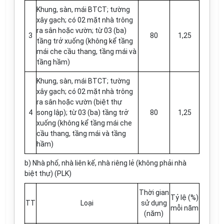
Khung, sàn, mái BTCT; tường
xây gạch; có 02 mặt nhà trông
ra sân hoặc vườn; từ 03 (ba)
3
80
1,25
tầng trở xuống (không kể tầng
mái che c
ầ
u thang, tầng mái và
tầng hầm)
Khung, sàn, mái BTCT; tường
xây gạch; có 02 mặt nhà trông
ra sân hoặc vườn (biệt thự
4
song lập); từ 03 (ba) tầng trở
80
1,25
xuống (không kể tầng mái che
cầu thang, tầng mái và tầng
hầm)
b) Nhà phố, nhà liên kế, nhà riêng lẻ (không phải nhà
biệt thự) (PLK)
Thời gian
Tỷ lệ (%)
TT
Loại
sử dụng
mỗi năm
(năm)