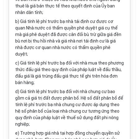
thuê là giá bán thực tế theo quyết định của Ủy ban
nhân dân tỉnh;
b) Giá tính lệ phí trước bạ nhà tái định cư được cơ
quan Nhà nước có thẩm quyền phê duyệt giá cụ thể
mà giá phê duyệt đã được cân đối bù trừ giữa giá đền
bù n
ơ
i bị thu h
ồ
i nhà và giá nhà nơi tái định cư là giá
nhà được cơ quan nhà nước có thẩm quyền phê
duyệt;
c) Giá tính lệ phí trước bạ đối với nhà mua theo phương
thức đấu giá theo quy định của pháp luật về đấu thầu,
đấu giá là giá trúng đấu giá thực tế ghi trên hóa đơn
bán hàng;
d) Giá tính lệ phí trước bạ đối với nhà chung cư bao
gồm cả giá trị đất được phân bổ. Hệ s
ố
đất phân bổ để
tính lệ phí trước bạ nhà chung cư được áp dụn
g
theo
hệ số phân b
ổ
của loại nhà chung cư tương ứng theo
quy định của pháp luật về thuế sử dụng đất phi nông
nghiệp;
e) Trường hợp giá nhà tại hợp đồng chuyển quyền sử