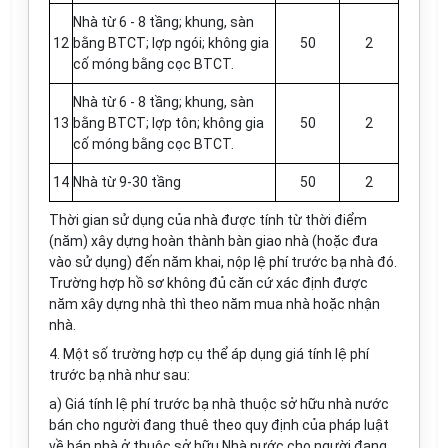
Nhà từ 6 - 8 tầng; khung, sàn
12
bằng BTCT; l
ợ
p ngói; không gia
50
2
cố móng bằng cọc
BTCT.
Nhà từ 6 - 8 tầng; khung, sàn
13
bằng BTCT; l
ợ
p tôn; không gia
50
2
cố móng bằng cọc BTCT.
14
Nhà từ 9-30 tầng
50
2
Thời gian sử dụng của nhà được tính từ thời điểm
(năm) xây dựng hoàn thành bàn giao nhà (hoặc đưa
vào sử dụng) đến năm khai, nộp lệ phí trước bạ nhà đó.
Trường hợp hồ sơ không đủ căn cứ xác định được
năm xây dựng nhà thì theo năm mua nhà hoặc nhận
nhà.
4. Một số trường hợp cụ thể áp dụng giá tính lệ phí
trước bạ nhà như sau:
a) Giá tính lệ phí trước bạ nhà thuộc sở hữu nhà nước
bán cho người đang thuê theo quy định của pháp luật
về bán nhà ở thuộc sở hữu Nhà nước cho người đang