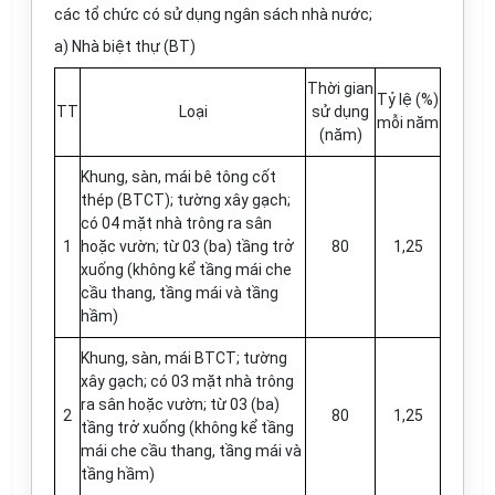
các tổ chức có sử dụng ngân sách nhà nước;
a) Nhà biệt thự (BT)
Thời gian
Tỷ lệ (%)
TT
Loại
sử dụng
mỗi năm
(năm)
Khung, sàn, mái bê tông cốt
thép (BTCT); tường xây gạch;
có 04 mặt nhà trông ra sân
1
hoặc vườn; từ 03 (ba) tầng trở
80
1,25
xuống (không kể tầng mái che
cầu thang, tầng mái và tầng
hầm)
Khung, sàn, mái BTCT; tường
xây gạch; có 03 mặt nhà trông
ra sân hoặc vườn; từ 03 (ba)
2
80
1,25
tầng trở xuống (không kể tầng
mái che c
ầ
u thang, tầng m
á
i và
tầng hầm)