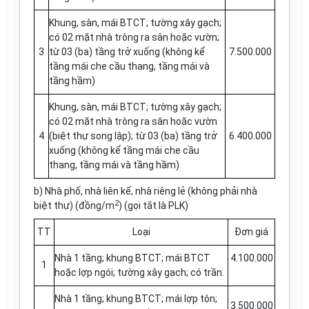
Khung, sàn, mái BTCT; tường xây gạch;
có 02 mặt nhà trông ra sân hoặc vườn;
3
từ 03 (ba) tầng trở xuống (không kể
7.500.000
tầng mái che cầu thang, tầng mái và
tầng hầm)
Khung, sàn, mái BTCT; tường xây gạch;
có 02 mặt nhà trông ra sân hoặc vườn
4
(biệt thự son
g
lập); từ 03 (ba) tầng trở
6.400.000
xuống (không kể tầng mái che cầu
thang, tầng mái và tầng hầm)
b) Nhà phố, nhà liên kế, nhà riêng lẻ (không phải nhà
2
biệt thự) (đồng/m
) (gọi tắt là PLK)
TT
Loại
Đ
ơn
giá
Nhà 1 tầng; khung BTCT; mái BTCT
4.100.000
1
hoặc l
ợ
p ngói; tường xây gạch; có trần.
Nhà 1 tầng; khung BTCT; mái lợp tôn;
3.500.000