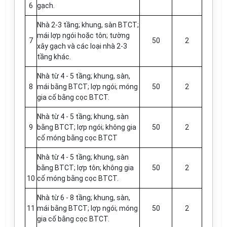
6
gạch.
Nhà 2-3 tầng; khung, sàn BTCT;
mái l
ợ
p ngói hoặc tôn; tường
7
50
2
xây gạch và các loại nhà 2-3
tầng khác.
Nhà từ 4 - 5 tầng; khung, sàn,
8
mái bằng BTCT; l
ợ
p ngói; móng
50
2
gia cố bằng cọc BTCT.
Nhà từ 4 - 5 tầng; khun
g
, sàn
9
bằng BTCT; l
ợ
p ngói; không gia
50
2
cố móng bằng cọc
BTCT
Nhà từ 4 - 5 tầng; khung, sàn
bằng BTCT; lợp tôn; không gia
50
2
10
cố móng bằng cọc BTCT.
Nhà từ 6 - 8 tầng; khung, sàn,
11
mái bằng BTCT; l
ợ
p ngói; móng
50
2
gia cố bằng cọc BTCT.