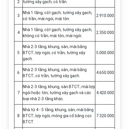
2
tường xây gạch; có trần.
Nhà 1 tầng; cột gạch; tường xây gạch;
3
2.910.000
có trần; mái ngói, mái tôn.
Nhà 1 tầng; cột gạch; tường xây gạch;
4
2.350.000
không có tr
ầ
n; mái tôn, mái ngói.
Nhà 2-3 tầng; khung, sàn, mái bằng
5
BTCT; lợp ngói; có trần; tường xây
5.000.000
gạch.
Nhà 2-3 tầng; khung, sàn, mái bằng
6
4.650.000
BTCT; có trần; tường xây gạch.
Nhà 2-3 tầng; khung, sàn BTCT; mái lợp
7
ngói hoặc tôn; tường xây gạch và các
4.420.000
loại nhà 2-3 tầng khác.
Nhà từ 4 - 5 tầng; khung, sàn, mái bằng
8
BTCT; l
ợ
p ngói; móng gia cố bằng cọc
7.320.000
BTCT.