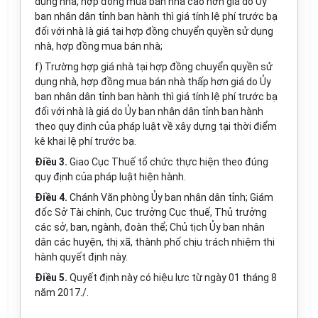
dụng nhà, hợp đồng mua bán nhà cao h
ơn
giá do Ủy
ban nhân dân tỉnh ban hành thì giá tính lệ phí trước bạ
đối với nhà là giá tại hợp đồng chuyển quyền sử dụng
nhà, hợp đồng mua bán nhà;
f) Trườn
g
h
ợ
p giá nhà tại hợp đồng chuyển quyền sử
dụng nhà, hợp đồng mua bán nhà th
ấ
p h
ơ
n giá do Ủy
ban nhân dân tỉnh ban hành thì giá tính lệ phí trước bạ
đối với nhà là giá do Ủy ban nhân dân tỉnh ban hành
theo quy định
của
pháp luật
về xây dựng tại thời điểm
kê khai lệ phí trước bạ.
Điều 3.
Giao Cục Thuế tổ chức thực hiện theo đ
ú
ng
quy định
của
pháp luật hiện hành.
Điều 4.
Chánh Văn phòng Ủy ban nhân dân tỉnh; Giám
đốc Sở Tài chính, Cục trưởng Cục thuế, Thủ trưởng
các sở, ban, ngành, đoàn thể; Chủ tịch Ủy ban nhân
dân các huyện, thị xã, thành phố chịu trách nhiệm thi
hành quyết định này.
Điều 5.
Quyết định này có hiệu lực từ ngày 01 tháng 8
năm 2017./.