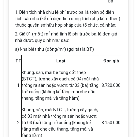
bạ
1. Diện tích nhà chịu lệ phí trước bạ: là toàn bộ diện
tích sàn nhà (kể cả diện tích công trình phụ kèm theo)
thuộc quyền sở hữu hợp pháp của tổ chức, cá nhân;
2
2. Giá 01 (một) m
nhà tính lệ phí trước bạ: là đơn giá
nhà được quy định như sau:
2
a) Nhà biệt thự (đồng/m
) (gọi tắt là BT)
TT
Loại
Đơn giá
Khung, sàn, mái bê tông cốt thép
(BTCT); tường xây gạch; có 04 mặt nhà
1
trông ra sân hoặc vườn; từ 03 (ba) tầng
8.720.000
trở xuống (không kể tầng mái che cầu
thang, tầng mái và tầng hầm)
Khung, sàn, mái BTCT; tường xây gạch;
có 03 mặt nhà trông ra sân hoặc vườn;
2
từ 03 (ba) tầng trở xuống (không kể
8.150.000
tầng mái che cầu thang, tầng mái và
tầng hầm)