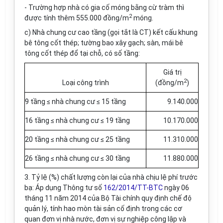
- Trường hợp nhà có gia cố móng bằng cừ tràm thì
2
được tính thêm 555.000 đồng/m
móng.
c) Nhà chung cư cao tầng (gọi tắt là CT) kết cấu khung
bê tông cốt thép; tường bao xây gạch; sàn, mái bê
tông cốt thép đổ tại chỗ, có số tầng:
Giá trị
2
Loại công trình
(đồng/m
)
9 tầng ≤ nhà chung cư ≤ 15 tầng
9.140.000
16 tầng ≤ nhà chung cư ≤ 19 tầng
10.170.000
20 tầng ≤ nhà chung cư ≤ 25 tầng
11.310.000
26 tầng ≤ nhà chung cư ≤ 30 tầng
11.880.000
3
.
Tỷ lệ (%) chất lượng còn lại của nhà chịu lệ phí trước
bạ: Áp dụng Thông tư số
162/2014/TT-BTC
ngày 06
th
á
ng 11 năm 2014 của Bộ Tài chính quy định chế đ
ộ
qu
ả
n l
ý
, t
í
nh hao mòn t
à
i sản cố định trong các cơ
quan đơn vị nhà nước, đơn vị sự nghiệp công lập và