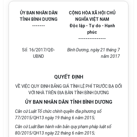
ỦY BAN NHÂN DÂN
CỘNG HÒA XÃ HỘI CHỦ
TỈNH BÌNH DƯƠNG
NGHĨA VIỆT NAM
-------
Độc lập - Tự do - Hạnh
phúc
---------------
Số:
16/2017/QĐ-
Bình Dương
, ngày
21
tháng
7
UBND
năm 20
17
QUYẾT ĐỊNH
VỀ VIỆC QUY ĐỊNH BẢNG GIÁ TÍNH LỆ PHÍ TRƯỚC BẠ ĐỐI
VỚI NHÀ TRÊN ĐỊA BÀN TỈNH BÌNH DƯƠNG
ỦY BAN NHÂN DÂN TỈNH BÌNH DƯƠNG
Căn cứ Luật Tổ chức chính quyền địa phương s
ố
77/2015/QH13 ngày 19 tháng 6 năm 2015;
Căn cứ Luật Ban hành văn bản quy phạm pháp luật s
ố
80/2015/QH13 ngày 22 tháng 6 năm 2015;